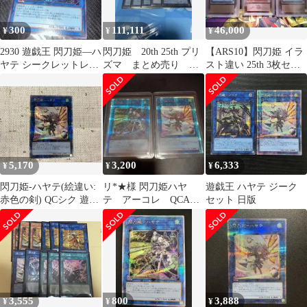
300
111,111
46,000
¥
¥
¥
2930 遊戯王 閃刀姫―ハ
閃刀姫 20th 25th プリ
【ARS10】閃刀姫 イラ
ヤテ シークレットレア
ズマ まとめ売り
スト違い 25th 3枚セッ
QCAC
8/11まで出品
ト psa10相当
5,170
3,200
6,333
¥
¥
¥
閃刀姫-ハヤテ(絵違い:
リ*★様 閃刀姫ハヤ
遊戯王 ハヤテ ジーク
赤色の剣) QCシク 遊戯
テ アーコレ QCAC
セット 日版
王
25th シク 遊戯王 通
常 絵違い
3,555
800
3,888
¥
¥
¥