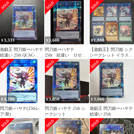
版)(QCAC-JP009 遊戯王
OCG 遊戯王カード
YUGIOH
3,333
3,600
1,888
¥
¥
¥
遊戯王 閃刀姫ーハヤテ
閃刀姫ーハヤテ
【遊戯王】閃刀姫 シク
絵違い 25th QCAC-
25th 絵違い ロゼバ
シークレット イラスト
JP009 クオシク
ージョン
違い デッキパーツ まと
め売り
4,700
3,050
3,666
¥
¥
¥
閃刀姫-ハヤテ(25thレ
閃刀姫-ハヤテ 25th シ
遊戯王 閃刀姫ーハヤテ
ア/新)
ークレット
絵違い 25th