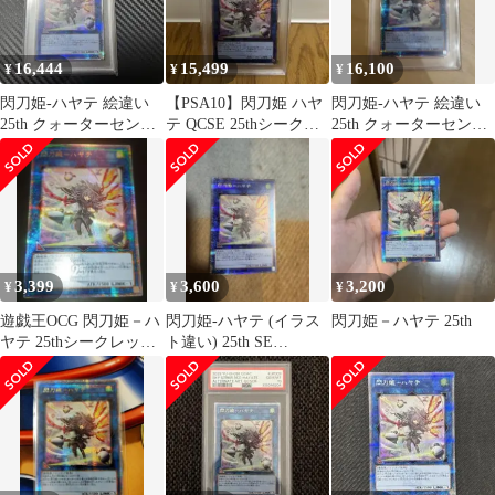
16,444
15,499
16,100
¥
¥
¥
閃刀姫-ハヤテ 絵違い
【PSA10】閃刀姫 ハヤ
閃刀姫-ハヤテ 絵違い
25th クォーターセンチ
テ QCSE 25thシークレ
25th クォーターセンチ
ュリーシークレット
ット 絵違い 遊戯王
ュリーシークレット
PSA10
PSA10
3,399
3,600
3,200
¥
¥
¥
遊戯王OCG 閃刀姫－ハ
閃刀姫-ハヤテ (イラス
閃刀姫－ハヤテ 25th
ヤテ 25thシークレッ
ト違い) 25th SE
ト クオシク 絵違い
[QCAC-JP009]