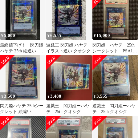
5,000
6,555
15,000
¥
¥
¥
最終値下げ！ 閃刀姫
遊戯王 閃刀姫 ハヤテ
閃刀姫 ハヤテ 25th
ハヤテ 25th 絵違い ク
イラスト違い クオシク
シークレット PSA10
ウォーターセンチュリ
QCAC-JP009 絵違い
ーレア QC
3,500
3,488
3,555
¥
¥
¥
閃刀姫ハヤテ 25thシー
遊戯王 閃刀姫ーハヤ
遊戯王 閃刀姫ーハヤ
クレット 絵違い
テ 25th クオシク 絵
テ 25th クオシク 絵
違い イラスト違い
違い イラスト違い