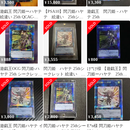
3,500
15,000
3,300
¥
¥
¥
遊戯王 閃刀姫ーハヤテ
【PSA10】閃刀姫ハヤ
遊戯王 閃刀姫－ハヤ
絵違い 25th QCAC-
テ 絵違い 25thシ
テ 25th
JP009 クオシク
ク QCAC-JP009
888
3,555
800
¥
¥
¥
遊戯王OCG 閃刀姫-ハ
閃刀姫 ハヤテ 25thシ
け*け様 【遊戯王】閃
ヤテ 25th シークレット
ークレット 絵違い プ
刀姫ーハヤテ 25thシ
レア
リズマ プリシク
ークレット
3,000
2,800
3,450
¥
¥
¥
遊戯王 閃刀姫ハヤテ イ
閃刀姫-ハヤテ 25thシー
E*n様 閃刀姫ハヤテ