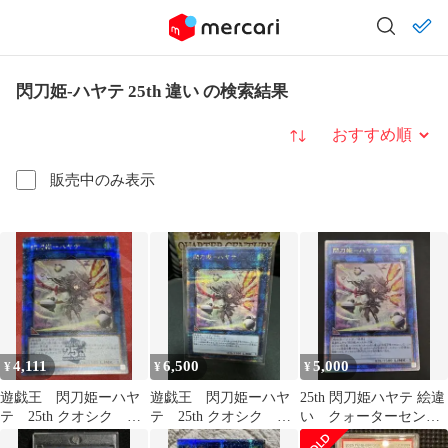
閃刀姫-ハヤテ 25th 違い の検索結果
並び替え
販売中のみ表示
4,111
6,500
5,000
¥
¥
¥
遊戯王 閃刀姫ーハヤ
遊戯王 閃刀姫ーハヤ
25th 閃刀姫ハヤテ 絵違
テ 25th クオシク 絵
テ 25th クオシク 絵
い クォーターセンチ
違い イラスト違い
違い イラスト違い
ュリーレア