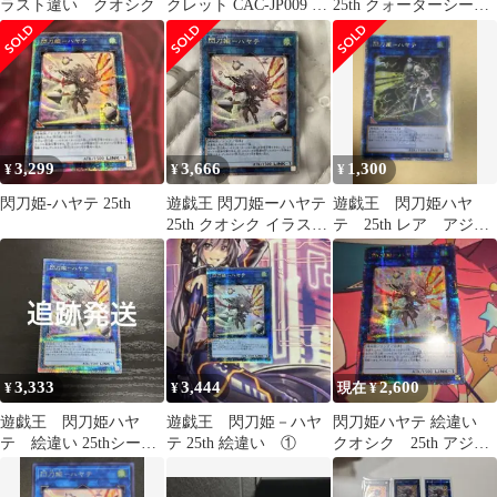
ラスト違い クオシク
クレット CAC-JP009 マ
25th クォーターシーク
グネットローダー付き
レット クオシク 遊
戯王せんと
3,299
3,666
1,300
¥
¥
¥
閃刀姫-ハヤテ 25th
遊戯王 閃刀姫ーハヤテ
遊戯王 閃刀姫ハヤ
25th クオシク イラスト
テ 25th レア アジア
違い
版
3,333
3,444
2,600
¥
¥
現在 ¥
遊戯王 閃刀姫ハヤ
遊戯王 閃刀姫－ハヤ
閃刀姫ハヤテ 絵違い
テ 絵違い 25thシーク
テ 25th 絵違い ①
クオシク 25th アジア
レットレア1枚
版