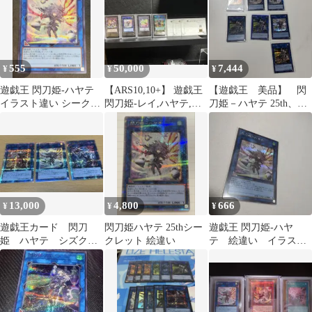
555
50,000
7,444
¥
¥
¥
遊戯王 閃刀姫-ハヤテ
【ARS10,10+】 遊戯王
【遊戯王 美品】 閃
イラスト違い シークレ
閃刀姫-レイ,ハヤテ,ト
刀姫－ハヤテ 25th、イ
ット
ークン,増援 25th
ラスト違い クオシ
ク まとめ売り
13,000
4,800
666
¥
¥
¥
遊戯王カード 閃刀
閃刀姫ハヤテ 25thシー
遊戯王 閃刀姫-ハヤ
姫 ハヤテ シズク
クレット 絵違い
テ 絵違い イラスト
カガリ 絵違いクオシ
違いシークレット 五つ
ク 25th 1枚ずつ
目？