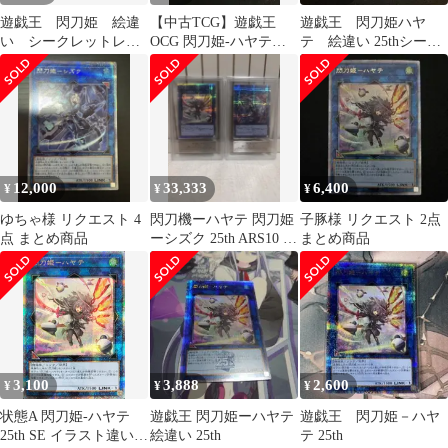
遊戯王 閃刀姫 絵違
【中古TCG】遊戯王
遊戯王 閃刀姫ハヤ
い シークレットレ
OCG 閃刀姫-ハヤテ
テ 絵違い 25thシーク
ア アジア版 セット
(25thレア)(日本版)【50-
レットレア1枚
61】
12,000
33,333
6,400
¥
¥
¥
ゆちゃ様 リクエスト 4
閃刀機ーハヤテ 閃刀姫
子豚様 リクエスト 2点
点 まとめ商品
ーシズク 25th ARS10 絵
まとめ商品
違い セット
3,100
3,888
2,600
¥
¥
¥
状態A 閃刀姫-ハヤテ
遊戯王 閃刀姫ーハヤテ
遊戯王 閃刀姫－ハヤ
25th SE イラスト違い
絵違い 25th
テ 25th