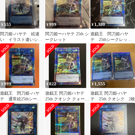
555
999
1,380
¥
¥
¥
閃刀姫-ハヤテ 絵違
閃刀姫ーハヤテ 25th シ
遊戯王 閃刀姫ハヤ
い イラスト違いシー
ークレット
テ 25thシークレット
クレット 遊戯王
レア クオシク
999
822
1,555
¥
¥
¥
遊戯王 閃刀姫-ハヤ
遊戯王 閃刀姫ハヤテ
遊戯王 閃刀姫-ハヤ
テ 通常絵25thシーク
25th クオシク クォータ
テ 25th クオシク 2枚
レットレア1枚
ーセンチュリー QCAC