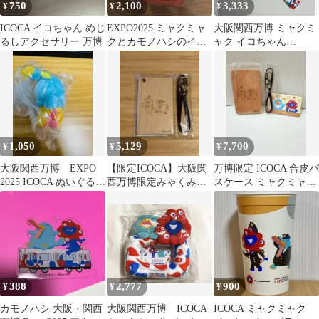
750
2,100
3,333
¥
¥
¥
ICOCA イコちゃん めじ
EXPO2025 ミャクミャ
大阪関西万博 ミャクミ
るしアクセサリー 万博
クとカモノハシのイコ
ャク イコちゃん
ちゃん ぬいぐるみ
ICOCAパスケースのみ
1,050
5,129
7,700
¥
¥
¥
大阪関西万博 EXPO
【限定ICOCA】大阪関
万博限定 ICOCA 合皮パ
2025 ICOCA ぬいぐるみ
西万博限定みゃくみゃ
スケース ミャクミャク
ボールチェーン付き
くICOCAコラボケース
イコちゃん セット販売
388
2,777
900
¥
¥
¥
カモノハシ 大阪・関西
大阪関西万博 ICOCA
ICOCA ミャクミャク