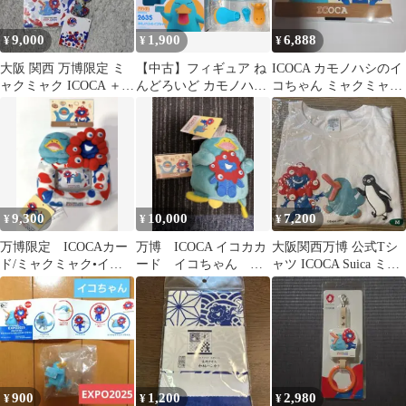
9,000
1,900
6,888
¥
¥
¥
大阪 関西 万博限定 ミ
【中古】フィギュア ね
ICOCA カモノハシのイ
ャクミャク ICOCA ＋
んどろいど カモノハシ
コちゃん ミャクミャク
合皮パスケース
のイコちゃん 「大阪・
コラボカード
関西万博」
9,300
10,000
7,200
¥
¥
¥
万博限定 ICOCAカー
万博 ICOCA イコカカ
大阪関西万博 公式Tシ
ド/ミャクミャク•イコ
ード イコちゃん ミ
ャツ ICOCA Suica ミャ
ちゃんカードスタン
ャクミャク 大阪関西
クミャク
ド！
万博
900
1,200
2,980
¥
¥
¥