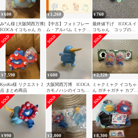
600
1,260
760
¥
¥
¥
み*ん様 [大阪関西万博]
【中古】フォトフレー
最終値下げ ICOCA イ
ICOCA イコちゃん カプ
ム・アルバム ミャクミ
コちゃん コップのふ
セルトイマスコット
ャク＆カモノハシのイ
ち 万博 ガチャ
コちゃん オリジナル
ICOCAフォトフレーム
「EXPO 2025 大阪・関
西万博」
7,590
600
2,320
¥
¥
¥
KyoKo様 リクエスト 2
大阪関西万博 ICOCA
ミャクミャク イコちゃ
点 まとめ商品
カモノハシのイコちゃ
ん ガチャガチャ カプセ
ん フィギュア
ルフィギュア 2種セッ
ト
990
2,000
8,300
¥
¥
¥