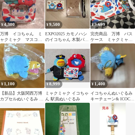
4,300
9,500
3,699
¥
¥
¥
万博 イコちゃん ミ
EXPO2025 カモノハシ
完売商品 万博 パス
ャクミャク マスコッ
のイコちゃん 木製パス
ケース ミャクミャ
ト カードスタンド
ケース ICOCAセット
ク イコちゃん
EXPO 2025
1,100
8,999
1,400
¥
¥
¥
【新品】大阪関西万博
ミャクミャク イコちゃ
イコちゃんぬいぐるみ
カプセルぬいぐるみ カ
ん 駅員ぬいぐるみ
キーチェーン& ICOCA
モノハシのイコちゃ
イコちゃんコップのふ
ん ミャクミャク
ち万博ガチャ