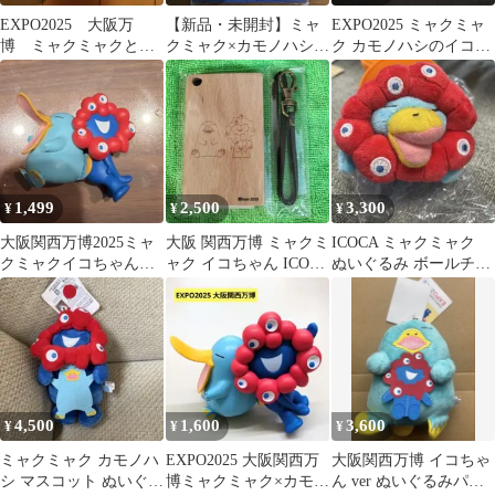
EXPO2025 大阪万
【新品・未開封】ミャ
EXPO2025 ミャクミャ
博 ミャクミャクとカ
クミャク×カモノハシの
ク カモノハシのイコち
モノハシのイコちゃ
イコちゃん 泉州タオル
ゃん つり革キーホルダ
ん ガチャガチャ
和柄ハンカチ
ー
1,499
2,500
3,300
¥
¥
¥
大阪関西万博2025ミャ
大阪 関西万博 ミャクミ
ICOCA ミャクミャク
クミャクイコちゃん
ャク イコちゃん ICOCA
ぬいぐるみ ボールチェ
PUTTITOフチコカプセ
木製 パスケース
ーン付き
ル
4,500
1,600
3,600
¥
¥
¥
ミャクミャク カモノハ
EXPO2025 大阪関西万
大阪関西万博 イコちゃ
シ マスコット ぬいぐる
博ミャクミャク×カモノ
ん ver ぬいぐるみパス