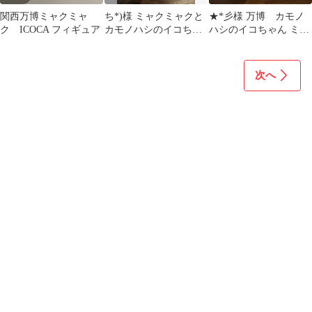
関西万博ミャクミャ
ち*)様 ミャクミャクと
★*彡様 万博 カモノ
ク ICOCA フィギュア
カモノハシのイコちゃ
ハシのイコちゃん ミャ
ん カプセルトイ 大
クミャク ぬいぐるみセ
阪 関西 万博
ット
次へ