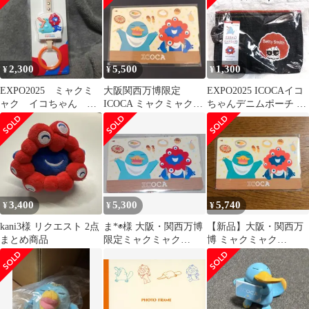
2,300
5,500
1,300
¥
¥
¥
EXPO2025 ミャクミ
大阪関西万博限定
EXPO2025 ICOCAイコ
ャク イコちゃん つ
ICOCA ミャクミャク×
ちゃんデニムポーチ 未
り革キーホルダー
イコちゃん EXPO2025
使用ベティスミス 万博
ICOCA
イコカ
公式
3,400
5,300
5,740
¥
¥
¥
kani3様 リクエスト 2点
ま*◉様 大阪・関西万博
【新品】大阪・関西万
まとめ商品
限定ミャクミャク
博 ミャクミャク
ICOCA電子マネー残額0
ICOCA
おまけ付