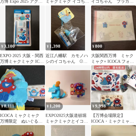
万博 Expo 2025 アクリ
ミャクミャク イコちゃ
イコちゃん プラカッ
ルキーホルダー
ん
プ カップ 万博 関
西万博
3,100
1,398
800
¥
¥
¥
EXPO 2025 大阪・関西
近江八幡駅 カモノハ
大阪関西万博 ミャク
万博ミャクミャク ICカ
シのイコちゃん ⚾八
ミャク× ICOCA フォト
ードパスケース
幡商業高校⚾ ストラ
フレーム
ップ 豊臣秀次 領主
8,111
1,200
9,998
¥
¥
¥
ICOCA ミャクミャク
EXPO2025大阪道頓堀
【万博会場限定】
万博限定 ぬいぐる
ミャクミャクとイコち
ICOCA・ミャクミャク
み パスケース
ゃんフィギュア
イコちゃん 合皮パスケ
ース セット