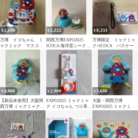
2,690
2,222
8,333
¥
¥
¥
万博 イコちゃん ミ
関西万博EXPO2025
万博限定 ミャクミャ
ャクミャク マスコッ
ICOCA 海洋堂シークレ
ク×ICOCA パスケー
ト カードスタンド
ットミャクミャク・イ
ス 記念ICOCA
EXPO 2025
コちゃん
4,000
2,900
3,600
¥
¥
¥
【新品未使用】大阪関
EXPO2025 ミャクミャ
大阪・関西万博
西万博 ミャクミャクイ
ク イコちゃん つり革キ
EXPO2025 ミャクミャ
コちゃん ver ぬいぐる
ーホルダー ICOCA
ク カモノハシ イコちゃ
みパスケース
ん