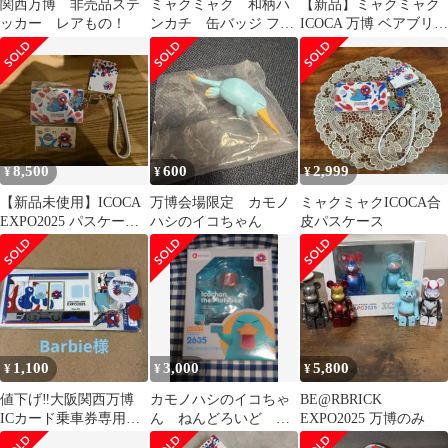
関西万博 非売品ステ
ミャクミャク 和柄ハ
【新品】ミャクミャク
ッカー レアもの！
ンカチ 缶バッジ フィ
ICOCA 万博 ベアブリッ
ギュア ガチャ まと
クBE@RBRICK 限定品
め売り
8,500
600
2,999
¥
¥
¥
【新品未使用】ICOCA
万博会場限定 カモノ
ミャクミャクICOCA合
EXPO2025 パスケース
ハシのイコちゃん
皮パスケース
ミャクミャク
1,100
3,000
5,800
¥
¥
¥
値下げ‼️大阪関西万博
カモノハシのイコちゃ
BE@RBRICK
ICカード乗車券専用パ
ん ねんどろいど フ
EXPO2025 万博のみ
スケース
ィギュア 2635