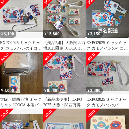
3,100
15,800
3,150
¥
¥
¥
EXPO2025 ミャクミャ
【美品2組】大阪関西万
EXPO2025 ミャクミャ
ク カモノハシのイコち
博2025限定 ICOCAミャ
ク カモノハシのイコち
ゃん パスケース
クミャク パスケース
ゃん パスケース
3,000
8,888
2,800
¥
¥
¥
大阪・関西万博 ミャク
【新品未使用】EXPO
EXPO2025 ミャクミャ
ミャク ICOCA 木製パス
2025 大阪・関西万博 パ
ク カモノハシのイコち
ケース
スケース リール付き
ゃん パスケース