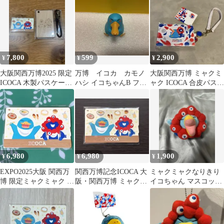
7,800
599
2,900
¥
¥
¥
大阪関西万博2025 限定
万博 イコカ カモノ
大阪関西万博 ミャクミ
ICOCA 木製パスケース
ハシ イコちゃんB フィ
ャク ICOCA 合皮パスケ
セット
ギュア
ース
6,980
6,980
1,900
¥
¥
¥
EXPO2025大阪 関西万
関西万博記念ICOCA 大
ミャクミャクなりきり
博 限定ミャクミャク イ
阪・関西万博 ミャクミ
イコちゃん マスコット
コちゃん 記念ICOCA
ャク イコちゃん 残高0
万博 ミャクミャク
ICOCA