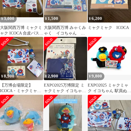
3,000
1,500
6,200
¥
¥
¥
大阪関西万博 ミャクミ
大阪関西万博 みゃくみ
ミャクミャク ICOCA
ャク ICOCA 合皮パスケ
ゃく イコちゃん パ
ース
スケース
8,900
2,900
9,800
¥
¥
¥
【万博会場限定】
EXPO2025万博限定 ミ
EXPO2025 ミャクミャ
ICOCA・ミャクミャク
ャクミャク イコちゃん
ク イコちゃん 駅員ぬい
イコちゃん 合皮パスケ
パスケース付ネックス
ぐるみ JWN/157
ースセット
トラップ