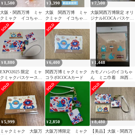
1,500
3,390
7,500
¥
¥
¥
大阪・関西万博 ミャ
大阪 関西万博 ミャ
大阪関西万博限定 オリ
クミャク イコちゃ
クミャク イコちゃん
ジナルICOCA パスケー
ん マスコット２つセ
ぬいぐるみパスケース
ス セット ミャクミャ
ット ICOCA
ク イコカ
8,880
6,400
1,448
¥
¥
¥
EXPO2025 限定 ミャ
関西万博ミャクミャク
カモノハシのイコちゃ
クミャクパスケースと
コラボICOCAカード
ん ミニ巾着 JR西日
ICOCAカードのセット
本 22周年 ICOCA
5,999
2,850
8,480
¥
¥
¥
ミャクミャク 大阪万
大阪万博限定 ミャク
【美品】大阪・関西万