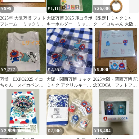
999
1,111
26,000
¥
¥
¥
2025年 大阪万博 フォト
大阪万博 2025 JRコラボ
【限定】ミャクミャ
フレーム ミャクミャ
キーホルダー ミャク
ク イコちゃん 大阪・
ク
ミャク
関西万博ラッピング環
状線 つり革レプリカ
7,777
2,555
9,800
¥
¥
¥
万博 EXPO2025 イコ
大阪・関西万博 ミャク
2025大阪・関西万博 記
ちゃん スイカペンギ
ミャク アクリルキーホ
念ICOCA・フォトフレ
ン ミャクミャク T
ルダー 4種セット
ームセット
シャツ L
2,999
2,900
16,484
¥
¥
¥