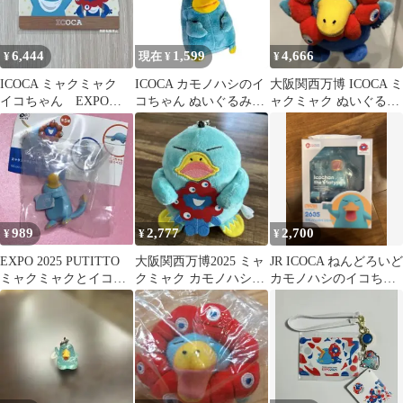
6,444
1,599
4,666
¥
現在 ¥
¥
ICOCA ミャクミャク
ICOCA カモノハシのイ
大阪関西万博 ICOCA ミ
イコちゃん EXPO
コちゃん ぬいぐるみマ
ャクミャク ぬいぐるみ
2025 限定 ICカード
スコット キーホルダー
マスコット
万博
989
2,777
2,700
¥
¥
¥
EXPO 2025 PUTITTO
大阪関西万博2025 ミャ
JR ICOCA ねんどろいど
ミャクミャクとイコち
クミャク カモノハシの
カモノハシのイコちゃ
ゃん カプセルトイ
イコちゃん ぬいぐる
ん 2635
みパスケース