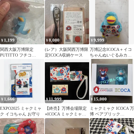
み 大阪関西万博
ハシのイコちゃん
ケース ICOCA ミャクミ
PUTITTO
ャク
1,199
8,000
9,999
¥
¥
¥
関西大阪万博限定
(レア）大阪関西万博限
万博記念ICOCA＋イコ
PUTITTO フチコ
定ICOCA収納ケース
ちゃんぬいぐるみカー
ICOCA イコちゃんガチ
ドケース
ャ
1,666
11,999
15,000
¥
¥
¥
EXPO2025 ミャクミャ
【終売】万博会場限定
ミャクミャク ICOCA 万
ク イコちゃん お守り
⭐︎ICOCA ミャクミャク
博 ベアブリック
イコちゃん パスケース
BE@RBRICK 限定 イ
セット
コちゃん