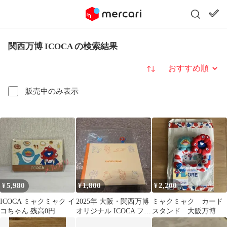
関西万博 ICOCA の検索結果
並び替え
販売中のみ表示
5,980
1,800
2,200
¥
¥
¥
ICOCA ミャクミャク イ
2025年 大阪・関西万博
ミャクミャク カード
コちゃん 残高0円
オリジナル ICOCA フォ
スタンド 大阪万博
トフレーム