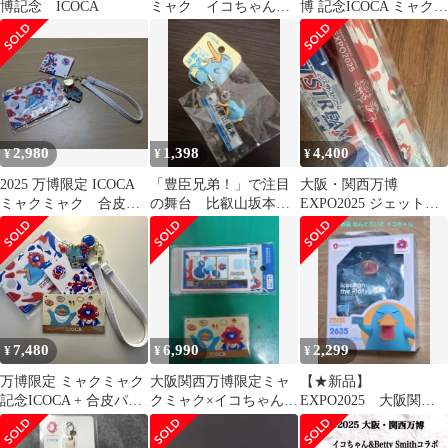
博記念 ICOCA
ミャク イコちゃん
博 記念ICOCA ミャクミ
合皮パスケース
ャク パスケースセット
2,980
1,398
4,400
¥
¥
¥
2025 万博限定 ICOCA
「豊臣兄弟！」で注目
大阪・関西万博
ミャクミャク 合皮パ
の舞台 比叡山坂本
EXPO2025 ジェットス
スケース
駅 カモノハシのイコ
トリーム4&1 レッド
ちゃん ストラップ
7,480
6,990
2,299
¥
¥
¥
万博限定 ミャクミャク
大阪関西万博限定ミャ
【★新品】
記念ICOCA + 合皮パス
クミャク×イコちゃん
EXPO2025 大阪関西
ケース セット ICOCA
ICOCA・パスケース
万博 ねんどろいど カモ
ノハシのイコちゃん