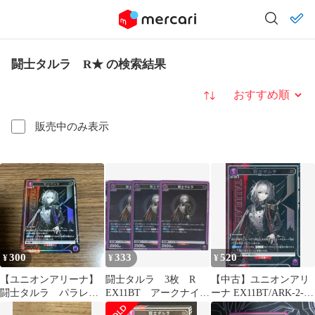
闘士タルラ R★ の検索結果
並び替え
販売中のみ表示
300
333
520
¥
¥
¥
【ユニオンアリーナ】
闘士タルラ 3枚 R
【中古】ユニオンアリ
闘士タルラ パラレ
EX11BT アークナイツ
ーナ EX11BT/ARK-2-
ル r
Vol.2 ちゅうてつ
041[R★]：(キラ)闘士タ