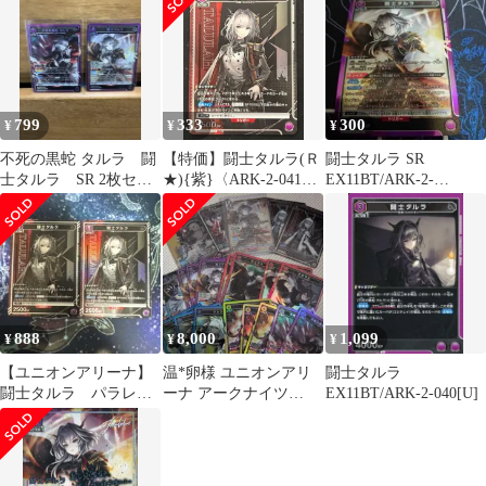
ルラ
799
333
300
¥
¥
¥
不死の黒蛇 タルラ 闘
【特価】闘士タルラ(Ｒ
闘士タルラ SR
士タルラ SR 2枚セッ
★){紫}〈ARK-2-041〉
EX11BT/ARK-2-
ト
[アークナイツ Vol.2]
042【ユニオンアリー
ナ】
888
8,000
1,099
¥
¥
¥
【ユニオンアリーナ】
温*卵様 ユニオンアリ
闘士タルラ
闘士タルラ パラレ
ーナ アークナイツ
EX11BT/ARK-2-040[U]
ル r 2枚
vol.2 闘士タルラ そ
の他パラレル＆