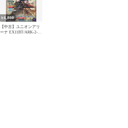
6,800
¥
【中古】ユニオンアリ
ーナ EX11BT/ARK-2-
042[SR★★]：(キラ)闘
士タルラ(キャラクター
銀箔押しサイン入り)