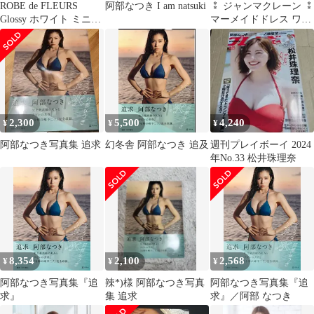
ROBE de FLEURS
阿部なつき I am natsuki
⁑ ジャンマクレーン ⁑
Glossy ホワイト ミニド
マーメイドドレス ワイ
レス
ン 赤 キャバ クラブ ♭
2,300
5,500
4,240
¥
¥
¥
阿部なつき写真集 追求
幻冬舎 阿部なつき 追及
週刊プレイボーイ 2024
年No.33 松井珠理奈
8,354
2,100
2,568
¥
¥
¥
阿部なつき写真集『追
辣*)様 阿部なつき写真
阿部なつき写真集『追
求』
集 追求
求』／阿部 なつき