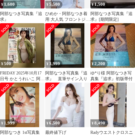
1,600
5,500
1,500
¥
¥
¥
阿部なつき写真集『追
ひめか・阿部なつき着
阿部なつき写真集『追
求』
用 大人気 フロントジッ
求』[期間限定]
プ 半袖 ワンピース ベ
ルト
500
3,999
2,200
¥
¥
¥
FRIDAY 2025年10月17
阿部なつき写真集『追
ゆ*り様 阿部なつき写
日号 かとうれいこ 阿部
求』 直筆サイン入り
真集『追求』初版帯付
なつき
1,999
6,500
8,490
¥
¥
¥
阿部なつき 1st写真集
最終値下げ
Radyウエストクロスニ