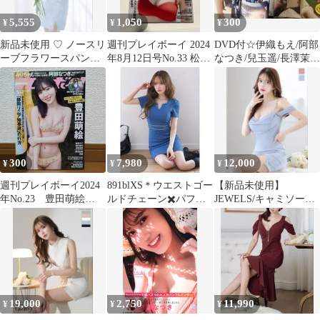
5,555
1,050
300
¥
¥
¥
新品未使用 ♡ ノースリ
週刊プレイボーイ 2024
DVD付☆伊織もえ/阿部
ーブフラワースパンコ
年8月12日号No.33 松井
なつき/兒玉遥/長澤茉里
ールミニドレス キャ
珠理奈
奈/高崎かなみ/池本しお
バドレス
り
300
7,980
12,000
¥
¥
¥
週刊プレイボーイ2024
891blXS＊ウエストゴー
【新品未使用】
年No.23 豊田萌絵
ルドチェーン✖️パフス
JEWELS/キャミソール
DVDなし
リーブドレス
ドレス/Sサイズ
19,000
2,750
11,990
¥
¥
¥