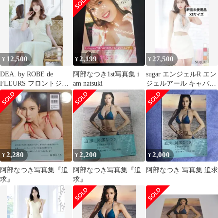
12,500
2,199
27,500
¥
¥
¥
DEA. by ROBE de
阿部なつき1st写真集 i
sugar エンジェルR エン
FLEURS フロントジッ
am natsuki
ジェルアール キャバド
パー マーメイドドレス
レス XS
2,280
2,200
2,000
¥
¥
¥
阿部なつき写真集『追
阿部なつき写真集『追
阿部なつき 写真集 追求
求』
求』