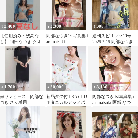
2,400
2,300
300
¥
¥
¥
【使用済み・残高な
阿部なつき1st写真集 i
週刊スピリッツ10号
し】 阿部なつき クオカ
am natsuki
2026.2.16 阿部なつき
ード ビッグコミックス
ピリッツ
1,700
20,000
3,180
¥
¥
¥
黒ワンピース 阿部な
新品タグ付 FRAY I.D
阿部なつき1st写真集 i
つき さん着用
ボタニカルアシメパタ
am natsuki 阿部 なつき
ーンキャミワンピース
(中古)
0サイズ