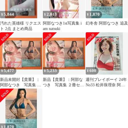
5,844
2,013
1,870
¥
¥
¥
汚れた英雄様 リクエス
阿部なつき1st写真集 i
幻冬舎 阿部なつき 追及
ト 2点 まとめ商品
am natsuki
5,477
5,233
600
¥
¥
¥
新品未開封【貴重】：
新品【貴重】：阿部な
週刊プレイボーイ 24年
阿部なつき 写真集 ２
つき 写真集 ２冊セッ
No33 松井珠理奈 阿部
冊セット
ト
なつき 中村舞 新品未読
1,870
¥