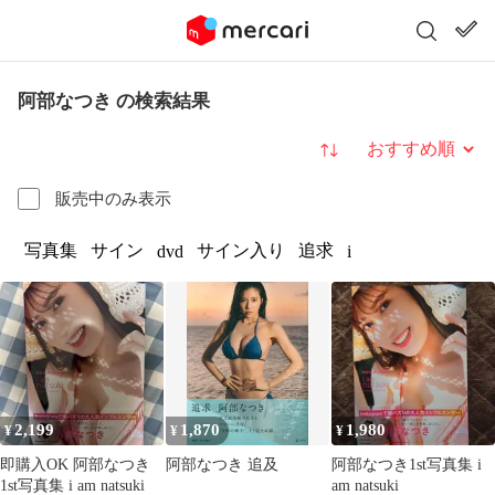
阿部なつき の検索結果
並び替え
販売中のみ表示
写真集
サイン
サイン入り
追求
dvd
i
2,199
1,870
1,980
¥
¥
¥
即購入OK 阿部なつき
阿部なつき 追及
阿部なつき1st写真集 i
1st写真集 i am natsuki
am natsuki