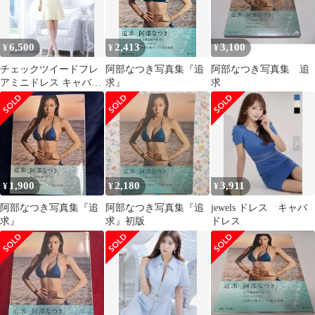
6,500
2,413
3,100
¥
¥
¥
チェックツイードフレ
阿部なつき写真集『追
阿部なつき写真集 追
アミニドレス キャバド
求』
求
レス キャバクラ Sugar
ラメドレス
1,900
2,180
3,911
¥
¥
¥
阿部なつき写真集『追
阿部なつき写真集『追
jewels ドレス キャバ
求』
求』初版
ドレス