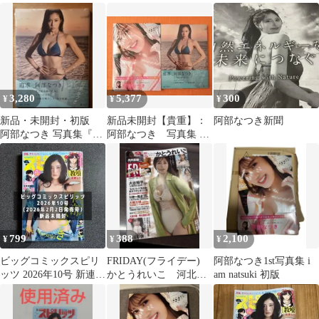
3,280
5,377
300
¥
¥
¥
新品・未開封・初版
新品未開封【貴重】：
阿部なつき新聞
阿部なつき 写真集『追
阿部なつき 写真集 ２
求』シュリンク付き 帯
冊セット
付き
799
388
2,100
¥
¥
¥
ビッグコミックスピリ
FRIDAY(フライデー)
阿部なつき1st写真集 i
ッツ 2026年10号 新連
かとうれいこ 河北彩
am natsuki 初版
載‼︎教喰 阿部なつき 新
伽 阿部なつき
品