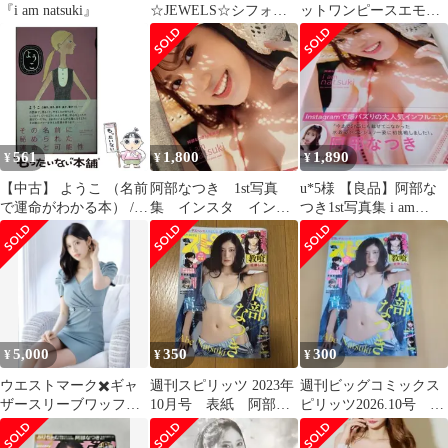
『i am natsuki』
☆JEWELS☆シフォン
ットワンピースエモダ
ミニドレス☆M☆
リゼクシーリエンダダ
ーリッチ
561
1,800
1,890
¥
¥
¥
【中古】 ようこ （名前
阿部なつき 1st写真
u*5様 【良品】阿部な
で運命がわかる本） /
集 インスタ インフ
つき1st写真集 i am
宮沢 みち / 自由国民社
ルエンサー i am
natsuki
natsuki
5,000
350
300
¥
¥
¥
ウエストマーク✖️ギャ
週刊スピリッツ 2023年
週刊ビッグコミックス
ザースリーブワッフル
10月号 表紙 阿部な
ピリッツ2026.10号 阿
ミニドレスS
つき
部なつき