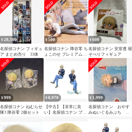
降谷零 ２体セット
ア 降谷零
降谷零2体セット
28,500
500
600
¥
¥
¥
名探偵コナン フィギュ
名探偵コナン 降谷零 ち
名探偵コナン 安室透 寝
ア まとめ売り 33体
ょこのせ プレミアムフ
そべりフィギュア
ィギュア 開封済み
999
8,970
1,999
¥
¥
¥
名探偵コナン ねむらせ
【中古】【非常に良
名探偵コナン おやす
隊3 降谷零 2個セット
い】名探偵コナン プレ
みぬいぐるみぷち
ミアム ちょこのせフィ
vol.3 降谷零
ギュア 安室透 全2種セ
ット