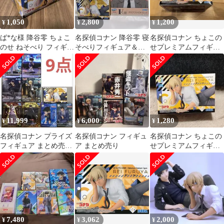
1,050
2,800
1,200
¥
¥
¥
ば*な様 降谷零 ちょこ
名探偵コナン 降谷零 寝
名探偵コナン ちょこの
のせ ねそべり フィギュ
そべりフィギュア＆ク
せプレミアムフィギュ
ア 名探偵コナン 安室透
リアファイル(2枚入
ア 降谷零 寝そべりVer.
り)2点セット
11,999
6,000
1,280
¥
¥
¥
名探偵コナン プライズ
名探偵コナン フィギュ
名探偵コナン ちょこの
フィギュア まとめ売り
ア まとめ売り
せプレミアムフィギュ
ちょこのせ XrossLink
ア 降谷零 寝そべりVer.
7,480
3,062
2,000
¥
¥
¥