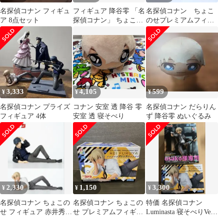
名探偵コナン フィギュ
フィギュア 降谷零 「名
名探偵コナン ちょこ
ア 8点セット
探偵コナン」 ちょこの
のせプレミアムフィギ
せプレミアムフィギュ
ュア 降谷零 赤井秀
ア“降谷零”～寝そべり
一
Ver.～【14日以内発送】
3,333
4,105
599
¥
¥
¥
名探偵コナン プライズ
コナン 安室 透 降谷 零
名探偵コナン だらりん
フィギュア 4体
安室 透 寝そべり
ず 降谷零 ぬいぐるみ
2,330
1,150
3,300
¥
¥
¥
名探偵コナン ちょこの
名探偵コナン ちょこの
特価 名探偵コナン
せ フィギュア 赤井秀一
せ プレミアムフィギュ
Luminasta 寝そべりVer