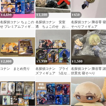
4,699
1,100
650
¥
¥
¥
名探偵コナン ちょこの
名探偵コナン 安室
名探偵コナン 降谷零 寝
せ プレミアムフィギュ
透 ちょこのせ おや
そべりフィギュア
ア 4種セット
すみぬいぐるみ
2,000
5,999
1,500
¥
¥
¥
コナン まとめ売り
名探偵コナン プライ
名探偵コナン 降谷零 諸
ズフィギュア 5点セッ
伏景光 寝そべり
ト