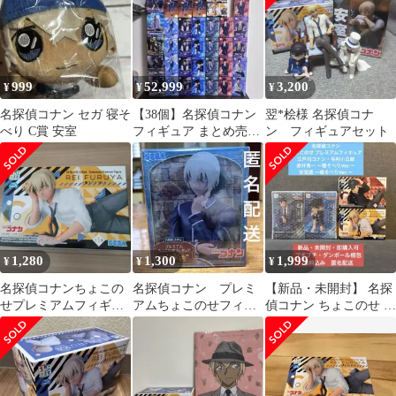
999
52,999
3,200
¥
¥
¥
名探偵コナン セガ 寝そ
【38個】名探偵コナン
翌*桧様 名探偵コナ
べり C賞 安室
フィギュア まとめ売り
ン フィギュアセット
大量セット
1,280
1,300
1,999
¥
¥
¥
名探偵コナンちょこの
名探偵コナン プレミ
【新品・未開封】 名探
せプレミアムフィギュ
アムちょこのせフィギ
偵コナン ちょこのせ プ
ア 降谷零 寝そべりVer.
ュア“安室透”
レミアムフィギュア 4
中身のみ
点セット