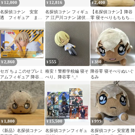
12,000
12,816
2,400
¥
¥
¥
名探偵コナン 安室
名探偵コナン フィギュ
【名探偵コナン】降谷
透 フィギュア まと
ア 江戸川コナン 諸伏高
零 寝そべりもちもちぬ
め売り
明 赤井秀一 降谷零 萩
いぐるみ 特大BIG※最
原研二
終値下げ
2,860
555
380
¥
¥
¥
セガ ちょこのせプレミ
格安！警察学校編 寝そ
降谷零 寝そべりぬいぐ
アムフィギュア 降谷零
べり。降谷零 ^_^
るみ
寝そべりVer.
1,800
15,500
999
¥
¥
¥
《新品》名探偵コナン
名探偵コナンフィギュ
名探偵コナン 安室透 降