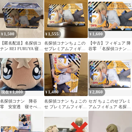
ムフィギュア
ムフィギュア
1,500
1,555
1,600
¥
¥
¥
【匿名配送】名探偵コ
名探偵コナンちょこの
【中古】フィギュア 降
ナン REI FURUYA 寝そ
せプレミアムフィギュ
谷零 「名探偵コナン」
べりVer.
ア 降谷零 寝そべり
ちょこのせプレミアム
フィギュア“降谷零”～
寝そべりVer.～
1,000
1,400
2,860
現在 ¥
¥
¥
名探偵コナン 降谷
名探偵コナン ちょこの
セガ ちょこのせプレミ
零 安室透 寝そべり
せ プレミアムフィギュ
アムフィギュア 名探偵
ぬいぐるみ
ア 降谷零
コナン 降谷零 寝そべり
Ver.