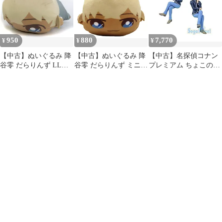
950
880
7,770
¥
¥
¥
【中古】ぬいぐるみ 降
【中古】ぬいぐるみ 降
【中古】名探偵コナン
谷零 だらりんず LLぬ
谷零 だらりんず ミニぬ
プレミアム ちょこのせ
いぐるみ“降谷零” 「名
いぐるみ“コナン＆灰原
フィギュア 安室透 全2
探偵コナン」
＆降谷”(EX) 「名探偵
種セット
コナン」