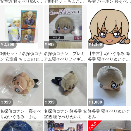
安室透 寝そべりぬいぐ
ア8体セット ちょこの
谷零 バーボン 寝そべり
るみぷち vol.3
せ諸伏高明 萩原研二 赤
フィギュア セガ
井秀一 降谷零
2,200
999
1,300
¥
¥
¥
3個セット / 名探偵コナ
名探偵コナン プレミ
【中古】ぬいぐるみ 降
ン 安室透 ちょこのせ
アム寝そべりフィギュ
谷零 寝そべりぬいぐる
プレミアムフィギュア
ア vol.1 安室透
み(S) 「名探偵コナン」
999
999
1,000
¥
¥
¥
名探偵コナン 寝そべ
名探偵コナン 降谷零 安
降谷零 寝そべりぬいぐ
りぬいぐるみ ぷち
室透 寝そべりぬいぐる
るみ
安室透
み ぷち