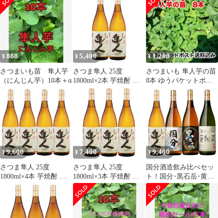
ん
エリアは別途運賃が
030
1000円発生します。
888
5,400
1,200
¥
¥
¥
さつまいも苗 隼人芋
さつま隼人 25度
さつまいも 隼人芋の苗
（にんじん芋）10本＋α
1800ml×2本 芋焼酎 国
8本 ゆうパケットポス
分酒造※北海道・東北
ト送料込み
エリアは別途運賃が
1000円発生します。
9,600
7,400
9,400
¥
¥
¥
さつま隼人 25度
さつま隼人 25度
国分酒造飲み比べセッ
1800ml×4本 芋焼酎 国
1800ml×3本 芋焼酎 国
ト！国分･黒石岳･黄麹
分酒造※北海道・東北
分酒造※北海道・東北
蔵･隼人 25度 1800ml各
エリアは別途運賃が
エリアは別途運賃が
1本 計4本 芋焼酎 国分
1000円発生します。
1000円発生します。
酒造※北海道・東北エ
リアは別途運賃が1000