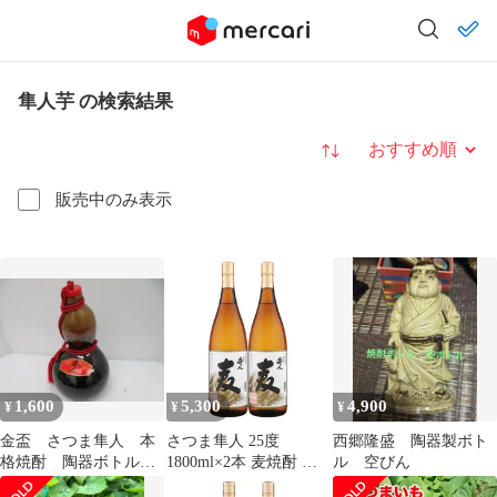
隼人芋 の検索結果
並び替え
販売中のみ表示
1,600
5,300
4,900
¥
¥
¥
金盃 さつま隼人 本
さつま隼人 25度
西郷隆盛 陶器製ボト
格焼酎 陶器ボトル
1800ml×2本 麦焼酎 国
ル 空びん
ひょうた
分酒造※北海道・東北