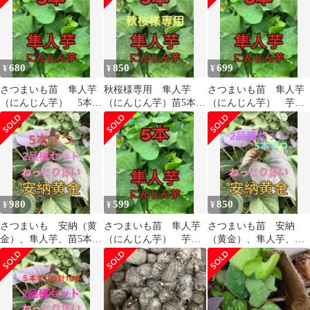
680
850
699
¥
¥
¥
さつまいも苗 隼人芋
秋桜様専用 隼人芋
さつまいも苗 隼人芋
（にんじん芋） 5本＋
（にんじん芋）苗5本＋
（にんじん芋） 芋苗8
α
α
本
980
599
850
¥
¥
¥
さつまいも 安納（黄
さつまいも苗 隼人芋
さつまいも苗 安納
金）、隼人芋、苗5本ず
（にんじん芋） 芋苗5
（黄金）、隼人芋、芋
つ（合計10本）
本＋α
苗5本ずつ（合計10本）
セット売り