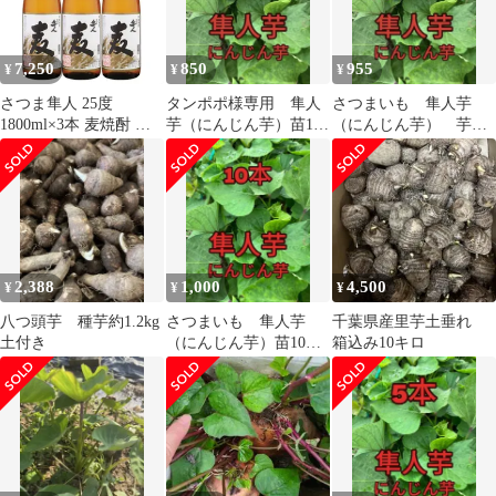
円発生します。
7,250
850
955
¥
¥
¥
さつま隼人 25度
タンポポ様専用 隼人
さつまいも 隼人芋
1800ml×3本 麦焼酎 国
芋（にんじん芋）苗10
（にんじん芋） 芋苗
分酒造※北海道・東北
本＋α
15本
エリアは別途運賃が
1000円発生します。
2,388
1,000
4,500
¥
¥
¥
八つ頭芋 種芋約1.2kg
さつまいも 隼人芋
千葉県産里芋土垂れ
土付き
（にんじん芋）苗10本
箱込み10キロ
＋α