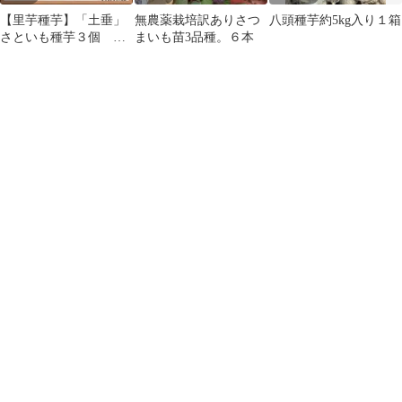
【里芋種芋】「土垂」
無農薬栽培訳ありさつ
八頭種芋約5kg入り１箱
さといも種芋３個 や
まいも苗3品種。６本
わらかねっとり育てや
すい里芋代表品種