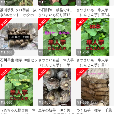
3,980
1,350
850
¥
¥
¥
荔浦芋头 タロ芋苗 抜
25日削除・破格です。
さつまいも 隼人芋
き3本セット ホクホク
さつまいも切り苗12
（にんじん芋）苗5本＋
里芋
本・2品種有ります。
α
1,380
955
1,250
¥
¥
¥
石川早生 種芋 20個セッ
さつまいも苗 隼人芋
さつまいも 隼人芋
ト
（にんじん芋） 芋苗
（にんじん芋）苗10本
15本
＋α
5,000
3,480
1,500
¥
¥
¥
うめちゃん様専用 隼
里芋の親芋 伊予美
つくね芋 種芋 千葉