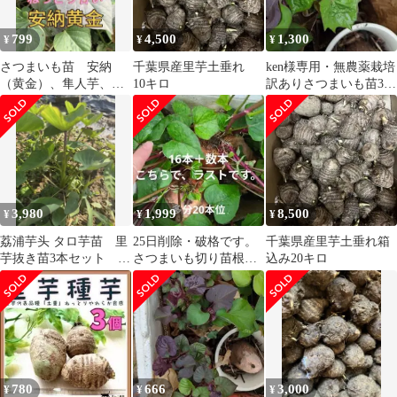
799
4,500
1,300
¥
¥
¥
さつまいも苗 安納
千葉県産里芋土垂れ
ken様専用・無農薬栽培
（黄金）、隼人芋、芋
10キロ
訳ありさつまいも苗3品
苗5本ずつ（合計10本）
種。12本
セット売り
3,980
1,999
8,500
¥
¥
¥
荔浦芋头 タロ芋苗 里
25日削除・破格です。
千葉県産里芋土垂れ箱
芋抜き苗3本セット ホ
さつまいも切り苗根有
込み20キロ
クホク里芋
り16本＋数本・2品種か
3品種
780
666
3,000
¥
¥
¥