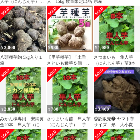
人芋（にんじん芋）苗
人 15kg 数量限定出品
県産
50本
2,000
980
1,080
¥
¥
¥
八頭種芋約 5kg入り１
【里芋種芋】「土垂」
さつまいも 隼人芋
箱
さといも種芋５個 や
（にんじん芋）苗8本
わらかねっとり育てや
すい里芋代表品種
2,850
788
3,400
¥
¥
¥
みかん様専用 安納黄
さつまいも苗 隼人芋
委託販売❷ ヤマト芋
金20本 隼人芋（にん
（にんじん芋） 芋苗
サイズ 形 大小変
じん芋）苗10本＋α
10本＋α
形 様々 10k 形色々