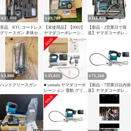
古】
35,000
49,700
111,076
¥
¥
¥
美品 KTC コードレス
【未使用品】【0902】
【新品・2営業日で発
グリースガン 本体セッ
ヤマダコーポレーショ
送】ヤマダコーポレー
ト
ン 電動式グリースガン
ション ヤマダ 電動式グ
EG-400A2 EG-400A2
リースガン(充電式／ケ
ITSVOIOUZWOA
ース付)EG-400B-2C
(EG400B2C 8009)
3,000
35,611
71,266
¥
¥
¥
ハンドグリースガン
■ yamada ヤマダコーポ
【新品・7営業日以内発
レーション 電動 グリー
送】ヤマダコーポレー
スガン EG-400B2 充電
ション EG-400B2 電動
式バッテリー仕様 工具
式グリースガン
高吐出量 高吐出圧 箱
EG400B2【沖縄離島販
付属品付き 未使用
売不可】