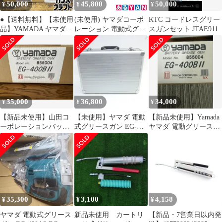
50,000
45,800
50,000
¥
¥
¥
●【送料無料】【未使用
(未使用) ヤマダコーポ
KTC コードレスグリー
品】YAMADA ヤマダ
レーション 電動式グリ
スガンセット JTAE911
855004 EG-400B2 バッ
ースガン EG-400B2 充
テリー式グリースガン
電式 (充電器・バッテ
バッテリ
リー付き) リチウムイ
(10.8V/4.0Ah)×1・充電
オンバッテリー仕様
器・付属品有 【ハンズ
EG400B2
クラフト久留米上津BP
2510000005152
店】
35,000
36,800
34,000
¥
¥
¥
【新品未使用】山田コ
【未使用】ヤマダ 電動
【新品未使用】Yamada
ーポレーションバッテ
式グリースガン EG-
ヤマダ 電動グリースガ
リーグリースガンEG-
400B? (バッテリー・充
ン EG-400B II
400BⅡ
電器・ケース付き)
35,300
3,100
4,158
¥
¥
¥
ヤマダ 電動式グリース
新品未使用 カートリ
【新品・7営業日以内発