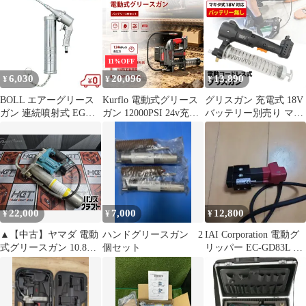
プ作業に！ 未使用 箱汚
本体のみ 通電確認済み
れ 中古品扱い
YAMADA
11%OFF
6,030
20,096
13,890
¥
¥
¥
BOLL エアーグリース
Kurflo 電動式グリース
グリスガン 充電式 18V
ガン 連続噴射式 EGG-
ガン 12000PSI 24v充電
バッテリー別売り マキ
400S グリスガン エア
式 高圧防爆チューブ コ
タ式 コードレス 電動
ーツール
ードレス 無段階変速調
グリース グリスアップ
節 600CC カートリッジ
KIKAIYA
(蛇腹タイプ)【バッテ
リー1個】
22,000
7,000
12,800
¥
¥
¥
▲【中古】ヤマダ 電動
ハンドグリースガン 2
IAI Corporation 電動グ
式グリースガン 10.8V
個セット
リッパー EC-GD83L 本
EG-400B2 バッテリー
体
付き 400g蛇腹式カート
リッジ yamada【ハンズ
クラフト飯塚店】【中