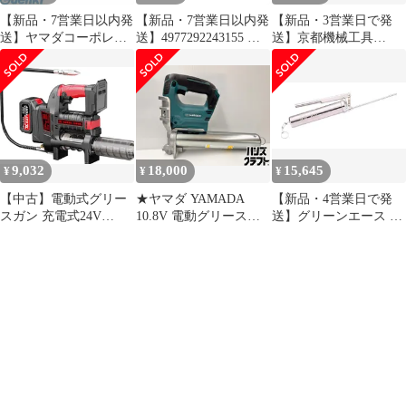
【新品・7営業日以内発
【新品・7営業日以内発
【新品・3営業日で発
送】ヤマダコーポレー
送】4977292243155 ハ
送】京都機械工具
ション NO.852164 高圧
ンドグリースガン １２
JAE911 グリースガン
グリースガン13S【沖縄
０cc 4977292243155 藤
本体(JTAE911用)
離島販売不可】
原産業 グリスガン 作業
工具【沖縄離島販売不
可】
9,032
18,000
15,645
¥
¥
¥
【中古】電動式グリー
★ヤマダ YAMADA
【新品・4営業日で発
スガン 充電式24V
10.8V 電動グリースガ
送】グリーンエース G-
12000PSI 高圧 600CC
ン ED-400B2 本体の
400S GA グリースガン
電動工具キットハンド
み 中古品
グリースガン 掘削機 農
業機械車オートバイの
メンテナンス船舶用機
器の電動コードレスグ
リースガン