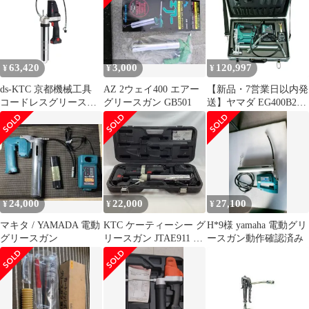
EG400A2 ヤマダコーポ
レーション【沖縄離島
販売不可】
63,420
3,000
120,997
¥
¥
¥
ds-KTC 京都機械工具
AZ 2ウェイ400 エアー
【新品・7営業日以内発
コードレスグリースガ
グリースガン GB501
送】ヤマダ EG400B2C
ン JTAE911 工具 ツール
電動式グリースガン 充
DIY 作業工具
電式／ケース付 EG－
400B－2C【沖縄離島販
売不可】
24,000
22,000
27,100
¥
¥
¥
マキタ / YAMADA 電動
KTC ケーティーシー グ
H*9様 yamaha 電動グリ
グリースガン
リースガン JTAE911 充
ースガン動作確認済み
電器・充電池1個付 コ
ードレス式 18v 2.0Ah