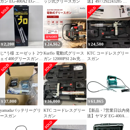
ガン EG-400A2 EG-
ッジ式グリースガン
送】4977292243285 ハ
400A2
ンドグリースガン
4977292243285 藤原産
業 グリスガン 作業工具
【沖縄離島販売不可】
11%OFF
2,200
24,902
24,500
¥
¥
¥
じ*う様 エーゼット 2ウ
Kurflo 電動式グリース
KTC コードレスグリー
ェイ400グリースガン
ガン 12000PSI 24v充電
スガン
G401
式 高圧防爆チューブ コ
ードレス 無段階変速調
節 600CC カートリッジ
(蛇腹タイプ)【バッテ
リー2個】
37,000
36,000
61,865
¥
¥
¥
yamadaバッテリーグリ
KTC コードレスグリー
【新品・7営業日以内発
ースガン
スガン
送】ヤマダ EG-400A2
電動式グリースガン Ｅ
Ｇ－４００Ａ２