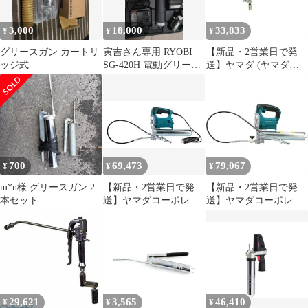
3,000
18,000
33,833
¥
¥
¥
グリースガン カートリ
寅吉さん専用 RYOBI
【新品・2営業日で発
ッジ式
SG-420H 電動グリース
送】ヤマダ (ヤマダコ
ガン 充電器・バッ
ーポレーション) 高
圧グリースガン
NO.851985 3230554
700
69,473
79,067
¥
¥
¥
m*n様 グリースガン 2
【新品・2営業日で発
【新品・2営業日で発
本セット
送】ヤマダコーポレー
送】ヤマダコーポレー
ション 電動式グリース
ション ヤマダ 電動式グ
ガンEG-400A2
リースガン(充電式／充
電器・バッテリー無)
(EG400B2LL 8009)
29,621
3,565
46,410
¥
¥
¥