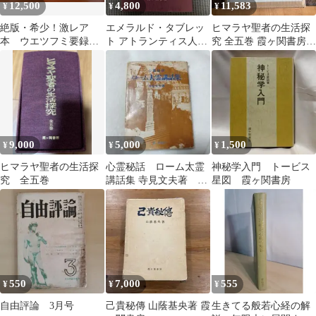
12,500
4,800
11,583
¥
¥
¥
絶版・希少！激レア
エメラルド・タブレッ
ヒマラヤ聖者の生活探
本 ウエツフミ要録
ト アトランティス人ト
究 全五巻 霞ヶ関書房
上下揃 吾郷清彦
ート著
特製クロス箱入
9,000
5,000
1,500
¥
¥
¥
ヒマラヤ聖者の生活探
心霊秘話 ローム太霊
神秘学入門 トービス
究 全五巻
講話集 寺見文夫著 霞
星図 霞ヶ関書房
ヶ関書房
550
7,000
555
¥
¥
¥
自由評論 3月号
己貴秘傳 山蔭基央著 霞
生きてる般若心経の解