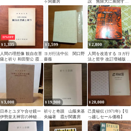
ヶ関書房
説 無限大に展開する
生活の営み 和田聖公 霞
ヶ関書房
11%OFF
1,335
1,599
2,800
¥
¥
¥
人間の理想像 観自在菩
ヨガ行法中伝 関口野
人間を改造する ヨガ行
薩と祈り 和田聖公 霞ヶ
薔薇
法と哲学 改訂増補版 沖
関書房 1968年4月20日
正弘著
発行 ☆仏教思想/信仰
論/菩薩信仰/観音信仰/
宗教哲学/精神文化/祈
祷/信心/思想書/宗教書
C4Z8K7 aaB98ynm8
3,000
19,900
20,000
¥
¥
¥
日本とユダヤ合せ鏡ー
祈りと奇蹟 山蔭来基
己貴秘伝 (1971年)【引
伊勢皇太神宮の神秘
央編著 霞が関書房
っ越しセール価格】
（1973年）