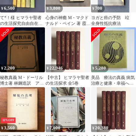
6,500
3,800
700
¥
¥
¥
て*！様 ヒマラヤ聖者
心身の神癒 M・マクド
ヨガと癌の予防 竝
の生活探究自由自在へ
ナルド・ペイン 著 霞ヶ
全身性抵抗療法
の道全5巻 ベアー
関書房
ド・Ｔ・スポール
2,200
22,946
5,280
¥
¥
¥
秘教真義 M・ドーリル
【中古】 ヒマラヤ聖者
美品 療法の真義 病気
博士著 林鋼造訳 アリ
の生活探求 全5巻
治療と健康・幸福への
スベイリー並木良和
道 M・ドーリル博士
著 霞ヶ関書房
11%OFF
3,560
7,000
20,380
¥
¥
¥