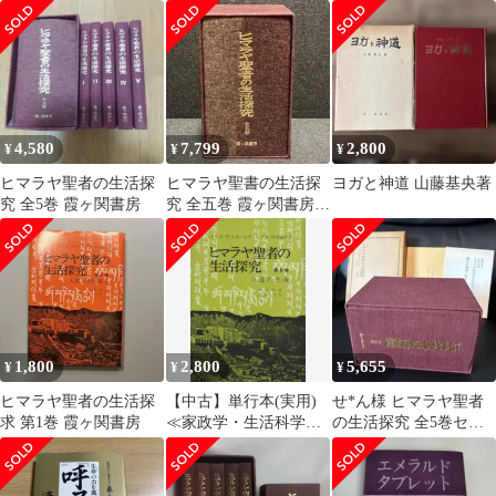
ード・T・スポールデ
房
ィング著●良好
4,580
7,799
2,800
¥
¥
¥
ヒマラヤ聖者の生活探
ヒマラヤ聖書の生活探
ヨガと神道 山藤基央著
究 全5巻 霞ヶ関書房
究 全五巻 霞ヶ関書房
全巻
1,800
2,800
5,655
¥
¥
¥
ヒマラヤ聖者の生活探
【中古】単行本(実用)
せ*ん様 ヒマラヤ聖者
求 第1巻 霞ヶ関書房
≪家政学・生活科学≫
の生活探究 全5巻セッ
ヒマラヤ聖者の生活探
ト 函入り
求 全5巻セット