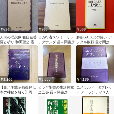
650
900
300
¥
¥
¥
人間の理想像 観自在菩
ヨガ行者スワミ・サッ
膨張GAFAとの闘い デ
薩と祈り 和田聖公 霞ヶ
チダナンダ 霞ヶ関書房
ジタル敗戦 霞が関は何
関書房(ケース無し)
をしたのか
ym_b16_5809
3,200
8,000
4,180
¥
¥
¥
【ヨハネ黙示録義解 日
ヒラヤ聖書の生活探究
エメラルド・タブレッ
本の神秘を解く】岡本
全五巻 霞ヶ関書房
ト アトランティス人ト
安出 著／霞が関書房
ート著 霞ヶ関書房