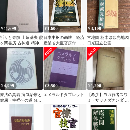
11,699
1,600
3,100
¥
¥
¥
祈りと奇蹟 山蔭基央 霞
日本中枢の崩壊 経済
古地図 栃木県観光地図
ヶ関書房 古神道 精神世
産業省大臣官房付 古
日光国立公園
界 希少 入手困難
賀茂明/著 講談社発行
4,999
3,500
1,200
¥
¥
¥
療法の真義 病気治療と
エメラルドタブレット
【希少】ヨガ行者スワ
健康・幸福への道 M・
ミ・サッチダナンダ 霞
ドーリル博士著
ヶ関書房 1973年