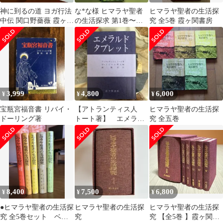
神に到るの道 ヨガ行法
な*な様 ヒマラヤ聖者
ヒマラヤ聖者の生活探
中伝 関口野薔薇 霞ヶ関
の生活探求 第1巻〜第3
究 全5巻 霞ヶ関書房
書房 昭和四十四年八月
巻 3冊セット
十日 発行 ☆ヨガ/修行
法/精神修養/宗教思想/
東洋思想/行法/瞑想/霊
性/思想書/ヨーガ
YBMG5G aaB89ynm5
3,999
4,800
6,000
¥
¥
¥
宝瓶宮福音書 リバイ・
【アトランティス人
ヒマラヤ聖者の生活探
ドーリング著
トート著】 エメラル
究 全五巻
ドタブレット 霞ヶ関
書房
8,400
7,500
6,800
¥
¥
¥
●ヒマラヤ聖者の生活探
ヒマラヤ聖者の生活探
ヒマラヤ聖者の生活探
究 全5巻セット ベア
究
究 【全5巻 】霞ヶ関書