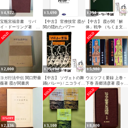
4,922
3,690
394
¥
¥
¥
宝瓶宮福音書 リバ
【中古】 官僚技官 霞が
【中古】 霞が関「解
イ・ドーリング著 霞
関の隠れたパワー
体」戦争 （ちくま文
が関書房【カバーな
庫） / 猪瀬 直樹 / 筑摩
し】【蔵印有】
書房
2,000
35,194
5,980
¥
¥
¥
ヨガ行法中伝 関口野薔
【中古】 ソヴェトの舞
ウエツフミ要録 上巻・
薇著 霞が関書房
踊(バレー) / ニコライ・
下巻 吾郷清彦著 霞ヶ関
ヴォルコフ、伊藤一郎 /
書房
霞ヶ関書房
11%OFF
2,136
3,100
8,000
¥
¥
¥