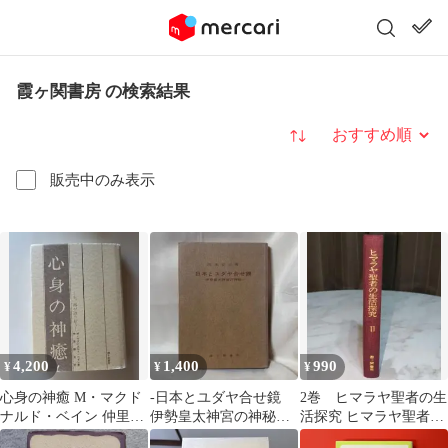
霞ヶ関書房 の検索結果
並び替え
販売中のみ表示
4,200
1,400
990
¥
¥
¥
心身の神癒 M・マクド
-日本とユダヤ合せ鏡
2巻 ヒマラヤ聖者の生
ナルド・ベイン 仲里誠
伊勢皇太神宮の神秘
活探究 ヒマラヤ聖者の
吉 訳 霞ヶ関書房
岡本安出 霞ヶ関書房
生活探求