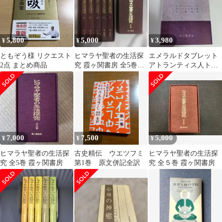
5,800
5,000
3,980
¥
¥
¥
ともぞう様 リクエスト
ヒマラヤ聖者の生活探
エメラルドタブレット
2点 まとめ商品
究 霞ヶ関書房 全5巻セ
アトランティス人トー
ット
ト著 霞ヶ関書房
7,000
7,500
5,000
¥
¥
¥
ヒマラヤ聖者の生活探
古史精伝 ウエツフミ
ヒマラヤ聖者の生活探
究 全5巻 霞ヶ関書房
第1巻 原文併記全訳
究 全５巻 霞ヶ関書房