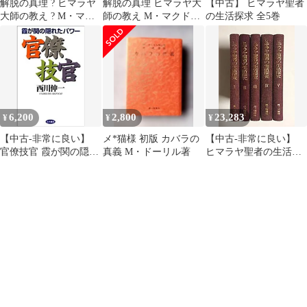
解脱の真理 ? ヒマラヤ
解脱の真理 ヒマラヤ大
【中古】 ヒマラヤ聖者
大師の教え ? M・マク
師の教え M・マクドナ
の生活探求 全5巻
ドナルド・ベイン 霞ヶ
ルド・ベイン 霞ヶ関書
関書房 昭和46年10月10
房
日 発行 ☆瞑想/霊的修
行/ヒマラヤ/精神世界/
宗教哲学/悟り/修行体
系/東洋神秘/内的探求/
思想書 aaB65ynm5
6,200
2,800
23,283
¥
¥
¥
【中古-非常に良い】
メ*猫様 初版 カバラの
【中古-非常に良い】
官僚技官 霞が関の隠れ
真義 M・ドーリル著
ヒマラヤ聖者の生活探
たパワー
求 全5巻