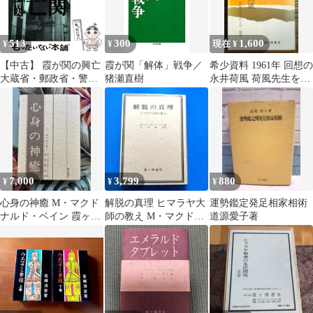
513
300
1,600
¥
¥
現在 ¥
【中古】 霞が関の興亡
霞が関「解体」戦争／
希少資料 1961年 回想の
大蔵省・郵政省・警察
猪瀬直樹
永井荷風 荷風先生を偲
庁・外務省 / 江波戸 哲
ぶ会
夫 / 筑摩書房
7,000
3,799
880
¥
¥
¥
心身の神癒 M・マクド
解脱の真理 ヒマラヤ大
運勢鑑定発足相家相術
ナルド・ベイン 霞ヶ関
師の教え M・マクドナ
道源愛子著
書房
ルド・ベイン 霞ヶ関書
房