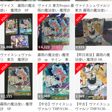
ヴァイス 霧雨の魔法
ヴァイス 東方Project 霧
ヴァイスシュヴァルツ
使い 魔理沙 SP
雨の魔法使い 魔理沙
東方 霧雨の魔法使い 魔
SP 霧雨魔理沙
理沙 SP サインカード
6,000
4,222
333
¥
¥
¥
ヴァイスシュヴァル
霧雨の魔法使い魔理
【即日発送】霧雨の魔
ツ 東方 魔理沙 関
沙 sp サイン 東方
法使い 魔理沙 SR
連3種3枚
project
★2(星2)
2,555
3,000
300
¥
¥
¥
霧雨の魔法使い 魔理
【中古】ヴァイスシュ
【中古】ヴァイスシュ
沙 SP
ヴァルツ THP/S130-
ヴァルツ THP/S130-