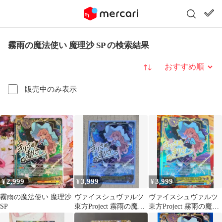
霧雨の魔法使い 魔理沙 SP の検索結果
並び替え
販売中のみ表示
2,999
3,999
3,999
¥
¥
¥
霧雨の魔法使い 魔理沙
ヴァイスシュヴァルツ
ヴァイスシュヴァルツ
SP
東方Project 霧雨の魔法
東方Project 霧雨の魔法
使い 魔理沙 SP
使い 魔理沙 SP