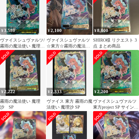
り)
3,580
2,100
8,000
¥
¥
¥
ヴァイスシュヴァルツ/
ヴァイスシュヴァルツ
SHIRO様 リクエスト 3
霧雨の魔法使い 魔理
☆東方☆霧雨の魔法使
点 まとめ商品
沙/SP/サイン/東方
い 魔理沙 SP
Project ～ Black and
White Lotus
Land./THP/S130-007SP
2,222
2,333
2,200
¥
¥
¥
霧雨の魔法使い 魔理
ヴァイス 東方 霧雨の魔
ヴァイスシュヴァルツ
沙 SP
法使い 魔理沙 SP
東方project SP サイン
霧雨の魔法使い 魔理沙