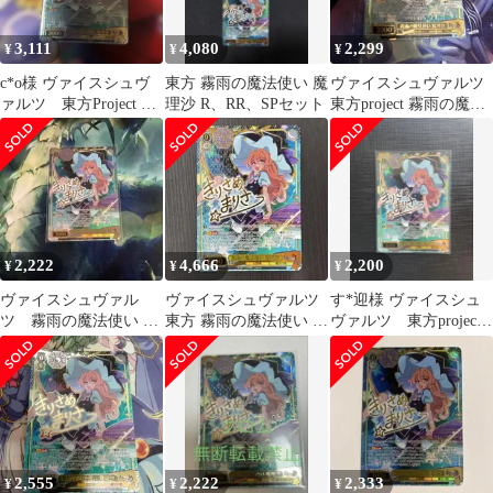
3,111
4,080
2,299
¥
¥
¥
c*o様 ヴァイスシュヴ
東方 霧雨の魔法使い 魔
ヴァイスシュヴァルツ
ァルツ 東方Project 霧
理沙 R、RR、SPセット
東方project 霧雨の魔法
雨の魔法使い 魔理沙
使い 魔理沙 SP サイン
SP
2,222
4,666
2,200
¥
¥
¥
ヴァイスシュヴァル
ヴァイスシュヴァルツ
す*迎様 ヴァイスシュ
ツ 霧雨の魔法使い 魔
東方 霧雨の魔法使い 魔
ヴァルツ 東方project
理沙 SP サイン
理沙 SP
霧雨の魔法使い 魔理
沙 SP
2,555
2,222
2,333
¥
¥
¥