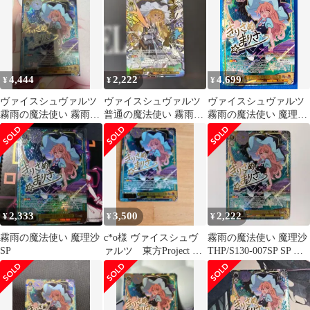
4,444
2,222
4,699
¥
¥
¥
ヴァイスシュヴァルツ
ヴァイスシュヴァルツ
ヴァイスシュヴァルツ
霧雨の魔法使い 霧雨魔
普通の魔法使い 霧雨魔
霧雨の魔法使い 魔理沙
理沙 SP
理沙 SR星3
SP 東方Project
THP/S130-007SP
2,333
3,500
2,222
¥
¥
¥
霧雨の魔法使い 魔理沙
c*o様 ヴァイスシュヴ
霧雨の魔法使い 魔理沙
SP
ァルツ 東方Project 霧
THP/S130-007SP SP サ
雨の魔法使い 魔理沙
イン
SP