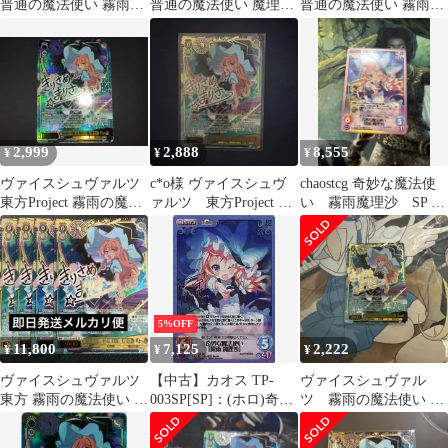
普通の魔法使い 霧雨魔
普通の魔法使い 魔理沙
普通の魔法使い 霧雨魔
理沙 SR
SEC サイン
理沙 SR
2,999
2,888
8,555
¥
¥
¥
ヴァイスシュヴァルツ
c*o様 ヴァイスシュヴ
chaostcg 奇妙な魔法使
東方Project 霧雨の魔法
ァルツ 東方Project 霧
い 霧雨魔理沙 SP カ
使い 魔理沙 SP
雨の魔法使い 魔理沙
オス
SP
5%OFF
11,800
7,125
2,222
¥
¥
¥
ヴァイスシュヴァルツ
【中古】カオス TP-
ヴァイスシュヴァル
東方 霧雨の魔法使い 魔
003SP[SP]：(ホロ)奇妙
ツ 霧雨の魔法使い 魔
理沙 SP 4枚 サイン
な魔法使い「霧雨 魔理
理沙 SP
沙」(箔押しサイン入