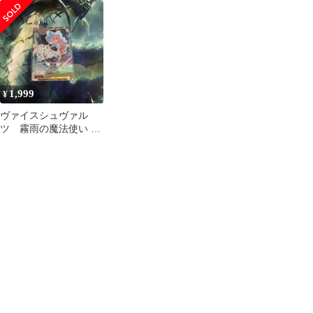
007SP[SP]：(ホロ)霧雨
007S[SR★★]：(ホロ)
の魔法使い 魔理沙(キ
霧雨の魔法使い 魔理沙
ャラクター金箔押しサ
イン入り)
1,999
¥
ヴァイスシュヴァル
ツ 霧雨の魔法使い 魔
理沙 SP サイン