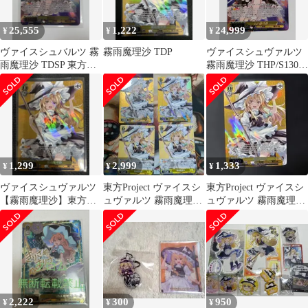
25,555
1,222
24,999
¥
¥
¥
ヴァイスシュバルツ 霧
霧雨魔理沙 TDP
ヴァイスシュヴァルツ
雨魔理沙 TDSP 東方
霧雨魔理沙 THP/S130-
Project
T066SP TDSP 東方
Project
1,299
2,999
1,333
¥
¥
¥
ヴァイスシュヴァルツ
東方Project ヴァイスシ
東方Project ヴァイスシ
【霧雨魔理沙】東方
ュヴァルツ 霧雨魔理沙
ュヴァルツ 霧雨魔理沙
TDP
TDP
TDP
2,222
300
950
¥
¥
¥