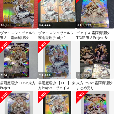
6,666
4,444
19,999
¥
¥
¥
ヴァイスシュヴァルツ
ヴァイスシュヴァルツ
ヴァイス 霧雨魔理沙
東方 霧雨魔理沙
霧雨魔理沙 tdp×2
TDSP 東方Project サイ
tdp×4
ン 箔押し
24,000
1,444
3,999
¥
¥
¥
霧雨魔理沙 TDSP 東方
霧雨魔理沙 【TDP】 東
東方Project 霧雨魔理沙
Project
方Project ヴァイス
まとめ売り