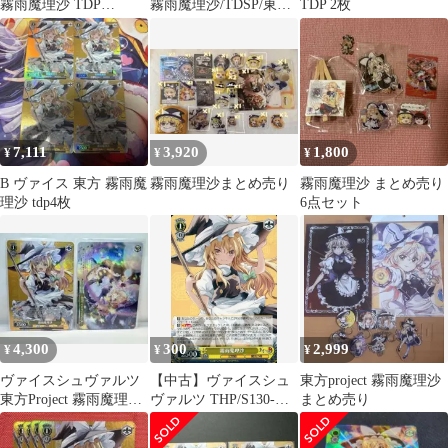
霧雨魔理沙 TDP
霧雨魔理沙/TDSP/東方
TDP 2枚
THP/S130-T06S
Project ～ Black and
White Lotus
Land./THP/S130-T06SP
7,111
3,920
1,800
¥
¥
¥
B ヴァイス 東方 霧雨魔
霧雨魔理沙まとめ売り
霧雨魔理沙 まとめ売り
理沙 tdp4枚
6点セット
4,300
300
2,999
¥
¥
¥
ヴァイスシュヴァルツ
【中古】ヴァイスシュ
東方project 霧雨魔理沙
東方Project 霧雨魔理沙
ヴァルツ THP/S130-
まとめ売り
マスタースパーク
T06[TD]：霧雨魔理沙
TDP