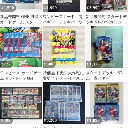
1,500
1,999
3,999
¥
¥
¥
新品未開封 ONE PIECE
ワンピースカード 青
新品未開封 スタートデ
カードゲーム スタート
バギー デッキパーツ
ッキ ST-23〜28 ワンピ
デッキ 青 バギー 2個
ースカードゲーム
777
300
1,376
¥
¥
¥
ワンピース カードゲー
特価品 ド派手大作戦に
スタートデッキ ST-
ム 青 バギー P-084
変更じゃァ~~~!!! UC 1
25 青バギー
コス 青 1枚 決戦の刻
499
5,200
1,890
¥
¥
¥