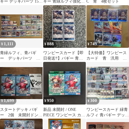
ギー デッキパーツ 152
ギー 青緑ルフィ強化パ
C 青 4枚セット
枚 クロスギルド OP02
ーツ R 4枚セット
R
1,111
888
749
¥
¥
¥
青緑ルフィ、青バギ
ワンピースカード【即
【大特価】ワンピース
ー デッキパーツ 決
日発送‼️】バギー 青緑
カード 青 汎用 イ
戦の刻 デッキパーツ
ルフィ強化パーツ R 4
ンペルダウン バギ
青、緑 4コン多数あり
枚セット❗️
ー ジンベエ 他
1,699
950
300
¥
¥
¥
スタートデッキ バギ
新品 未開封 / ONE
ワンピースカード 緑青
ー 2個 未開封ドンプ
PIECE ワンピース カー
ルフィ 青バギー デッキ
ロモ付き
ドゲーム / スタートデ
デッキパーツ セット ②
ッキ / 緑 ジュエリー・