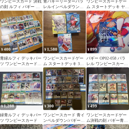
ワンピースカード 決戦
青バギーリーダーパラ
ワンピースカードゲー
の刻 ルフィ バギー 緑
レルインペルダウン囚
ム スタートデッキ ヤマ
青 デッキパーツ インペ
人×9 10枚セット＋デッ
ト バギー 4個セット
ルダウン
キパーツ23枚
400
1,580
899
¥
¥
¥
青緑ルフィ デッキパー
ワンピースカードゲー
バギー OP02-058 パラ
ツ ワンピースカードゲ
ム スタートデッキ 3種
レル ワンピースカー
ーム まとめ売り
セット
ド パラレル
1,288
300
499
¥
¥
¥
緑青ルフィ デッキパー
ワンピースカード 青イ
ワンピースカードゲー
ツ ワンピースカード
ンペルダウン/バギー海
ム決戦の刻 バギー青デ
賊団デッキパーツ諸々
ッキパーツ4枚ずつ ま