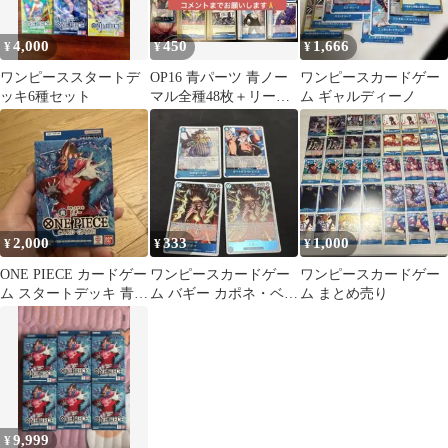
4,000
450
1,666
¥
¥
¥
ワンピーススタートデ
OP16 青パーツ 青ノー
ワンピースカードゲー
ッキ6種セット
マル全種48枚＋リーダ
ム ギャルディーノ
ールフィバギー 各1枚
セット
2,000
333
1,000
¥
¥
¥
ONE PIECE カードゲー
ワンピースカードゲー
ワンピースカードゲー
ム スタートデッキ 青バ
ム バギー カポネ・ベッ
ム まとめ売り
ギー ST-25
ジ ポートガス・D・エ
ース92
9,999
¥