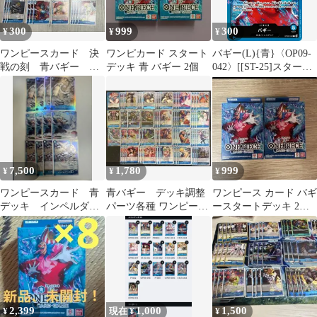
300
999
300
¥
¥
¥
ワンピースカード 決
ワンピカード スタート
バギー(L){青}〈OP09-
戦の刻 青バギー デ
デッキ 青 バギー 2個
042〉[[ST-25]スタート
ッキパーツ
デッキ 青 バギー] リー
ダー
7,500
1,780
999
¥
¥
¥
ワンピースカード 青
青バギー デッキ調整
ワンピース カード バギ
デッキ インペルダウ
パーツ各種 ワンピース
ースタートデッキ 2個
ンの囚人 バギー ミ
カードゲーム
セット 未開封
スタースリー12枚
2,399
1,000
1,500
¥
現在 ¥
¥