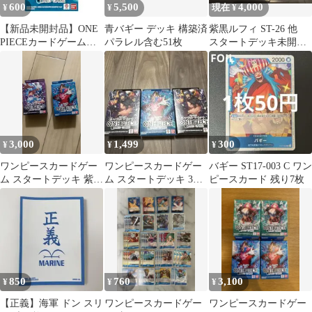
600
5,500
4,000
¥
¥
現在 ¥
【新品未開封品】ONE
青バギー デッキ 構築済
紫黒ルフィ ST-26 他
PIECEカードゲームス
パラレル含む51枚
スタートデッキ未開封
タートデッキ 青バギー
10BOXセット
ST-25
3,000
1,499
300
¥
¥
¥
ワンピースカードゲー
ワンピースカードゲー
バギー ST17-003 C ワン
ム スタートデッキ 紫ル
ム スタートデッキ 3個
ピースカード 残り7枚
フィ 青バギー 2種ボク
セット 黒ひげ バギ
ス
ー
850
760
3,100
¥
¥
¥
【正義】海軍 ドン スリ
ワンピースカードゲー
ワンピースカードゲー