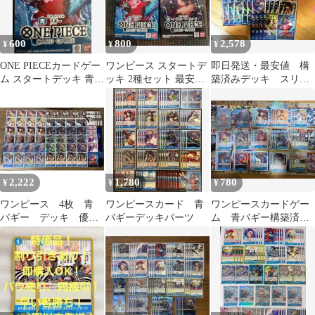
600
800
2,578
¥
¥
¥
ONE PIECEカードゲー
ワンピース スタートデ
即日発送・最安値 構
ム スタートデッキ 青
ッキ 2種セット 最安
築済みデッキ スリー
バギー ST-25
値！
ブ付き 青バギー
2,222
1,780
780
¥
¥
¥
ワンピース 4枚 青
ワンピースカード 青
ワンピースカードゲー
バギー デッキ 優
バギーデッキパーツ
ム 青バギー構築済み
勝 クロコダイル ミ
デッキ
ホーク SR