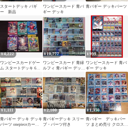
スタートデッキ バギ
ワンピースカード 青バ
青バギー デッキパーツ
ー 新品
ギー デッキ
4,222
10,777
999
¥
¥
¥
ワンピースカードゲー
ワンピースカード 青緑
ワンピースカード 青バ
ム スタートデッキ 6種
ルフィ 青バギー デッキ
ギー デッキ
セット
デッキパーツ セット
1,111
2,100
1,350
¥
¥
¥
青バギー デッキ デッキ
青バギーデッキ スリー
青バギー デッキパー
パーツ onepieceカード
ブ・パーツ付き
ツ まとめ売り クロスギ