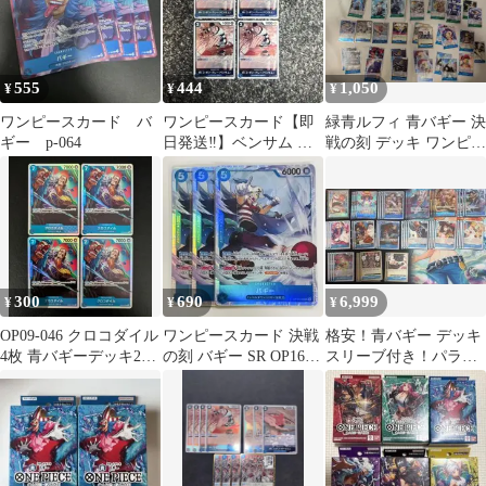
555
444
1,050
¥
¥
¥
ワンピースカード バ
ワンピースカード【即
緑青ルフィ 青バギー 決
ギー p-064
日発送‼️】ベンサム 青
戦の刻 デッキ ワンピー
デッキ強化パーツ R 4
スカード デッキパーツ
枚セット❗️
300
690
6,999
¥
¥
¥
OP09-046 クロコダイル
ワンピースカード 決戦
格安！青バギー デッキ
4枚 青バギーデッキ24
の刻 バギー SR OP16-
スリーブ付き！パラレ
時間以内発送
048 ３枚セット
ル有り まとめ売り
引退品