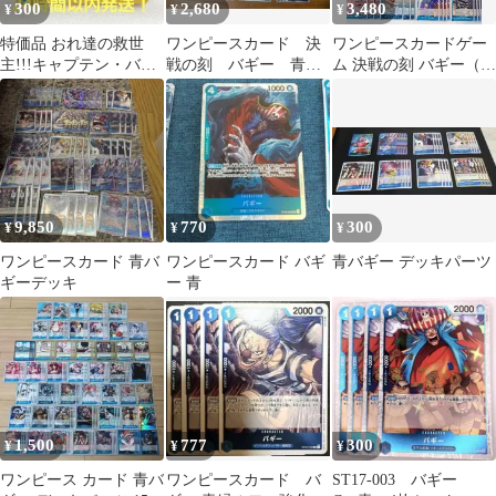
300
2,680
3,480
¥
¥
¥
特価品 おれ達の救世
ワンピースカード 決
ワンピースカードゲー
主!!!キャプテン・バギ
戦の刻 バギー 青デ
ム 決戦の刻 バギー（パ
ー!!!! C 1コス 青 2枚
ッキパーツ リーパ
ラレル）他 素材青 まと
ラ まとめ売り
め売り
9,850
770
300
¥
¥
¥
ワンピースカード 青バ
ワンピースカード バギ
青バギー デッキパーツ
ギーデッキ
ー 青
1,500
777
300
¥
¥
¥
ワンピース カード 青バ
ワンピースカード バ
ST17-003 バギー