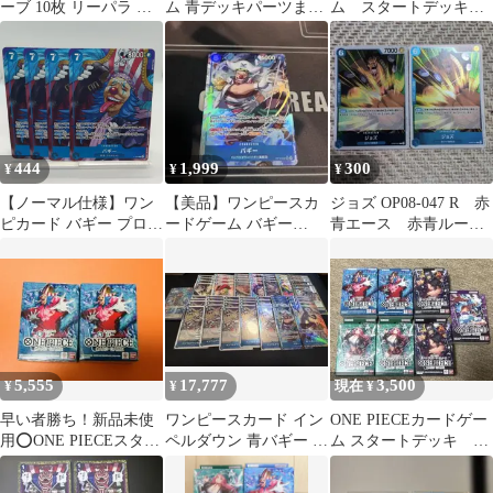
ーブ 10枚 リーパラ デ
ム 青デッキパーツまと
ム スタートデッキ
ッキ 決戦の刻 コミパラ
め売り SR含む
緑黄ジュエリーボニー
大将
×2 青バギー×2
444
1,999
300
¥
¥
¥
【ノーマル仕様】ワン
【美品】ワンピースカ
ジョズ OP08-047 R 赤
ピカード バギー プロモ
ードゲーム バギー
青エース 赤青ルーシ
新品 4枚 スタートデッ
OP16-048
ー 青ジンベエ 青バ
キ 青 / ONEPIECE
ギー
CARD Buggy ST25 P084
5,555
17,777
3,500
¥
¥
現在 ¥
早い者勝ち！新品未使
ワンピースカード イン
ONE PIECEカードゲー
用⭕️ONE PIECEスター
ペルダウン 青バギー デ
ム スタートデッキ
トデッキ 青バギー 2
ッキパーツ まとめ売り
青 緑 黒 紫黒 ま
個セット
とめ売り