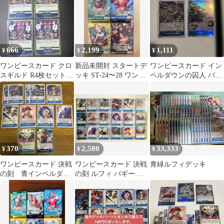
666
2,199
1,111
¥
¥
¥
ワンピースカード クロ
新品未開封 スタートデ
ワンピースカード イン
スギルド R4枚セット
ッキ ST-24〜28 ワンピ
ペルダウンの囚人 バギ
バギー OP09-057
ースカードゲーム
ー 2枚セット
370
2,580
33,333
¥
¥
¥
ワンピースカード 決戦
ワンピースカード 決戦
青緑ルフィデッキ
の刻 青インペルダウ
の刻 ルフィ バギー 青
ン/バギー海賊団デッキ
デッキパーツ
パーツ