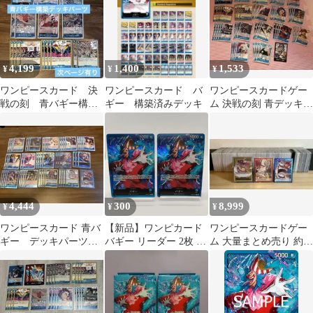
ボニー / 青 バギー / 各1
点 計2点セット
4,199
1,400
1,533
¥
¥
¥
ワンピースカード 決
ワンピースカード バ
ワンピースカードゲー
戦の刻 青バギー構築
ギー 構築済みデッキ
ム 決戦の刻 青デッキパ
デッキパーツ
ーツ op16
4,444
300
8,999
¥
¥
¥
ワンピースカード 青バ
【新品】ワンピカード
ワンピースカードゲー
ギー デッキパーツセ
バギー リーダー 2枚 ス
ム 大量まとめ売り 約
ット
タートデッキ 青 /
2000枚 デッキパーツ
ONEPIECE CARD OP09
Buggy ST25