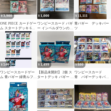
3,900
1,000
11,111
¥
¥
¥
ONE PIECE カードゲー
ワンピースカード バギ
青バギー デッキパー
ム スタートデッキ 6種
ー インペルダウンの囚
ツ
セット
人 2枚セット
540
1,499
880
¥
¥
¥
ワンピースカードゲー
【新品未開封】 2個 ス
ワンピースカード
ム 青バギー 緑青ルフィ
タートデッキ バギー 青
青 バギーデッキパー
デッキパーツ
ワンピカード ST25 /
ツ
ONEPIECE CARD