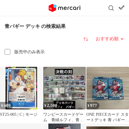
青バギー デッキ の検索結果
並び替え
販売中のみ表示
400
2,500
977
¥
¥
¥
ST25-005 | C | モージ
ワンピースカードゲー
ONE PIECEカード スタ
ム 青緑ルフィ、青バ
ートデッキ 青 バギー 2
ギーデッキパーツ 決
個セット