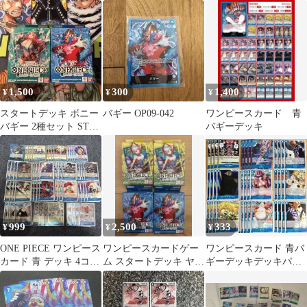
ゲーム
ルド 四皇 インペル
ダウン
1,500
300
1,400
¥
¥
¥
スタートデッキ ボニー
バギー OP09-042
ワンピースカード 青
バギー 2種セット ST24
バギーデッキ
ST25
999
2,500
333
¥
¥
¥
ONE PIECE ワンピース
ワンピースカードゲー
ワンピースカード 青バ
カード 青 デッキ 4コン
ム スタートデッキ ヤマ
ギーデッキデッキパー
セット
ト バギー 4個セット
ツ まとめ売り