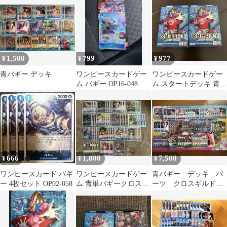
戦の刻
1,500
799
977
¥
¥
¥
青バギー デッキ
ワンピースカードゲー
ワンピースカードゲー
ム バギー OP16-048
ム スタートデッキ 青バ
ギー ST-25 2個セット
666
1,800
7,500
¥
¥
¥
ワンピースカード バギ
ワンピースカードゲー
青バギー デッキ パ
ー 4枚セット OP02-058
ム 青単バギークロスギ
ーツ クロスギルド
ルドデッキ
パラレル