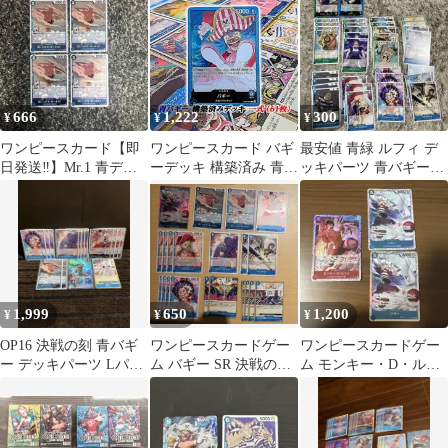
とめ売り
666
1,222
300
¥
¥
¥
ワンピースカード【即
ワンピースカード バギ
最安値 青緑 ルフィ デ
日発送‼️】Mr.1 青デッ
ーデッキ 構築済み 青
ッキパーツ 青バギーデ
キ強化パーツ R 4枚セ
61枚 ワンピースカード
ッキパーツ 決戦の刻
ット❗️
ゲーム
1,999
650
1,200
¥
¥
¥
OP16 決戦の刻 青バギ
ワンピースカードゲー
ワンピースカードゲー
ー デッキパーツ Lパラ
ム バギー SR 決戦の刻
ム モンキー・D・ルフ
バギー
青デッキパーツ まとめ
ィ バギー セット
売り