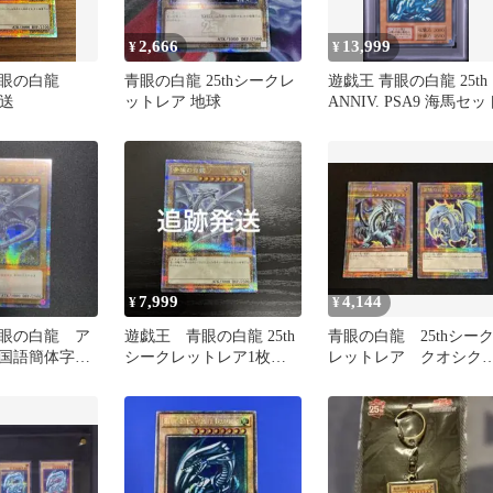
2,666
13,999
¥
¥
青眼の白龍
青眼の白龍 25thシークレ
遊戯王 青眼の白龍 25th
発送
ットレア 地球
ANNIV. PSA9 海馬セッ
7,999
4,144
¥
¥
眼の白龍 ア
遊戯王 青眼の白龍 25th
青眼の白龍 25thシー
中国語簡体字
シークレットレア1枚
レットレア クオシ
クレット
【QCDB版】
絵違い 原作版 ヒス
レ EX版