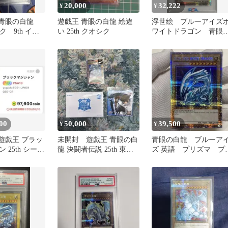
20,000
32,222
¥
¥
】青眼の白龍
遊戯王 青眼の白龍 絵違
浮世絵 ブルーアイズ
シク 9th イラ
い 25th クオシク
ワイトドラゴン 青眼
白龍 25th psa9
00
50,000
39,500
¥
¥
】遊戯王 ブラッ
未開封 遊戯王 青眼の白
青眼の白龍 ブルーア
 25th シーク
龍 決闘者伝説 25th 東京
ズ 英語 プリズマ プ
 東京ドーム
ドーム おまけ付き
シク 25th jp000