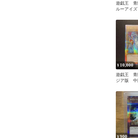
遊戯王 青
ルーアイズ
ラゴン 25t
10,000
¥
遊戯王 青
ジア版 
25thシー
900
¥