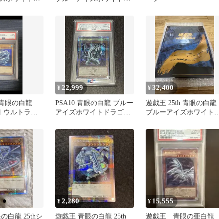
世絵風 限定カ
ラゴン 浮世絵風
22,999
32,400
¥
¥
】青眼の白龍
PSA10 青眼の白龍 ブルー
遊戯王 25th 青眼の白龍
001 ウルトラレ
アイズホワイトドラゴン
ブルーアイズホワイト
25th クオシク
ラゴン 浮世絵風 限定カ
ード
2,280
15,555
¥
¥
の白龍 25thシ
遊戯王 青眼の白龍 25th
遊戯王 青眼の亜白