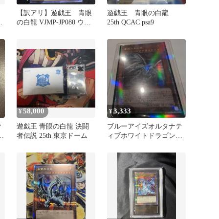
【訳アリ】遊戯王 青眼
遊戯王 青眼の白龍
リ
の白龍 VJMP-JP080 ウル
25th QCAC psa9
トラレア
58,000
3,333
¥
¥
ク
遊戯王 青眼の白龍 決闘
ブルーアイズオルタナテ
h
者伝説 25th 東京ドーム
ィブホワイトドラゴン
25th