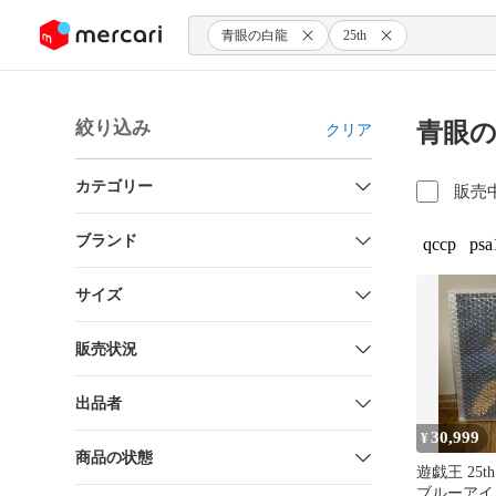
ンツにスキップ
青眼の白龍
25th
絞り込み
青眼の
クリア
カテゴリー
販売
ブランド
qccp
psa
サイズ
販売状況
出品者
30,999
¥
商品の状態
遊戯王 25
ブルーアイ