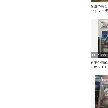
伝説の白石 
ットレア 
105,000
¥
青眼の白龍
ズホワイト
京ドーム 25t