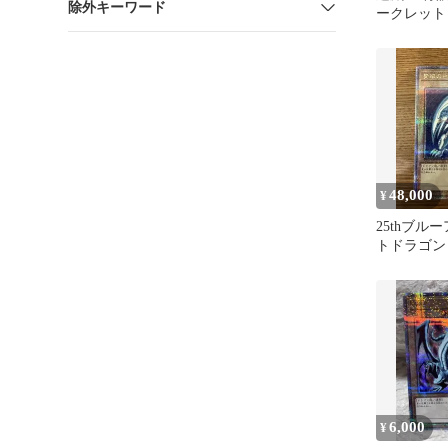
除外キーワード
ークレット
48,000
¥
25thブル
トドラゴン
6,000
¥