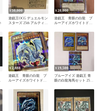
50,000
20,000
¥
¥
遊戯王OCG デュエルモン
遊戯王 青眼の白龍 ブ
ト
スターズ 25th アルティメ
ルーアイズホワイトドラ
ット海馬セット
ゴン 25th 絵違い
2,888
19,500
¥
¥
ク
遊戯王 青眼の白龍 ブ
ブルーアイズ 遊戯王 青
ク
ルーアイズホワイトドラ
眼の白龍海馬セット 25th
コ
ゴン 絵違い 25thシー
最強スタンプ まとめ売り
クレット