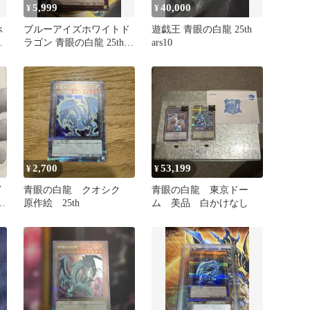
5,999
40,000
¥
¥
ホ
ブルーアイズホワイトド
遊戯王 青眼の白龍 25th
の
ラゴン 青眼の白龍 25th
ars10
クオシク プリズマ 絵違
い
2,700
53,199
¥
¥
イ
青眼の白龍 クオシク
青眼の白龍 東京ドー
リ
原作絵 25th
ム 美品 白かけなし