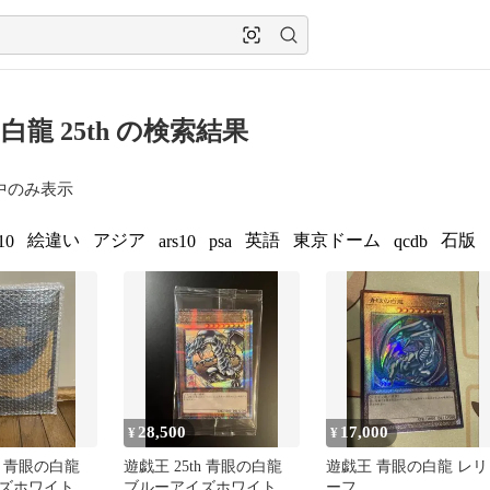
白龍 25th の検索結果
中のみ表示
絵違い
アジア
英語
東京ドーム
石版
10
ars10
psa
qcdb
28,500
17,000
¥
¥
th 青眼の白龍
遊戯王 25th 青眼の白龍
遊戯王 青眼の白龍 レリ
ズホワイトド
ブルーアイズホワイトド
ーフ