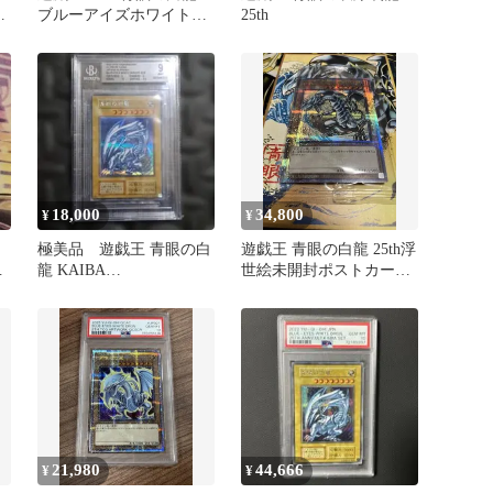
レ
ブルーアイズホワイトド
25th
ラゴン 浮世絵風 限定カ
ード
18,000
34,800
¥
¥
極美品 遊戯王 青眼の白
遊戯王 青眼の白龍 25th浮
ー
龍 KAIBA
世絵未開封ポストカード
ANNIVERSARY 25th 美品
付き
21,980
44,666
¥
¥