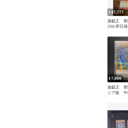
47,777
¥
遊戯王 
25th 即日
7,000
¥
遊戯王 青
ジア版 
25thシー