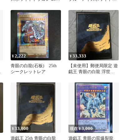
クオシク 【2142】
ラゴン 浮世絵風 限定カ
ード
2,222
33,333
¥
¥
青眼の白龍(石板) 25th
【未使用】郵便局限定 遊
ド
シークレットレア
戯王 青眼の白龍 浮世絵
風 25周年記念 ブルーア
イズ
33,000
3,000
¥
現在 ¥
龍
遊戯王 25th 青眼の白龍
遊戯王 青眼の双爆裂龍