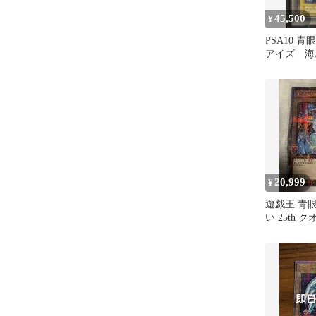
45,500
¥
PSA10 
アイズ 海
安値
20,999
¥
遊戯王 青
い 25th 
アイズホワ