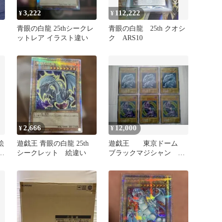
3,222
112,222
¥
¥
青眼の白龍 25thシークレ
青眼の白龍 25th クオシ
ットレア イラスト違い
ク ARS10
2,666
12,000
¥
¥
絵
遊戯王 青眼の白龍 25th
遊戯王 東京ドーム
 未
シークレット 絵違い
ブラックマジシャン 青
眼の白龍 初期 スーベ
ニア