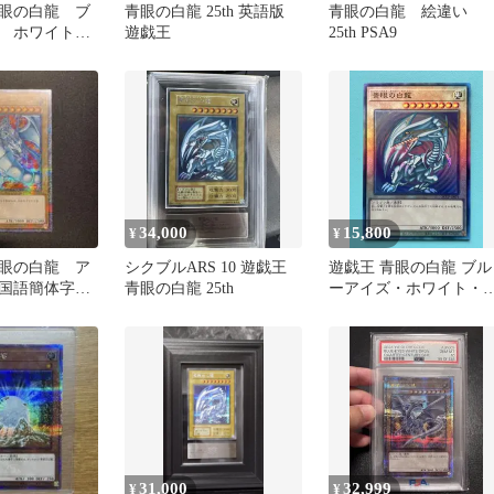
眼の白龍 ブ
青眼の白龍 25th 英語版
青眼の白龍 絵違い
 ホワイトド
遊戯王
25th PSA9
h
34,000
15,800
¥
¥
眼の白龍 ア
シクブルARS 10 遊戯王
遊戯王 青眼の白龍 ブル
中国語簡体字
青眼の白龍 25th
ーアイズ・ホワイト・
クレット
ラゴン レリーフ qcc
日版
31,000
32,999
¥
¥