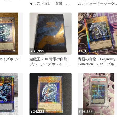
イラスト違い 背景 地
25th クォーターシーク
球
ットレア PSA10
31,999
6,100
¥
¥
ーアイズホワイ
遊戯王 25th 青眼の白龍
青眼の白龍 Legendary
ブルーアイズホワイトド
Collection 25th ブル
ラゴン 浮世絵風 郵便局
アイズ
24,222
16,333
¥
¥