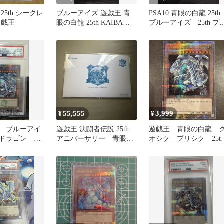
25th シークレ
ブルーアイズ 遊戯王 青
PSA10 青眼の白龍 25th
遊戯王
眼の白龍 25th KAIBA
ブルーアイズ 25th プ
SET ARS10
ズマ プリシク
55,555
3,999
¥
¥
 ブルーアイ
遊戯王 決闘者伝説 25th
遊戯王 青眼の白龍 
ドラゴン 東
アニバーサリー 青眼の
オシク プリシク 25t
h PSA10
白龍
地球背景