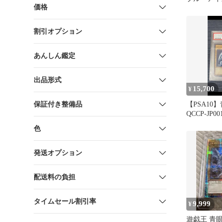
価格
ラゴン 浮
ード
割引オプション
あんしん鑑定
出品形式
15,700
¥
保証付き整備品
【PSA10
QCCP-JP
ア 25th
色
発送オプション
配送料の負担
タイムセール割引率
9,999
¥
遊戯王 青眼