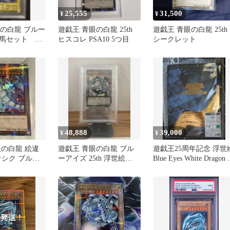
25,555
31,500
¥
¥
青眼の白龍 ブルー
遊戯王 青眼の白龍 25th
遊戯王 青眼の白龍 25th
馬セット 最
ヒスコレ PSA10 5つ目
シークレット
48,888
39,000
¥
¥
眼の白龍 絵違
遊戯王 青眼の白龍 ブル
遊戯王25周年記念 浮世
クオシク ブルー
ーアイズ 25th 浮世絵
Blue Eyes White Dragon
イトドラゴン
ARS10 鑑定書付き
開封