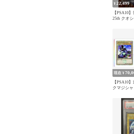
22,499
¥
【PSA10
25th クオ
スト
70,0
現在 ¥
【PSA10
クマジシャン
レットレア