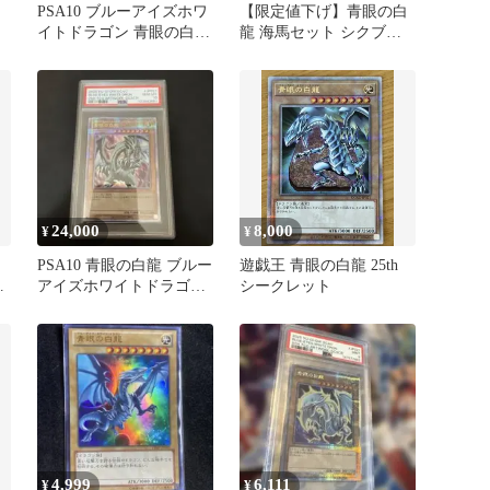
PSA10 ブルーアイズホワ
【限定値下げ】青眼の白
イトドラゴン 青眼の白龍
龍 海馬セット シクブル
25th 原作絵 ヒスコレ
PSA10
24,000
8,000
¥
¥
PSA10 青眼の白龍 ブルー
遊戯王 青眼の白龍 25th
ド
アイズホワイトドラゴン
シークレット
p
クオシク 25th
4,999
6,111
¥
¥