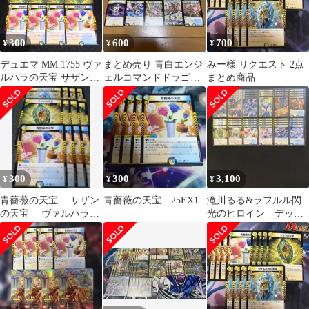
300
600
700
¥
¥
¥
デュエマ MM.1755 ヴァ
まとめ売り 青白エンジ
みー様 リクエスト 2点
ルハラの天宝 サザンの
ェルコマンドドラゴン
まとめ商品
天宝 青薔薇の天宝
デッキパーツ 10種 40枚
セット⑦
300
300
3,100
¥
¥
¥
青薔薇の天宝 サザン
青薔薇の天宝 25EX1
滝川るる&ラフルル閃
の天宝 ヴァルハラの
光のヒロイン デッキ
天宝 各4枚
パーツまとめ売り 計
48枚