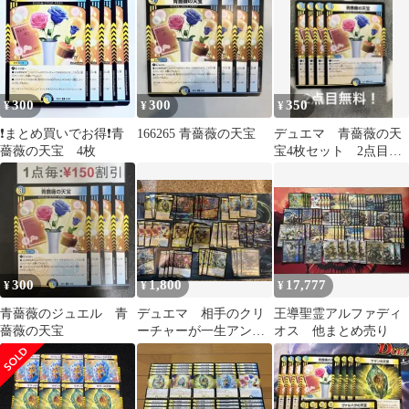
300
300
350
¥
¥
¥
❗️まとめ買いでお得❗️青
166265 青薔薇の天宝
デュエマ 青薔薇の天
薔薇の天宝 4枚
宝4枚セット 2点目無
料 415
300
1,800
17,777
¥
¥
¥
青薔薇のジュエル 青
デュエマ 相手のクリ
王導聖霊アルファディ
薔薇の天宝
ーチャーが一生アンタ
オス 他まとめ売り
ップしない！？スタグ
ネイトデッキ！！