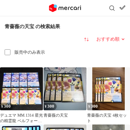
青薔薇の天宝 の検索結果
並び替え
販売中のみ表示
300
300
300
¥
¥
¥
デュエマ MM.1314 星光
青薔薇の天宝
青薔薇の天宝 4枚セッ
の精霊龍 ベルフォール
ト
青薔薇の天宝