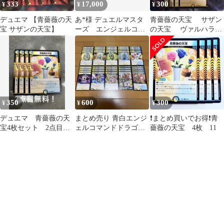
333
17,000
300
¥
¥
¥
デュエマ 【青薔薇の天
あ*様 デュエルマスタ
青薔薇の天宝 サザン
宝 サザンの天宝】
ーズ エンジェルコマ
の天宝 ヴァルハラの
ンド デッキ 引退
天宝 各4枚
350
600
300
¥
¥
¥
デュエマ 青薔薇の天
まとめ売り 青白エンジ
❗️まとめ買いでお得❗️青
宝4枚セット 2点目無
ェルコマンドドラゴン
薔薇の天宝 4枚 11
料 321
デッキパーツ 10種 40枚
セット③