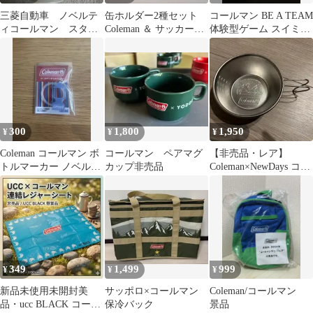
三菱自動車 ノベルテ
缶ホルダー2種セット
コールマン BE A TEAM
ィコールマン スタッ
Coleman ＆ サッカー日
体験型ゲーム スイミー
キングカップセット
本代表 非売品
レジャーシート 非売品
300
1,800
1,950
¥
¥
¥
Coleman コールマン ボ
コールマン ペアマグ
【非売品・レア】
トルマーカー ノベルテ
カップ非売品
Coleman×NewDays コラ
ィ
ボシェラカップ
349
1,499
999
¥
¥
¥
新品未使用未開封美
サッポロ×コールマン
Coleman/コールマン
品・ucc BLACK コール
保冷バック
景品