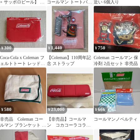
× サッポロビール】 非
コールマン トートバッ
近い 6個入り
売品 ショルダークーラ
グ 非売品 ノベルティ
ーバッグ
300
1,440
750
¥
¥
¥
Coca-Cola x Coleman フ
【Coleman】110周年記
Coleman コールマン 保
ェルトトート レッド
念 ストラップ
冷剤 2点セット 非売品
非売品 未使用
580
23,000
666
¥
¥
¥
非売品 Coleman コー
【非売品】コールマ
コールマンノベルティ
ルマン ブランケット ベ
ン コカコーラコラ
ージュ
ボ ピクニックベンチ
セット