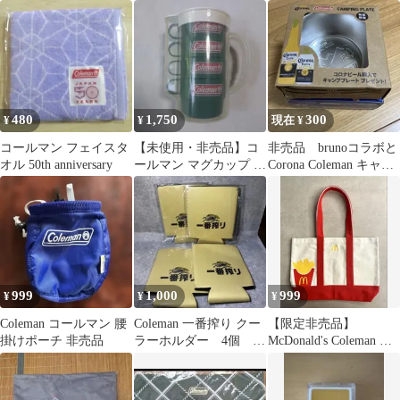
マン 連結レジャーシー
ト 非売品
480
1,750
300
¥
¥
現在 ¥
コールマン フェイスタ
【未使用・非売品】コ
非売品 brunoコラボと
オル 50th anniversary
ールマン マグカップ 4
Corona Coleman キャン
個セット（ケース全体
ププレート
に黄ばみあり）
999
1,000
999
¥
¥
¥
Coleman コールマン 腰
Coleman 一番搾り クー
【限定非売品】
掛けポーチ 非売品
ラーホルダー 4個 即
McDonald's Coleman コ
購入⭕️
ラボ トートバッグ