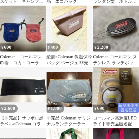
スケット キャンプバ
品 エコバッグ
ランタン型 ボトルマ
ッグ ランドリーバッ
ーカー 2個 アクリ
グ 非売品
ル シリコーン 鉄
600
480
2,200
¥
¥
¥
Coleman コールマン
綾鷹×Coleman 保温保冷
Coleman コールマン ス
巾着 コカ・コーラ
バッグ ベージュ 非売品
テンレス ランチボック
ノベルティ
ス
2,600
1,000
690
¥
¥
¥
【非売品】サッポロ黒
非売品 Coleman オリジ
コールマン高輝度LED
ラベル×Coleman コラボ
ナルランチクーラーバ
ライト非売品匿名配送
保冷バッグ＆手ぬぐい
ッグ 大きめ保冷バッグ
新品未使用アウトドア
セット
防災キャンプ