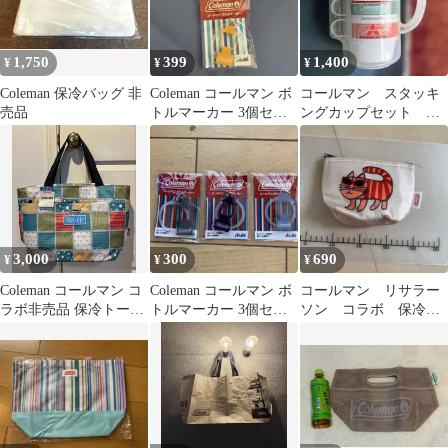
1,750
399
1,400
¥
¥
¥
Coleman 保冷バッグ 非
Coleman コールマン ボ
コールマン スタッキ
売品
トルマーカー 3個セッ
ングカップセット 非
ト
売品
3,000
300
690
¥
¥
¥
Coleman コールマン コ
Coleman コールマン ボ
コールマン リサラー
ラボ非売品 保冷トート
トルマーカー 3個セッ
ソン コラボ 保冷ポ
バッグ
ト 非売品
ーチ ベイビーマイキ
ー リンネル