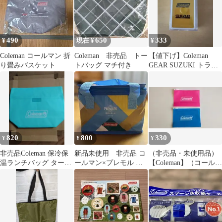
490
650
333
¥
現在 ¥
¥
Coleman コールマン 折
Coleman 非売品 トー
【値下げ】Coleman
り畳みバスケット
トバッグ マチ付き
GEAR SUZUKI トラン
プ 非売品 ノベルティ
820
800
330
¥
¥
¥
非売品Coleman 保冷保
新品未使用 非売品 コ
（非売品・未使用品）
温ランチバッグ ターコ
ールマン×プレモル オ
【Coleman】（コールマ
イズ 未使用品
リジナルクーラーバッ
ン）ジッパーバッグ２
グ 保冷バッグ
点セット