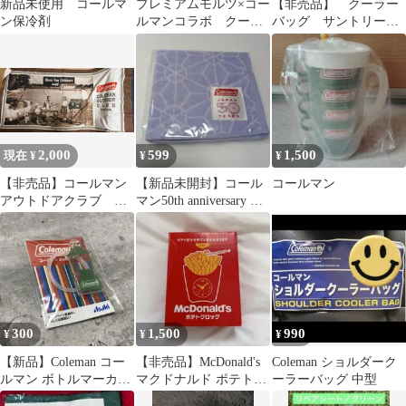
新品未使用 コールマ
プレミアムモルツ×コー
【非売品】 クーラー
ン保冷剤
ルマンコラボ クーラ
バッグ サントリー✖️
ートートバッグ
コールマン 青色 保
冷バッグ
2,000
599
1,500
現在 ¥
¥
¥
【非売品】コールマン
【新品未開封】コール
コールマン
アウトドアクラブ オ
マン50th anniversary フ
リジナルバスタオル
ェイスタオル 非売品
300
1,500
990
¥
¥
¥
【新品】Coleman コー
【非売品】McDonald's
Coleman ショルダーク
ルマン ボトルマーカー
マクドナルド ポテトク
ーラーバッグ 中型
グリーン アサヒ 非売品
ロック 福袋