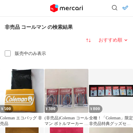
非売品 コールマン の検索結果
並び替え
販売中のみ表示
500
300
800
¥
¥
¥
Coleman エコバッグ 非
(非売品)Coleman コール
全種！「Coleman」限定
売品
マン ボトルマーカー 3
非売品特典グッズセッ
種セット
ト！新品未開封！