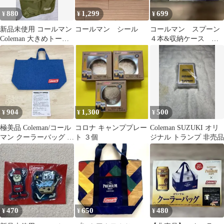
880
1,299
699
¥
¥
¥
新品未使用 コールマン
コールマン シール
コールマン スプーン
Coleman 大きめトート
４本&収納ケース 非
バッグ エコバッグ 非売
売品 景品 未使用
品
904
1,300
500
¥
¥
¥
極美品 Coleman/コール
コロナ キャンププレー
Coleman SUZUKI オリ
マン クーラーバッグ ブ
ト ３個
ジナル トランプ 非売品
ルー/青 アルミ蒸着シー
ト トートバッグ型 保冷
バッグ 非売品
[ON00053]
470
650
480
¥
¥
¥