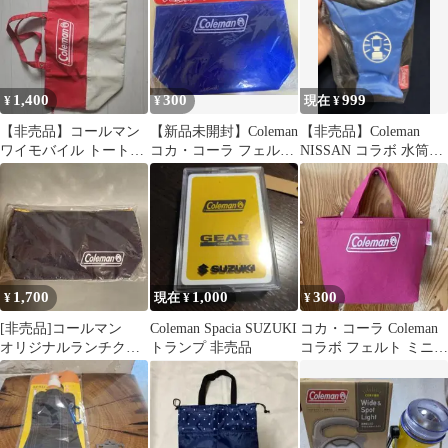
1,400
300
999
¥
¥
現在 ¥
​【非売品】コールマン
【新品未開封】Coleman
【非売品】Coleman
ワイモバイル トートバ
コカ・コーラ フェルト
NISSAN コラボ 水筒カ
ッグ
トートバッグ
バー ケース
1,700
1,000
300
¥
現在 ¥
¥
[非売品]コールマン
Coleman Spacia SUZUKI
コカ・コーラ Coleman
オリジナルランチクー
トランプ 非売品
コラボ フェルト ミニト
ラーバッグ
ートバッグ ピンク