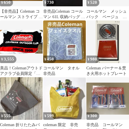
650
730
520
¥
¥
¥
【非売品】Coleman コ
非売品Coleman コール
コールマン メッシュ
ールマン ストライプ ト
マン 61L 収納バッグ キ
バック ベージュ
ートバッグ
ャンプ アウトドア限定
Coleman ハンドバック
3,555
450
980
¥
¥
¥
美品！Colemanアウトド
コールマン タオル
Coleman バーナー＆焚
アクラブ会員限定「非
非売品
き火用ホットプレート
売品大判バスタオル」
※未使用品
555
599
300
¥
¥
¥
Coleman 折りたたみバ
coleman 限定 非売
非売品 コールマン