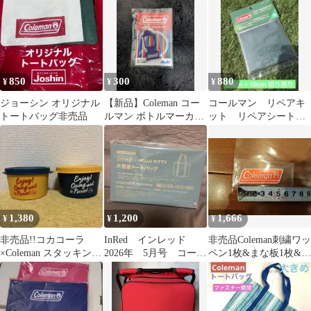
850
300
880
¥
¥
¥
ジョーシン オリジナル
【新品】Coleman コー
コールマン リペアキ
トートバッグ非売品
ルマン ボトルマーカー
ット リペアシート
非売品
【グリーン
10cm×10cm】【切り売
り】
1,380
1,200
1,666
¥
¥
¥
非売品!!コカコーラ
InRed インレッド
非売品Coleman刺繍ワッ
×Coleman スタッキング
2026年 5月号 コール
ペン1枚&まな板1枚&ユ
デリカップ 380ml2個
マン 撥水バッグ
ニフレームペグ2本セッ
ト販売