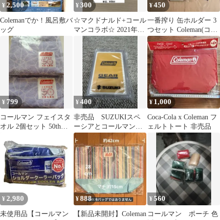
2,500
300
450
¥
¥
¥
Colemanでか！風呂敷バ
☆マクドナルド+コール
一番搾り 缶ホルダー 3
ッグ
マンコラボ☆ 2021年福
つセット Coleman(コー
袋 ポーチ 新品、未
ルマン)
開封
799
400
1,000
¥
¥
¥
コールマン フェイスタ
非売品 SUZUKIスペ
Coca-Cola x Coleman フ
オル 2個セット 50th
ーシアとコールマンの
ェルトトート 非売品
anniversary
トランプ
2,980
888
560
¥
¥
¥
未使用品【コールマン
【新品未開封】Coleman
コールマン ポーチ 色