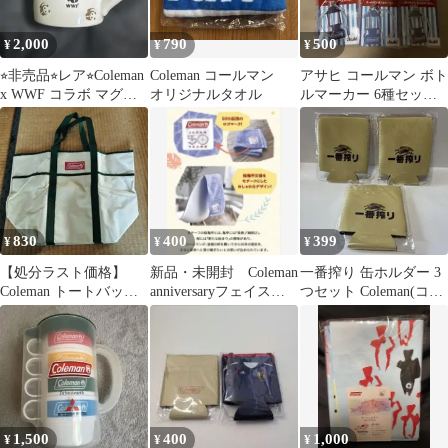
2,000
790
500
¥
¥
¥
⭐︎非売品⭐︎レア⭐︎Coleman
Coleman コールマン
アサヒ コールマン ボト
x WWF コラボ マグカ
オリジナルタオル
ルマーカー 6種セット
ップ パンダ柄
非売品
830
400
399
¥
¥
¥
【処分ラスト価格】
新品・未開封 Coleman
一番搾り 缶ホルダー 3
Coleman トートバッグ
anniversaryフェイスタ
つセット Coleman(コー
ベージュ キャンバス
オル／非売品
ルマン) 新品
1,500
400
1,000
¥
¥
¥