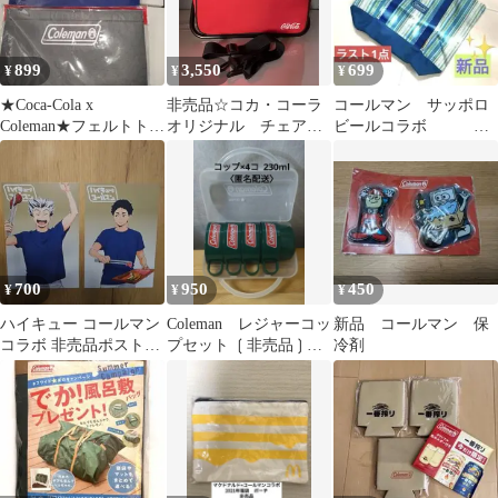
899
3,550
699
¥
¥
¥
★Coca-Cola x
非売品☆コカ・コーラ
コールマン サッポロ
Coleman★フェルトトー
オリジナル チェアー
ビールコラボ ト
トバック★ 3点セット
付きピクニックセット
ートバッグ Coleman
★②
バック
700
950
450
¥
¥
¥
ハイキュー コールマン
Coleman レジャーコッ
新品 コールマン 保
コラボ 非売品ポストカ
プセット ❲非売品❳
冷剤
ード 木兎光太郎 赤葦京
匿名配送
治セット