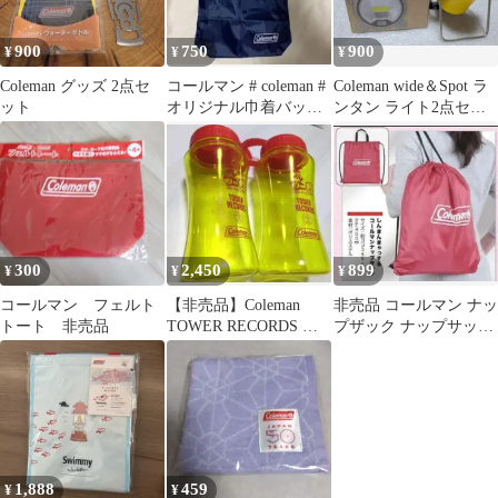
900
750
900
¥
¥
¥
Coleman グッズ 2点セ
コールマン # coleman #
Coleman wide＆Spot ラ
ット
オリジナル巾着バッ
ンタン ライト2点セッ
ク 新品 未使用品
ト
300
2,450
899
¥
¥
¥
コールマン フェルト
【非売品】Coleman
非売品 コールマン ナッ
トート 非売品
TOWER RECORDS 荒
プザック ナップサック
吐 水筒 2個
赤
1,888
459
¥
¥