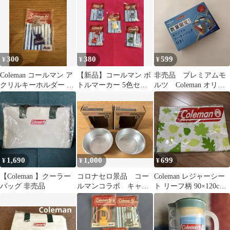
300
380
599
¥
¥
¥
Coleman コールマン ア
【新品】コールマン ボ
非売品 プレミアムモ
クリルキーホルダー 非
トルマーカー 5色セッ
ルツ Coleman オリジ
売品
ト アサヒ 景品 ノベル
ナルクーラーバック
ティ 非売品
1,690
1,000
699
¥
¥
¥
【Coleman 】クーラー
コロナセロ景品 コー
Coleman レジャーシー
バッグ 非売品
ルマンコラボ キャン
ト リーフ柄 90×120cm
ププレート2個セット
2、3人用 非売品
非売品 新品