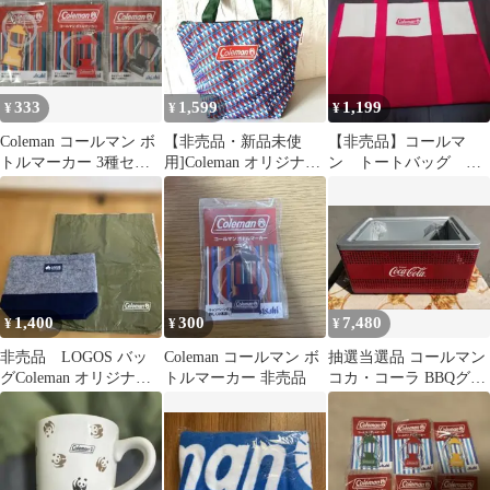
333
1,599
1,199
¥
¥
¥
Coleman コールマン ボ
【非売品・新品未使
【非売品】コールマ
トルマーカー 3種セッ
用]Coleman オリジナル
ン トートバッグ
ト
クーラーバッグ 保温冷
赤 ベージュ Coleman
バッグ
1,400
300
7,480
¥
¥
¥
非売品 LOGOS バッ
Coleman コールマン ボ
抽選当選品 コールマン
グColeman オリジナル
トルマーカー 非売品
コカ・コーラ BBQグリ
ビッグトート2点セット
ル 非売品（激レア）