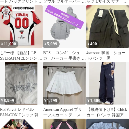
ート バックプリント T
ソウル プルオーバー ヘ
ャツ Lサイズ サナ
シャツ クリーム M
チャン 韓国
SANA
11,000
5,999
400
¥
¥
¥
し*ー様 【新品】LE
BTS ユンギ シュ
4seasons 韓国 ショー
SSERAFIM ユンジン ル
ガ パーカー 手書き ロ
トパンツ 黒
セラ Tシャツ Lサイズ
ゴ LOGO SUGA L
8,999
1,799
1,600
¥
¥
¥
RedVelvet レドベル
American Apparel プリ
【最終値下げ!!】Chick
FAN-CON Tシャツ 韓国
ーツスカート テニスス
カーゴパンツ 韓国アパ
限定 2026
カート S 韓国風
レル