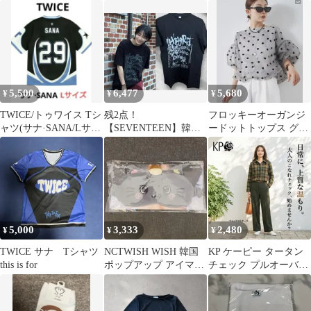
イズ ブラック 半
Mサイズ BTS
サイズ
袖 韓国系 ストリー
ト
5,500
6,477
5,680
¥
¥
¥
TWICE/トゥワイス Tシ
残2点！
フロッキーオーガンジ
ャツ(サナ·SANA/Lサイ
【SEVENTEEN】韓国
ードットトップス グレ
ズ）
セブチ ウォヌ ジョンハ
ー 韓国ファッション
ン Tシャツ 黒
aeae
5,000
3,333
2,480
¥
¥
¥
TWICE サナ Tシャツ
NCTWISH WISH 韓国
KP ケーピー タータン
this is for
ポップアップ アイマス
チェック プルオーバー
ク リク
長袖シャツ 綿100 韓国
製