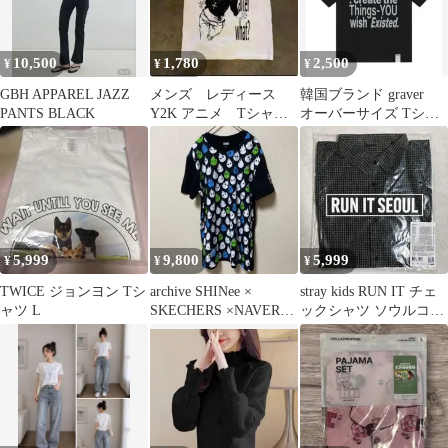
10,500
1,780
2,500
¥
¥
¥
GBH APPAREL JAZZ
メンズ レディース
韓国ブランド graver
PANTS BLACK
Y2K アニメ Tシャツ
オーバーサイズ Tシャ
プリント opium グラ
ツ
ンジ
5,999
9,800
5,999
¥
¥
¥
TWICE ジョンヨン Tシ
archive SHINee ×
stray kids RUN IT チェ
ャツ L
SKECHERS ×NAVERコ
ックシャツ ソウルコン
ラボTシャツ黒
グッズ 韓国