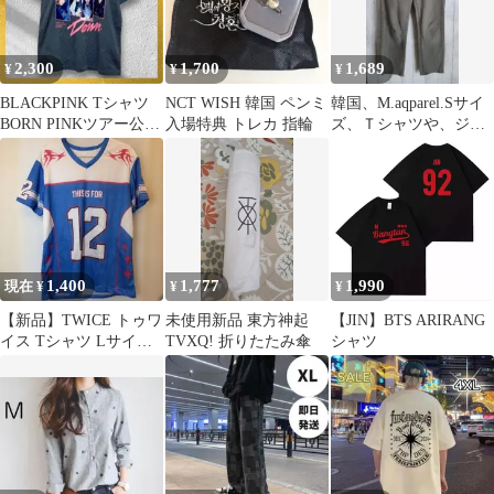
2,300
1,700
1,689
¥
¥
¥
BLACKPINK Tシャツ
NCT WISH 韓国 ペンミ
韓国、M.aqparel.Sサイ
BORN PINKツアー公式
入場特典 トレカ 指輪
ズ、Ｔシャツや、ジャ
韓国アイドル日本限定
ケットなどにも、合わ
せやすい
1,400
1,777
1,990
現在 ¥
¥
¥
【新品】TWICE トゥワ
未使用新品 東方神起
【JIN】BTS ARIRANG
イス Tシャツ Lサイズ
TVXQ! 折りたたみ傘
シャツ
サナ SANA