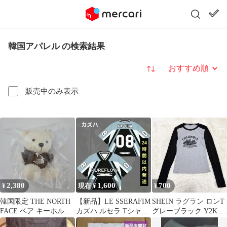
韓国アパレル の検索結果
並び替え
販売中のみ表示
2,380
1,600
700
¥
現在 ¥
¥
韓国限定 THE NORTH
【新品】LE SSERAFIM
SHEIN ラグラン ロンT
FACE ベア キーホルダ
カズハ ルセラ Tシャツ
グレーブラック Y2K 韓
ー くま ブラウン 茶色
Lサイズ KAZUHA
国 ロゴ リブ