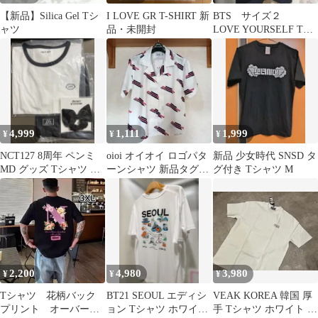
【新品】Silica Gel Tシ
I LOVE GR T-SHIRT 新
BTS サイズ２
ャツ
品・未開封
LOVE YOURSELF Tシ
ャツ WORLD TOUR
4,999
1,111
1,999
¥
¥
¥
NCT127 8周年 ペンミ
oioi オイオイ ロゴパタ
新品 少女時代 SNSD タ
MD グッズ Tシャツ ジ
ーンシャツ 新品タグ付
グ付き Tシャツ М
ェヒョン JAEHYUN
き 韓国アパレル
2,200
4,980
3,980
¥
¥
¥
Tシャツ 花柄バック
BT21 SEOUL エディシ
VEAK KOREA 韓国 厚
プリント オーバーサ
ョン Tシャツ ホワイト
手 Tシャツ ホワイト L