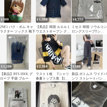
300
1,980
6,555
¥
¥
¥
2NE1 パク・ボム キャ
【美品】韓国 ルエルミ
ミセス 韓国 ソウルコン
ラクター ソックス 靴下
ウエストオープン クロ
ロングスリーブTシャ
ップド トップス 黒 F
ツホワイト XLサイズ
1,280
2,980
580
¥
¥
¥
【新品】BTS IDOL グ
ラスト１枚 Tシャツ
新品 ボトムス ワイドパ
ローブ 手袋 ブルー
春夏トップス黒 【L】
ンツ ストレートパンツ
新品半袖♪韓国♪２日以
スラックス 夏服 グレイ
内発送♪
韓国