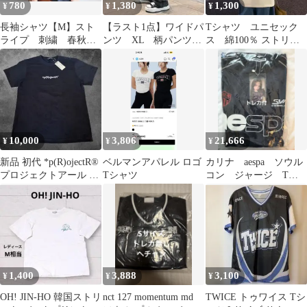
780
1,380
1,300
¥
¥
¥
長袖シャツ【M】スト
【ラスト1点】ワイドパ
Tシャツ ユニセック
ライプ 刺繍 春秋
ンツ XL 柄パンツ
ス 綿100％ ストリー
ブラウス 韓国ファッ
韓国 原宿 ブラック
ト系 バックプリン
ション
ト 韓国 Y2K
10,000
3,806
21,666
¥
¥
¥
新品 初代 *p(R)ojectR®
ベルマンアパレル ロゴ
カリナ aespa ソウル
プロジェクトアール ロ
Tシャツ
コン ジャージ Tシ
ゴT 黒 S
ャツ ユニホーム ト
レカ付き
1,400
3,888
3,100
¥
¥
¥
OH! JIN-HO 韓国ストリ
nct 127 momentum md
TWICE トゥワイス Tシ