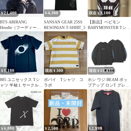
21,400
4,300
3,100
¥
¥
現在 ¥
BTS ARIRANG
SANSAN GEAR 25SS
【新品】ベビモン
Hoodie（フーディー）
RESONIAN T-SHIRT_5
BABYMONSTER Tシャ
Black Lサイズ 新品公式
ツ Lサイズ ASA アサ
1,180
300
13,433
¥
現在 ¥
現在 ¥
885 ユニセックス Tシ
ポパイ Tシャツ コ
ホシ ウジ BEAM ポッ
ャツ 半袖 L サークル
ラボ
プアップ ロンT グレー
グラフィック モード ア
セブンティーン
ート
6,000
2,500
2,999
¥
¥
¥