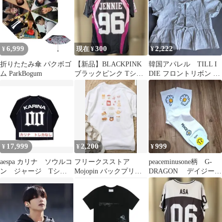
6,999
300
2,222
¥
現在 ¥
¥
折りたたみ傘 パクボゴ
【新品】BLACKPINK
韓国アパレル TILL I
ム ParkBogum
ブラックピンク Tシャ
DIE フロントリボン ブ
ツ Mサイズ ジェニ
ラウス ストライプ S
17,999
2,200
999
¥
¥
¥
aespa カリナ ソウルコ
フリークスストア
peaceminusone柄 G-
ン ジャージ Tシャ
Mojopin バックプリン
DRAGON デイジー
ツ トレカなし 韓
トTシャツ 半袖 ホ
くつ下 ソックス
国 本国 限定
ワイト