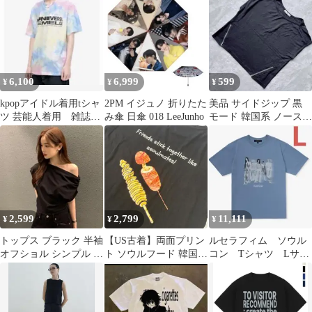
流川楓)！！
COMPLæXITY Tシャ
カなし
ツ
6,100
6,999
599
¥
¥
¥
kpopアイドル着用tシャ
2PM イジュノ 折りたた
美品 サイドジップ 黒
ツ 芸能人着用 雑誌掲
み傘 日傘 018 LeeJunho
モード 韓国系 ノースリ
載 韓国ブランドi-dle着
ーブ 綿 タンクトップ
用
2,599
2,799
11,111
¥
¥
¥
トップス ブラック 半袖
【US古着】両面プリン
ルセラフィム ソウル
オフショル シンプル 無
ト ソウルフード 韓国 T
コン Tシャツ Lサイ
地 カジュアル おしゃれ
シャツ 黒 L ネクストレ
ズ Photo S/S T-Shirt
韓国
ベル