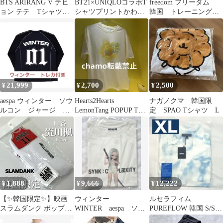
BTS ARIRANG V テヒ
BT21×UNIQLOコラボT
freedom フリーダム
ンズ
ョン テテ Tシャツ
シャツプリントかわい
韓国 トレーニング
M 新品
いBTS人気韓国カジュ
キャップ 黒 ブラッ
アル古着
ク
21,999
2,700
2,500
¥
¥
¥
aespa ウィンター ソウ
Hearts2Hearts
ナガノクマ 韓国限
ルコン ジャージ T
LemonTang POPUP Tシ
定 SPAO Tシャツ L
シャツ トレカなし
ャツB
韓国 限定
1,888
9,666
12,222
¥
¥
¥
【✨韓国限定✨】映画
ウィンター
ルセラフィム
スラムダンク ポップア
WINTER aespa ソウ
PUREFLOW 韓国 S/S
ップストア 靴下(11:
ルコン
SHIRT XLサイズ トレ