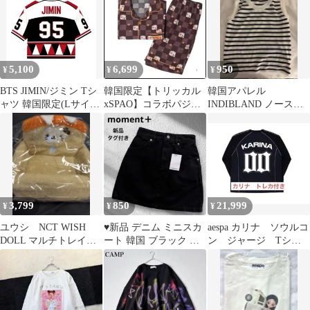
5,100
6,699
950
¥
¥
¥
BTS JIMIN/ジミン Tシ
韓国限定【トリッカル
韓国アパレル
ャツ 韓国限定(Lサイ
xSPAO】コラボパジャ
INDIBLAND ノースリ
ズ)
マLサイズ 男女兼用
ボーダー
3,799
850
21,999
¥
¥
¥
ユウシ NCT WISH
♥新品 デニム ミニスカ
aespa カリナ ソウルコ
DOLL マルチトレイ
ート 韓国 ブラック 黒
ン ジャージ Tシャ
韓国 ポップアップ
y2k 00s ストリート S
ツ トレカ付き 韓
国 限定 本国