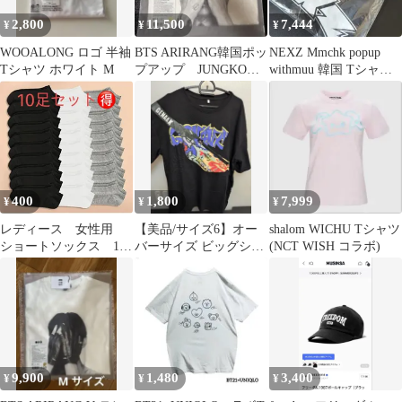
2,800
11,500
7,444
¥
¥
¥
WOOALONG ロゴ 半袖
BTS ARIRANG韓国ポッ
NEXZ Mmchk popup
Tシャツ ホワイト M
プアップ JUNGKOOK
withmuu 韓国 Tシャツ
XLサイズ
トレカなし
400
1,800
7,999
¥
¥
¥
レディース 女性用
【美品/サイズ6】オー
shalom WICHU Tシャツ
ショートソックス 10
バーサイズ ビッグシル
(NCT WISH コラボ)
足セット 靴下 防
エット Tシャツ 黒
臭 男女兼用 ソック
ス セット売り まとめ
売り 韓国 くつした く
るぶしソックス 防寒 無
地 暖かい 厚手 冷え取
り 冷えとり スポーツ
9,900
1,480
3,400
¥
¥
¥
運動 抗菌 防臭 レッグ
ウェア ユニセックス メ