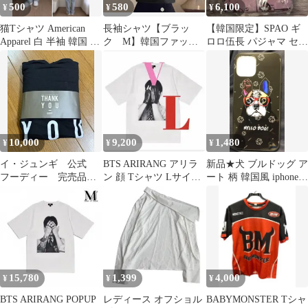
500
580
6,100
¥
¥
¥
猫Tシャツ American
長袖シャツ【ブラッ
【韓国限定】SPAO ギ
Apparel 白 半袖 韓国 ス
ク M】韓国ファッシ
ロロ伍長 パジャマ セッ
トリート 古着
ョン ブラウス イン
ト 半袖 Ｌ 新品 ケロ
ナー
ロ軍曹
10,000
9,200
1,480
¥
¥
¥
イ・ジュンギ 公式
BTS ARIRANG アリラ
新品★犬 ブルドッグ ア
フーディー 完売品
ン 顔 Tシャツ Lサイズ
ート 柄 韓国風 iphone12
ツアーグッズ
V テテ テヒョン
pro 黒 ブラック
15,780
1,399
4,000
¥
¥
¥
BTS ARIRANG POPUP
レディース オフショル
BABYMONSTER Tシャ