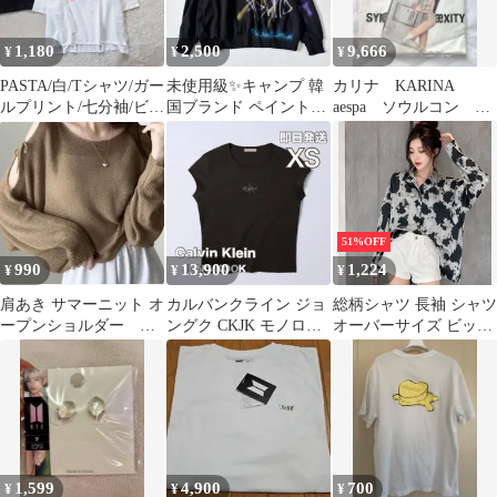
1,180
2,500
9,666
¥
¥
¥
PASTA/白/Tシャツ/ガー
未使用級✨キャンプ 韓
カリナ KARINA
ルプリント/七分袖/ビッ
国ブランド ペイントト
aespa ソウルコン
グシルエット/カジュア
レーナー スウェット プ
COMPLæXITY Tシャ
ル
ルオーバー
ツ
51%OFF
990
13,900
1,224
¥
¥
¥
肩あき サマーニット オ
カルバンクライン ジョ
総柄シャツ 長袖 シャツ
ープンショルダー 韓
ングク CKJK モノロゴ
オーバーサイズ ビッグ
国風
Tシャツ ブラック 黒
シルエット モノトーン
XS
アート柄 タイダイ風 韓
国ファッション ストリ
ート カジュアル 羽織り
前開き ゆったり メンズ
レディース ユニセック
ス 春 秋 おしゃれ 着回
1,599
4,900
700
¥
¥
¥
し ブラック グレー