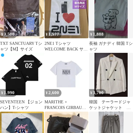
3,500
1,577
1,888
¥
¥
¥
TXT SANCTUARY Tシ
2NE1 Tシャツ
長袖 ガナディ 韓国 Tシ
ャツ【M】サイズ
WELCOME BACK サイ
ャツ
ズM
1,990
2,600
3,700
¥
¥
¥
SEVENTEEN 【ジョン
MARITHE +
韓国 テーラードジャ
ハン】T-シャツ
FRANCOIS GIRBAUD
ケットジャケット
Tシャツ W CLASSIC
白 ホワイト シンプ
LOGO TEE 半袖 レディ
ル
ース 韓国 ファッション
アパレル