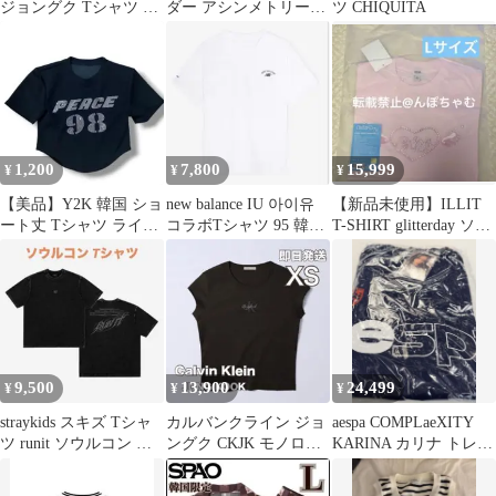
ジョングク Tシャツ M
ダー アシンメトリー長
ツ CHIQUITA
新品
袖ブラウス シャツ 白
変形 モード
1,200
7,800
15,999
¥
¥
¥
【美品】Y2K 韓国 ショ
new balance IU 아이유
【新品未使用】ILLIT
ート丈 Tシャツ ライン
コラボTシャツ 95 韓国
T-SHIRT glitterday ソウ
ストーン クロップド へ
花しおり
ルコン L
そ出し
9,500
13,900
24,499
¥
¥
¥
straykids スキズ Tシャ
カルバンクライン ジョ
aespa COMPLaeXITY
ツ runit ソウルコン 韓
ングク CKJK モノロゴ
KARINA カリナ トレカ
国 RUN IT
Tシャツ ブラック 黒
付きユニフォーム
XS