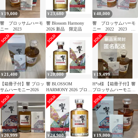
19,000
23,680
40,000
¥
¥
¥
響 ブロッサムハーモ
響 Blossom Harmony
響 ブロッサムハーモ
ニー 2023
2026 新品 限定品
ニー 2022 2023 ２
本セット
21,400
20,000
19,499
¥
¥
¥
【箱冊子付】響 ブロッ
響 BLOSSOM
H*o様 【箱冊子付】響
サムハーモニー2026
HARMONY 2026 ブロッ
ブロッサムハーモニー
サム ハーモニー サント
2026
リー
20,999
24,900
19,000
¥
¥
¥