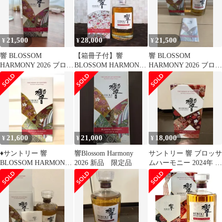
21,500
28,000
21,500
¥
¥
¥
響 BLOSSOM
【箱冊子付】響
響 BLOSSOM
HARMONY 2026 ブロッ
BLOSSOM HARMONY
HARMONY 2026 ブロッ
サム ハーモニー 新品
2021 ブロッサム ハーモ
サム ハーモニー
ニー
21,600
21,000
18,000
¥
¥
¥
♦︎サントリー 響
響Blossom Harmony
サントリー 響 ブロッサ
BLOSSOM HARMONY
2026 新品 限定品
ムハーモニー 2024年 カ
2026 ブロッサムハーモ
ートン付 未開封
ニー