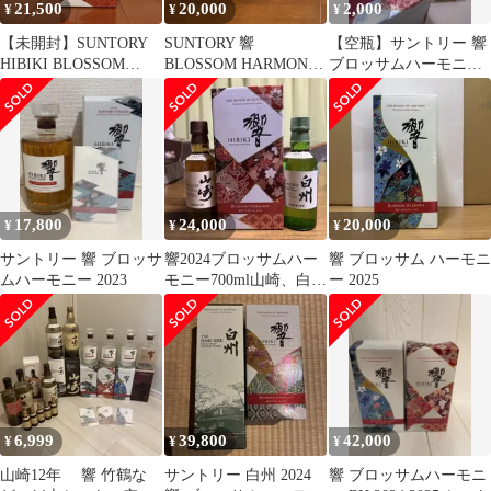
21,500
20,000
2,000
¥
¥
¥
【未開封】SUNTORY
SUNTORY 響
【空瓶】サントリー 響
HIBIKI BLOSSOM
BLOSSOM HARMONY
ブロッサムハーモニー
HARMONY 2024
2024
2024 専用箱 冊子付
き
17,800
24,000
20,000
¥
¥
¥
サントリー 響 ブロッサ
響2024ブロッサムハー
響 ブロッサム ハーモニ
ムハーモニー 2023
モニー700ml山崎、白州
ー 2025
180mlミニボトル
6,999
39,800
42,000
¥
¥
¥
山崎12年 響 竹鶴な
サントリー 白州 2024
響 ブロッサムハーモニ