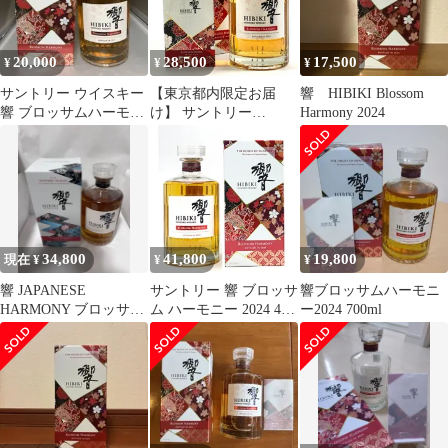
20,000
28,500
17,500
¥
¥
¥
サントリー ウイスキー
【東京都内限定お届
響 HIBIKI Blossom
響 ブロッサムハーモニ
け】 サントリー
Harmony 2024
ー 2024
SUNTORY 響 ブロッサ
ムハーモニー 2024
700ml 国産ウイスキー
【古酒】
34,800
41,800
19,800
現在 ¥
¥
¥
響 JAPANESE
サントリー 響 ブロッサ
響ブロッサムハーモニ
HARMONY ブロッサム
ム ハーモニー 2024 43
ー2024 700ml
ハーモニー 2023 セット
度 箱付 700ml
^YASTBHJE^