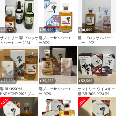
ニー
59,499
26,000
30,000
¥
¥
¥
サントリー 響 ブロッサ
響ブロッサムハーモニ
響 ブロッサムハーモ
ムハーモニー 2024
ー2022
ニー 2021
22,500
25,555
52,500
¥
¥
¥
響 BLOSSOM
響ブロッサムハーモニ
サントリー ウイスキー
HARMONY 2026 ブロッ
ー 2026
響 BH 2023 2024 JH ３
サム ハーモニー 冊子
本セット
付き