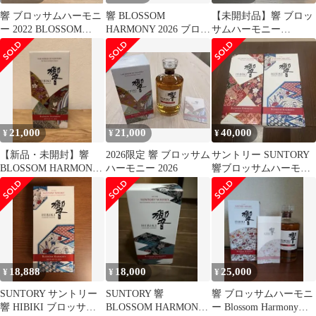
響 ブロッサムハーモニ
響 BLOSSOM
【未開封品】響 ブロッ
ー 2022 BLOSSOM
HARMONY 2026 ブロッ
サムハーモニー
HARMONY サントリー
サム ハーモニー サント
BLOSSOM HARMONY
リー
2022
21,000
21,000
40,000
¥
¥
¥
【新品・未開封】響
2026限定 響 ブロッサム
サントリー SUNTORY
BLOSSOM HARMONY
ハーモニー 2026
響ブロッサムハーモニ
ブロッサムハーモニー
ー2022 2024 2本セット
2026
18,888
18,000
25,000
¥
¥
¥
SUNTORY サントリー
SUNTORY 響
響 ブロッサムハーモニ
響 HIBIKI ブロッサム
BLOSSOM HARMONY
ー Blossom Harmony