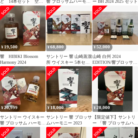
ど 14本セット 空
響 ブロッサムハーモニ
ー BH 2024 2025 セット
箱 説明書あり 空
ー2026
瓶 ウィスキー
19,500
68,800
52,000
¥
¥
¥
響 HIBIKI Blossom
サントリー 響 山崎蒸溜
山崎 白州 2024
Harmony 2024
所 ウイスキー 5本セッ
EDITION/響ブロッサム
ト
ハーモニー2024 3本セ
ット
20,999
18,000
20,000
¥
¥
¥
サントリー ウイスキー
サントリー 響 ブロッサ
【限定値下】サントリ
響 ブロッサム ハーモニ
ムハーモニー 2023
ー 「響 ブロッサムハー
ー 2024
モニー2024