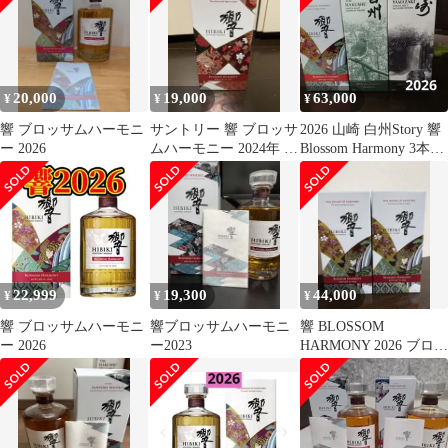
20,000
19,000
63,000
¥
¥
¥
響 ブロッサムハーモニ
サントリー 響 ブロッサ
2026 山崎 白州Story 響
ー 2026
ムハーモニー 2024年 カ
Blossom Harmony 3本セ
ートン付
ット
22,999
19,300
44,000
¥
¥
¥
響 ブロッサムハーモニ
響ブロッサムハーモニ
響 BLOSSOM
ー 2026
ー2023
HARMONY 2026 ブロッ
サム ハーモニー2本セ
ット