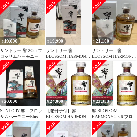
ハーモニー 2022
2023
2021サントリー
19,000
19,990
21,100
¥
¥
¥
サントリー 響 2023 ブ
サントリー 響
サントリー 響
ロッサムハーモニー
BLOSSOM HARMONY
BLOSSOM HARMONY
2023
2026 ブロッサム ハーモ
ニー
20,000
24,800
23,333
¥
¥
¥
SUNTORY 響 ブロッ
【箱冊子付】響
響 BLOSSOM
サムハーモニーBlossom
BLOSSOM HARMONY
HARMONY 2026 ブロッ
Harmony 2023
2026 ブロッサム ハーモ
サム ハーモニー 新品
ニー