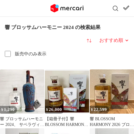
響 ブロッサムハーモニー 2024 の検索結果
並び替え
販売中のみ表示
1,290
26,000
22,599
¥
¥
¥
響 ブロッサムハーモニ
【箱冊子付】響
響 BLOSSOM
ー 2024、 サペラヴィ
BLOSSOM HARMONY
HARMONY 2026 ブロッ
空瓶 2本セット
2026 ブロッサム ハーモ
サム ハーモニー