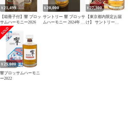
21,499
20,000
27,300
¥
¥
¥
【箱冊子付】響 ブロッ
サントリー 響 ブロッサ
【東京都内限定お届
サムハーモニー2026
ムハーモニー 2024年 カ
け】 サントリー
ートン付
SUNTORY 響 ブロッサ
ムハーモニー 2024
700ml 【古酒】
25,000
¥
響ブロッサムハーモニ
ー2022