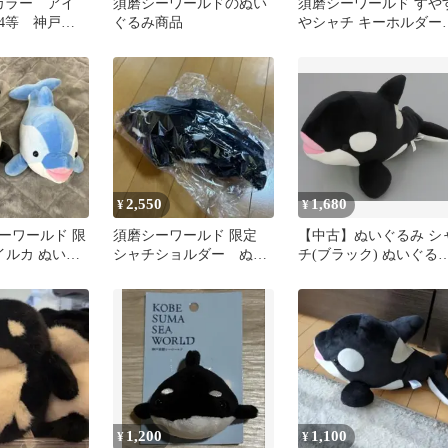
カラー アイ
須磨シーワールドのぬい
須磨シーワールド すや
4等 神戸須
ぐるみ商品
やシャチ キーホルダー
ルド オルカ
ピンク
チ
2,550
1,680
¥
¥
ーワールド 限
須磨シーワールド 限定
【中古】ぬいぐるみ シ
イルカ ぬいぐ
シャチショルダー ぬい
チ(ブラック) ぬいぐる
ット
ぐるみ ポーチ
38cm 神戸須磨シーワー
ルド限定
1,200
1,100
¥
¥