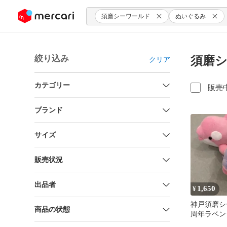
ンツにスキップ
須磨シーワールド
ぬいぐるみ
絞り込み
須磨シ
クリア
カテゴリー
販売
ブランド
サイズ
販売状況
出品者
1,650
¥
神戸須磨シ
商品の状態
周年ラベン
体セット