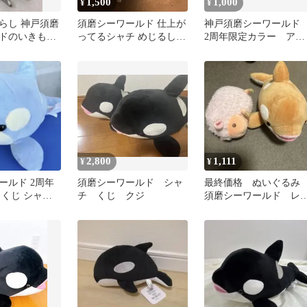
1,500
1,000
¥
¥
らし 神戸須磨
須磨シーワールド 仕上が
神戸須磨シーワール
ドのいきもの
ってるシャチ めじるしチ
2周年限定カラー アイ
チとしろくま
ャーム
スブルー 4等 オルカ
くじ シャチ
2,800
1,111
¥
¥
ールド 2周年
須磨シーワールド シャ
最終価格 ぬいぐる
カくじ シャチ
チ くじ クジ
須磨シーワールド レ
 アイスブルー
色