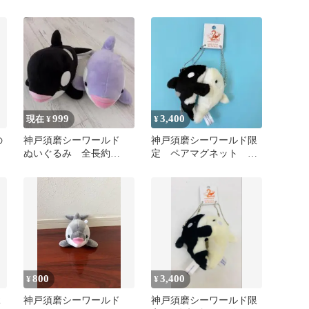
のたち2 しろくま ②
999
3,400
現在 ¥
¥
の
神戸須磨シーワールド
神戸須磨シーワールド限
ぬいぐるみ 全長約
定 ペアマグネット シ
35cm 一周年記念
ャチ&白シャチ2周年記念
計1点
800
3,400
¥
¥
2
神戸須磨シーワールド
神戸須磨シーワールド限