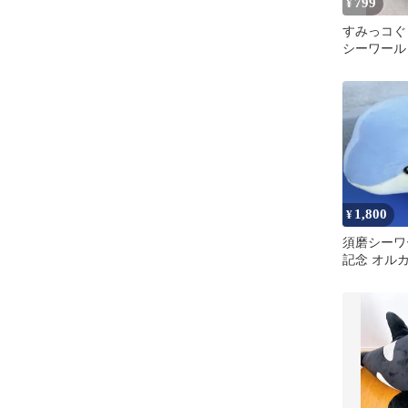
799
¥
すみっコぐ
シーワール
たち シャ
1,800
¥
須磨シーワ
記念 オル
ぬいぐるみ