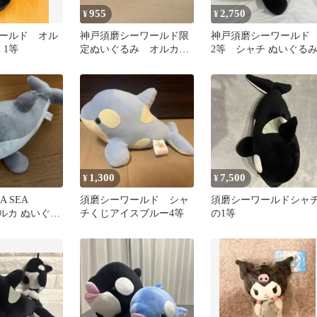
955
2,750
¥
¥
ールド オル
神戸須磨シーワールド限
神戸須磨シーワール
 1等
定ぬいぐるみ オルカ
2等 シャチ ぬいぐる
シャチ
1,300
7,500
¥
¥
A SEA
須磨シーワールド シャ
須磨シーワールドシャ
イルカ ぬいぐる
チくじアイスブルー4等
の1等