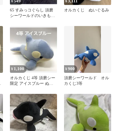
549
3,111
¥
¥
ド
65 すみっコぐらし 須磨
オルカくじ ぬいぐるみ
シーワールドのいきもの
たち2 とんかつ ニシキア
ナゴ
1,100
900
¥
¥
み
オルカくじ 4等 須磨シー
須磨シーワールド オル
ア
限定 アイスブルー ぬい
カくじ3等
ぐるみ