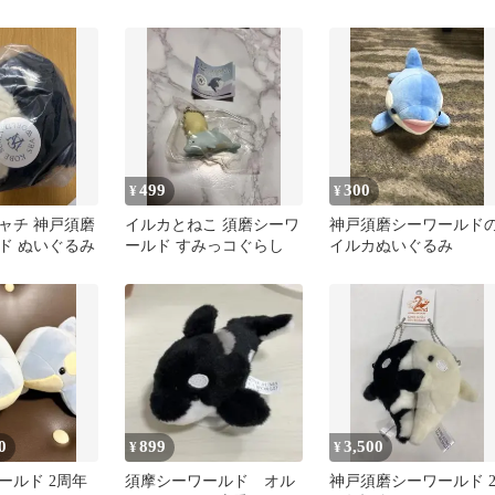
ド
ガメ とんかつ
ット
499
300
¥
¥
ャチ 神戸須磨
イルカとねこ 須磨シーワ
神戸須磨シーワールド
ド ぬいぐるみ
ールド すみっコぐらし
イルカぬいぐるみ
0
899
3,500
¥
¥
ールド 2周年
須摩シーワールド オル
神戸須磨シーワールド 