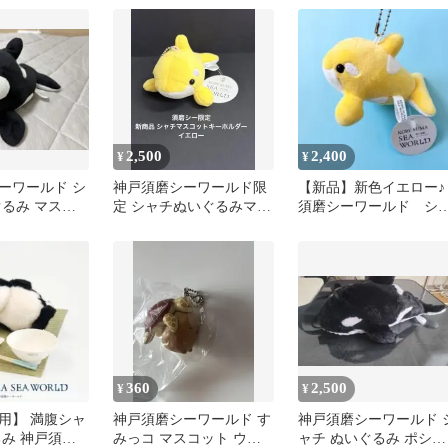
2,500
2,400
¥
¥
ーワールド シ
神戸須磨シーワールド限
【新品】新色イエロー♪
ぐるみ マスコ
定 シャチぬいぐるみマス
須磨シーワールド シ
コット イエロー
チ マスコットキーホ
ダー 計1点
360
2,500
¥
¥
用】 満腹シャ
神戸須磨シーワールド す
神戸須磨シーワールド 
るみ 神戸須磨
みっコ マスコット ウミ
ャチ ぬいぐるみ ポシェ