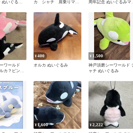
チ ぬいぐるみ
カ シャチ 肩乗りマス
周年記念 ぬいぐるみマ
ー 2つセット
コット ぬいぐるみ
コット黒白ペア マグ
ット
400
1,500
¥
¥
シーワールド
オルカ ぬいぐるみ
神戸須磨シーワールド 
ルカ？ピンク
ャチ ぬいぐるみ
るみ2体
1,600
2,222
¥
¥