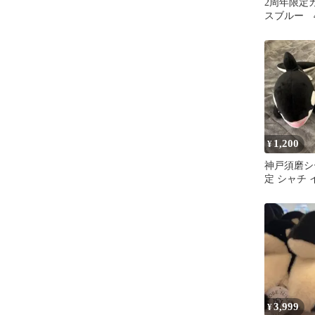
2周年限定
スブルー 
磨シーワー
くじ シャ
1,200
¥
神戸須磨シ
定 シャチ 
るみ 2体セ
3,999
¥