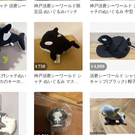
ャチ 須磨シー
神戸須磨シーワールド限
神戸須磨シーワールド 
定品 ぬいぐるみバッチ
ャチのぬいぐるみ 中型
750
4,800
¥
¥
げ❗️シャチぬい
神戸須磨シーワールド シ
須磨シーワールド シャ
カのキーホル
ャチ ぬいぐるみ マスコ
キャップ(ブラック) 帽
 詳細↓
ット