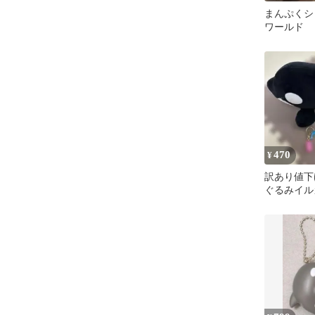
まんぷくシ
ワールド
470
¥
訳あり値下
ぐるみイル
ダーセット