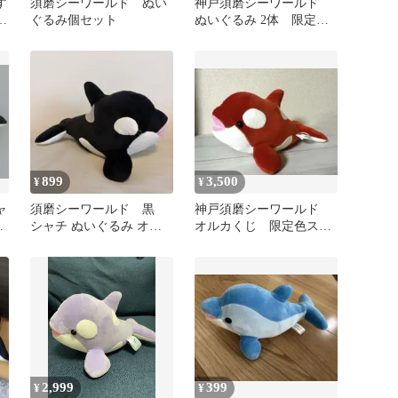
す
須磨シーワールド ぬい
神戸須磨シーワールド
ぐるみ個セット
ぬいぐるみ 2体 限定色2
体セット 4等
899
3,500
¥
¥
ャ
須磨シーワールド 黒
神戸須磨シーワールド
み
シャチ ぬいぐるみ オル
オルカくじ 限定色スカ
カくじ 4等
ーレット 4等
2,999
399
¥
¥