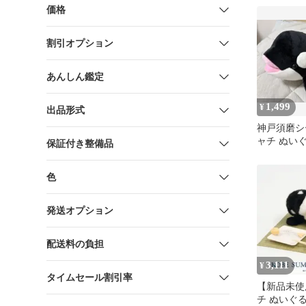
価格
割引オプション
あんしん鑑定
1,499
¥
出品形式
神戸須磨シ
ャチ ぬい
保証付き整備品
ット
色
発送オプション
配送料の負担
3,111
¥
タイムセール割引率
【新品未使
チ ぬいぐ