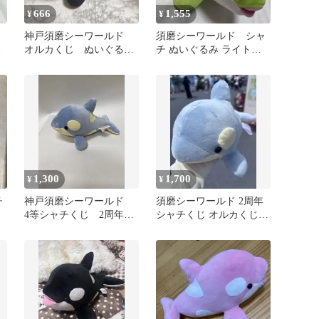
666
1,555
¥
¥
ド
神戸須磨シーワールド
須磨シーワールド シャ
み
オルカくじ ぬいぐる
チ ぬいぐるみ ライトグ
み 黒 水族館 シャ
リーン オルカくじ4等
チ 鯱
1,300
1,700
¥
¥
チ
神戸須磨シーワールド
須磨シーワールド 2周年
4等シャチくじ 2周年記
シャチくじ オルカくじ
念アイスブルーぬいぐる
アイスブルー 4等
み