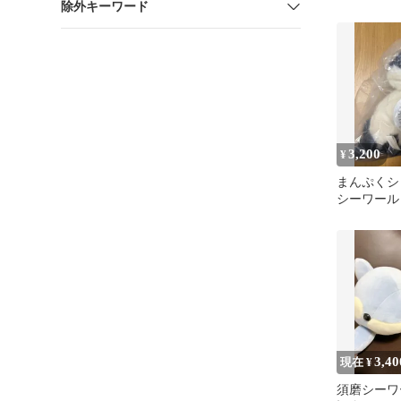
除外キーワード
シーワール
3,200
¥
まんぷくシ
シーワール
3,40
現在 ¥
須磨シーワ