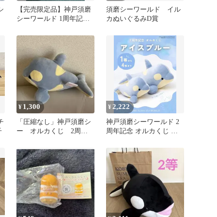
シ
【完売限定品】神戸須磨
須磨シーワールド イル
シーワールド 1周年記念
カぬいぐるみD賞
シャチ ＆スマシーグッズ
セット
1,300
2,222
¥
¥
チ
「圧縮なし」神戸須磨シ
神戸須磨シーワールド 2
子
ー オルカくじ 2周年
周年記念 オルカくじ ぬ
限定カラーアイスブルー
いぐるみ
4等