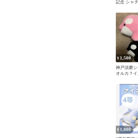
記念 シャ
アイスブル
1,500
¥
神戸須磨
オルカ？イ
と黒ぬいぐ
1,000
¥