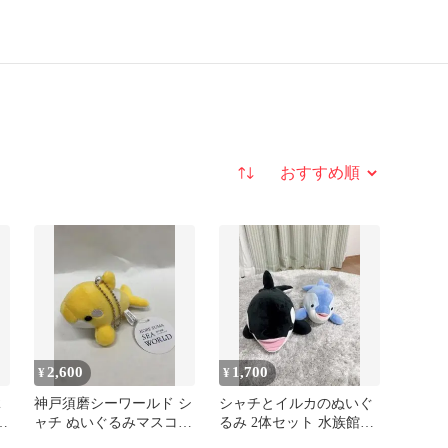
並び替え
2,600
1,700
¥
¥
2
神戸須磨シーワールド シ
シャチとイルカのぬいぐ
ス
ャチ ぬいぐるみマスコッ
るみ 2体セット 水族館グ
ト イエロー
ッズ 須磨シーワールド