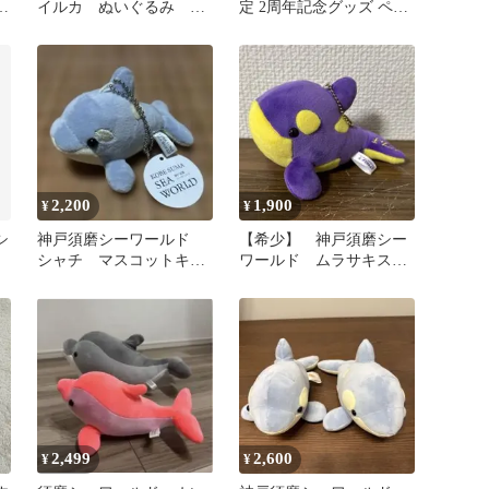
ス
イルカ ぬいぐるみ ク
定 2周年記念グッズ ペア
ネ
ジ
マグネット シャチ&白シ
ャチ
2,200
1,900
¥
¥
シ
神戸須磨シーワールド
【希少】 神戸須磨シー
シャチ マスコットキー
ワールド ムラサキスポ
ホルダー アイスブルー
ーツ シャチ ムラシャ
チ マスコット
2,499
2,600
¥
¥