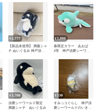
2,777
1,000
¥
¥
【新品未使用】 満腹シャ
春限定カラー あおば
ャ
チ ぬいぐるみ 神戸須磨
4等 神戸須磨シーワー
ル
シーワールド
ルド オルカくじ シャ
チ ぬいぐるみ
3,700
330
¥
¥
シ
須磨シーワールド限定
すみっコぐらし 神戸須
満腹シャチ ぬいぐるみ
磨シーワールドのいきも