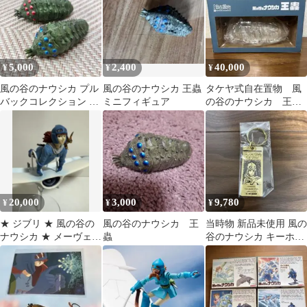
5,000
2,400
40,000
¥
¥
¥
風の谷のナウシカ プル
風の谷のナウシカ 王蟲
タケヤ式自在置物 風
バックコレクション 王
ミニフィギュア
の谷のナウシカ 王
蟲 2個セット
蟲 クリアver 新品未
開封
20,000
3,000
9,780
¥
¥
¥
★ ジブリ ★ 風の谷の
風の谷のナウシカ 王
当時物 新品未使用 風の
ナウシカ ★ メーヴェと
蟲
谷のナウシカ キーホル
ナウシカ ★ 完成品 ★
ダー ジブリ 宮崎駿
プラモ