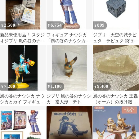
2,500
6,754
899
¥
¥
¥
新品未使用品！ スタジ
フィギュア ナウシカ
ジブリ 天空の城ラピ
オジブリ 風の谷のナウ
「風の谷のナウシカ」
ュタ ラピュタ 飛行石
シカ プラモデル バン
DVD 同梱フィギュア
ブロック フィギュア
ダイ
【14日以内発送】
7,200
1,100
9,400
¥
¥
¥
風の谷のナウシカ ナウ
ジブリ 風の谷のナウシ
風の谷のナウシカ 王蟲
シカとカイ フィギュ
カ 指人形 テト
（オーム）の抜け殻 プ
ア ナウシカ
ランター