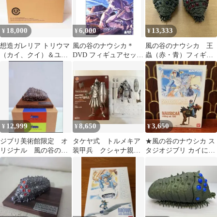
18,000
6,000
13,333
¥
¥
¥
想造ガレリア トリウマ
風の谷のナウシカ＊
風の谷のナウシカ 王
（カイ、クイ）＆ユパ
DVD フィギュアセット
蟲（赤・青）フィギュ
風の谷のナウシカ プレ
未開封品
ア 2体セット
ミアムバンダイ
12,999
8,650
3,650
¥
¥
¥
ジブリ美術館限定 オ
タケヤ式 トルメキア
★風の谷のナウシカ ス
リジナル 風の谷のナ
装甲兵 クシャナ親衛
タジオジブリ カイに乗
ウシカ 王蟲 青眼
隊Ver. 海洋堂 風の谷
るナウシカ プラモデル
のナウシカ
未使用品