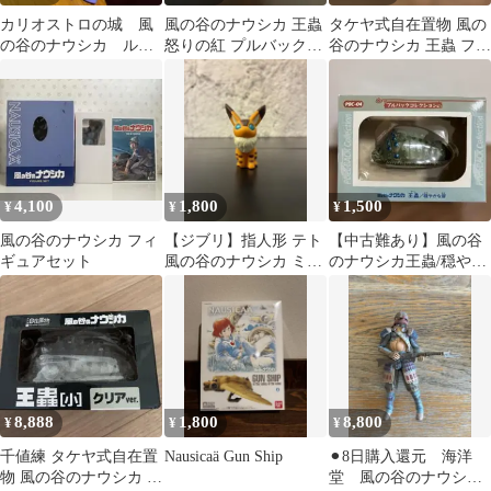
カリオストロの城 風
風の谷のナウシカ 王蟲
タケヤ式自在置物 風の
の谷のナウシカ ルパ
怒りの紅 プルバックコ
谷のナウシカ 王蟲 フィ
ン三世 フィギュア
レクション
ギュア
4,100
1,800
1,500
¥
¥
¥
風の谷のナウシカ フィ
【ジブリ】指人形 テト
【中古難あり】風の谷
ギュアセット
風の谷のナウシカ ミニ
のナウシカ王蟲/穏やか
フィギュア スタジオジ
な碧 プルバックコレ
ブリ
クション
8,888
1,800
8,800
¥
¥
¥
千値練 タケヤ式自在置
Nausicaä Gun Ship
⚫︎8日購入還元 海洋
物 風の谷のナウシカ 王
堂 風の谷のナウシ