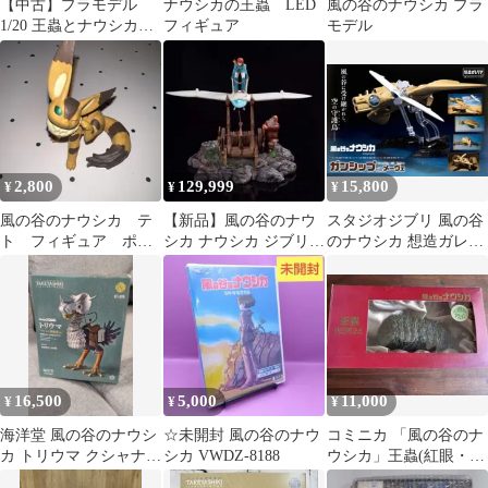
【中古】プラモデル
ナウシカの王蟲 LED
風の谷のナウシカ プラ
1/20 王蟲とナウシカ
フィギュア
モデル
「風の谷のナウシカ」
シリーズNo.4 [0124910]
2,800
129,999
15,800
¥
¥
¥
風の谷のナウシカ テ
【新品】風の谷のナウ
スタジオジブリ 風の谷
ト フィギュア ポー
シカ ナウシカ ジブリ
のナウシカ 想造ガレリ
ズがいっぱいコレクシ
フィギュア ガレージキ
ア「ガンシップ with メ
ョン
ット
ーヴェ」
16,500
5,000
11,000
¥
¥
¥
海洋堂 風の谷のナウシ
☆未開封 風の谷のナウ
コミニカ 「風の谷のナ
カ トリウマ クシャナ親
シカ VWDZ-8188
ウシカ」王蟲(紅眼・可
衛隊Ver
動)