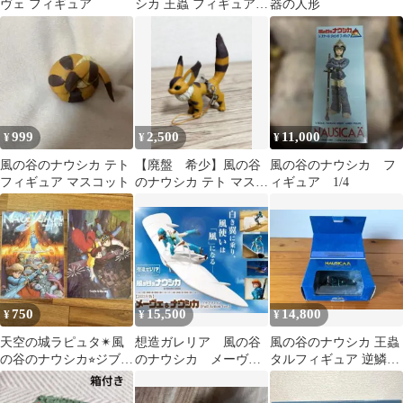
ヴェ フィギュア
シカ 王蟲 フィギュアセ
器の人形
ット
999
2,500
11,000
¥
¥
¥
風の谷のナウシカ テト
【廃盤 希少】風の谷
風の谷のナウシカ フ
フィギュア マスコット
のナウシカ テト マスコ
ィギュア 1/4
ット キーホルダー ジブ
リ
750
15,500
14,800
¥
¥
¥
天空の城ラピュタ✴︎風
想造ガレリア 風の谷
風の谷のナウシカ 王蟲
の谷のナウシカ⭐︎ジブリ
のナウシカ メーヴェ
タルフィギュア 逆鱗
の大博覧会
& ナウシカ 2023年版
unifive