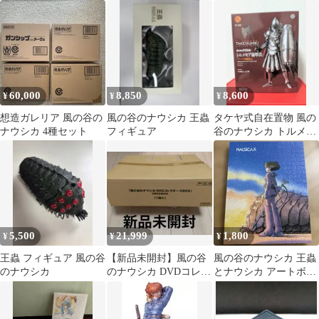
蟲 小 クリアver. フィギ
カ タケヤ式自在置
ュア
物 土鬼兵
60,000
8,850
8,600
¥
¥
¥
想造ガレリア 風の谷の
風の谷のナウシカ 王蟲
タケヤ式自在置物 風の
ナウシカ 4種セット
フィギュア
谷のナウシカ トルメキ
ア装甲兵 クシャナ親衛
隊Ver.
5,500
21,999
1,800
¥
¥
¥
王蟲 フィギュア 風の谷
【新品未開封】風の谷
風の谷のナウシカ 王蟲
のナウシカ
のナウシカ DVDコレク
とナウシカ アートボー
ターズBOX
ドジグソー 完成品
ジブリ