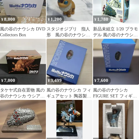
8,000
1,200
1,780
¥
¥
¥
風の谷のナウシカ DVD
スタジオジブリ 指人
新品未組立 1/20 プラモ
Collectors Box
形 風の谷のナウシ
デル 風の谷のナウシカ
カ テト（キツネリ
04 王蟲とナウシカ スタ
ス）
ジオジブリ バンダイ 新
品 TY250204
7,000
3,499
7,600
¥
¥
¥
タケヤ式自在置物 風の
風の谷のナウシカ フィ
風の谷のナウシカ
谷のナウシカ ウシアブ
ギュアセット 陶器製フ
FIGURE SET フィギュ
原作コミックスカラー
ィギュア DVDケース付
アセット
Ver.