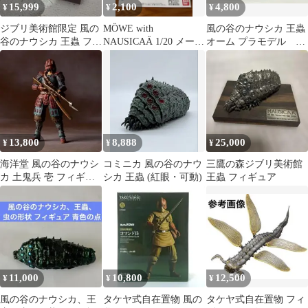
15,999
2,100
4,800
¥
¥
¥
ジブリ美術館限定 風の
MÖWE with
風の谷のナウシカ 王蟲
谷のナウシカ 王蟲 フィ
NAUSICAÄ 1/20 メーヴ
オーム プラモデル 塗
ギュア
ェとナウシカ
装品 ペイント エイ
ジング ジブリ
13,800
8,888
25,000
¥
¥
¥
海洋堂 風の谷のナウシ
コミニカ 風の谷のナウ
三鷹の森ジブリ美術館
カ 土鬼兵 壱 フィギュ
シカ 王蟲 (紅眼・可動)
王蟲 フィギュア
アタケヤ式自在置物
11,000
10,800
12,500
¥
¥
¥
風の谷のナウシカ、王
タケヤ式自在置物 風の
タケヤ式自在置物 フィ