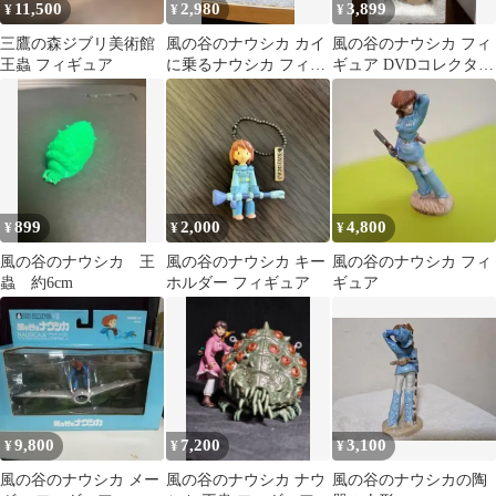
11,500
2,980
3,899
¥
¥
¥
三鷹の森ジブリ美術館
風の谷のナウシカ カイ
風の谷のナウシカ フィ
王蟲 フィギュア
に乗るナウシカ フィギ
ギュア DVDコレクター
ュア 目のデカール予
ボックス 特典
備あり 値下げ
899
2,000
4,800
¥
¥
¥
風の谷のナウシカ 王
風の谷のナウシカ キー
風の谷のナウシカ フィ
蟲 約6cm
ホルダー フィギュア
ギュア
9,800
7,200
3,100
¥
¥
¥
風の谷のナウシカ メー
風の谷のナウシカ ナウ
風の谷のナウシカの陶