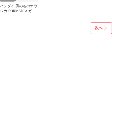
バンダイ 風の谷のナウ
シカ FORMANIA ガン
シップ フィギュア
次へ