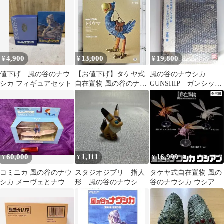
4,900
13,000
19,800
¥
¥
¥
値下げ 風の谷のナウ
【お値下げ】タケヤ式
風の谷のナウシカ
シカ フィギュアセット
自在置物 風の谷のナウ
GUNSHIP ガンシッ
シカ トリウマ フィギュ
プ 2011年
アKT-046
60,000
1,111
16,999
¥
¥
¥
コミニカ 風の谷のナウ
スタジオジブリ 指人
タケヤ式自在置物 風の
シカ メーヴェとナウシ
形 風の谷のナウシ
谷のナウシカ ウシア
カ フィギュア
カ テト（キツネリ
ブ 3種セット
ス）