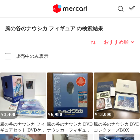
風の谷のナウシカ フィギュア の検索結果
並び替え
販売中のみ表示
3,400
6,980
13,000
¥
¥
¥
風の谷のナウシカ フィ
風の谷のナウシカ DVD
風の谷のナウシカ DVD
ギュアセット DVDケー
ナウシカ・フィギュア
コレクターズBOX
ス付き
セット('84徳間書店/博