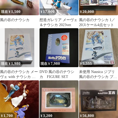
1,500
17,000
20,000
現在 ¥
¥
¥
風の谷のナウシカ
想造ガレリア メーヴェ
風の谷のナウシカ 1／
＆ナウシカ 2023ver.
20スケール4点セット
1,980
7,980
5,555
現在 ¥
現在 ¥
¥
風の谷のナウシカ メー
DVD 風の谷のナウシ
未使用 Nausica ジブリ
ヴェ with ナウシカ プ
カ FIGURE SET
風の谷のナウシカ プラ
ラモデル バンダイ 1/20
モデル メーヴェとナウ
シカ
1,700
3,200
56,800
¥
¥
¥