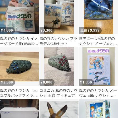
報堂)〈…
4,800
3,300
9,999
¥
¥
現在 ¥
風の谷のナウシカ イメ
風の谷のナウシカ プラ
世界に一つ⭐️風の谷の
ージボード集(完品30枚
モデル 2種セット
ナウシカ メーヴェとナ
組)＆ポストカード８枚
ウシカ フィギュア
宮崎駿ジブリ
2,300
8,000
1,850
¥
¥
¥
風の谷のナウシカ 王
コミニカ 風の谷のナウ
風の谷のナウシカ メー
蟲プルバックフィギュ
シカ 王蟲 フィギュア
ヴェ with ナウシカ プ
ア
ラモデル