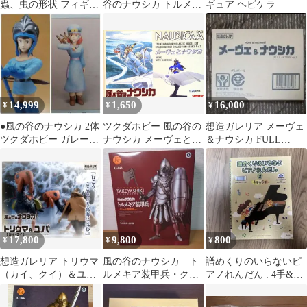
蟲、虫の形状 フィギュ
谷のナウシカ トルメキ
ギュア ヘビケラ
ア 青色の点
アコマンド兵 宮﨑駿原
作漫画 海洋堂
14,999
1,650
16,000
¥
¥
¥
●風の谷のナウシカ 2体
ツクダホビー 風の谷の
想造ガレリア メーヴェ
ツクダホビー ガレージ
ナウシカ メーヴェとナ
＆ナウシカ FULL
キット フィギュア ジブ
ウシカ(再販横箱 イラ
ACTION ver.2019年版
リ
スト&写真)/風の谷のナ
ウシカ 1/20
17,800
9,800
800
¥
¥
¥
想造ガレリア トリウマ
風の谷のナウシカ ト
譜めくりのいらないピ
（カイ、クイ）＆ユ
ルメキア装甲兵・クシ
アノれんだん : 4手&6
パ 風の谷のナウシカ
ャナ親衛隊 海洋堂・タ
手 2
ケヤ式自在置物