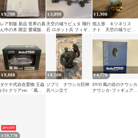
9,780
3,899
1,900
¥
¥
¥
レア初版 新品 世界の真
天空の城ラピュタ 飛行
指人形 キツネリス
ん中の木 限定 愛蔵版
石 ロボット兵 フィギュ
テト 天空の城ラピュ
ハードカバー ニ木真希
ア マスコット
タ
子 ジブリ
9,888
8,500
4,770
¥
¥
¥
タケヤ式自在置物 王蟲
ジブリ ナウシカ巨神
DVD 風の谷のナウシカ
(小) クリアver. 「風の
兵ペン立て
ナウシカ･フィギュアセ
谷のナウシカ」
ット
20%OFF
19,770
¥