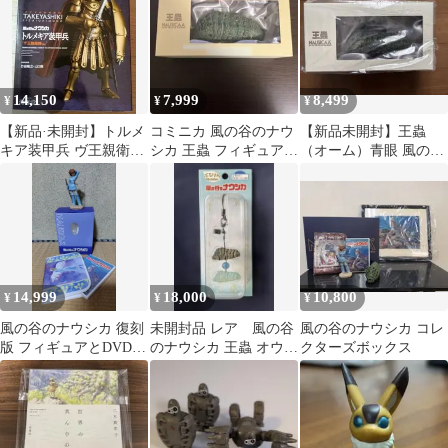
14,150
7,999
8,499
¥
¥
¥
【新品·未開封】トルメ
コミニカ 風の谷のナウ
【新品未開封】王蟲
キア装甲兵 ヴ王親衛隊
シカ 王蟲 フィギュア
（オーム）青眼 風の谷
Ver. 風の谷のナウシカ
蒼眼
のナウシカ スタジオジ
ブリ 宮崎駿
14,999
18,000
10,800
¥
¥
¥
風の谷のナウシカ 復刻
未開封品 レア 風の谷
風の谷のナウシカ コレ
版 フィギュアとDVD２
のナウシカ 王蟲 オウム
クターズボックス
枚ケースポーチセット
フィギュア