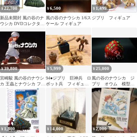
22,700
6,500
1,499
¥
¥
¥
新品未開封 風の谷のナ
風の谷のナウシカ 1/6ス
ジブリ フィギュア
ウシカ DVDコレクター
ケール フィギュア
ズBOX 限定予約生産
特典付
39,800
5,999
25,000
¥
¥
¥
宮崎駿 風の谷のナウシ
94●ジブリ 巨神兵 ロ
風の谷のナウシカ ジ
カ 王蟲とナウシカ フィ
ボット兵 フィギュ
ブリ オウム 模型
ギュア
ア 風の谷のナウシ
完成品
カ 天空の城ラピュタ
1,300
14,000
2,000
¥
¥
¥