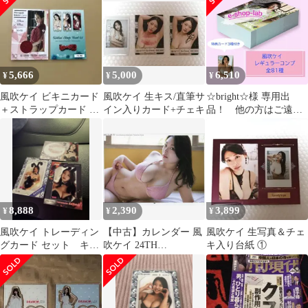
5,666
5,000
6,510
¥
¥
¥
風吹ケイ ビキニカード
風吹ケイ 生キス/直筆サ
☆bright☆様 専用出
＋ストラップカード 2
イン入りカード+チェキ
品！ 他の方はご遠慮
枚セット
ください。
8,888
2,390
3,899
¥
¥
¥
風吹ケイ トレーディン
【中古】カレンダー 風
風吹ケイ 生写真＆チェ
グカード セット キス
吹ケイ 24TH
キ入り台紙 ①
カード
BIRTHDAY MEMORIAL
CALENDAR BOOK
2023.4.5-2024.3 壁掛け
カレンダーブック