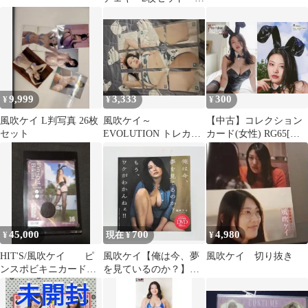
ラビア
9,999
3,333
300
¥
¥
¥
風吹ケイ L判写真 26枚
風吹ケイ～
【中古】コレクション
セット
EVOLUTION トレカ
カード(女性) RG65[レ
コンプリート
ギュラーカード]：風吹
ケイ/「風吹ケイVol.2」
トレーディングカード
45,000
700
4,980
¥
現在 ¥
¥
HIT'S/風吹ケイ ピ
風吹ケイ【俺は今、夢
風吹ケイ 切り抜き
ンスポビキニカード
を見ているのか？】
センター最高部位
DVD 40分 週刊プレイ
ボーイ特別付録