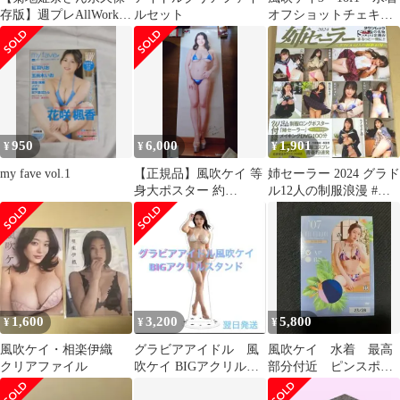
存版】週プレAllWorks
ルセット
オフショットチェキ
新品11冊組コンプリー
現場撮影 (ブルー光沢
トBOX
ビキニ)
950
6,000
1,901
¥
¥
¥
my fave vol.1
【正規品】風吹ケイ 等
姉セーラー 2024 グラド
身大ポスター 約
ル12人の制服浪漫 #
180×60cm アサ芸Secret!
DVD(未開封)
特典
1,600
3,200
5,800
¥
¥
¥
風吹ケイ・相楽伊織
グラビアアイドル 風
風吹ケイ 水着 最高
クリアファイル
吹ケイ BIGアクリルス
部分付近 ピンスポビ
タンド
キニカード