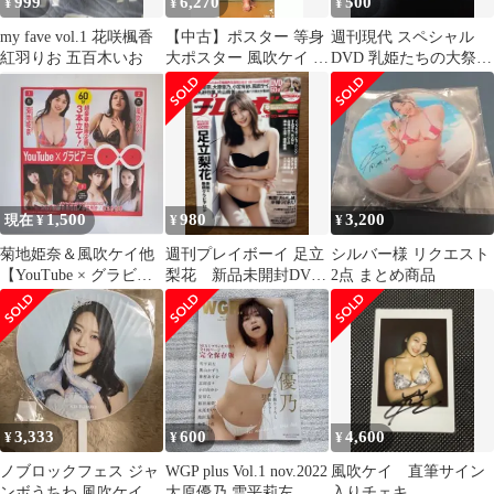
999
6,270
500
¥
¥
¥
my fave vol.1 花咲楓香
【中古】ポスター 等身
週刊現代 スペシャル
紅羽りお 五百木いお
大ポスター 風吹ケイ ア
DVD 乳姫たちの大祭典
サ芸Secret! Vol.82 応募
春 90分
者全員サービス
1,500
980
3,200
現在 ¥
¥
¥
菊地姫奈＆風吹ケイ他
週刊プレイボーイ 足立
シルバー様 リクエスト
【YouTube × グラビ
梨花 新品未開封DVD
2点 まとめ商品
ア】DVD プレイボーイ
つき
付録
3,333
600
4,600
¥
¥
¥
ノブロックフェス ジャ
WGP plus Vol.1 nov.2022
風吹ケイ 直筆サイン
ンボうちわ 風吹ケイ
大原優乃 雪平莉左
入りチェキ