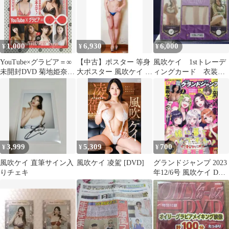
1,000
6,930
6,000
¥
¥
¥
YouTube×グラビア＝∞
【中古】ポスター 等身
風吹ケイ 1stトレーデ
未開封DVD 菊地姫奈
大ポスター 風吹ケイ ア
ィングカード 衣装カ
風吹ケイ 他
サ芸Secret! Vol.78 応募
ード
者全員サービス
3,999
5,309
700
¥
¥
¥
風吹ケイ 直筆サイン入
風吹ケイ 凌駕 [DVD]
グランドジャンプ 2023
りチェキ
年12/6号 風吹ケイ DVD
付