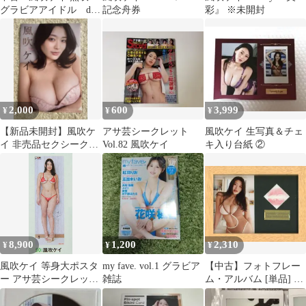
グラビアアイドル dvd
記念舟券
彩』 ※未開封
Jカップ ノブロック
2,000
600
3,999
¥
¥
¥
【新品未開封】風吹ケ
アサ芸シークレット
風吹ケイ 生写真＆チェ
イ 非売品セクシークリ
Vol.82 風吹ケイ
キ入り台紙 ②
アファイル グラビアア
イドル
8,900
1,200
2,310
¥
¥
¥
風吹ケイ 等身大ポスタ
my fave. vol.1 グラビア
【中古】フォトフレー
ー アサ芸シークレット
雑誌
ム・アルバム [単品] 風
未開封
吹ケイ(水着：ブラウ
ン) L版生写真+生キス