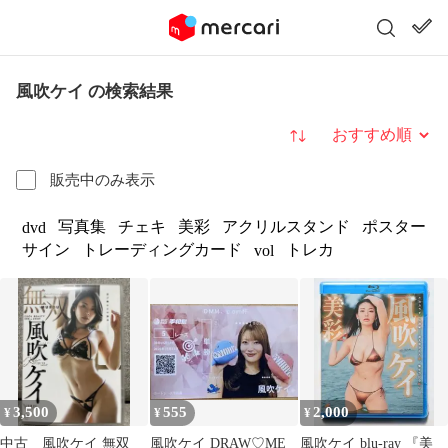
風吹ケイ の検索結果
並び替え
販売中のみ表示
写真集
チェキ
美彩
アクリルスタンド
ポスター
dvd
サイン
トレーディングカード
トレカ
vol
3,500
555
2,000
¥
¥
¥
中古 風吹ケイ 無双
風吹ケイ DRAW♡ME
風吹ケイ blu-ray 『美