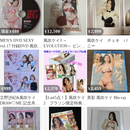
入りオリジナルフレー
ム 「風吹ケイVol.2
Premium Box」 同梱品
888
12,500
2,999
現在 ¥
¥
¥
MEN'S DVD SEXY
風吹ケイ3 ～
風吹ケイ チェキ バ
vol.17 付録DVD 風吹ケ
EVOLUTION～ ピンス
ニー
イ
ポビキニカード15
#06/12
999
2,370
2,455
¥
¥
¥
立野沙紀&風吹ケイ
【Last5点！】風吹ケイ
美彩 風吹ケイ Blu-ray
DRAW♡ME 記念舟券
2 プラソン限定特典カ
２枚セット
ードA付き！ レギュ
ラーコンプ81
種/HIT'S トレカ コ
ンプリートセット