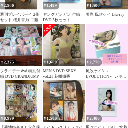
2,500
1,499
1,500
¥
¥
¥
週刊プレイボーイ 2冊
ヤングガンガン 付録
美彩 風吹ケイ Blu-ray
セット 櫻井音乃 工藤美
DVD 5枚セット
桜 付録なし
2,375
1,600
2,770
¥
¥
¥
フライデー dvd 特別付
MEN'S DVD SEXY
風吹ケイ3 ～
録 DVD GRANDJUMP
vol.21 花咲楓香
EVOLUTION～ レギュ
ラーコンプ 1束81種
WooHoo
8,999
1,500
2,480
¥
¥
¥
【菊地姫奈さん永久保
アイドルクリアファイ
風吹ケイ3 1of1 水着