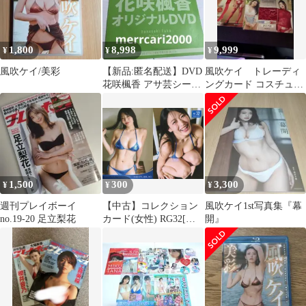
1,800
8,998
9,999
¥
¥
¥
風吹ケイ/美彩
【新品:匿名配送】DVD
風吹ケイ トレーディ
花咲楓香 アサ芸シーク
ングカード コスチュー
レット vol.88オリジナ
ムカード 3枚セット
ル
おまけ付き
1,500
300
3,300
¥
¥
¥
週刊プレイボーイ
【中古】コレクション
風吹ケイ1st写真集『幕
no.19-20 足立梨花
カード(女性) RG32[レ
開』
ギュラーカード]：風吹
ケイ/風吹ケイ～
EVOLUTION～
Tradingcard