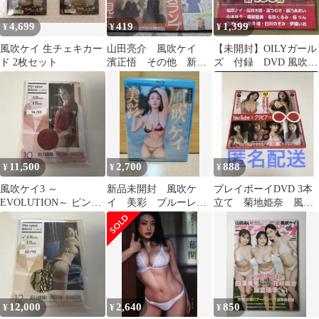
4,699
419
1,399
¥
¥
¥
風吹ケイ 生チェキカー
山田亮介 風吹ケイ
【未開封】OILYガール
ド 2枚セット
濱正悟 その他 新聞
ズ 付録 DVD 風吹ケ
記事
イ 森咲智美 桜井木
穂
11,500
2,700
888
¥
¥
¥
風吹ケイ3 ～
新品未開封 風吹ケ
プレイボーイDVD 3本
EVOLUTION～ ピンス
イ 美彩 ブルーレ
立て 菊地姫奈 風吹
ポビキニカード10
イ BD
ケイ 大原優乃
#54/55
12,000
2,640
850
¥
¥
¥