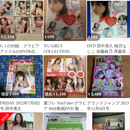
田中美久
2,310
699
680
¥
¥
¥
GＪの付録．グラビア
YG GIRLS
DVD 田中美久 桃月な
アイドルのDVD6点で
COLLECTION
しこ 加藤綾乃 斉藤里奈
す
AUTUMN 2025 田中
田中碧空 風吹ケイ 未開
美久
封品
480
1,100
1,480
現在 ¥
現在 ¥
¥
FRIDAY 2022年7月8日
週プレ YouTube×グラビ
グランドジャンプ 2023
号 田中美久
ア 60分動画DVD 菊地
年12月6日号
姫名 大原優乃 片山
萌美