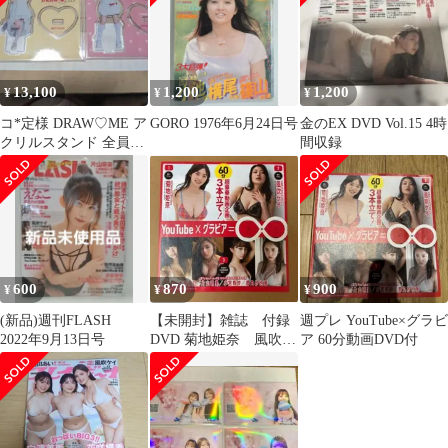
13,100
1,200
1,200
¥
¥
¥
コ*定様 DRAW♡ME ア
GORO 1976年6月24日号
金のEX DVD Vol.15 4時
クリルスタンド 全員セ
間収録
ット
600
870
900
¥
¥
¥
(新品)週刊FLASH
【未開封】雑誌 付録
週プレ YouTube×グラビ
2022年9月13日号
DVD 菊地姫奈 風吹ケ
ア 60分動画DVD付
イ 大原優乃