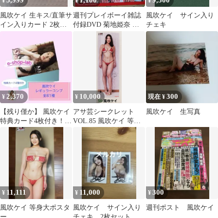
5,999
1,100
9,300
¥
¥
¥
風吹ケイ 生キス/直筆サ
週刊プレイボーイ雑誌
風吹ケイ サイン入り
イン入りカード 2枚セ
付録DVD 菊地姫奈 風
チェキ
ット
吹ケイ 太原優乃 片山萌
美 他
2,370
10,000
300
¥
¥
現在 ¥
【残り僅か】 風吹ケイ
アサ芸シークレット
風吹ケイ 生写真
特典カード4枚付き！レ
VOL.85 風吹ケイ 等身
ギュラーコンプ 1束81
大ポスター
種
11,111
11,000
300
¥
¥
¥
風吹ケイ 等身大ポスタ
風吹ケイ サイン入り
週刊ポスト 風吹ケイ
ー
チェキ 2枚セット グ