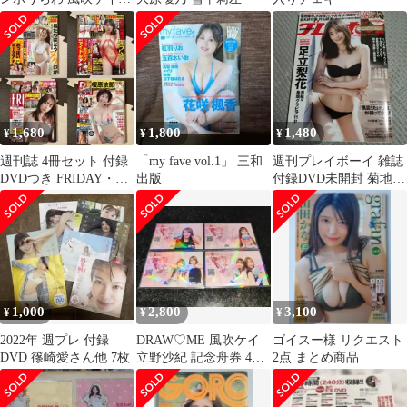
DRAW ME ドローミー
1,680
1,800
1,480
¥
¥
¥
週刊誌 4冊セット 付録
「my fave vol.1」 三和
週刊プレイボーイ 雑誌
DVDつき FRIDAY・EX
出版
付録DVD未開封 菊地姫
MAX各2
奈 風吹ケイ 片山萌美
1,000
2,800
3,100
¥
¥
¥
2022年 週プレ 付録
DRAW♡ME 風吹ケイ
ゴイスー様 リクエスト
DVD 篠崎愛さん他 7枚
立野沙紀 記念舟券 4枚
2点 まとめ商品
ボートレース平和島 的
中