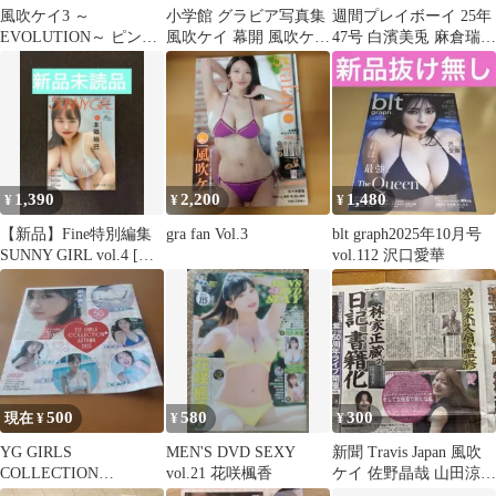
風吹ケイ3 ～
小学館 グラビア写真集
週間プレイボーイ 25年
EVOLUTION～ ピンス
風吹ケイ 幕開 風吹ケイ
47号 白濱美兎 麻倉瑞季
ポビキニカード12
1st写真集
花咲楓香 風吹ケイ 新品
#02/10
未読
1,390
2,200
1,480
¥
¥
¥
【新品】Fine特別編集
gra fan Vol.3
blt graph2025年10月号
SUNNY GIRL vol.4 [本
vol.112 沢口愛華
郷柚巴]
500
580
300
現在 ¥
¥
¥
YG GIRLS
MEN'S DVD SEXY
新聞 Travis Japan 風吹
COLLECTION
vol.21 花咲楓香
ケイ 佐野晶哉 山田涼介
AUTUMN 2025 DVD
ジョージ紫 森悠斗