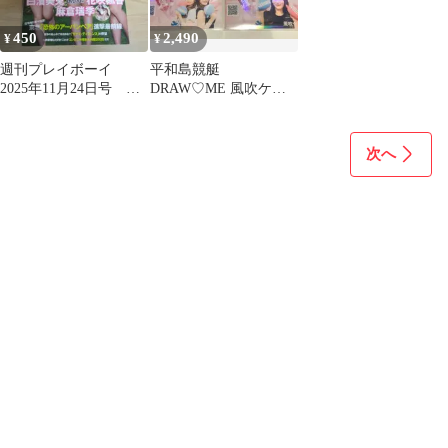
450
2,490
¥
¥
週刊プレイボーイ
平和島競艇
2025年11月24日号
DRAW♡ME 風吹ケイ&
No.47
立野沙紀 記念舟券 4枚
【フルコンプ】
次へ