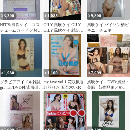
3,300
1,085
9,800
¥
¥
¥
HIT'S/風吹ケイ コス
OILY 風吹ケイ OILY
風吹ケイ パイソン柄ビ
チュームカード 64枚限
OILY 風吹ケイ 雑誌 グ
キニ チェキ
定
ラビア
1,980
1,100
7,999
¥
¥
¥
グラビアアイドル雑誌
my fave vol.1 花咲楓香
風吹ケイ DVD:風靡・
gra fan/DVD付/斎藤恭
紅羽りお 五百木いお
美彩 【2作品まとめ】
代/ちとせよしの★風吹
【サイン入ミニフォト
ケイ
ブック付】