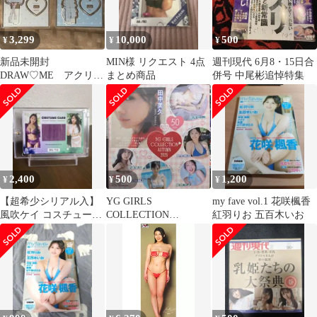
3,299
10,000
500
¥
¥
¥
新品未開封
MIN様 リクエスト 4点
週刊現代 6月8・15日合
DRAW♡ME アクリル
まとめ商品
併号 中尾彬追悼特集
スタンド ドローミー
アクスタ ケイ/梨々夏
2,400
500
1,200
¥
¥
¥
【超希少シリアル入】
YG GIRLS
my fave vol.1 花咲楓香
風吹ケイ コスチューム
COLLECTION
紅羽りお 五百木いお
カード 特典 極レア
AUTUMN 2025