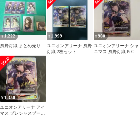
灯織(アイドル金箔押し
サイン入り)
1,222
1,999
900
¥
¥
¥
風野灯織 まとめ売り
ユニオンアリーナ 風野
ユニオンアリーナ シャ
灯織 2枚セット
ニマス 風野灯織 PcC パ
ラレル サインカード
1,350
¥
ユニオンアリーナ アイ
マス プレシャスブース
ター 風野灯織 PcC★