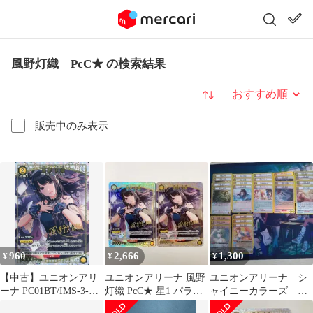
風野灯織 PcC★ の検索結果
並び替え
販売中のみ表示
960
2,666
1,300
¥
¥
¥
【中古】ユニオンアリ
ユニオンアリーナ 風野
ユニオンアリーナ シ
ーナ PC01BT/IMS-3-
灯織 PcC★ 星1 パラレ
ャイニーカラーズ 黄
006[PcC★]：(キラ)風野
ル 2枚セット
色 まとめ