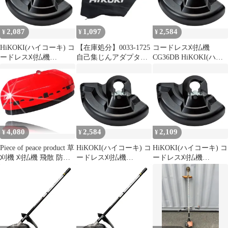
2,087
1,097
2,584
¥
¥
¥
HiKOKI(ハイコーキ) コ
【在庫処分】0033-1725
コードレス刈払機
ードレス刈払機
自己集じんアダプタ用
CG36DB HiKOKI(ハイ
CG36DB CG18DA 用 飛
ダストバッグ(1枚)
コーキ) CG18DA 用 飛
散防護カバー 377271
HiKOKI(ハイコーキ)
散防護カバー 377271
4,080
2,584
2,109
¥
¥
¥
Piece of peace product 草
HiKOKI(ハイコーキ) コ
HiKOKI(ハイコーキ) コ
刈機 刈払機 飛散 防止
ードレス刈払機
ードレス刈払機
用 カバー ガード
CG36DB CG18DA 用 飛
CG36DB CG18DA 用 飛
Large(Large size)
散防護カバー 377271
散防護カバー 377271