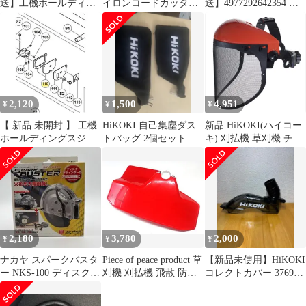
送】工機ホールディン
イロンコードカッタ
送】4977292642354 刈
グス HiKOKI デンチカ
ー、カバーセット
払機用飛散防護カバー
バー (329897 6444)
4977292642354 藤原産
業 本体取付用【沖縄離
島販売不可】
2,120
1,500
4,951
¥
¥
¥
【 新品 未開封 】 工機
HiKOKI 自己集塵ダス
新品 HiKOKI(ハイコー
ホールディングスジャ
トバッグ 2個セット
キ) 刈払機 草刈機 チェ
パン HiKOKI カバー(A)
ンソー 作業用 フェイス
319271 未使用 送料無料
ガード 0060-0020
2,180
3,780
2,000
¥
¥
¥
ナカヤ スパークバスタ
Piece of peace product 草
【新品未使用】HiKOKI
ー NKS-100 ディスクグ
刈機 刈払機 飛散 防止
コレクトカバー 376988
ラインダー用 安全カバ
用 カバー ガード 小石
集塵丸のこ用
ー
防護 家庭用 電動 エン