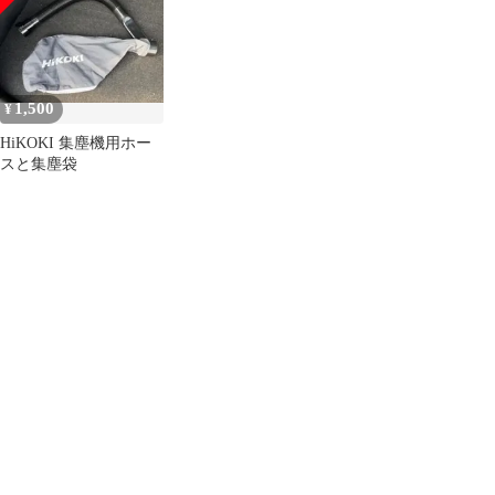
ジン 草刈り機 チップソ
ー ナイロン刃 金属刃
農業器具 Medium size(
Medium size)
1,500
¥
HiKOKI 集塵機用ホー
スと集塵袋