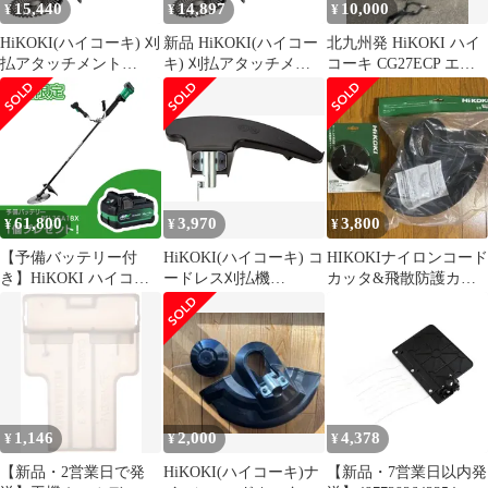
15,440
14,897
10,000
¥
¥
¥
HiKOKI(ハイコーキ) 刈
新品 HiKOKI(ハイコー
北九州発 HiKOKI ハイ
払アタッチメント
キ) 刈払アタッチメン
コーキ CG27ECP エン
CG36DC(DLN)用 アク
ト CG36DC(DLN)用 ア
ジン 草刈機 DIY工具
セサリ チップソー
クセサリ チップソー
255mm 0038-2808
255mm 0038-2808
61,800
3,970
3,800
¥
¥
¥
【予備バッテリー付
HiKOKI(ハイコーキ) コ
HIKOKIナイロンコード
き】HiKOKI ハイコー
ードレス刈払機
カッタ&飛散防護カバ
キ 36V 充電式 草刈り機
CG36DC用ナイロンカ
ーセット
刈払い機 両手ハンドル
ッタ用 飛散防護カバー
仕様 蓄電池・充電器付
380000
き CG36DC(WPZ) バッ
テリー2個
1,146
2,000
4,378
¥
¥
¥
【新品・2営業日で発
HiKOKI(ハイコーキ)ナ
【新品・7営業日以内発