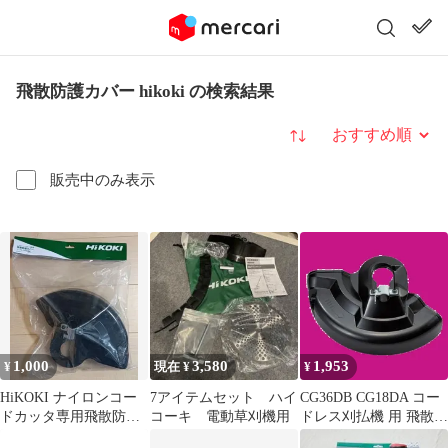
飛散防護カバー hikoki の検索結果
並び替え
販売中のみ表示
1,000
3,580
1,953
¥
現在 ¥
¥
HiKOKI ナイロンコー
7アイテムセット ハイ
CG36DB CG18DA コー
ドカッタ専用飛散防護
コーキ 電動草刈機用
ドレス刈払機 用 飛散防
カバー 377271
護カバー HiKOKI(ハイ