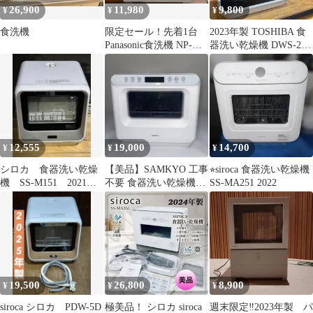
26,900
11,980
9,800
¥
¥
¥
食洗機
限定セール！先着1台
2023年製 TOSHIBA 食
Panasonic食洗機 NP-
器洗い乾燥機 DWS-22A
TCR4
工事不要 タンク式
12,555
19,000
14,700
¥
¥
¥
シロカ 食器洗い乾燥
【美品】SAMKYO 工事
⭐︎siroca 食器洗い乾燥機
機 SS-M151 2021年
不要 食器洗い乾燥機
SS-MA251 2022
製
T40 ホワイト 白 食洗機
19,500
26,800
8,900
¥
¥
¥
siroca シロカ PDW-5D
極美品！ シロカ siroca
週末限定‼️2023年製 パ