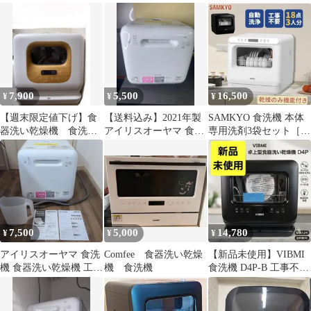
年製
工事不要 本体
NP-TML1
7,900
5,500
16,500
¥
¥
¥
【週末限定値下げ】食
【送料込み】2021年製
SAMKYO 食洗機 本体
器洗い乾燥機 食洗
アイリスオーヤマ 食洗
専用洗剤3袋セット［美
機 工事不要 uv除
機
品］使用回数５回 T40
菌 木目調
7,500
5,000
14,780
¥
¥
¥
アイリスオーヤマ 食洗
Comfee 食器洗い乾燥
【新品未使用】VIBMI
機 食器洗い乾燥機 工事
機 食洗機
食洗機 D4P-B 工事不要
不要 ISHT-5000-W
食器洗い乾燥機 タンク
式