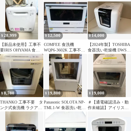
28,999
12,500
14,000
¥
¥
¥
【新品未使用】工事不
COMFEE 食洗機
【2024年製】TOSHIBA
要IRIS OHYAMA 食器
WQP6-3602K 工事不要
食器洗い乾燥機 DWS-
洗い乾燥機
5人用 8.7L
33A 工事不要
8,780
19,800
19,000
¥
¥
¥
THANKO 工事不要 タ
Panasonic SOLOTA NP-
＃【通電確認済み・動
ンク式食洗機 ラクア
TML1-W 食器洗い乾燥
作未確認】アイリスオ
mini TK-MDW22W
機/おまけつき
ーヤマ 食器洗い乾燥機
工事不要 給水タンク式
【棚無し1】【8】