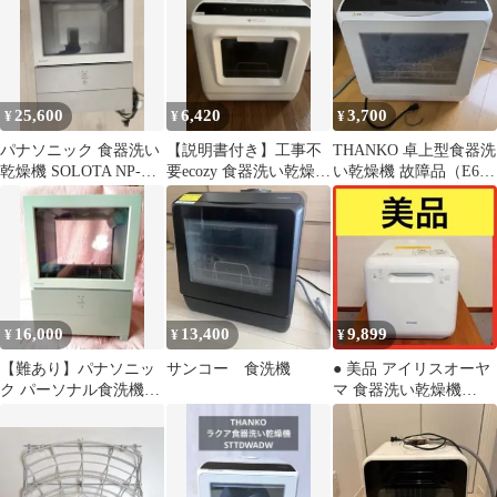
25,600
6,420
3,700
¥
¥
¥
パナソニック 食器洗い
【説明書付き】工事不
THANKO 卓上型食器洗
乾燥機 SOLOTA NP-
要ecozy 食器洗い乾燥機
い乾燥機 故障品（E6エ
TML1-W
EZ-DW01WA 食洗機
ラー）
16,000
13,400
9,899
¥
¥
¥
【難あり】パナソニッ
サンコー 食洗機
● 美品 アイリスオーヤ
ク パーソナル食洗機
マ 食器洗い乾燥機
NP-TML1-W
KISHT-5000-W