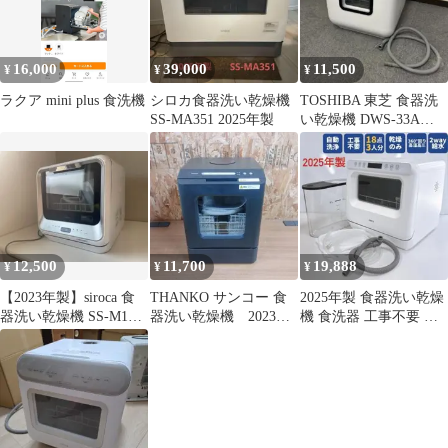
16,000
39,000
11,500
¥
¥
¥
ラクア mini plus 食洗機
シロカ食器洗い乾燥機
TOSHIBA 東芝 食器洗
SS-MA351 2025年製
い乾燥機 DWS-33A
2022年製
12,500
11,700
19,888
¥
¥
¥
【2023年製】siroca 食
THANKO サンコー 食
2025年製 食器洗い乾燥
器洗い乾燥機 SS-M151
器洗い乾燥機 2023年
機 食洗器 工事不要 コ
工事不要
製
ンパクトSAMKYO T40