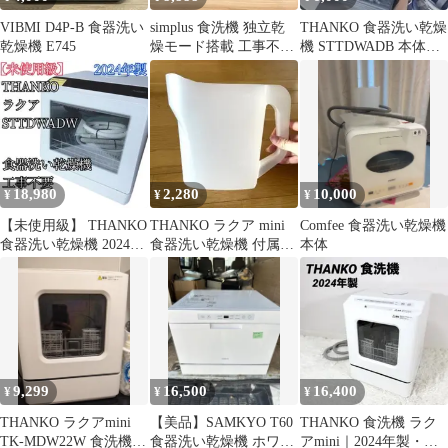
VIBMI D4P-B 食器洗い
simplus 食洗機 独立乾
THANKO 食器洗い乾燥
乾燥機 E745
燥モード搭載 工事不要
機 STTDWADB 本体
3~4人用 食器洗い乾燥
2022年製
機
18,980
2,280
10,000
¥
¥
¥
【未使用級】 THANKO
THANKO ラクア mini
Comfee 食器洗い乾燥機
食器洗い乾燥機 2024年
食器洗い乾燥機 付属品
本体
製 STTDWADW
給水用ピッチャー
1.8L①
9,299
16,500
16,400
¥
¥
¥
THANKO ラクアmini
【美品】SAMKYO T60
THANKO 食洗機 ラク
TK-MDW22W 食洗機
食器洗い乾燥機 ホワイ
アmini｜2024年製・使