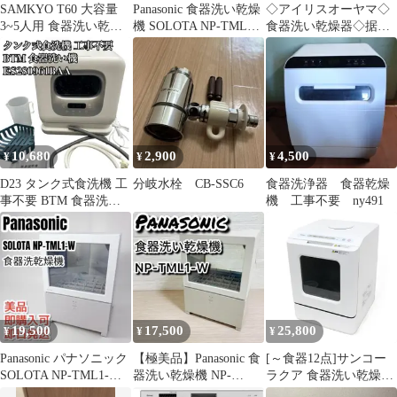
SAMKYO T60 大容量
Panasonic 食器洗い乾燥
◇アイリスオーヤマ◇
3~5人用 食器洗い乾燥
機 SOLOTA NP-TML1
食器洗い乾燥器◇据え
機 24年製 工事不要◇
工事不要
置き・卓上◇2020年
製！◇
10,680
2,900
4,500
¥
¥
¥
D23 タンク式食洗機 工
分岐水栓 CB-SSC6
食器洗浄器 食器乾燥
事不要 BTM 食器洗い
機 工事不要 ny491
機 ES280961BAA
19,500
17,500
25,800
¥
¥
¥
Panasonic パナソニック
【極美品】Panasonic 食
[～食器12点]サンコー
SOLOTA NP-TML1-W
器洗い乾燥機 NP-
ラクア 食器洗い乾燥機
食器洗乾燥機
TML1-W 2023年製
mini Plus 工事不要 タン