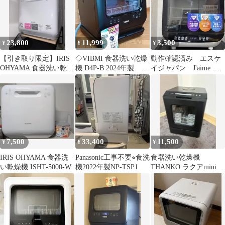
23,800
11,999
3,500
¥
¥
¥
【引き取り限定】IRIS
◇VIBMI 食器洗い乾燥
動作確認済み エスケ
OHYAMA 食器洗い乾燥
機 D4P-B 2024年製 タ
イジャパン J'aime 食
機 工事不要 本体
ンク・水栓2way
器洗い乾燥機 本体 工事
不要
7,500
33,400
11,500
¥
¥
¥
IRIS OHYAMA 食器洗
Panasonic工事不要⭐︎食洗
食器洗い乾燥機
い乾燥機 ISHT-5000-W
機2022年製NP-TSP1
THANKO ラクアmini
Plus TK-MDW22B