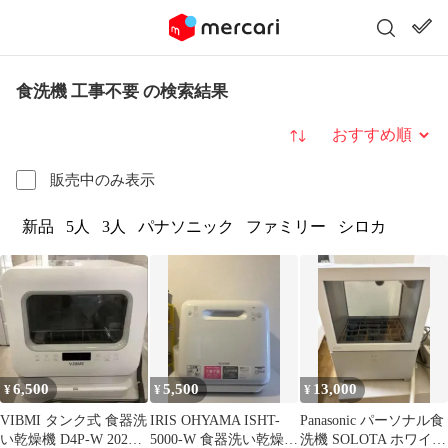
食洗機 工事不要 の検索結果
並び替え
販売中のみ表示
新品
5人
3人
パナソニック
ファミリー
シロカ
6,500
5,500
13,000
¥
¥
¥
VIBMI タンク式 食器洗
IRIS OHYAMA ISHT-
Panasonic パーソナル食
い乾燥機 D4P-W 2023
5000-W 食器洗い乾燥機
洗機 SOLOTA ホワイト