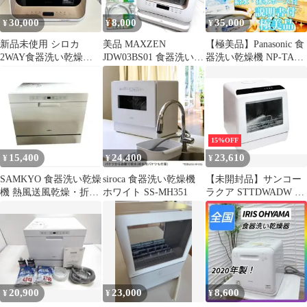
30,000
8,000
35,000
¥
¥
¥
新品未使用 シロカ
美品 MAXZEN
【極美品】Panasonic 食
2WAY食器洗い乾燥機
JDW03BS01 食器洗い乾
器洗い乾燥機 NP-TA4
PDW-5D ゴールド 2025
燥機 2021年製
食洗機 付属品あり
年製
15%OFF
15,400
24,400
23,610
¥
¥
¥
SAMKYO 食器洗い乾燥
siroca 食器洗い乾燥機
【未開封品】サンコー
機 熱風送風乾燥・折り
ホワイト SS-MH351
ラクア STTDWADW 食
たたみ給水バケツ付き
器洗い乾燥機 ホワイト
T60
工事不要 便利家電 食洗
機
20,900
23,000
8,600
¥
¥
¥