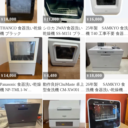
10,000
11,000
16,000
¥
¥
¥
THANCO 食器洗い乾燥
シロカ 2WAY食器洗い
25年製 SAMKYO 食洗
機 ブラック
乾燥機 SS-M151 ブラッ
機 T40 工事不要 食器洗
ク 食洗機 工事不要
い乾燥機 1〜3人用
14,000
4,480
18,000
¥
¥
¥
Panasonic 食器洗い乾燥
動作良好ChuMaste 卓上
26年製 SAMKYO 食
機 NP-TML1-W
型食洗機 CM-XWJ01 食
洗機 食器洗い乾燥機
SOLOTA2023年式
洗機洗剤のおまけ付き
T60(福岡市引き取り限
定)