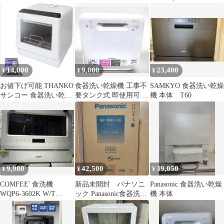
工事不要 タンク式
ト
用回数少
14,000
9,000
23,400
¥
¥
¥
お値下げ可能 THANKO
食器洗い乾燥機 工事不
SAMKYO 食器洗い乾燥
サンコー 食器洗い乾燥
要タンク式 即使用可 水
機 本体 T60
機 食洗器
道代節約 時短 全国配送
9,980
42,500
39,050
¥
¥
¥
COMFEE' 食洗機
新品未開封 パナソニ
Panasonic 食器洗い乾燥
WQP6-3602K W/T
ック Panasonic食器洗い
機 本体
UV、給水ホース付工事
乾燥機 NP-TML1-W
不要