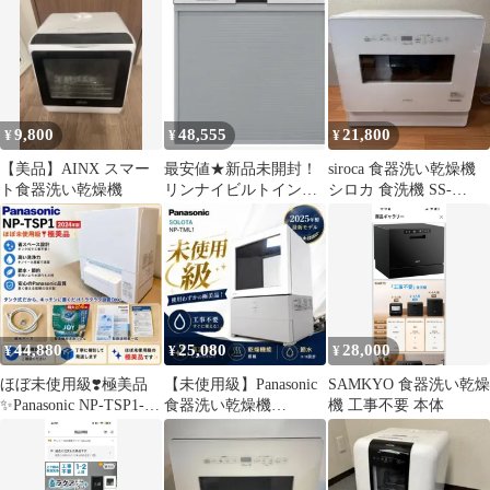
ク式 tk-miniplus-w ホ
ワイト 整備済みアウト
レット品 [良い(B)]
9,800
48,555
21,800
¥
¥
¥
【美品】AINX スマー
最安値★新品未開封！
siroca 食器洗い乾燥機
ト食器洗い乾燥機
リンナイビルトイン食
シロカ 食洗機 SS-
洗機 リンナイ RKW-
MH351 2023年製
405A-SV
44,880
25,080
28,000
¥
¥
¥
ほぼ未使用級❣️極美品
【未使用級】Panasonic
SAMKYO 食器洗い乾燥
✨Panasonic NP-TSP1-W
食器洗い乾燥機
機 工事不要 本体
食洗機 タンク式
SOLOTA NP-TML1