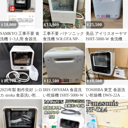
18,000
13,900
25,500
¥
¥
¥
SAMKYO 工事不要 食
工事不要 パナソニック
美品 アイリスオーヤマ
洗機 1~3人用 食器洗い
食洗機 SOLOTA NP-
ISHT-5000-W 食洗機 工
乾燥機
TML1 2023年製
事不要 給水タンク式
15,700
12,500
10,500
¥
¥
¥
2025年製 動作良好 シロ
IRIS OHYAMA 食器洗
TOSHIBA 東芝 食器洗
カ siroka 食器洗い乾燥
い乾燥機 ISHT-5000-W
い乾燥機 DWS-22A 工
機 SS-M151
事不要 2022年製