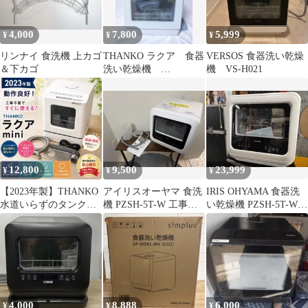
4,000
7,800
5,999
¥
¥
¥
リンナイ 食洗機 上カゴ
THANKO ラクア 食器
VERSOS 食器洗い乾燥
＆下カゴ
洗い乾燥機
機 VS-H021
STTDWADW
12,800
9,500
23,999
¥
¥
¥
【2023年製】THANKO
アイリスオーヤマ 食洗
IRIS OHYAMA 食器洗
水道いらずのタンク式
機 PZSH-5T-W 工事不
い乾燥機 PZSH-5T-W
食洗機 ラクアmini
要 タンク式 食器洗い乾
本体
燥機
4,000
8,888
6,000
¥
¥
¥