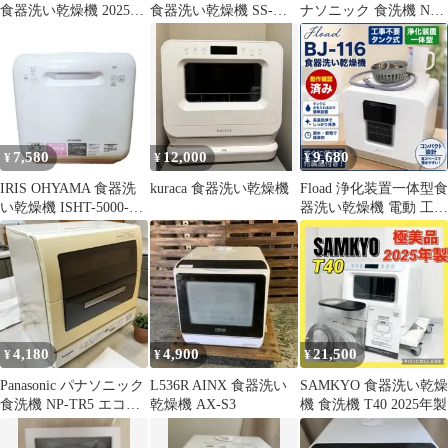
食器洗い乾燥機 2025年
食器洗い乾燥機 SS-
ナソニック 食洗機 NP-
製 美品
MA351 2024年製
TML1-W SOLOTA
7,580
12,000
9,680
¥
¥
¥
IRIS OHYAMA 食器洗
kuraca 食器洗い乾燥機
Fload 浄化装置一体型食
い乾燥機 ISHT-5000-W
器洗い乾燥機 電動 工事
本体
不要 ACCT BJ-116
4,180
4,900
21,500
¥
¥
¥
Panasonic パナソニック
L536R AINX 食器洗い
SAMKYO 食器洗い乾燥
食洗機 NP-TR5 エコナ
乾燥機 AX-S3
機 食洗機 T40 2025年製
ビ搭載