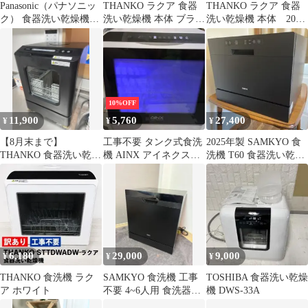
Panasonic（パナソニッ
THANKO ラクア 食器
THANKO ラクア 食器
ク） 食器洗い乾燥機
洗い乾燥機 本体 ブラッ
洗い乾燥機 本体 2022
NP-TH4 2021年製
ク
年製
10%OFF
11,900
5,760
27,400
¥
¥
¥
【8月末まで】
工事不要 タンク式食洗
2025年製 SAMKYO 食
THANKO 食器洗い乾燥
機 AINX アイネクス
洗機 T60 食器洗い乾燥
機 「ラクアmini Plus」
食器洗い乾燥機 AX-
機 工事不要 タンク式
S3
6,180
29,000
9,000
¥
¥
¥
THANKO 食洗機 ラク
SAMKYO 食洗機 工事
TOSHIBA 食器洗い乾燥
ア ホワイト
不要 4~6人用 食洗器家
機 DWS-33A
庭用 T80