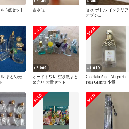
2,500
800
¥
¥
ル 3点セット
香水瓶
香水 ボトル インテリア
オブジェ
2,000
1,010
¥
¥
トル まとめ売
オードトワレ 空き瓶まと
Guerlain Aqua Allegoria
ト
め売り 大量セット
Pera Granita 少量