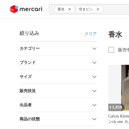
ンツにスキップ
香水
空きビン
絞り込み
香水 
クリア
カテゴリー
販売
ブランド
サイズ
販売状況
出品者
1,050
¥
Calvin K
商品の状態
ンck one
ン100ml