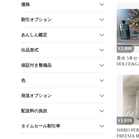
価格
割引オプション
あんしん鑑定
2,000
¥
出品形式
香水 5本セッ
DOLCE&G
保証付き整備品
びん５本セ
色
発送オプション
配送料の負担
1,010
¥
タイムセール割引率
SHIRO PE
FREESIA M