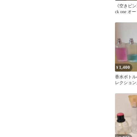
《空きビン》Ca
ck one 
100ml空瓶
1,400
¥
香水ボトル
レクション