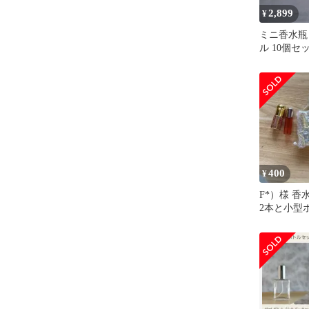
2,899
¥
ミニ香水瓶
ル 10個セ
400
¥
F*）様 
2本と小型