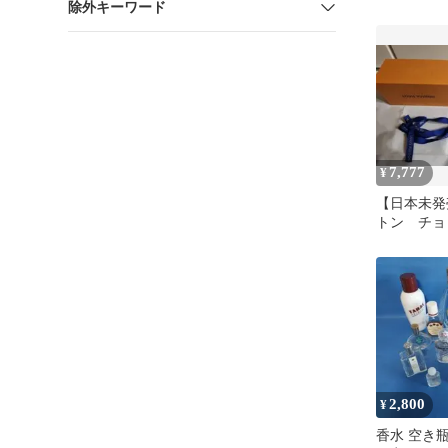
除外キーワード
きビン
7,777
¥
【日本未発
トン チョ
レッド 瓶
2,800
¥
香水 空き