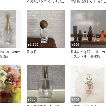
不透明ガラス くもりガラ
空き瓶 5点セット まと
ス クリアガラス コルク
売り ガラス容器 インテ
栓
リア
1,900
600
¥
¥
e Eau de Parfum
香水瓶
香水の空き瓶 6個 ガ
瓶 2個
ラスボトル 香水瓶
500
700
¥
¥