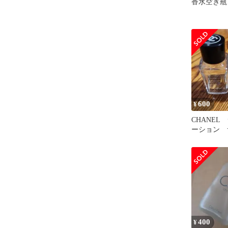
香水空き瓶
600
¥
CHANEL
ーション 
ル ガラ
２個セット
400
¥