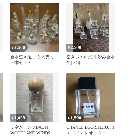
2,500
2,500
¥
¥
香水空き瓶 まとめ売り
空きボトル(使用済み香水
ビン
20本セット
瓶) 8個
1,099
1,500
¥
¥
ト
※空きビン※BAUM
CHANEL ÉGOÏSTE100ml
き
WOODLAND WINDS
エゴイスト オードゥ ト