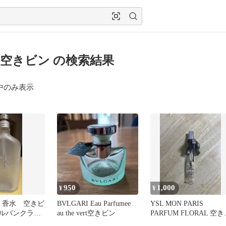
空きビン の検索結果
中のみ表示
950
1,000
¥
¥
lein 香水 空きビ
BVLGARI Eau Parfumee
YSL MON PARIS
 カルバンクライ
au the vert空きビン
PARFUM FLORAL 空
ン