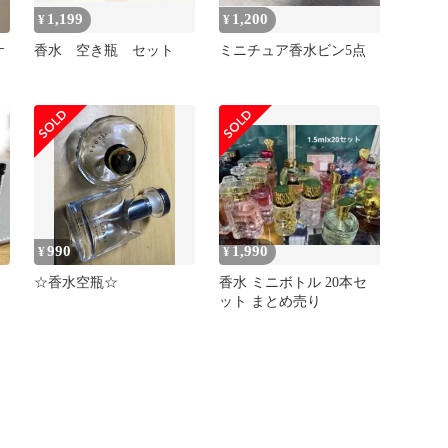
1,199
1,200
¥
¥
ケ
香水 空き瓶 セット
ミニチュア香水ビン5点
990
1,990
¥
¥
☆香水空瓶☆
香水 ミニボトル 20本セ
ット まとめ売り