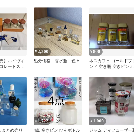
びん
2,300
800
¥
¥
売】ルイヴィ
処分価格 香水瓶 色々
ネスカフェ ゴールドブ
コレートスプ
ンド 空き瓶 空きビン 3
 3種類
3個 3瓶 90g 80g
1,722
1,000
¥
¥
瓶 まとめ売り
4点 空きビン びんボトル
ジャム ディフューザー