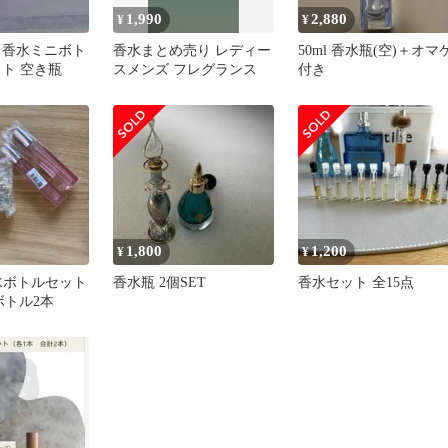
1,990
2,880
¥
¥
 香水ミニボト
香水まとめ売り レディー
50ml 香水瓶(空)＋オマ
ット 空き瓶
スメンズ フレグランス
付き
1,800
1,200
¥
¥
香水ボトルセット
香水瓶 2個SET
香水セット 全15点
ボトル2本