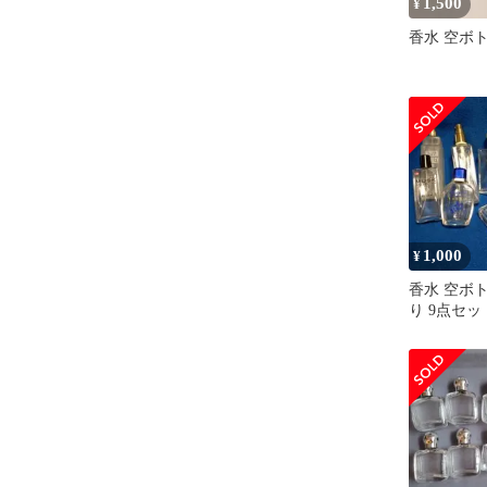
1,500
¥
香水 空ボト
1,000
¥
香水 空ボ
り 9点セッ