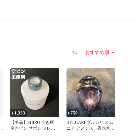
並び替え
1,333
750
¥
¥
【美品】SHIRO 空き瓶
BVLGARI ブルガリ オム
きビ
空きビン サボン フレグ
ニア アメジスト香水空き
ランス ディフューザー
ビン☆即日発送☆