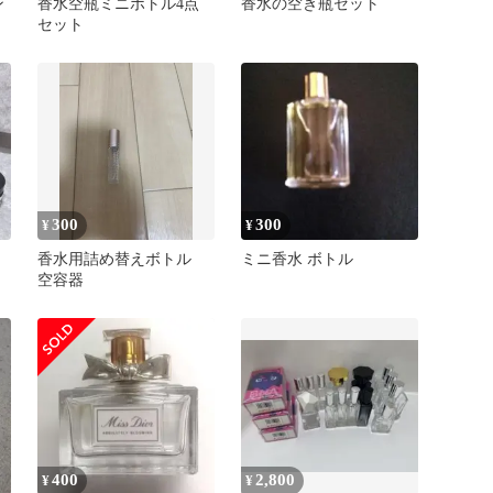
ン
香水空瓶ミニボトル4点
香水の空き瓶セット
セット
300
300
¥
¥
香水用詰め替えボトル
ミニ香水 ボトル
空容器
400
2,800
¥
¥