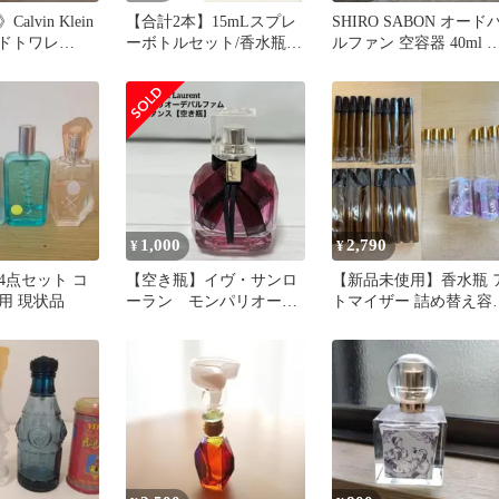
lvin Klein
【合計2本】15mLスプレ
SHIRO SABON オード
オードトワレ
ーボトルセット/香水瓶/
ルファン 空容器 40ml 
アトマイザー
名配送
1,000
2,790
¥
¥
4点セット コ
【空き瓶】イヴ・サンロ
【新品未使用】香水瓶 
用 現状品
ーラン モンパリオーデ
トマイザー 詰め替え容
パルファム アンタン
32点セット
ス 30ml