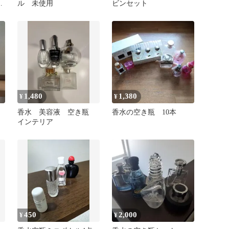
め
ル 未使用
ビンセット
1,480
1,380
¥
¥
香水 美容液 空き瓶
香水の空き瓶 10本
インテリア
450
2,000
¥
¥