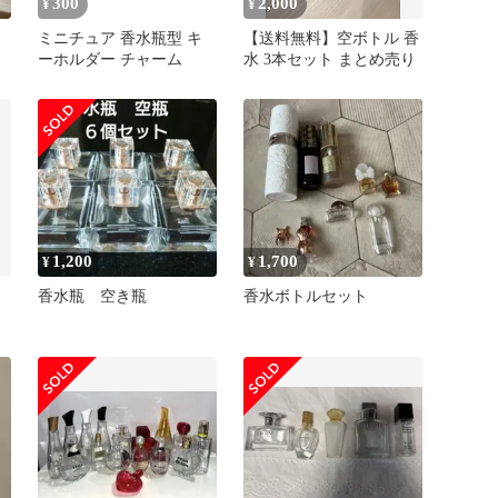
300
2,000
¥
¥
ミニチュア 香水瓶型 キ
【送料無料】空ボトル 香
ーホルダー チャーム
水 3本セット まとめ売り
1,200
1,700
¥
¥
香水瓶 空き瓶
香水ボトルセット