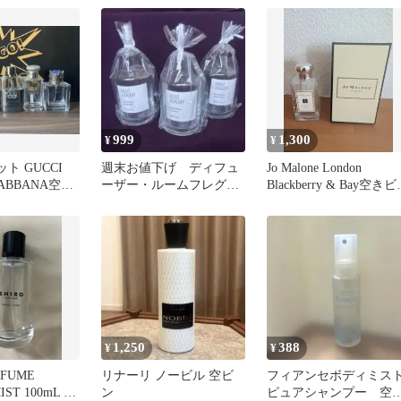
999
1,300
¥
¥
ト GUCCI
週末お値下げ ディフュ
Jo Malone London
ABBANA空き
ーザー・ルームフレグラ
Blackberry & Bay空き
ット
ンス用 空きビン ３個
箱あり
セット
1,250
388
¥
¥
RFUME
リナーリ ノービル 空ビ
フィアンセボディミス
IST 100mL 空
ン
ピュアシャンプー 空