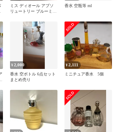
パ
ミス ディオール アブソ
香水 空瓶等 ml
匿
リュートリー ブルーミン
グ 50ml
2,000
2,111
¥
¥
ア
香水 空ボトル 6点セット
ミニチュア香水 5個
器
まとめ売り