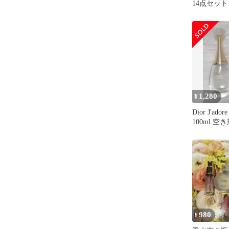
14点セット
1,280
¥
Dior J'ador
100ml 空き
980
¥