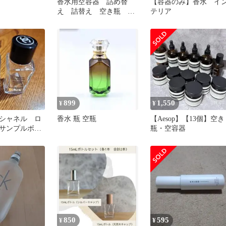
香水用空容器 詰め替
【容器のみ】香水 イ
え 詰替え 空き瓶 空
テリア
瓶 アトマイザー
899
1,550
¥
¥
 シャネル ロ
香水 瓶 空瓶
【Aesop】【13個】空き
サンプルボト
瓶・空容器
ス 空きビン
850
595
¥
¥