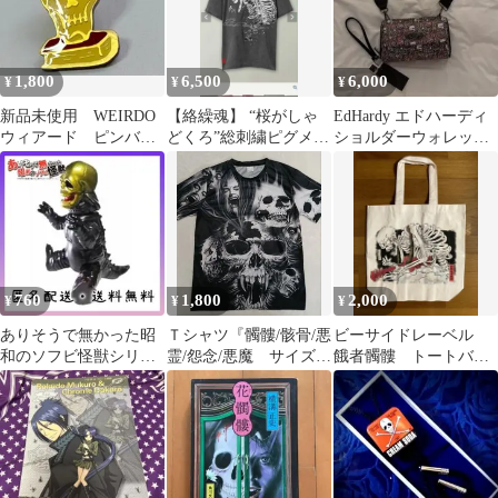
1,800
6,500
6,000
¥
¥
¥
新品未使用 WEIRDO
【絡繰魂】 “桜がしゃ
EdHardy エドハーディ
ウィアード ピンバッ
どくろ”総刺繍ピグメン
ショルダーウォレット
ジ スカル 髑髏 エ
ト加工Tシャツ
ブラック 豹柄 髑髏 骸
ナメル
骨
760
1,800
2,000
¥
¥
¥
ありそうで無かった昭
Ｔシャツ『髑髏/骸骨/悪
ビーサイドレーベル
和のソフビ怪獣シリー
霊/怨念/悪魔 サイズ
餓者髑髏 トートバッ
ズ 髑髏怪獣スカルリザ
L 黒』新品
グ B-SIDE LABEL
ース亜種 【新品】