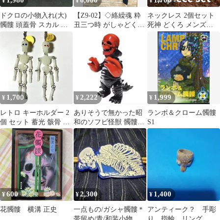
1,980
6,000
1,700
¥
¥
¥
ドクロの小物入れ(大)
【Z9-02】◇絡繰魂 粋
ネックレス 2個セット
髑髏 頭蓋骨 スカル ガ
丑三つ時 がしゃどくろ
死神 どくろ メンズ
イコツ ホラー ハロウィ
刺繍 パーカー サイズ
60cm シルバー がいこ
ン
Ｌ 黒系
つ スカル 金属 ペンダ
ント アクセサリー スト
リート系 おしゃれ カジ
ュアル レディース
t11205
1,700
2,222
1,999
¥
¥
¥
レトロ キーホルダー 2
ありそうで無かった昭
ランボ＆クローム髑髏
個 セット 蓄光 骸骨 髑
和のソフビ怪獣 髑髏怪
S1
髏 骨 夜光 未使用 当時
獣レッドスカルシザー
物
ス
600
2,300
1,400
¥
¥
¥
花髑髏 横溝 正史
一点もの/ガシャ髑髏＊
アンティーク？ 手彫
帯留め/青/和装小物 着
り 指輪 リング 髑