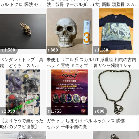
カル ドクロ 髑髏 セッ
髏 骸骨 キーホルダ
(大) 髑髏 頭蓋骨 スカル
クス 48手 エロ 白 古着
ー アメカジ ヴィン
ガイコツ ホラー ハロウ
ビンテージ アンティー
テージ どくろ
ィン
ク VINTAGE 小物 アク
セサリー p20/
1,580
880
1,180
¥
¥
¥
ペンダントトップ 真
未使用 リアル系 スカル
UT 浮世絵 相馬の古内
鍮 どくろ スカル
ヘッド 置物 ミニオブジ
裏ガシャ髑髏 Tシャツ
キーホルダー ネック
ェ 頭蓋骨 髑髏 ドクロ
黒 XL 骸骨
レストップ ドクロ
新品
2,999
1,755
800
¥
¥
¥
【ありそうで無かった
ガチャ まちぼうけ ベル
ネックレス 髑髏
昭和のソフビ怪獣】髑
セルク 千年帝国の鷹篇
髏怪獣 3種セット
２種 髑髏の騎士 フェム
ト