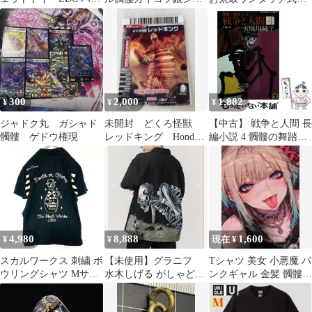
ドスピナー 髑髏 侍
バーロカビリーペンダ
歌川国芳相馬の古内
ントトップ
裏 ガシャ髑髏
300
2,000
1,882
¥
¥
¥
ジャドク丸 ガシャド
未開封 どくろ怪獣
【中古】 戦争と人間 長
髑髏 ゲドウ権現
レッドキング Honda
編小説 4 髑髏の舞踏
Special Edition
4,5 (光文社文庫) / 五味
川純平 / 光文社
4,980
8,888
1,600
¥
¥
現在 ¥
スカルワークス 刺繍 ボ
【未使用】グラニフ
Tシャツ 美女 小悪魔 パ
ウリングシャツ Mサイ
水木しげる がしゃどく
ンクギャル 金髪 髑髏
ズ スカル 黒 骸骨 髑髏
ろ シャツ ゲゲゲの鬼
ミニスカ 網タイツ フォ
太郎 S
ト