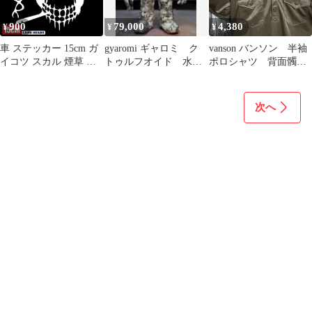
900
79,000
4,380
¥
¥
¥
車 ステッカー 15cm ガ
gyaromi ギャロミ ク
vanson バンソン 半袖
イコツ スカル 煙草 た
トゥルフオイド 水転
ポロシャツ 背面髑
ばこ ドクロ 髑髏 骸骨
写 髑髏 ドクロ 蓄
髏 ドクロ スカル
鎌 給油口 おもしろ バ
光
ワッペン
イク カー用品 おしゃれ
次へ
転写式