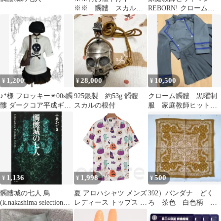
※※ 髑髏 スカル
REBORN! クローム髑
パーツ 飾り 素材
髏
手芸 管理番号243
1,200
28,000
10,500
¥
¥
¥
♪*様 フロッキー✴︎00s髑
925銀製 約53g 髑髏
クローム髑髏 黒曜制
髏 ダークコア平成ギャ
スカルの根付
服 家庭教師ヒットマ
ル NANA マクブリンク
ンREBORN!
ぴ
1,136
1,998
500
¥
¥
¥
髑髏城の七人 鳥
夏 アロハシャツ メンズ
392）バンダナ どく
(k.nakashima selection
レディース トップス カ
ろ 茶色 白色柄 イ
Vol.26)
ボチャ どくろ頭 アメリ
ンド 綿100％ 50㎝