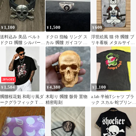
1,100
1,500
600
¥
¥
¥
送料込み 美品 ベルト
ドクロ 指輪 リング ス
浮世絵風 猫 侍 髑髏 ブ
ドクロ 髑髏 シルバー
カル 髑髏 ガイコツ 骸
リキ看板 メタルサイン
メタリック
骨 シルバーSV925
プレート
20%OFF
1,584
4,380
1,100
¥
¥
¥
髑髏桜花魁 和彫り風ダ
木彫り 髑髏 骸骨 置物
a.lab 半袖Tシャツ ブラ
ークグラフィック T シ
精密彫刻
ック スカル 蛇プリン
ャツ ゆったりシルエッ
ト 髑髏 ドクロ
ト