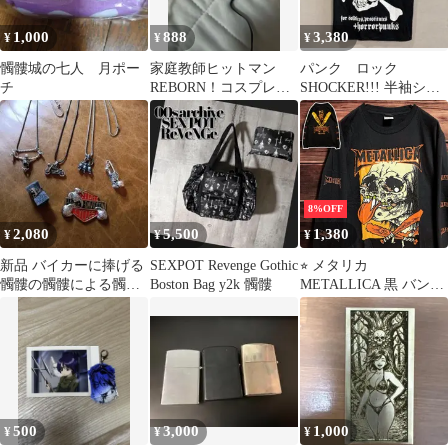
1,000
888
3,380
¥
¥
¥
髑髏城の七人 月ポー
家庭教師ヒットマン
パンク ロック
チ
REBORN！コスプレ小
SHOCKER!!! 半袖シャ
物眼帯 クローム髑髏六
ツ 豹柄 スカル 髑
道骸アクセサリー
髏 日本製
8%OFF
2,080
5,500
1,380
¥
¥
¥
新品 バイカーに捧げる
SEXPOT Revenge Gothic
⭐︎ メタリカ
髑髏の髑髏による髑髏
Boston Bag y2k 髑髏
METALLICA 黒 バンド
のためのセット
長袖 Tシャツ tee ロン T
ティーシャツ 7分丈 ロ
ック ツアー ライブ 両
面 袖 プリント 古着 ビ
ンテージ vintage メタル
ライブ ツアー スカル
髑髏 バッド p20/
500
3,000
1,000
¥
¥
¥