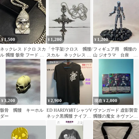
ト 病み系 ゴスロリ
1,500
1,200
1,200
¥
¥
¥
ネックレス ドクロ スカ
「十字架/クロス 髑髏/
フィギュア用 髑髏の
ル 髑髏 骸骨 フード シ
スカル ネックレス タ
山 ジオラマ 台座 サ
ルバー ブリンブリン チ
イプA ゴスロリ/スチ
イズ変更可
ェーン
ームパンク」
3,200
2,900
2,000
¥
¥
現在 ¥
骸骨 髑髏 キーホル
ED HARDY綿TシャツV
ヴァンガード 虚影襲雷
ダー
ネック黒髑髏 ナイフM
髑髏の魔女 ネヴァン
新品同様
RRR