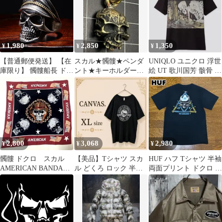
1,980
2,850
1,350
¥
¥
¥
【普通郵便発送】 【在
スカル★髑髏★ペンダ
UNIQLO ユニクロ 浮世
庫限り】 髑髏船長 ドク
ント★キーホルダー★
絵 UT 歌川国芳 骸骨 T
ロ船長 海賊 海 スカル
ドクロ
シャツ どくろ ブラック
ドクロ 髑髏 船長 キン
グ
2,800
3,068
2,980
¥
¥
¥
髑髏 ドクロ スカル
【美品】Tシャツ スカ
HUF ハフ Tシャツ 半袖
AMERICAN BANDANA
ル どくろ ロック 半袖
両面プリント ドクロ 髑
バンダナ
ロゴ ヴィンテージ XL
髏