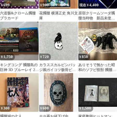
699
900
4,400
¥
¥
現在 ¥
六道骸&クローム髑髏
花髑髏 横溝正史 角川文
原宿クリームソーダ髑
プラカード
庫
髏当時物 新品未使用
デッドストックループ
タイ 極上品
1,750
720
850
¥
¥
¥
キングコング 髑髏島の
カラススカルピンバッ
ありそうで無かった昭
巨神 3D ブルーレイ 2枚
ジ鴉ガイコツ骸骨ピン
和のソフビ怪獣 髑髏怪
組
ブローチ烏ドクロ髑髏
獣スカルリザース亜種
ピンズ黒白PB4
300
600
1,500
¥
¥
¥
髑髏城の七人
※※再お値下げ中
家庭教師ヒットマン