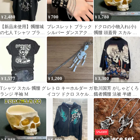
2,480
700
1,780
¥
¥
¥
【新品未使用】髑髏城
ブレスレット ブラック
ドクロの小物入れ(小)
の七人 Tシャツ ブラッ
シルバー ダンスアクセ
髑髏 頭蓋骨 スカル ガ
ク
スカル 髑髏 星 ロック
イコツ ホラー ハロウィ
パンク ストリート メン
ン
ズ レディース キッズ
1,577
1,200
3,300
¥
¥
¥
Tシャツ スカル 髑髏 グ
レトロ キーホルダー ガ
歌川国芳 がしゃどくろ
ランジ 半袖 M
イコツ ドクロ スケルト
餓者髑髏 法被 半纏 は
ン 骸骨 髑髏 蓄光
っぴ 羽織 着物 和柄 作
務衣
5%OFF