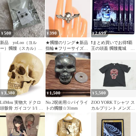
カンスタイル カップル
未使用 難
おしゃれ 薄い 4つのサ
イズが選択可 M-3Lサ
イズ ベージュ
500
390
2,699
¥
¥
¥
新品 yoLoo（ヨル
★髑髏のリング★新品
❗️まとめ買いでお得❗️覇
ー）髑髏（スカル）ピ
指輪★フリーサイズ★
王の頭蓋 髑髏魔城 4
アス
スカル★ドクロ★骸骨
枚 どくろまじょう 12
★Ｂ１８
3,380
1,500
5,500
¥
¥
¥
LilMou 実物大 ドクロ
No.2呪術用☆パイライ
ZOO YORK Tシャツ ス
頭骸骨 ガイコツ 1/1 模
トの髑髏☆31mm
カルプリント メンズ
型 インテリア置物 レプ
ドクロ 髑髏
リカ 人体模型 髑髏 樹
脂 スカル スケルトン
(ベージュかオフホワイ