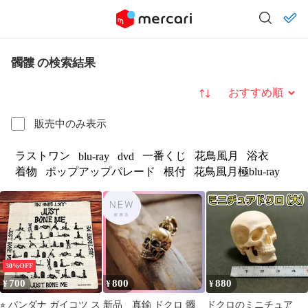
髑髏 の検索結果
並び替え
販売中のみ表示
ラストワン
一番くじ
花鳥風月
浴衣
blu-ray
dvd
着物
ポップアップパレード
根付
花鳥風月極blu-ray
30%OFF
700
800
880
¥
¥
¥
⭐︎ バンダナ ガイコツ ス
新品 真鍮 ドクロ 髑
ドクロのミニチュア