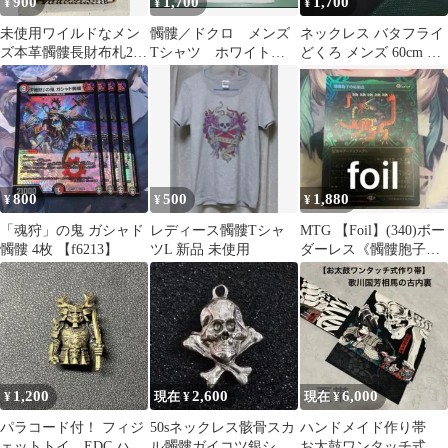
900
1,700
1,700
¥
¥
¥
未使用ワイルドなメン
髑髏／ドクロ メンズ
ネックレス バタフライ
ズ本革髑髏長財布札2
Tシャツ ホワイト L
どくろ メンズ 60cm シ
コイン1カード4箇所
サイズ
ルバー 蝶々 がいこつ
スカル 金属 ペンダント
アクセサリー ストリー
ト系 おしゃれ カジュア
ル レディース t11208
800
500
1,880
¥
¥
¥
「魂狩」の鬼 ガシャド
レディース髑髏Tシャ
MTG 【Foil】(340)ボー
髑髏 4枚 【f6213】
ツL 新品 未使用
ダーレス《髑髏胞子の
結節点》
1,200
2,600
6,000
¥
現在 ¥
現在 ¥
パラコード付！ フィジ
50sネックレス骸骨スカ
ハンドメイド作り帯
ェットトイ EDC ハン
ル髑髏ガイコツ銀シル
お太鼓ワンタッチ式