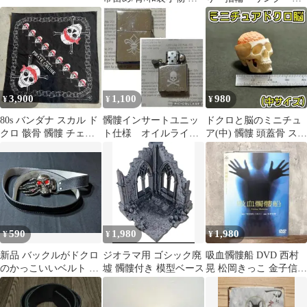
物 帯紐 帯飾り相馬の古
髏 ドクロ スカル
内裏＊
3,900
1,100
980
¥
¥
¥
80s バンダナ スカル ド
髑髏インサートユニッ
ドクロと脳のミニチュ
クロ 骸骨 髑髏 チェー
ト仕様 オイルライタ
ア(中) 髑髏 頭蓋骨 スカ
ン ビンテージ USA
ー 365
ル ガイコツ ホラー ハ
製
ロウィン
590
1,980
1,980
¥
¥
¥
新品 バックルがドクロ
ジオラマ用 ゴシック廃
吸血髑髏船 DVD 西村
のかっこいいベルト ス
墟 髑髏付き 模型ベース
晃 松岡きっこ 金子信雄
カル 髑髏
カルトホラー 和製ゴシ
ック