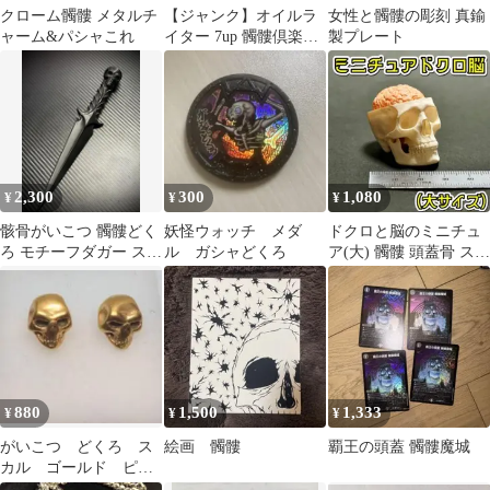
クローム髑髏 メタルチ
【ジャンク】オイルラ
女性と髑髏の彫刻 真鍮
ャーム&パシャこれ
イター 7up 髑髏倶楽部
製プレート
シルバー ZIPPO風
2,300
300
1,080
¥
¥
¥
骸骨がいこつ 髑髏どく
妖怪ウォッチ メダ
ドクロと脳のミニチュ
ろ モチーフダガー スカ
ル ガシャどくろ
ア(大) 髑髏 頭蓋骨 スカ
ルヒルトダガー【コス
ル ガイコツ ホラー ハ
プレ用】
ロウィン
880
1,500
1,333
¥
¥
¥
がいこつ どくろ ス
絵画 髑髏
覇王の頭蓋 髑髏魔城
カル ゴールド ピア
ス 両耳用 ストリー