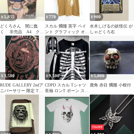
ト)
5,855
770
900
¥
¥
¥
どくろさん 闇に蠢
スカル 髑髏 英字 ペイ
水木しげるの妖怪伝 が
く 非売品 A4 クリ
ント グラフィック オー
しゃどくろ右
アファイル 香椎紗
バーサイズ Tシャツ L
季 かしいさき
メンズ
3,580
9,500
5,000
¥
¥
¥
RUDE GALLERY 2ndア
CDPD スカル Tシャツ
鹿角 赤目 髑髏 小根付
ニバーサリー 限定 Tシ
長袖 ロンT ボーン スカ
ャツ 黒M相当 髑髏
ル 骸骨 髑髏 ドクロ 骨
5%OFF