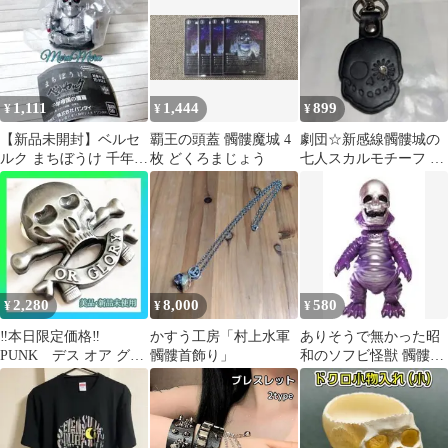
1,111
1,444
899
¥
¥
¥
【新品未開封】ベルセ
覇王の頭蓋 髑髏魔城 4
劇団☆新感線髑髏城の
ルク まちぼうけ 千年帝
枚 どくろまじょう
七人スカルモチーフ レ
国の鷹篇 髑髏の騎士
ザーキーホルダー ブラ
ック
2,280
8,000
580
¥
¥
¥
‼️本日限定価格‼️
かすう工房「村上水軍
ありそうで無かった昭
PUNK デス オア グロ
髑髏首飾り」
和のソフビ怪獣 髑髏怪
ーリー or glory 髑髏
獣 スカルリザース