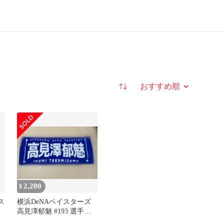
並び替え
2,200
¥
ス
横浜DeNAベイスターズ
高見澤郁魅 #193 選手名
タオル