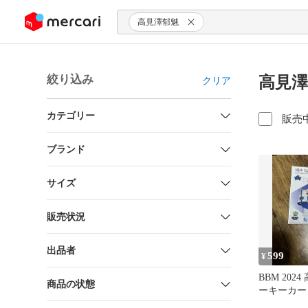
ンツにスキップ
高見澤郁魅
絞り込み
高見澤
クリア
カテゴリー
販売
ブランド
サイズ
販売状況
出品者
599
¥
BBM 202
商品の状態
ーキーカード
ベイスター