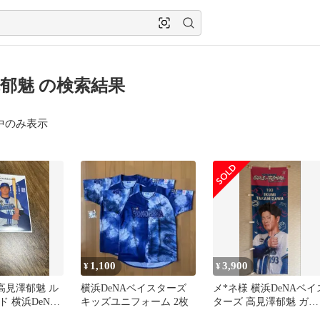
郁魅 の検索結果
中のみ表示
1,100
3,900
¥
¥
4 高見澤郁魅 ル
横浜DeNAベイスターズ
メ*ネ様 横浜DeNAベイ
 横浜DeNA
キッズユニフォーム 2枚
ターズ 高見澤郁魅 ガル
ズ
フェス のぼり