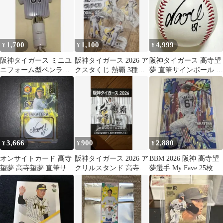
1,700
1,100
4,999
¥
¥
¥
阪神タイガース ミニユ
阪神タイガース 2026 ア
阪神タイガース 高寺望
ニフォーム型ペンライ
クスタくじ 熱覇 3種セ
夢 直筆サインボール プ
ト 高寺望夢 67
ット（4個）
ロ野球
3,666
900
2,880
¥
¥
¥
オンサイトカード 髙寺
阪神タイガース 2026 ア
BBM 2026 阪神 高寺望
望夢 高寺望夢 直筆サイ
クリルスタンド 高寺望
夢選手 My Fave 25枚限
ン 阪神タイガース
夢
定
BBM以外