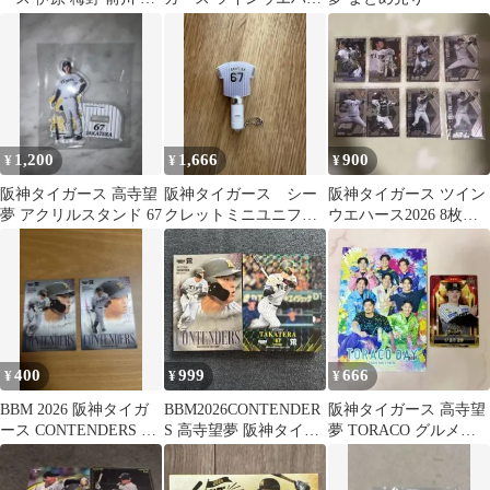
木 村上 髙寺 坂本
ス 伊原陵人 高寺望夢 2
枚 未開封
1,200
1,666
900
¥
¥
¥
阪神タイガース 高寺望
阪神タイガース シー
阪神タイガース ツイン
夢 アクリルスタンド 67
クレットミニユニフォ
ウエハース2026 8枚セ
ーム型ペンライト 67
ット
高寺望夢
400
999
666
¥
¥
¥
BBM 2026 阪神タイガ
BBM2026CONTENDER
阪神タイガース 高寺望
ース CONTENDERS 2
S 高寺望夢 阪神タイガ
夢 TORACO グルメカ
枚セット
ース
ード