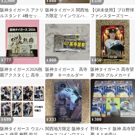
2,900
888
550
¥
¥
¥
阪神タイガース アクリ
阪神タイガース 関西地
【QR未使用】プロ野球
ルスタンド 4種セット
方限定 ツインウエハー
ファンスターズリーグ
（バラ売り可）
ス 8枚セット
カード 高寺望夢・増田
陸（計2カード）
777
800
450
¥
¥
¥
阪神タイガース2026熱
阪神タイガース 高寺
阪神タイガース 髙寺望
覇アクスタくじ 高寺望
望夢 キーホルダー
夢 2026 グルメカード
夢選手
699
333
300
¥
¥
¥
阪神タイガース ウエハ
関西地方限定 阪神タイ
野球カード 阪神 高寺望
ース 伊原 梅野 前川 才
ガース ツインウエハー
夢 まとめ売り