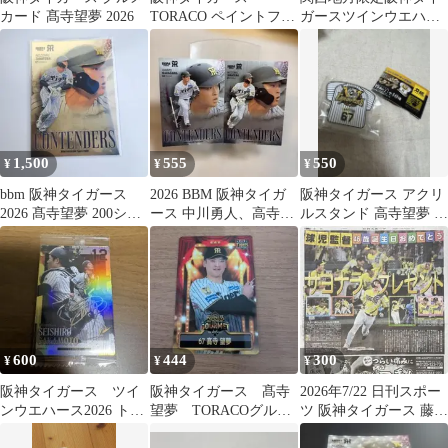
カード 髙寺望夢 2026
TORACO ペイントフォ
ガースツインウエハー
トグレイ 髙寺望夢選手
ス2026
1,500
555
550
¥
¥
¥
bbm 阪神タイガース
2026 BBM 阪神タイガ
阪神タイガース アクリ
2026 髙寺望夢 200シリ
ース 中川勇人、高寺望
ルスタンド 高寺望夢 選
アル
夢 インサートセット
手
600
444
300
¥
¥
¥
阪神タイガース ツイ
阪神タイガース 髙寺
2026年7/22 日刊スポー
ンウエハース2026 トレ
望夢 TORACOグルメ
ツ 阪神タイガース 藤川
カ 坂本誠志郎選手/高
限定カード
球児監督 高寺望夢内野