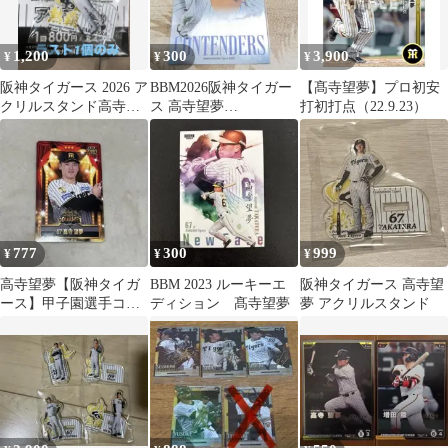
1,200
300
3,900
¥
¥
¥
阪神タイガース 2026 ア
BBM2026阪神タイガー
【髙寺望夢】プロ初安
クリルスタンド高寺望
ス 高寺望夢
打初打点（22.9.23）
夢
【Contenders】
777
300
999
¥
¥
¥
高寺望夢【阪神タイガ
BBM 2023 ルーキーエ
阪神タイガース 高寺望
ース】甲子園選手コラ
ディション 髙寺望夢
夢 アクリルスタンド
ボメニュー限定カード
2026