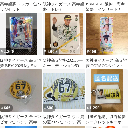
高寺望夢 トレカ・缶バ
阪神タイガース 髙寺望
BBM 2026 阪神 高寺
ッジセット
夢 トレカ
望夢 インサートカー
ド レギュラー キ
ラ 計5枚
2,200
3,000
600
¥
¥
¥
阪神タイガース 高寺望
阪神高寺望夢2021ルー
阪神タイガース 髙寺望
夢 BBM 2026 My Fave
キーエディション50セ
夢 TORACOペイントフ
25枚限定
レクト
ォトグレイ
666
800
1,299
¥
¥
¥
阪神タイガース チャン
阪神タイガース ウル虎
【匿名配送】髙寺望夢
ピオン缶バッジ 高寺望
の夏2026 缶バッジ 高寺
シークレットキーホル
夢 67
望夢 67
ダー 顔写真ver. 阪神 高