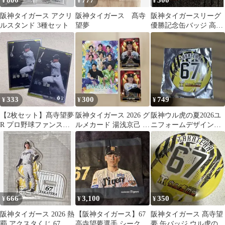
800
777
300
¥
¥
¥
阪神タイガース アクリ
阪神タイガース 髙寺
阪神タイガースリーグ
ルスタンド 3種セット
望夢
優勝記念缶バッジ 高寺
望夢
333
300
749
¥
¥
¥
【2枚セット】髙寺望夢
阪神タイガース 2026 グ
阪神ウル虎の夏2026ユ
R プロ野球ファンスタ
ルメカード 湯浅京己 高
ニフォームデザイン限
ーズリーグ （QR未使
寺望夢
定缶バッジ高寺望夢
用）
666
3,100
350
¥
¥
¥
阪神タイガース 2026 熱
【阪神タイガース】67
阪神タイガース 髙寺望
覇 アクスタくじ 67 高
高寺望夢選手 シークレ
夢 缶バッジ ウル虎の夏