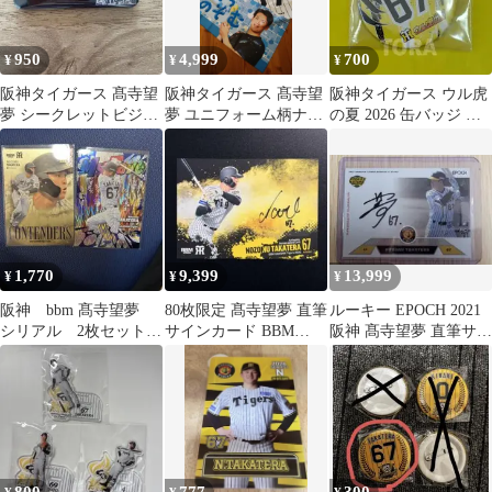
950
4,999
700
¥
¥
¥
阪神タイガース 髙寺望
阪神タイガース 髙寺望
阪神タイガース ウル虎
夢 シークレットビジョ
夢 ユニフォーム柄ナッ
の夏 2026 缶バッジ バ
ン缶バッジ
プサック タオル
ッジ 高寺望夢
1,770
9,399
13,999
¥
¥
¥
阪神 bbm 髙寺望夢
80枚限定 髙寺望夢 直筆
ルーキー EPOCH 2021
シリアル 2枚セット
サインカード BBM
阪神 髙寺望夢 直筆サイ
200枚限定、25枚限定
2026 阪神タイガース
ンカード 69枚限 RC