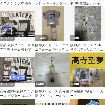
クスタくじ 坂本 高寺
ッジ & キーホルダー 2
夢 100枚限定 ルーキー
前川
点セット
エディション
13,690
1,600
500
¥
¥
¥
新品 阪神タイガース 高
阪神タイガース ミニユ
阪神タイガース 2026一
寺望夢 ホーム用 レプリ
ニフォーム型ペンライ
番くじアクリルスタン
カユニフォーム L 2026
ト 高寺望夢 67
ド 高寺望夢
13,500
600
300
¥
¥
¥
高寺望夢67阪神タイガ
阪神タイガース 高寺望
髙寺望夢 3枚セット カ
ース ビジター ユニフォ
夢 アクリルキーホルダ
ード
ーム Lサイズ
ー 67