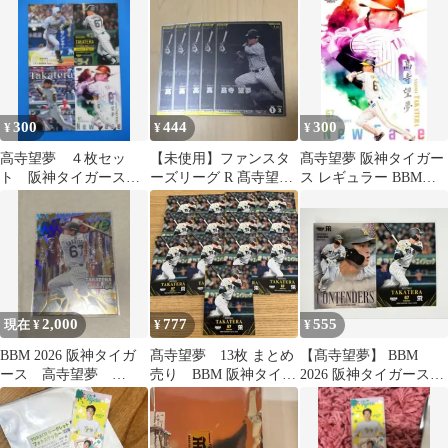
寺望夢
300
444
300
¥
¥
¥
高寺望夢 ４枚セッ
【未使用】ファンスタ
髙寺望夢 阪神タイガー
ト 阪神タイガース
ーズリーグ R 髙寺望夢
ス レギュラー BBM
BBM
5枚セット タイガース
2023 ルーキーエディシ
ョン
2,000
777
555
現在 ¥
¥
¥
BBM 2026 阪神タイガ
髙寺望夢 13枚 まとめ
【髙寺望夢】 BBM
ース 高寺望夢
売り BBM 阪神タイガ
2026 阪神タイガース
myfave 50枚限定
ース 2026
CONTENDERS 2枚セッ
ト