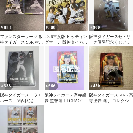
888
300
900
¥
¥
¥
ファンスターリーグ 阪
2026年度版 ヒッティン
阪神タイガースセ・リ
神タイガース SSR 村上
グマーチ 阪神タイガー
ーグ優勝記念くじアク
頌樹 R高寺望夢
ス 歌詞カード 応援歌
リルスタンド高寺望夢
選手
333
666
450
¥
¥
¥
阪神タイガース ウエ
阪神タイガース高寺望
阪神タイガース 2026 髙
ハース 関西限定 高
夢 監督選手TORACOグ
寺望夢 選手 コレクショ
寺望夢
ルメ限定カード
ンカード