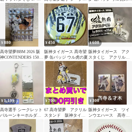
寺望夢 選手
ットビジョンフェイス
2026
タオル
880
450
608
¥
¥
¥
高寺望夢BBM 2026 阪
阪神タイガース 髙寺望
阪神タイガース アク
神CONTENDERS 150シ
夢 缶バッジ ウル虎の夏
スタくじ アクリルス
リ
タンド 熱覇 2026年
高寺望夢
1,199
700
300
¥
¥
¥
高寺選手 シークレット
67 高寺望夢 アクリル
阪神タイガース ツイ
バルーンキーホルダー
スタンド 阪神タイガ
ンウエハース 髙寺望
阪神タイガース
ース 2026 熱覇 アク
夢 才木浩人
スタくじ