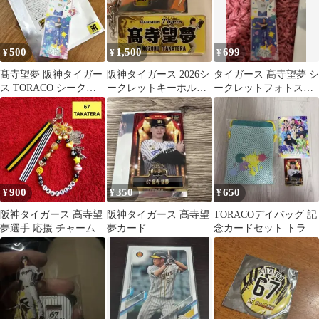
500
1,500
699
¥
¥
¥
髙寺望夢 阪神タイガー
阪神タイガース 2026シ
タイガース 髙寺望夢 シ
ス TORACO シークレ
ークレットキーホルダ
ークレットフォトステ
ットフォトステッカー
ー第2弾 髙寺望夢
ッカー 67
900
350
650
¥
¥
¥
阪神タイガース 高寺望
阪神タイガース 髙寺望
TORACOデイバッグ 記
夢選手 応援 チャーム
夢カード
念カードセット トラコ
キーホルダー
ニットバック