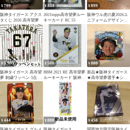
799
333
899
¥
¥
¥
阪神タイガース アクス
2021topps高寺望夢ルー
阪神ウル虎の夏2026ユ
タくじ 2026 高寺望夢
キーカード RC 55
ニフォームデザイン限
定缶バッジ高寺望夢
5,999
500
880
¥
¥
¥
阪神タイガース 高寺望
BBM 2021 RE 髙寺望夢
新品★阪神タイガース
夢 刺繍ワッペン 3点 セ
ルーキーカード 阪神タ
★高寺望夢選手★シー
ット【黒】【ピンク】
イガース
ル★ステッカー★67番
応援歌
★
444
888
450
¥
¥
¥
阪神タイガース グルメ
阪神タイガース
関西地方限定阪神タイ