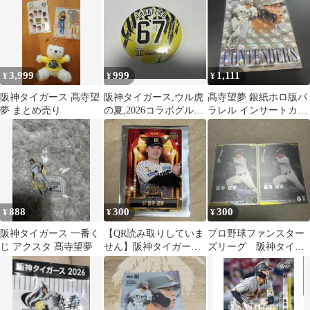
寺望夢選手
手
3,999
999
1,111
¥
¥
¥
阪神タイガース 髙寺望
阪神タイガース,ウル虎
髙寺望夢 銀紙ホロ版パ
夢 まとめ売り
の夏,2026コラボグルメ
ラレル インサートカー
限定,缶バッジ #67 高寺
ド BBM 2026 阪神タイ
望夢
ガース
888
300
300
¥
¥
¥
阪神タイガース 一番く
【QR読み取りしていま
プロ野球ファンスター
じ アクスタ 髙寺望夢
せん】阪神タイガース
ズリーグ 阪神タイガ
コラボグルメ 限定カー
ース 髙寺望夢 R
ド 髙寺望夢