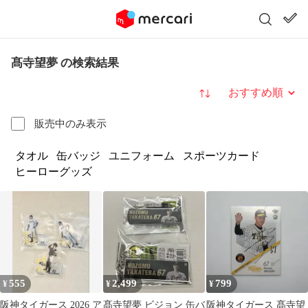
髙寺望夢 の検索結果
並び替え
販売中のみ表示
タオル
缶バッジ
ユニフォーム
スポーツカード
ヒーローグッズ
555
2,499
799
¥
¥
¥
阪神タイガース 2026 ア
髙寺望夢 ビジョン 缶バ
阪神タイガース 髙寺望