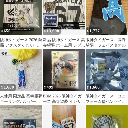
650
13,690
1,777
¥
¥
¥
阪神タイガース 2026 熱
新品 阪神タイガース 高
阪神タイガース 高寺
覇 アクスタくじ 67 高
寺望夢 ホーム用 レプリ
望夢 フェイスタオル
寺望夢 選手
カユニフォーム M 2026
1,600
499
1,666
¥
¥
¥
未使用 限定品 髙寺望夢
BBM 2026 阪神タイガ
阪神タイガース ユニ
キーリングハンガー
ース 高寺望夢 インサー
フォーム型ペンライ
TORACO 阪神 タイガ
ト /200
ト 高寺望夢
ース