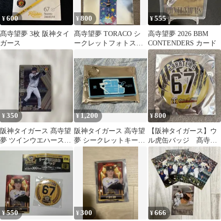
600
800
555
¥
¥
¥
髙寺望夢 3枚 阪神タイ
髙寺望夢 TORACO シ
高寺望夢 2026 BBM
ガース
ークレットフォトステ
CONTENDERS カード
ッカー
350
1,200
800
¥
¥
¥
阪神タイガース 髙寺望
阪神タイガース 高寺望
【阪神タイガース】ウ
夢 ツインウエハース
夢 シークレットキーホ
ル虎缶バッジ 髙寺望
2026
ルダー
夢
550
300
666
¥
¥
¥