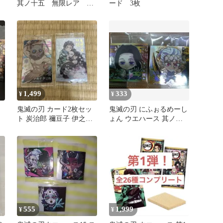
其ノ十五 無限レア 竈
ード 3枚
門炭治郎5thレア 甘露寺
蜜璃
1,499
333
¥
¥
鬼滅の刃 カード2枚セッ
鬼滅の刃 にふぉるめーし
ト 炭治郎 禰豆子 伊之助
ょん ウエハース 其ノ十
未開封 ウエハース
五 宇髄天元
555
1,999
¥
¥