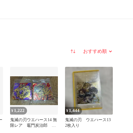
並び替え
1,222
1,444
¥
¥
ー
鬼滅の刃ウエハース14 無
鬼滅の刃 ウエハース13
限レア 竈門炭治郎 鬼
2枚入り
舞辻無惨