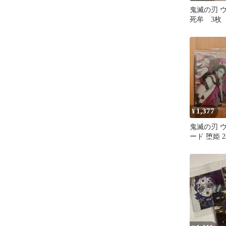
鬼滅の刃 
死牟 3枚
1,377
¥
鬼滅の刃 
ード 堕姫 