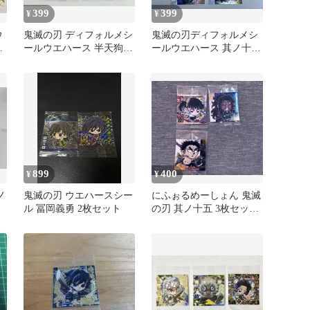
399
399
¥
¥
ウ
鬼滅の刃 ディフォルメシ
鬼滅の刃ディフォルメシ
ールウエハース 半天狗・
ールウエハース 其ノ十五
憎珀天 2枚セット
4枚セット
899
400
¥
¥
ノ
鬼滅の刃 ウエハースシー
にふぉるめーしょん 鬼滅
ル 冨岡義勇 2枚セット
の刃 其ノ十五 3枚セット
カナヲ 黒死牟 悲鳴嶼