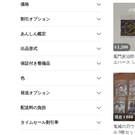
価格
割引オプション
あんしん鑑定
1,200
¥
出品形式
竈門炭治郎
エハース シ
保証付き整備品
ト
色
発送オプション
配送料の負担
800
現在 ¥
タイムセール割引率
鬼滅の刃ウ
ル 9枚セ