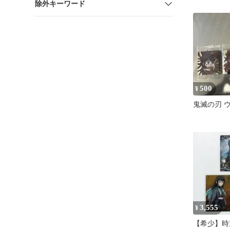
除外キーワード
500
¥
鬼滅の刃 
3,555
¥
【希少】時