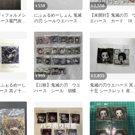
550
2,550
¥
¥
ディフォルメシ
にふぉるめーしょん 鬼滅
【未開封】鬼滅の刃 
ハース竈門炭治
の刃 シールウエハース
エハース カード 18
2枚極幻レア
其ノ十四 胡蝶しのぶ
種 セット
999
1,055
¥
¥
にふぉるめーし
【22枚】鬼滅の刃 ウエ
鬼滅の刃ウエハース 其
ース 其ノ十四
ハース シール 胡蝶し
十五 シークレット 産屋
のぶ 甘露寺蜜璃 伊黒
敷耀哉と柱たち
小芭内