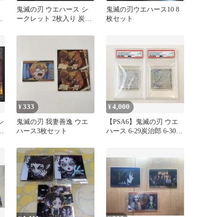
鬼滅の刃 ウエハース シ
鬼滅の刃ウエハース10 8
エ
ークレット 2枚入り 炭治
枚セット
郎 禰豆子
333
4,000
¥
¥
シ
鬼滅の刃 我妻善逸 ウエ
【PSA6】鬼滅の刃 ウエ
五
ハース3枚セット
ハース 6-29炭治郎 6-30禰
豆子 2連番セット