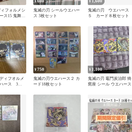
600
1,600
¥
¥
ディフォルメシ
鬼滅の刃 シールウエハー
鬼滅の刃 ウエハース
ース15 鬼舞辻
ス 3枚セット
５ カード８枚セット
の鬼＋2枚
750
1,100
¥
¥
ディフオルメ
鬼滅の刃ウエハース２ カ
鬼滅の刃 竈門炭治郎 猗
ハース 3枚
ード18枚セット
窩座 シール ウエハース