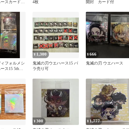
ースカード 3
4枚
開封 カード付
1,300
666
¥
¥
ディフォルメシ
鬼滅の刃ウエハース15 バ
鬼滅の刃 ウエハース
ス15 5thレ
ラ売り可
煉獄杏寿郎)
300
1,777
¥
¥