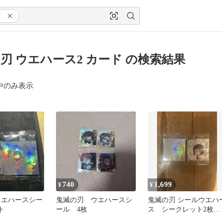
ド
刃 ウエハース2 カード の検索結果
中のみ表示
740
1,699
¥
¥
ウエハースシー
鬼滅の刃 ウエハースシ
鬼滅の刃 シールウエハ
ト
ール 4枚
ス シークレット2枚セ
ット