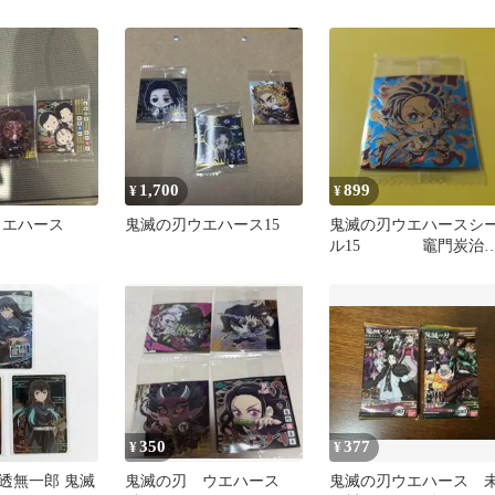
無惨 竈門炭治郎 シーク
枚セット
レット
1,700
899
¥
¥
ウエハース
鬼滅の刃ウエハース15
鬼滅の刃ウエハースシ
ル15 竈門炭治
{無限レア}
350
377
¥
¥
透無一郎 鬼滅
鬼滅の刃 ウエハース
鬼滅の刃ウエハース 