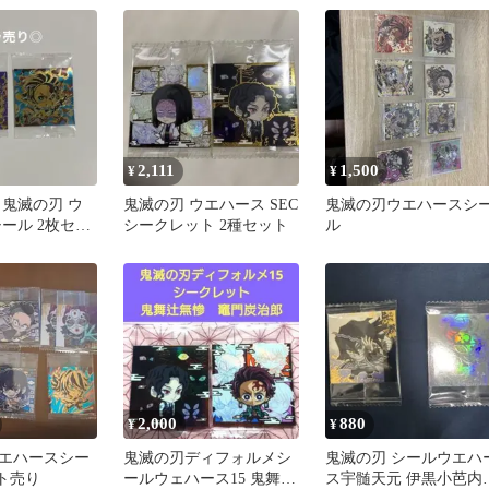
2,111
1,500
¥
¥
 鬼滅の刃 ウ
鬼滅の刃 ウエハース SEC
鬼滅の刃ウエハースシ
ール 2枚セッ
シークレット 2種セット
ル
2,000
880
¥
¥
エハースシー
鬼滅の刃ディフォルメシ
鬼滅の刃 シールウエハ
ット売り
ールウェハース15 鬼舞辻
ス宇髄天元 伊黒小芭内 