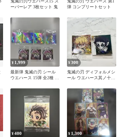
3
鬼滅の刃ウエハース15 ス
鬼滅の刃 ウエハース 第1
ーパーレア 3枚セット 鬼
弾 コンプリートセット
1,999
300
¥
¥
と
最新弾 鬼滅の刃 シール
鬼滅の刃 ディフォルメシ
ウエハース 15弾 全2種 7
ール ウエハース其ノ十
枚セット
五 善逸 獪岳 2点セット
400
1,300
¥
¥