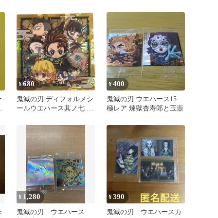
ト
680
400
¥
¥
ー
鬼滅の刃 ディフォルメシ
鬼滅の刃 ウエハース15
郎
ールウエハース其ノ七 2
極レア 煉獄杏寿郎と玉壺
周年突破記念「極レア・
滅」
1,280
390
¥
¥
未
鬼滅の刃 ウエハース
鬼滅の刃 ウエハースカ