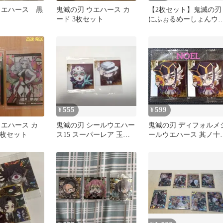
ウエハース 黒
鬼滅の刃 ウエハース カ
【2枚セット】鬼滅の刃
ード 3枚セット
にふぉるめーしょんウ
ハース ステッカー 炭治
郎 カナヲ
555
599
¥
¥
ウエハース カ
鬼滅の刃 シールウエハー
鬼滅の刃 ディフォルメ
2枚セット
ス15 スーパーレア 玉壺
ールウエハース 其ノ十
鬼舞辻無惨
スーパーレア 童磨