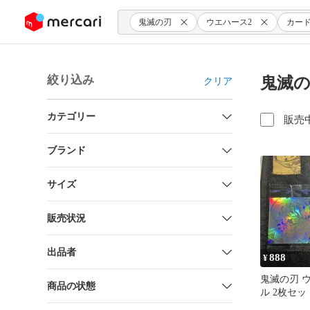
ンツにスキップ
鬼滅の刃
ウエハース2
カー
絞り込み
鬼滅の
クリア
カテゴリー
販売
ブランド
サイズ
販売状況
出品者
888
¥
鬼滅の刃 
商品の状態
ル 2枚セッ