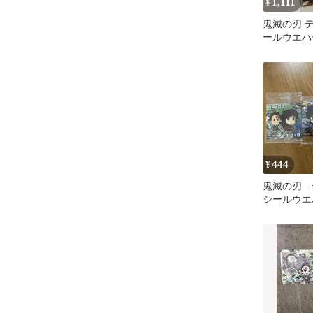
1,111
¥
鬼滅の刃 
ールウエハ
無惨と上弦
444
¥
鬼滅の刃 
シールウエ
セット