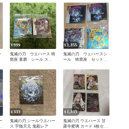
999
1,355
¥
¥
ー
鬼滅の刃 ウエハース 猗
鬼滅の刃 ウェハースシ
窩座 童磨 シール ステ
ール 猗窩座 セット
ッカー 其ノ十五 2枚セッ
無限レア 極みレア
ト
333
1,333
¥
¥
ー
鬼滅の刃 シールウエハー
鬼滅の刃 ウエハース 甘
2
ス 宇髄天元 鬼殺レア
露寺蜜璃 カード 4枚セッ