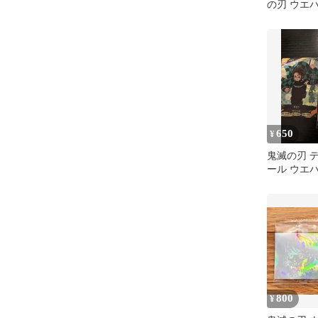
の刃 ウエハ
枚セット
650
¥
鬼滅の刃 
ール ウエハー
ア(炎柱・
800
¥