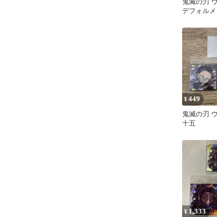
鬼滅の刃 ウ
デフォルメ
五 甘露寺
ット
449
¥
鬼滅の刃 
十五
1,333
¥