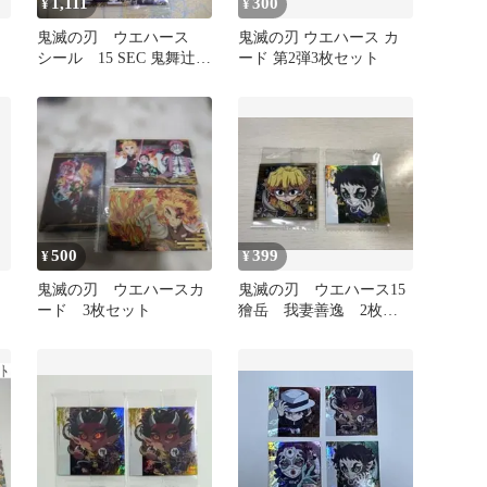
1,111
300
¥
¥
鬼滅の刃 ウエハース
鬼滅の刃 ウエハース カ
シール 15 SEC 鬼舞辻無
ード 第2弾3枚セット
惨と上弦の鬼
500
399
¥
¥
鬼滅の刃 ウエハースカ
鬼滅の刃 ウエハース15
ード 3枚セット
獪岳 我妻善逸 2枚セ
ット