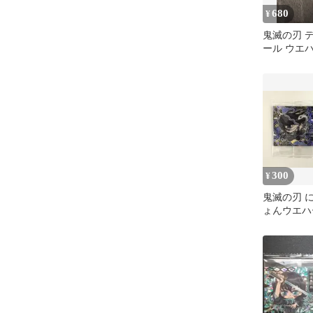
680
¥
鬼滅の刃 
ール ウエ
郎 禰豆子
極めレア
300
¥
鬼滅の刃 
ょんウエハ
伊黒小芭内