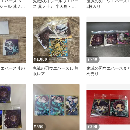
エハース15
鬼滅の刃 シールウエハー
鬼滅の刃 ウエハース1
シール 其ノ十
ス 其ノ十五 半天狗・憎
2枚入り
 、悲鳴2枚セ
珀天 スーパーレア 15-14
1,000
740
¥
¥
ウエハース其の
鬼滅の刃ウエハース15 無
鬼滅の刃ウエハースま
限レア
め売り
550
300
¥
¥