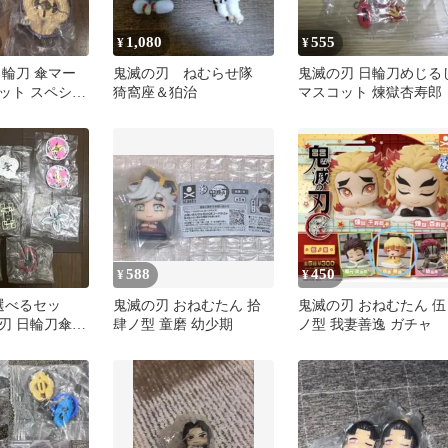
1,080
555
¥
¥
日輪刀 傘マー
鬼滅の刃 ねむらせ隊
鬼滅の刃 日輪刀めじる
ット スペシャ
猗窩座＆狛治
マスコット 煉獄杏寿郎
個セット ガチャ
588
450
¥
¥
選べるセッ
鬼滅の刃 おねむたん 拾
鬼滅の刃 おねむたん 伍
刃 日輪刀傘マ
肆ノ型 童磨 幼少期
ノ型 我妻善逸 ガチャ
コット スペシ