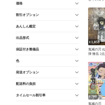
価格
ぶ/甘露寺
割引オプション
あんしん鑑定
出品形式
1,055
¥
保証付き整備品
鬼滅の刃 ね
弾 獪岳 2点
色
発送オプション
配送料の負担
タイムセール割引率
700
¥
鬼滅の刃 