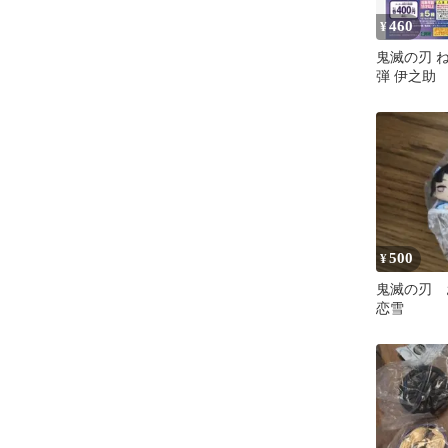
460
¥
鬼滅の刃 ね
弾 伊之助
500
¥
鬼滅の刃
恋雪