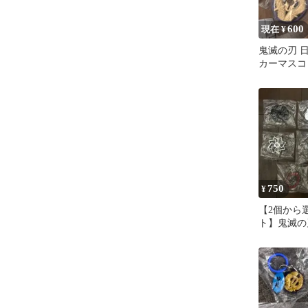
600
現在 ¥
鬼滅の刃 
カーマスコ
ル 3種4
750
¥
【2個から
ト】鬼滅の
ーカーマス
ャル