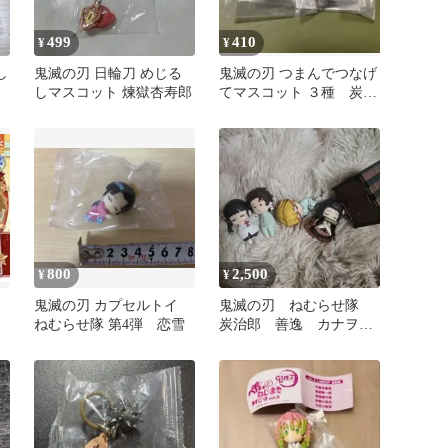
499
410
¥
¥
し
鬼滅の刃 日輪刀 めじる
鬼滅の刃 つまんでつなげ
しマスコット 煉獄杏寿郎
てマスコット ３種 炭治
郎 恋雪
800
2,500
¥
¥
鬼滅の刃 カプセルトイ
鬼滅の刃 ねむらせ隊
ねむらせ隊 第4弾 恋雪
炭治郎 善逸 カナヲ
禰豆子 4点セット