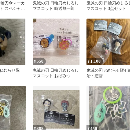
日輪刀傘マーカ
鬼滅の刃 日輪刀めじるし
鬼滅の刃 日輪刀めじる
ト スペシャル
マスコット 時透無一郎
マスコット 3点セット
550
1,100
¥
¥
 ねむらせ隊
鬼滅の刃 日輪刀めじるし
鬼滅の刃 ねむらせ隊4 
マスコット おばみつ 伊
治・恋雪
黒小芭内 甘露寺蜜璃
888
450
¥
¥