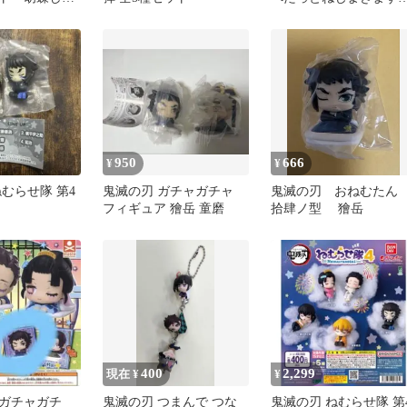
蜜璃
っと 竈門 炭治郎
950
666
¥
¥
むらせ隊 第4
鬼滅の刃 ガチャガチャ
鬼滅の刃 おねむた
フィギュア 獪岳 童磨
拾肆ノ型 獪岳
400
2,299
現在 ¥
¥
ガチャガチ
鬼滅の刃 つまんで つな
鬼滅の刃 ねむらせ隊 第