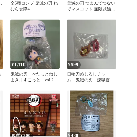
し
全5種コンプ 鬼滅の刃 ね
鬼滅の刃 つまんでつない
むらせ隊4
でマスコット 無限城編
第一章
1,111
599
¥
¥
狛
鬼滅の刃 ぺたっとねじ
日輪刀めじるしチャー
まきますこっと vol.2
ム 鬼滅の刃 煉獄杏寿
冨岡義勇 フィギュア
郎
ガチャ
300
480
現在 ¥
¥