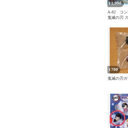
1,990
¥
A-82 コ
鬼滅の刃 
ックス肆 
700
¥
鬼滅の刃ガ