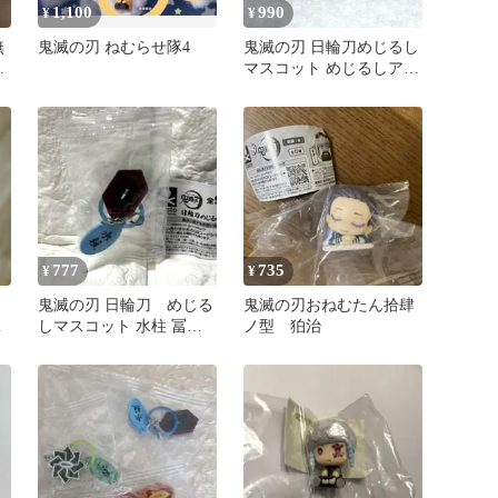
1,100
990
¥
¥
無
鬼滅の刃 ねむらせ隊4
鬼滅の刃 日輪刀めじるし
ッ
マスコット めじるしアク
プ
セサリー 風柱 不死川実
弥 ２点
777
735
¥
¥
鬼滅の刃 日輪刀 めじる
鬼滅の刃おねむたん拾肆
日
しマスコット 水柱 冨岡
ノ型 狛治
義勇