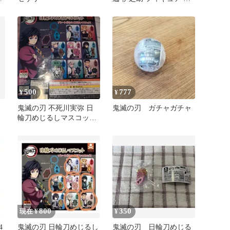
スコット
500
777
¥
¥
ん
鬼滅の刃 不死川実弥 日
鬼滅の刃 ガチャガチャ
輪刀めじるしマスコッ
ト 風柱
800
350
現在 ¥
¥
4
鬼滅の刃 日輪刀めじるし
鬼滅の刃 日輪刀めじる