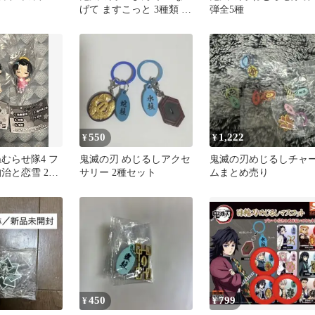
げて ますこっと 3種類 バ
弾全5種
ンダイ ガシャポン
550
1,222
¥
¥
むらせ隊4 フ
鬼滅の刃 めじるしアクセ
鬼滅の刃めじるしチャ
治と恋雪 2種
サリー 2種セット
ムまとめ売り
450
799
¥
¥