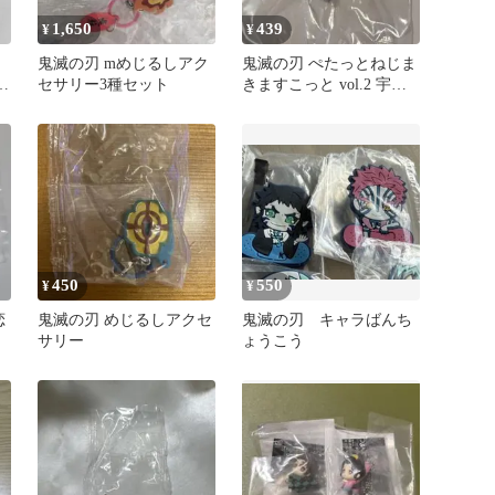
1,650
439
¥
¥
鬼滅の刃 mめじるしアク
鬼滅の刃 ぺたっとねじま
じ
セサリー3種セット
きますこっと vol.2 宇髄
天元
450
550
¥
¥
恋
鬼滅の刃 めじるしアクセ
鬼滅の刃 キャラばんち
サリー
ょうこう