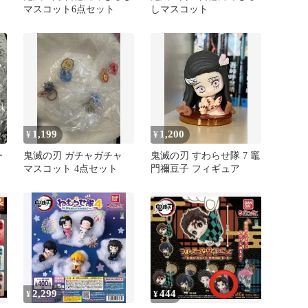
マスコット6点セット
しマスコット
1,199
1,200
¥
¥
ー
鬼滅の刃 ガチャガチャ
鬼滅の刃 すわらせ隊 7 竈
マスコット 4点セット
門禰豆子 フィギュア
2,299
444
¥
¥