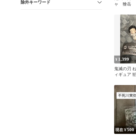
除外キーワード
ャ 獪岳
1,399
¥
鬼滅の刃 ね
ィギュア 狛
セット
500
現在 ¥