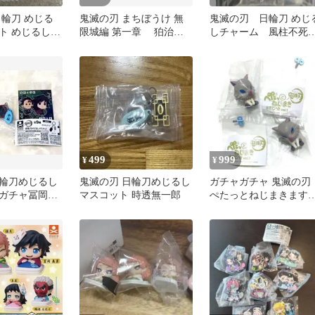
日輪刀 めじる
鬼滅の刃 まちぼうけ 無
鬼滅の刃 日輪刀 めじ
ト めじるしア
限城編 第一章 狛治
しチャーム 風柱不死
 チャーム 時
猗窩座
実弥
499
999
¥
¥
輪刀めじるし
鬼滅の刃 日輪刀めじるし
ガチャガチャ 鬼滅の刃
ガチャ冨岡義
マスコット 時透無一郎
ぺたっとねじまきます
のぶセットお
っと 嘴平伊之助 2点