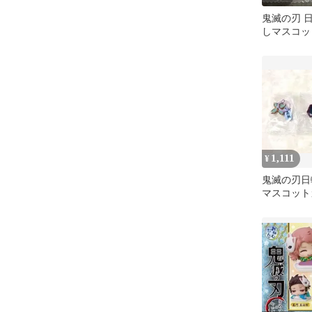
鬼滅の刃 
しマスコッ
クセサリー
透無一郎
1,111
¥
鬼滅の刃日
マスコット
勇&胡蝶し
まけ付き