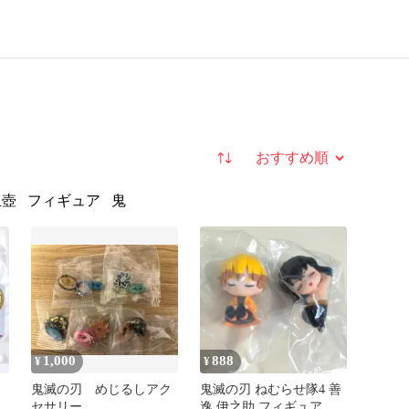
並び替え
玉壺
フィギュア
鬼
1,000
888
¥
¥
鬼滅の刃 めじるしアク
鬼滅の刃 ねむらせ隊4 善
こ
セサリー
逸 伊之助 フィギュア マ