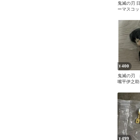
鬼滅の刃 
ーマスコッ
不死川実弥
400
¥
鬼滅の刃
嘴平伊之助
499
¥