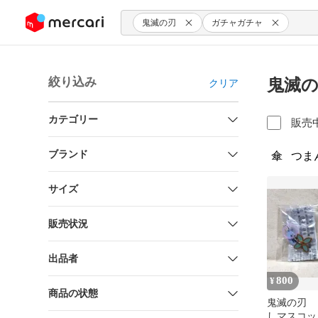
ンツにスキップ
鬼滅の刃
ガチャガチャ
絞り込み
鬼滅の
クリア
カテゴリー
販売
ブランド
傘
つま
サイズ
販売状況
出品者
800
¥
商品の状態
鬼滅の刃 
しマスコッ