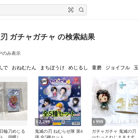
刃 ガチャガチャ の検索結果
中のみ表示
んで
おねむたん
まちぼうけ
めじるし
童磨
ジョイフル
2,299
999
¥
¥
日輪刀めじる
鬼滅の刃 ねむらせ隊 第4
ガチャガチャ 鬼滅の刃
ト 胡蝶しの
弾 全5種セット
ぺたっとねじまきます