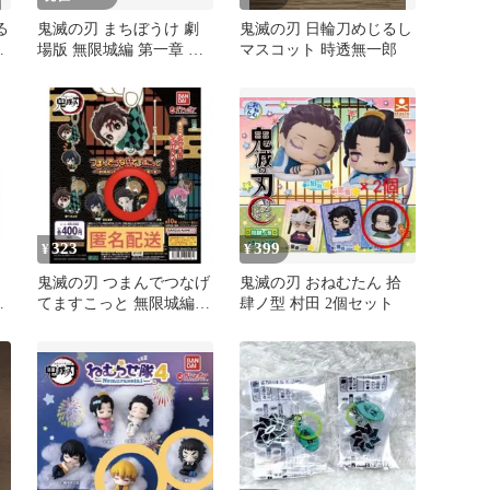
る
鬼滅の刃 まちぼうけ 劇
鬼滅の刃 日輪刀めじるし
川
場版 無限城編 第一章 竈
マスコット 時透無一郎
門炭治郎
323
399
¥
¥
鬼滅の刃 つまんでつなげ
鬼滅の刃 おねむたん 拾
こ
てますこっと 無限城編
肆ノ型 村田 2個セット
狛治