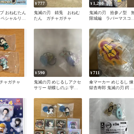
777
1,200
¥
¥
ンプ おねむたん
鬼滅の刃 錆兎 おねむ
鬼滅の刃 拾参ノ型 
スペシャルリミ
たん ガチャガチャ
限城編 ラバーマスコ
全5種セット
ト ガチャ セミコン
リート
590
711
¥
¥
チャガチャ
鬼滅の刃 めじるしアクセ
傘マーカー めじるし 煉
サリー 胡蝶しのぶ 宇髄
獄杏寿郎 鬼滅の刃 鍔 
天元
輪刀