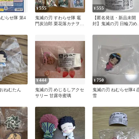
555
555
¥
¥
むらせ隊 第4
鬼滅の刃 すわらせ隊 竈
【匿名発送・新品未開
門炭治郎 栗花落カナヲ
封】鬼滅の刃 日輪刀め
ガチャガチャ おまけ付き
るしマスコット 霞柱 時
透無一郎
444
750
¥
¥
 おねむたん
鬼滅の刃 めじるしアクセ
鬼滅の刃 ねむらせ隊4 
サリー 甘露寺蜜璃
雪