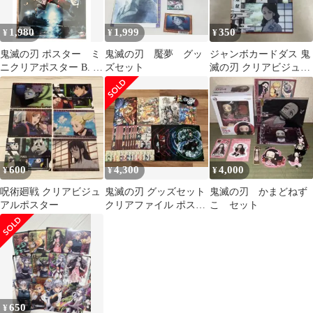
1,980
1,999
350
¥
¥
¥
鬼滅の刃 ポスター ミ
鬼滅の刃 魘夢 グッ
ジャンボカードダス 鬼
ニクリアポスター B. キ
ズセット
滅の刃 クリアビジュア
ービジュアル 「劇場版
ルポスター 其の弍 煉獄
鬼滅の刃 無限列車編」
家
600
4,300
4,000
¥
¥
¥
呪術廻戦 クリアビジュ
鬼滅の刃 グッズセット
鬼滅の刃 かまどねず
アルポスター
クリアファイル ポスト
こ セット
カード
650
¥