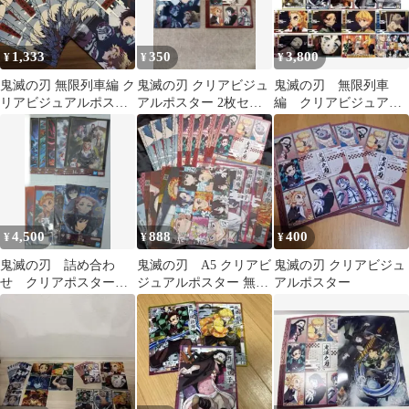
1,333
350
3,800
¥
¥
¥
鬼滅の刃 無限列車編 ク
鬼滅の刃 クリアビジュ
鬼滅の刃 無限列車
リアビジュアルポスタ
アルポスター 2枚セッ
編 クリアビジュアル
ー9枚セット
ト
ポスター
4,500
888
400
¥
¥
¥
鬼滅の刃 詰め合わ
鬼滅の刃 A5 クリアビ
鬼滅の刃 クリアビジュ
せ クリアポスター
ジュアルポスター 無限
アルポスター
ポスター ビジュア
列車 バラ売り⭕️
ルシート