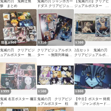
鬼滅の刃 鬼舞辻無
鬼滅の刃 ジャンボカー
【鬼滅の刃】クリアビ
惨 まとめ
ドダス クリアビジュア
ジュアルポスター 無
ルポスター 全18種
限列車編 其の壱 連
続杏寿郎 A5
300
350
300
現在 ¥
¥
¥
鬼滅の刃 クリアビジ
クリアビジュアルポス
2点セット 鬼滅の刃
ュアルポスター 無限
ター ～無限列車編
クリアビジュアルポス
列車編 A5
其の弐～ 竈門炭治
ター 嘴平伊之助
郎 魘夢
999
500
800
¥
¥
¥
鬼滅 名言ポスター 禰豆
鬼滅の刃 クリアビジ
【中古】ポスター 猗窩
子
ュアルポスター 柱
座 「ジャンボカードダ
ス 鬼滅の刃 クリアビジ