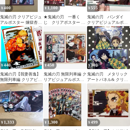
400
1,100
555
¥
¥
¥
鬼滅の刃 クリアビジュ
★鬼滅の刃 一番く
鬼滅の刃 バンダイ
アルポスター 煉獄杏寿
じ クリアポスター 煉
クリアビジュアルポス
郎
獄杏寿郎 ビジュアル
ター 無限列車編 其
ポスター 竈門禰豆子
の壱 魘夢
440
450
300
¥
¥
¥
鬼滅の刃【我妻善逸】
鬼滅の刃 無限列車編 ク
鬼滅の刃 メタリック
無限列車編 クリアビジ
リアビジュアルポスタ
アートパネル& クリア
ュアルポスター ～無限
ー 煉獄杏寿郎
ビジュアルポスター
列車編 其の壱～
1,333
1,300
499
¥
¥
¥