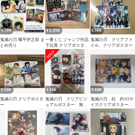
799
1,450
300
¥
¥
¥
鬼滅の刃 嘴平伊之助 ま
一番くじ ジャンプ作品
鬼滅の刃 クリアファ
とめ売り
下位賞 クリアポスタ
イル、クリアポスター
ー、ビジュアルシート
13枚セット
500
366
440
¥
¥
¥
鬼滅の刃 クリアポスタ
鬼滅の刃 クリアビジ
鬼滅の刃 柱 約A5サ
ー
ュアルポスター 無限
イズクリアポスター
列車
２枚セット