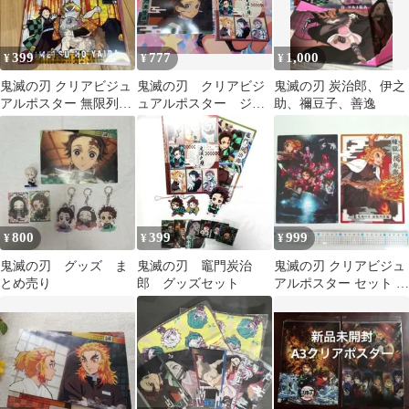
399
777
1,000
¥
¥
¥
鬼滅の刃 クリアビジュ
鬼滅の刃 クリアビジ
鬼滅の刃 炭治郎、伊之
アルポスター 無限列車
ュアルポスター ジャ
助、禰豆子、善逸
編 其の壱
ンボカードダス 竈門
炭治郎
800
399
999
¥
¥
¥
鬼滅の刃 グッズ ま
鬼滅の刃 竈門炭治
鬼滅の刃 クリアビジュ
とめ売り
郎 グッズセット
アルポスター セット 無
限列車編 其の壱