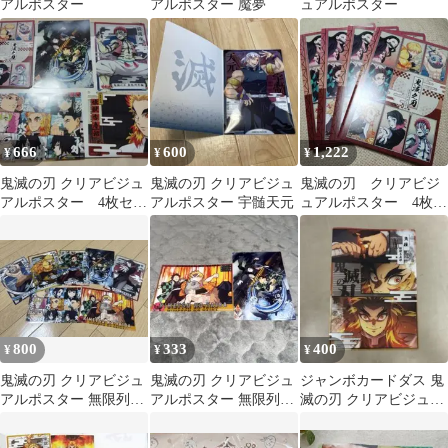
アルポスター
アルポスター 魘夢
ュアルポスター
666
600
1,222
¥
¥
¥
鬼滅の刃 クリアビジュ
鬼滅の刃 クリアビジュ
鬼滅の刃 クリアビジ
アルポスター 4枚セッ
アルポスター 宇髄天元
ュアルポスター 4枚セ
ト
ット
800
333
400
¥
¥
¥
鬼滅の刃 クリアビジュ
鬼滅の刃 クリアビジュ
ジャンボカードダス 鬼
アルポスター 無限列車
アルポスター 無限列車
滅の刃 クリアビジュア
編 7枚セット
編
ルポスター 其の弍 煉獄
杏寿郎