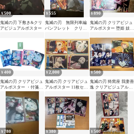
500
555
890
¥
¥
¥
鬼滅の刃 下敷き&クリ
鬼滅の刃 無限列車編
鬼滅の刃 クリアビジュ
アビジュアルポスター
パンフレット クリア
アルポスター 堕姫 妓夫
ビジュアルポスター無
太郎
限列車編其の弐
400
2,000
500
¥
¥
¥
鬼滅の刃 クリアビジュ
鬼滅の刃 クリアビジュ
鬼滅の刃 猗窩座 我妻善
アルポスター ・付箋３
アルポスター 11枚セッ
逸 クリアビジュアルポ
点セット
ト
スター
780
380
500
¥
¥
¥