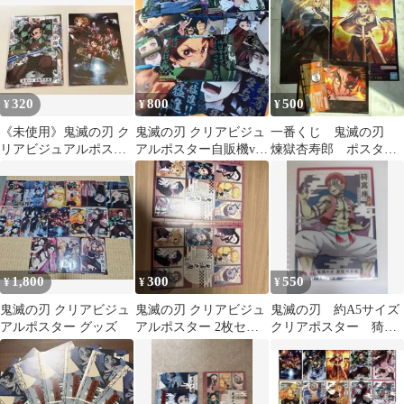
2点セット
320
800
500
¥
¥
¥
《未使用》鬼滅の刃 ク
鬼滅の刃 クリアビジュ
一番くじ 鬼滅の刃
リアビジュアルポスタ
アルポスター自販機ver.
煉獄杏寿郎 ポスター
ー 無限列車編 2枚セッ
12枚セット台紙付き
セット まとめ売り
ト
1,800
300
550
¥
¥
¥
鬼滅の刃 クリアビジュ
鬼滅の刃 クリアビジュ
鬼滅の刃 約A5サイズ
アルポスター グッズ
アルポスター 2枚セッ
クリアポスター 猗窩
ト
座