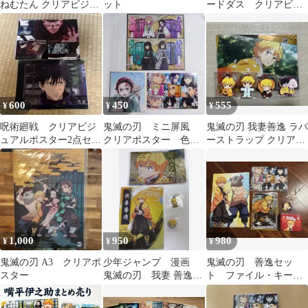
ねむたん クリアビジュ
ット
ードダス クリアビジ
アルポスター くら寿司
ュアルポスター 5枚
シール
600
450
555
¥
¥
¥
呪術廻戦 クリアビジ
鬼滅の刃 ミニ屏風
鬼滅の刃 我妻善逸 ラバ
ュアルポスター2点セッ
クリアポスター 色
ーストラップ クリアビ
ト
紙 まとめ売り
ジュアルポスター 5点
セット
1,000
950
980
¥
¥
¥
鬼滅の刃 A3 クリアポ
少年ジャンプ 漫画
鬼滅の刃 善逸セッ
スター
鬼滅の刃 我妻 善逸
ト ファイル・キーホ
4個セット
ルダーなど