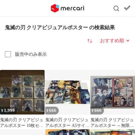
鬼滅の刃 クリアビジュアルポスター の検索結果
並び替え
販売中のみ表示
1,999
666
666
¥
¥
¥
鬼滅の刃 クリアビジュ
鬼滅の刃 クリアビジュ
鬼滅の刃 クリアビジュ
アルポスター 10枚セッ
アルポスター A5サイズ
アルポスター ～無限列
ト
めんこ シール ポスター
車編 其ノ壱、其の弐～