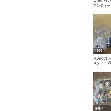
鬼滅の刃 
アンティー
嘴平伊之助
400
¥
鬼滅の刃 Jo
スタンド 
300
現在 ¥