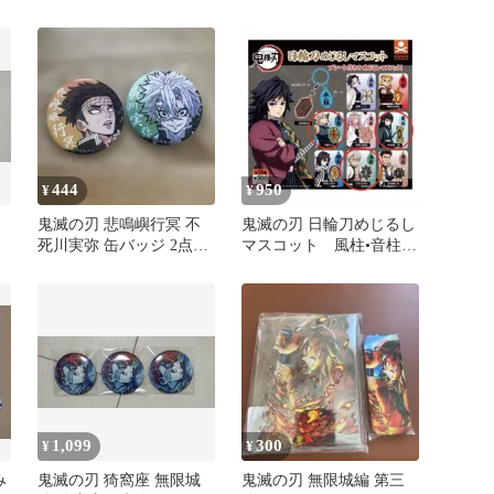
ジ ステッカー
缶バッジ 竈門炭治郎
444
950
¥
¥
鬼滅の刃 悲鳴嶼行冥 不
鬼滅の刃 日輪刀めじるし
死川実弥 缶バッジ 2点セ
マスコット 風柱•音柱•
ット
霞柱
1,099
300
¥
¥
み
鬼滅の刃 猗窩座 無限城
鬼滅の刃 無限城編 第三