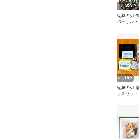
1,350
¥
鬼滅の刃 
バーサル・
ャパン 甘
1,199
¥
鬼滅の刃 
ッズセット