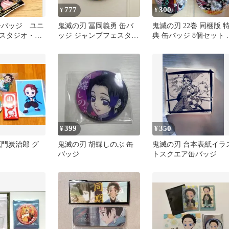
777
300
¥
¥
缶バッジ ユニ
鬼滅の刃 冨岡義勇 缶バ
鬼滅の刃 22巻 同梱版 
スタジオ・ジ
ッジ ジャンプフェスタ
典 缶バッジ 8個セット 
露寺蜜璃
2020 原作商品
ルコンプ まとめ売り
399
350
¥
¥
竈門炭治郎 グ
鬼滅の刃 胡蝶しのぶ 缶
鬼滅の刃 台本表紙イラ
バッジ
トスクエア缶バッジ