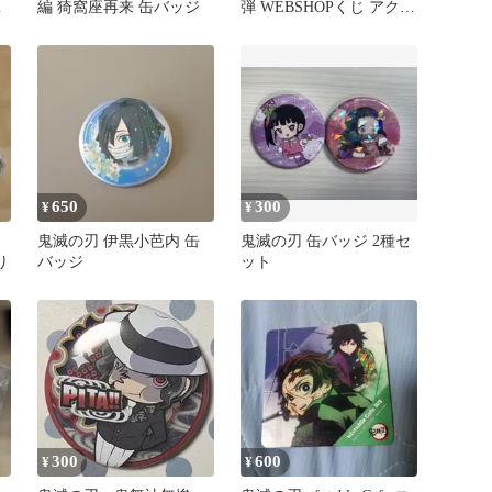
禰
編 猗窩座再来 缶バッジ
弾 WEBSHOPくじ アクリ
ルスタンド 缶バッジ
650
300
¥
¥
鬼滅の刃 伊黒小芭内 缶
鬼滅の刃 缶バッジ 2種セ
り
バッジ
ット
300
600
¥
¥