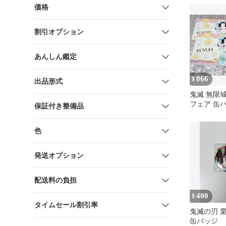
価格
割引オプション
あんしん鑑定
866
¥
出品形式
鬼滅 無限
フェア 缶
保証付き整備品
ロマイド 
色
発送オプション
配送料の負担
400
¥
タイムセール割引率
鬼滅の刃 
缶バッジ