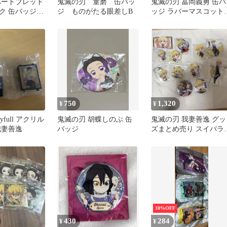
ハートブレッド
鬼滅の刃 童磨 缶バッ
鬼滅の刃 冨岡義勇 缶バ
ク 缶バッジ
ジ ものがたる眼差しB
ッジ ラバーマスコット
キーホルダー 3点セッ
750
1,320
¥
¥
yfull アクリル
鬼滅の刃 胡蝶しのぶ 缶
鬼滅の刃 我妻善逸 グッ
我妻善逸
バッジ
ズまとめ売り スイパラ
ラボ 限定 アクスタ 
バッジ
10%OFF
430
284
¥
¥