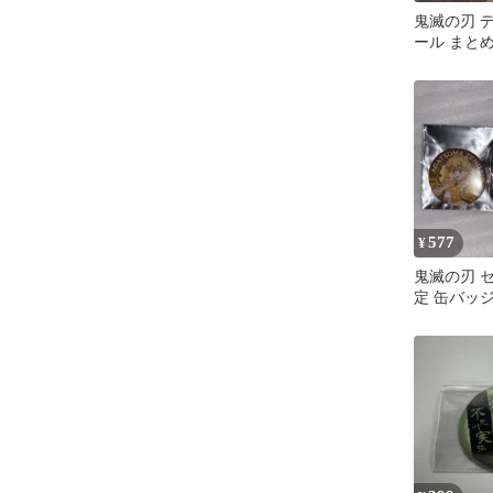
鬼滅の刃 
ール まと
577
¥
鬼滅の刃 
定 缶バッ