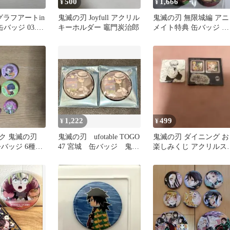
500
1,666
¥
¥
グラフアートin
鬼滅の刃 Joyfull アクリル
鬼滅の刃 無限城編 アニ
 缶バッジ 03.グ
キーホルダー 竈門炭治郎
メイト特典 缶バッジ ブ
デザイン
ロマイド
1,222
499
¥
¥
ク 鬼滅の刃
鬼滅の刃 ufotable TOGO
鬼滅の刃 ダイニング お
バッジ 6種セ
47 宮城 缶バッジ 鬼舞
楽しみくじ アクリルス
辻無惨
ッカー 缶バッジ 我
善逸セット