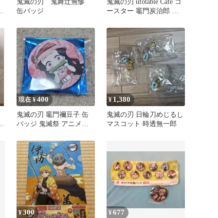
鬼滅の刃 鬼舞辻無惨
鬼滅の刃 ufotable Cafe コ
缶バッジ
ースター 竈門炭治郎 冨
ト
岡義勇
400
1,380
現在 ¥
¥
鬼滅の刃 竈門禰豆子 缶
鬼滅の刃 日輪刀めじるし
コ
バッジ 鬼滅祭 アニメ弐
マスコット 時透無一郎
缶
周年記念祭
300
677
¥
¥