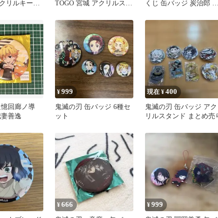
クリルキーホ
TOGO 宮城 アクリルスタ
くじ 缶バッジ 炭治郎 
ンド 缶バッジ 伊之助
豆子 4点まとめ
999
400
¥
現在 ¥
追憶回廊ノ導
鬼滅の刃 缶バッジ 6種セ
鬼滅の刃 缶バッジ アク
我妻善逸
ット
リルスタンド まとめ売
666
999
¥
¥