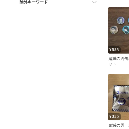
除外キーワード
555
¥
鬼滅の刃缶
ット
355
¥
鬼滅の刃 