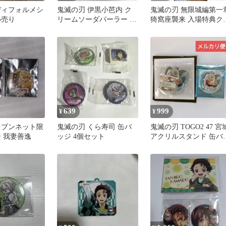
ディフォルメシ
鬼滅の刃 伊黒小芭内 ク
鬼滅の刃 無限城編第一
め売り
リームソーダパーラー 缶
猗窩座襲来 入場特典ク
バッジ
アカード 3枚セット
639
999
¥
¥
セブンネット限
鬼滅の刃 くら寿司 缶バ
鬼滅の刃 TOGO2 47 宮
ジ 我妻善逸
ッジ 4個セット
アクリルスタンド 缶バ
ジ ２点 嘴平伊之助