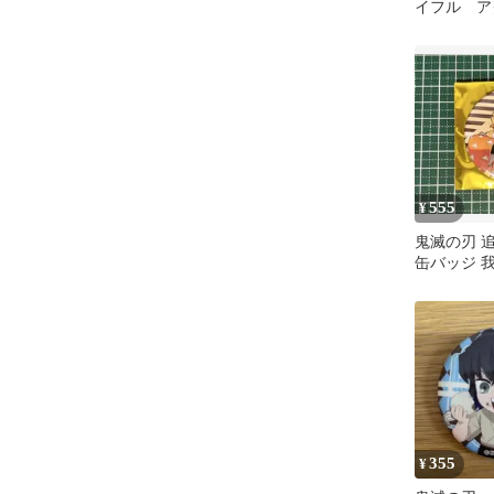
イフル ア
ルダー
555
¥
鬼滅の刃 
缶バッジ 
355
¥