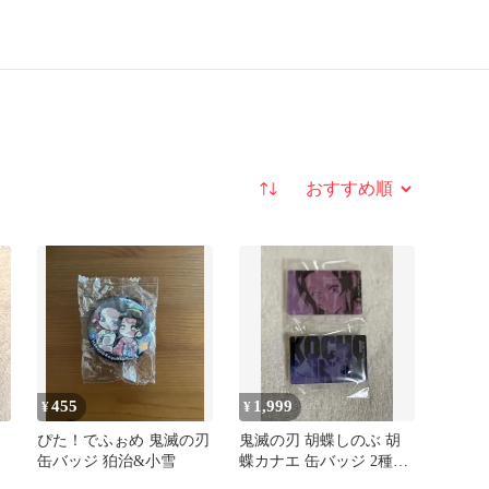
並び替え
455
1,999
¥
¥
ぴた！でふぉめ 鬼滅の刃
鬼滅の刃 胡蝶しのぶ 胡
缶バッジ 狛治&小雪
蝶カナエ 缶バッジ 2種セ
ット