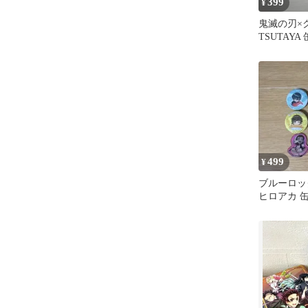
399
¥
鬼滅の刃×
TSUTAYA
ラフアート
499
¥
ブルーロッ
ヒロアカ 缶
ット