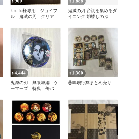
900
1,888
¥
¥
kazuha様専用 ジョイフ
鬼滅の刃 台詞を集めるダ
ル 鬼滅の刃 クリアフ
イニング 胡蝶しのぶ 缶
ァイル シークレット
バッジ まとめ売り
4,444
1,300
¥
¥
鬼滅の刃 無限城編 ゲ
悲鳴嶼行冥まとめ売り
テ
ーマーズ 特典 缶バッ
妻
ジ 無惨 鬼舞辻無惨