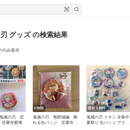
刃 グッズ の検索結果
中のみ表示
800
900
¥
現在 ¥
鬼滅の刃 恋
鬼滅の刃 無限城編 飾
鬼滅の刃 イオン 全集中
ジ 甘露寺蜜璃
れる缶バッジ 甘露寺蜜
夏祭り 缶バッジ アクリ
璃 ufotable
ルキーホルダー