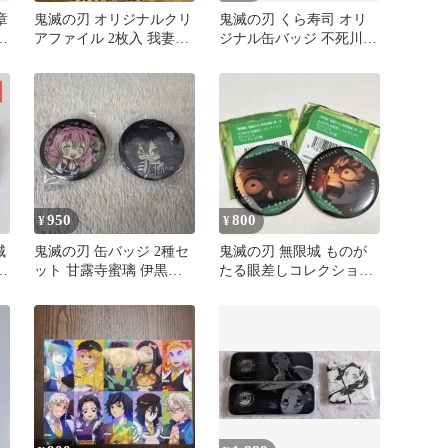
章
鬼滅の刃 オリジナルクリ
鬼滅の刃 くら寿司 オリ
リ
アファイル 2枚入 我妻善
ジナル缶バッジ 不死川実
逸 嘴平伊之助
弥
950
800
¥
¥
城
鬼滅の刃 缶バッジ 2種セ
鬼滅の刃 無限城 ものが
ッ
ット 甘露寺蜜璃 伊黒小
たる眼差しコレクション
芭内
缶バッジ 竈門炭治郎 2個
セット