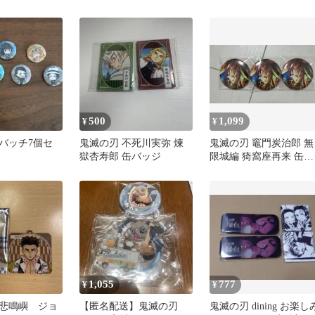
場者特典
500
1,099
¥
¥
バッチ7個セ
鬼滅の刃 不死川実弥 煉
鬼滅の刃 竈門炭治郎 無
獄杏寿郎 缶バッジ
限城編 猗窩座再来 缶バ
ッジ
1,055
777
¥
¥
悲鳴嶼 ジョ
【匿名配送】鬼滅の刃
鬼滅の刃 dining お楽し