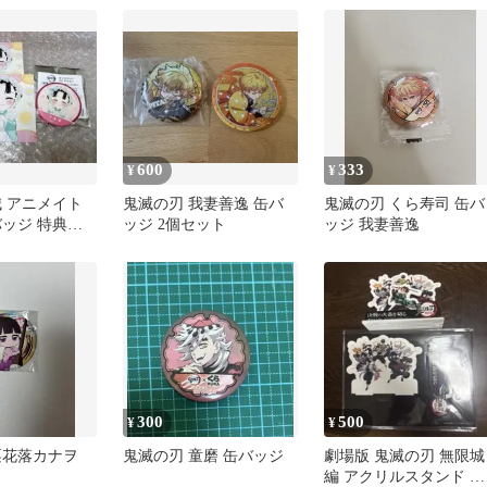
600
333
¥
¥
城 アニメイト
鬼滅の刃 我妻善逸 缶バ
鬼滅の刃 くら寿司 缶バ
バッジ 特典ブ
ッジ 2個セット
ッジ 我妻善逸
恋雪
300
500
¥
¥
栗花落カナヲ
鬼滅の刃 童磨 缶バッジ
劇場版 鬼滅の刃 無限城
編 アクリルスタンド 入