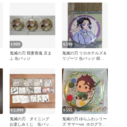
999
599
¥
¥
鬼滅の刃 我妻善逸 京ま
鬼滅の刃 リロホテルズ＆
ふ 缶バッジ
リゾーツ 缶バッジ 胡蝶
しのぶ
2,999
555
¥
¥
鬼滅の刃 ダイニング
鬼滅の刃 ゆらふわシリー
お楽しみくじ 缶バッ
ズ サマーver. ホログラム