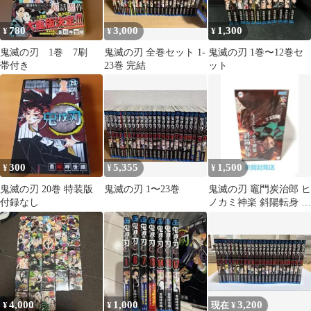
780
3,000
1,300
¥
¥
¥
鬼滅の刃 1巻 7刷
鬼滅の刃 全巻セット 1-
鬼滅の刃 1巻〜12巻セ
帯付き
23巻 完結
ット
300
5,355
1,500
¥
¥
¥
鬼滅の刃 20巻 特装版
鬼滅の刃 1〜23巻
鬼滅の刃 竈門炭治郎 ヒ
付録なし
ノカミ神楽 斜陽転身 フ
ィギュア
4,000
1,000
3,200
¥
¥
現在 ¥