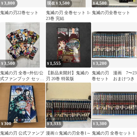
3,800
3,500
4,500
¥
現在 ¥
¥
鬼滅の刃22巻セット
鬼滅の刃 全巻セット 1-
鬼滅の刃全巻セット
23巻 完結
3,500
1,555
3,200
¥
¥
¥
鬼滅の刃 全巻+外伝/公
【新品未開封】鬼滅の
鬼滅の刃 漫画 7〜23
式ファンブック セット
刃 20巻 特装版
巻セット おまけつき
売り
300
3,333
3,300
¥
¥
¥
鬼滅の刃 公式ファンブ
漫画☆鬼滅の刃全巻1～
鬼滅の刃 全巻セット 1