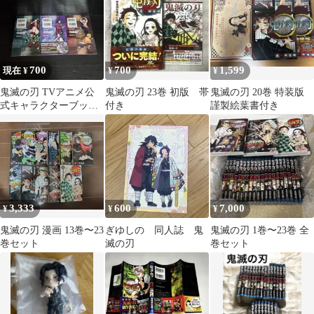
700
700
1,599
現在 ¥
¥
¥
鬼滅の刃 TVアニメ公
鬼滅の刃 23巻 初版 帯
鬼滅の刃 20巻 特装版
式キャラクターブック
付き
謹製絵葉書付き
壱ノ巻 弐ノ巻 参ノ巻
3,333
600
7,000
¥
¥
¥
鬼滅の刃 漫画 13巻〜23
ぎゆしの 同人誌 鬼
鬼滅の刃 1巻〜23巻 全
巻セット
滅の刃
巻セット