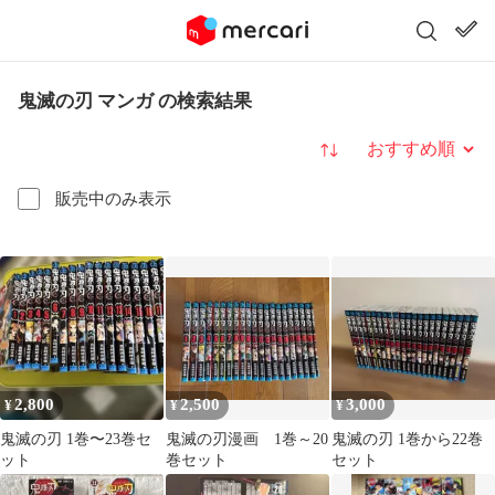
鬼滅の刃 マンガ の検索結果
並び替え
販売中のみ表示
2,800
2,500
3,000
¥
¥
¥
鬼滅の刃 1巻〜23巻セ
鬼滅の刃漫画 1巻～20
鬼滅の刃 1巻から22巻
ット
巻セット
セット