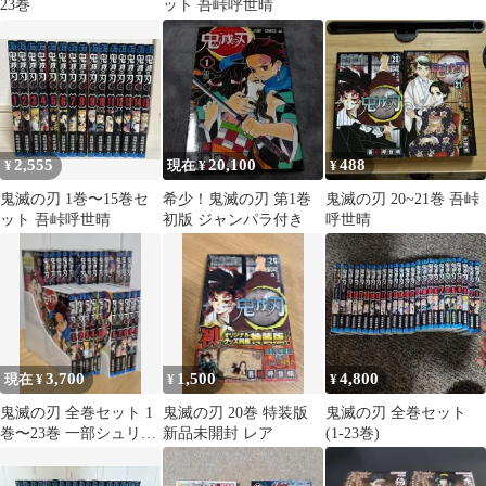
23巻
ット 吾峠呼世晴
2,555
20,100
488
¥
現在 ¥
¥
鬼滅の刃 1巻〜15巻セ
希少！鬼滅の刃 第1巻
鬼滅の刃 20~21巻 吾峠
ット 吾峠呼世晴
初版 ジャンパラ付き
呼世晴
3,700
1,500
4,800
現在 ¥
¥
¥
鬼滅の刃 全巻セット 1
鬼滅の刃 20巻 特装版
鬼滅の刃 全巻セット
巻〜23巻 一部シュリン
新品未開封 レア
(1-23巻)
ク未開封 【全巻美品】