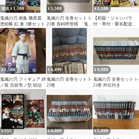
1,180
5,500
1,180
現在 ¥
¥
¥
鬼滅の刃 画集 幾星霜
鬼滅の刃 全巻セット 1-
【初版・ジャンパラ
塗絵帳 紅 蒼 3冊セット
23巻 吾峠呼世晴 「鬼殺
付・帯付・匿名配送】
隊見聞録本付き」
鬼滅の刃 11 初版 帯付
1,500
4,499
4,980
¥
¥
¥
鬼滅の刃 フィギュア 絆
鬼滅の刃 全巻セット 1-
鬼滅の刃 全巻セット 1-
ノ装 伍拾壱ノ型 狛治
23巻
23巻 外伝付き
555
4,000
5,000
¥
¥
¥