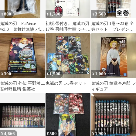
800
1,700
3,500
¥
¥
¥
鬼滅の刃 PalVerse
初版.帯付き。鬼滅の刃
鬼滅の刃 1巻〜23巻 全
vol.3 鬼舞辻無惨 パル
17巻 吾峠呼世晴 ジャン
巻セット プレゼント
バース
プコミックス
付き
300
1,500
1,000
¥
¥
¥
鬼滅の刃 外伝 平野稜二
鬼滅の刃 1-5巻セット
鬼滅の刃 煉獄杏寿郎 フ
吾峠呼世晴 集英社
ィギュア
4,666
500
1,900
¥
¥
¥