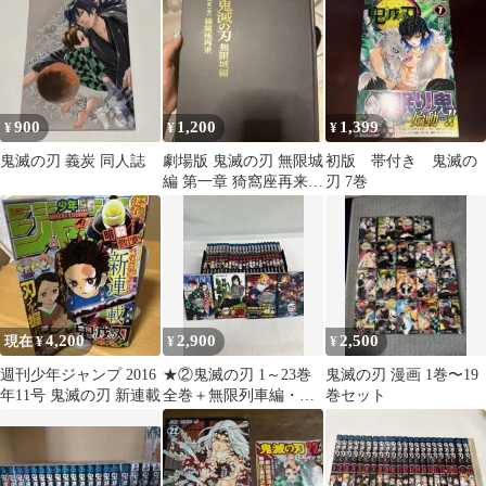
900
1,200
1,399
¥
¥
¥
鬼滅の刃 義炭 同人誌
劇場版 鬼滅の刃 無限城
初版 帯付き 鬼滅の
編 第一章 猗窩座再来
刃 7巻
初回限定版 パンフレッ
ト
4,200
2,900
2,500
現在 ¥
¥
¥
週刊少年ジャンプ 2016
★②鬼滅の刃 1～23巻
鬼滅の刃 漫画 1巻〜19
年11号 鬼滅の刃 新連載
全巻＋無限列車編・外
巻セット
伝・鬼殺隊見聞録・短
編集 計27冊 コミッ
クセット《RT21F》