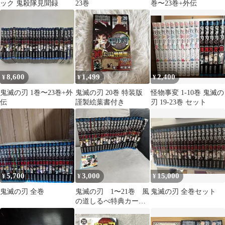
ック 鬼殺隊見聞録
23巻
巻〜23巻+外伝
8,600
1,499
2,400
¥
¥
¥
鬼滅の刃 1巻〜23巻+外
鬼滅の刃 20巻 特装版
怪物事変 1-10巻 鬼滅の
伝
謹製絵葉書付き
刃 19-23巻 セット
5,700
3,000
15,000
¥
¥
¥
鬼滅の刃 全巻
鬼滅の刃 1〜21巻 風
鬼滅の刃 全巻セット
の道しるべ特典カード
付き