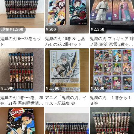
1,500
500
2,550
現在 ¥
¥
¥
鬼滅の刃 6〜23巻セッ
鬼滅の刃 10巻 & しあ
鬼滅の刃 フィギュア 絆
ト
わせの花 2冊セット
ノ装 狛治 恋雪 2種セッ
ト
1,900
1,500
3,800
¥
¥
¥
鬼滅の刃 1巻〜6巻、20
アニメ「鬼滅の刃」イ
鬼滅の刃 １巻から１
巻、21巻 吾峠呼世晴
ラスト記録集 参
８巻
JUMP COMICS