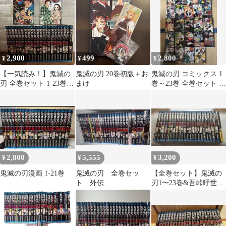
2,900
499
2,800
¥
¥
¥
【一気読み！】鬼滅の
鬼滅の刃 20巻初版＋お
鬼滅の刃 コミックス 1
刃 全巻セット 1-23巻
まけ
巻～23巻 全巻セット 吾
外伝付き
峠呼世晴
2,800
5,555
3,200
¥
¥
¥
鬼滅の刃漫画 1-21巻
鬼滅の刃 全巻セッ
【全巻セット】鬼滅の
ト 外伝
刃1〜23巻&吾峠呼世晴
短編集