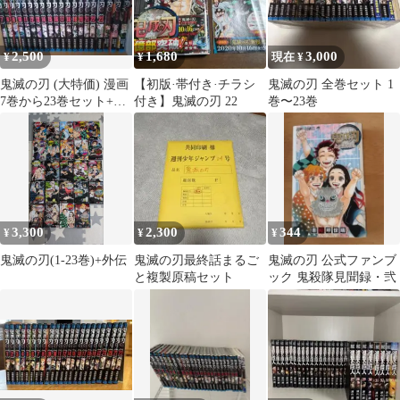
2,500
1,680
3,000
¥
¥
現在 ¥
鬼滅の刃 (大特価) 漫画
【初版·帯付き·チラシ
鬼滅の刃 全巻セット 1
7巻から23巻セット+小
付き】鬼滅の刃 22
巻〜23巻
説3巻セット
3,300
2,300
344
¥
¥
¥
鬼滅の刃(1-23巻)+外伝
鬼滅の刃最終話まるご
鬼滅の刃 公式ファンブ
と複製原稿セット
ック 鬼殺隊見聞録・弐