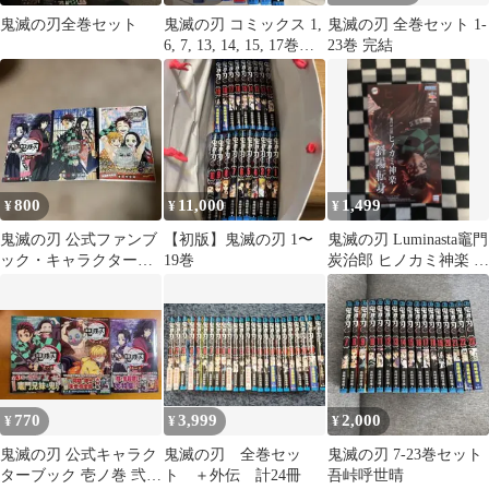
鬼滅の刃全巻セット
鬼滅の刃 コミックス 1,
鬼滅の刃 全巻セット 1-
6, 7, 13, 14, 15, 17巻セ
23巻 完結
ット
800
11,000
1,499
¥
¥
¥
鬼滅の刃 公式ファンブ
【初版】鬼滅の刃 1〜
鬼滅の刃 Luminasta竈門
ック・キャラクターブ
19巻
炭治郎 ヒノカミ神楽 斜
ック 3冊セット
陽転身 フィギュア
770
3,999
2,000
¥
¥
¥
鬼滅の刃 公式キャラク
鬼滅の刃 全巻セッ
鬼滅の刃 7-23巻セット
ターブック 壱ノ巻 弐ノ
ト ＋外伝 計24冊
吾峠呼世晴