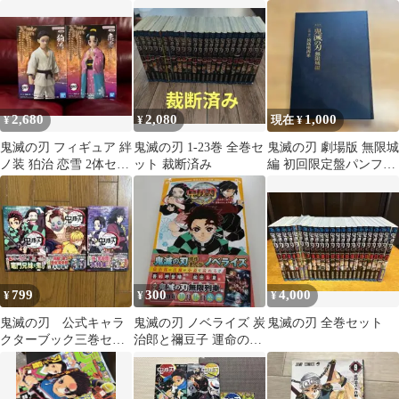
巻 参ノ巻 3冊セット
2,680
2,080
1,000
¥
¥
現在 ¥
鬼滅の刃 フィギュア 絆
鬼滅の刃 1-23巻 全巻セ
鬼滅の刃 劇場版 無限城
ノ装 狛治 恋雪 2体セッ
ット 裁断済み
編 初回限定盤パンフレ
ト
ット
799
300
4,000
¥
¥
¥
鬼滅の刃 公式キャラ
鬼滅の刃 ノベライズ 炭
鬼滅の刃 全巻セット
クターブック三巻セッ
治郎と禰豆子 運命のは
ト
じまり編 集英社みらい
文庫