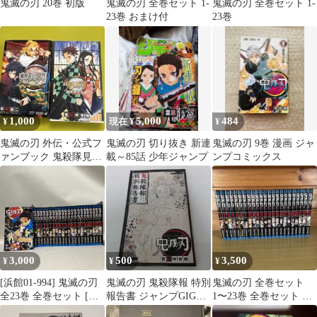
鬼滅の刃 20巻 初版
鬼滅の刃 全巻セット 1-
鬼滅の刃 全巻セット 1-
23巻 おまけ付
23巻
1,000
5,000
484
¥
現在 ¥
¥
鬼滅の刃 外伝・公式フ
鬼滅の刃 切り抜き 新連
鬼滅の刃 9巻 漫画 ジャ
ァンブック 鬼殺隊見聞
載～85話 少年ジャンプ
ンプコミックス
録 2冊セット
3,000
500
3,500
¥
¥
¥
[浜館01-994] 鬼滅の刃
鬼滅の刃 鬼殺隊報 特別
鬼滅の刃 全巻セット
全23巻 全巻セット [中
報告書 ジャンプGIGA
1〜23巻 全巻セット 吾
古品]
付録
峠呼世晴 美品