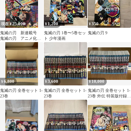
25,000
1,200
350
現在 ¥
¥
¥
鬼滅の刃 新連載号
鬼滅の刃 1巻〜5巻セッ
鬼滅の刃 9
鬼滅の刃 アニメ化記
ト 少年漫画
念号 週刊少年ジャンプ
セット
6,800
3,600
10,000
¥
¥
¥
鬼滅の刃 全巻セット 1-
鬼滅の刃 全巻セット 1-
鬼滅の刃 全巻セット 1-
23巻
23巻
23巻 外伝 特装版付録付
き