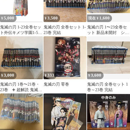
5,000
3,500
1,600
¥
¥
現在 ¥
鬼滅の刃 1-23全巻セッ
鬼滅の刃 全巻セット 1-
鬼滅の刃 1〜23全巻セ
ト外伝キメツ学園1-5巻
23巻 完結
ット 新品未開封 シュ
全集中ドリル鬼殺隊見
リンク
聞録 一弐
3,000
333
3,600
¥
¥
¥
鬼滅の刃 1巻〜21巻・
鬼滅の刃 零巻
鬼滅の刃 全巻セット 1
23巻 ➕ 超解読 鬼滅の
巻～23巻 完結
刃 大正鬼殺考察録 セ
ット美品