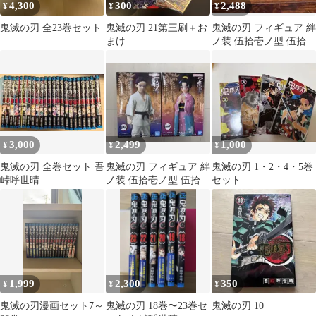
4,300
300
2,488
¥
¥
¥
鬼滅の刃 全23巻セット
鬼滅の刃 21第三刷＋お
鬼滅の刃 フィギュア 絆
まけ
ノ装 伍拾壱ノ型 伍拾弐
ノ型 狛治 恋雪
3,000
2,499
1,000
¥
¥
¥
鬼滅の刃 全巻セット 吾
鬼滅の刃 フィギュア 絆
鬼滅の刃 1・2・4・5巻
峠呼世晴
ノ装 伍拾壱ノ型 伍拾弐
セット
ノ型 狛治 恋雪
1,999
2,300
350
¥
¥
¥
鬼滅の刃漫画セット7～
鬼滅の刃 18巻〜23巻セ
鬼滅の刃 10