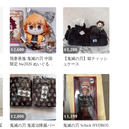
寿郎
ァイングラフ シリアルナ
ンバー入
2,600
1,200
¥
¥
我妻善逸 鬼滅の刃 中国
【鬼滅の刃】箱ティッシ
ア
限定 bw2026 ぬいぐるみ
ュケース
Aniplex 3
2,000
1,199
¥
¥
冨
鬼滅の刃 鬼退治隊服パー
鬼滅の刃 Schick HYDRO5