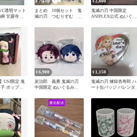
7,480
2,800
¥
¥
PVC透明マット
まとめ 10個セット 鬼
鬼滅の刃 中国限定
嶼 甘露寺 伊
滅の刃 つむりずむ プ
ANIPLEX公式 ぬいぐる
ライズ ナムコ限定
み 胡蝶しのぶ アニプレ
ックス
6,900
1,150
¥
¥
USJ限定 鬼
炭治郎 義勇 鬼滅の刃
鬼滅の刃 煉獄杏寿郎 ハ
豆子 ポップコ
中国限定 ぬいぐるみ
ート缶バッジ バレンタ
Aniplex 3
ン キメツ学園