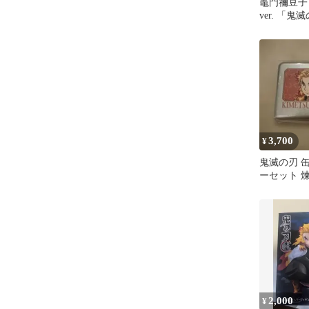
竈門禰豆子
ver. 「
1/8
3,700
¥
鬼滅の刃 
ーセット 
2,000
¥