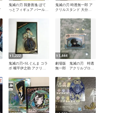
ぶ
鬼滅の刃 我妻善逸 ぽて
鬼滅の刃 時透無一郎 ア
ド
っとフィギュア パール
クリルスタンド 大分
Ver
TOGO
1,222
1,444
¥
¥
鬼滅の刃×SLぐんま コラ
劇場版 鬼滅の刃 時透
ボ 嘴平伊之助 アクリル
無一郎 アクリルブロッ
スタンド
ク 描き下ろし フェ
ア 限定品