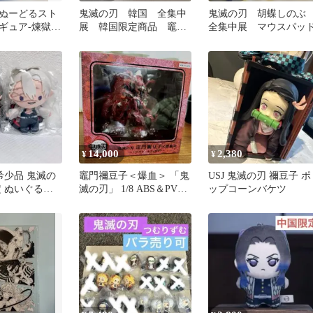
ぬーどるスト
鬼滅の刃 韓国 全集中
鬼滅の刃 胡蝶しの
ギュア-煉獄杏
展 韓国限定商品 竈門
全集中展 マウスパッ
未開封 送料
禰豆子 アクリルブロッ
ク
14,000
2,380
¥
¥
希少品 鬼滅の
竈門禰豆子＜爆血＞ 「鬼
USJ 鬼滅の刃 禰豆子 ポ
定 ぬいぐるみ
滅の刃」 1/8 ABS＆PVC
ップコーンバケツ
製塗装済み完成品 AN…