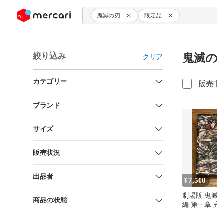
ンツにスキップ
鬼滅の刃
限定品
絞り込み
鬼滅の
クリア
カテゴリー
販売
ブランド
サイズ
販売状況
出品者
7,500
¥
劇場版 鬼
商品の状態
編 第一章
版 Blu-ray