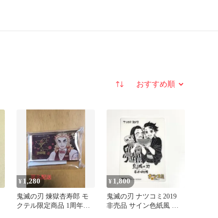
並び替え
1,280
1,800
¥
¥
鬼滅の刃 煉獄杏寿郎 モ
鬼滅の刃 ナツコミ2019
クテル限定商品 1周年記
非売品 サイン色紙風 ミ
念 箔押しミニアクリルブ
ニ下敷き 炭治郎 禰豆子