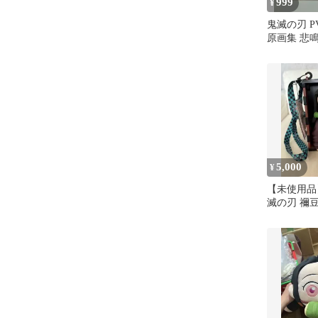
999
¥
鬼滅の刃 
原画集 悲鳴
黒
5,000
¥
【未使用品】
滅の刃 禰
ーンバケツ