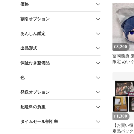
価格
割引オプション
あんしん鑑定
3,200
¥
出品形式
冨岡義勇 
限定 ぬいぐる
保証付き整備品
7
色
発送オプション
配送料の負担
1,300
¥
タイムセール割引率
【お買い得
定品パック