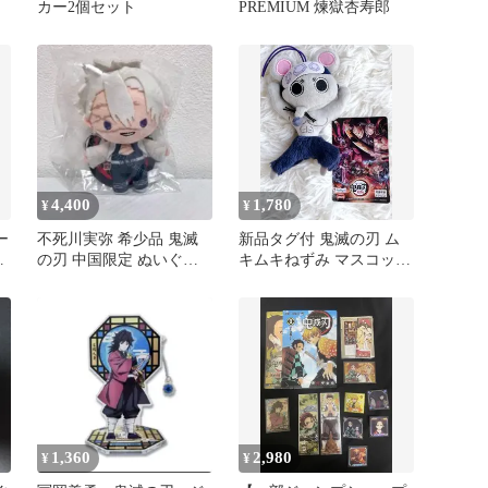
カー2個セット
PREMIUM 煉獄杏寿郎
4,400
1,780
¥
¥
ー
不死川実弥 希少品 鬼滅
新品タグ付 鬼滅の刃 ム
限
の刃 中国限定 ぬいぐる
キムキねずみ マスコット
ル
み Aniplex 2
フリュー 美品
1,360
2,980
¥
¥