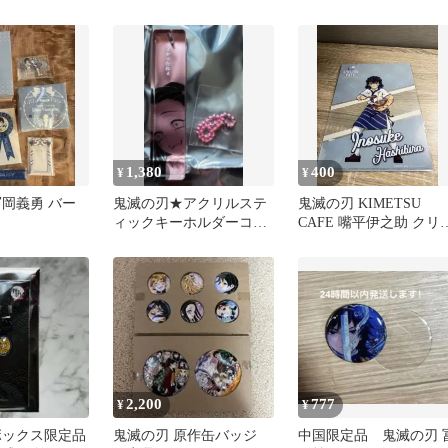
クス 箸付き
ル マグネット 時透無
一郎
1,380
400
¥
¥
冨岡義勇 バー
鬼滅の刃★アクリルステ
鬼滅の刃 KIMETSU
ィックキーホルダーコレ
CAFE 嘴平伊之助 クリ
クション★禰豆子★おま
ファイル
け付
2,200
777
¥
¥
ボックス限定品
鬼滅の刃 原作缶バッジ
中国限定品 鬼滅の刃 