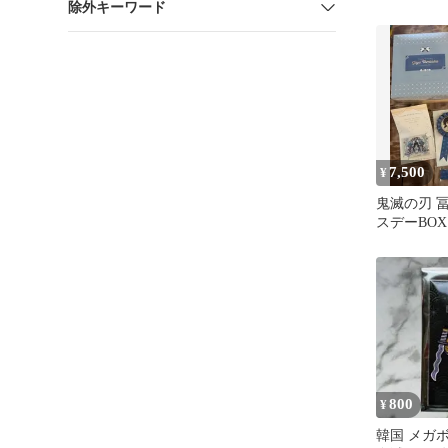
除外キーワード
7,500
¥
鬼滅の刃 
スデーBOX
800
¥
韓国 メガ