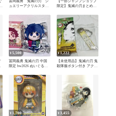
ぐ
冨岡義勇 鬼滅の刃 ジ
【一部ジャンプショップ
e
ュエリーアクリルスタン
限定】鬼滅の刃まとめグ
ド 限定品
ッズ
5,500
1,222
¥
¥
甘
冨岡義勇 鬼滅の刃 中国
【未使用品】鬼滅の刃 鬼
缶
限定 bw2026 ぬいぐるみ
殺隊服ボタン付き アクリ
Aniplex 3
ルチャームコレクション
我妻善逸
1,700
3,455
¥
¥