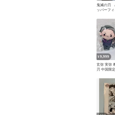
鬼滅の刃 
ッパーフィ
寿郎 新品
込
9,999
¥
玄弥 実弥 
刃 中国限
Aniplex 3