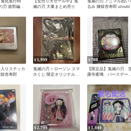
 鬼化進行時
【安売り大セール中】鬼
鬼滅の刃 アニマルぬい
鬼滅の刃 遊郭編」
滅の刃 大量まとめ売り
るみ 煉獄杏寿郎 ufotabl
受注生産
1,999
700
¥
¥
缶入りステッカ
鬼滅の刃 × ローソン スマ
【限定品】鬼滅の刃 
煉獄杏寿郎
ホくじ 限定オリジナルT
露寺蜜璃 バースデー
シャツ
バッジ 2020
2,799
1,444
¥
¥