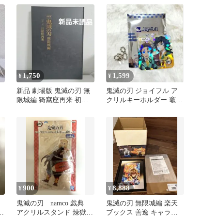
ロック
1,750
1,599
¥
¥
新品 劇場版 鬼滅の刃 無
鬼滅の刃 ジョイフル ア
る
限城編 猗窩座再来 初回
クリルキーホルダー 竈門
限定版
炭治郎 冨岡義勇 限定品
900
8,888
¥
¥
鬼滅の刃 namco 戯典
鬼滅の刃 無限城編 楽天
イ
アクリルスタンド 煉獄杏
ブックス 善逸 キャラフ