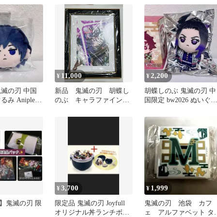
11,000
2,200
¥
¥
鬼滅の刃 中国
新品 鬼滅の刃 胡蝶し
胡蝶しのぶ 鬼滅の刃 中
み Aniplex
のぶ キャラファイング
国限定 bw2026 ぬいぐ
ラフ amazon限定 額装
み Aniplex 3
イラスト
3,700
1,999
¥
¥
】鬼滅の刃 限
限定品 鬼滅の刃 Joyfull
鬼滅の刃 池袋 カフ
オリジナル丼ランチボッ
ェ アルファベット タ