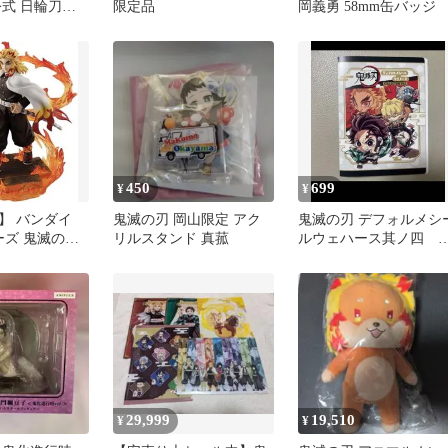
公式 日輪刀キ
限定品
岡義勇 58mm缶バッジ
 伊黒小芭内
450
699
¥
¥
】 バンダイ
鬼滅の刃 岡山限定 アク
鬼滅の刃 デフォルメシ
ーズ 鬼滅の刃
リルスタンド 真菰
ルウェハース其ノ四 
 フィギュア
定コレクションファイ
29,999
19,510
¥
¥