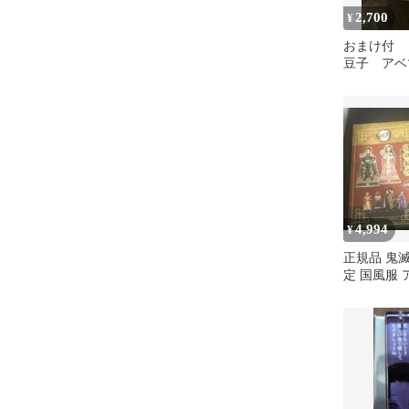
2,700
¥
おまけ付 
豆子 アベ
グ 鬼滅の
み 竈門禰
4,994
¥
正規品 鬼
定 国風服
ンド 冨岡