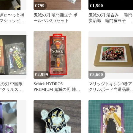
799
1,500
¥
¥
ぎゅ〜っと禰
鬼滅の刃 竈門禰豆子 ボ
鬼滅の刃 湯呑み 竈門
マショッピン
ールペン2点セット
炭治郎 竈門禰豆子 
刃 ぬいぐる
ーソン コラボ 抽選 非
豆子
品 500個限定品 ※箱
し
2,999
3,600
¥
¥
滅の刃 中国限
Schick HYDRO5
マリッジトキシン9巻ア
 アクリルスタ
PREMIUM 鬼滅の刃 煉獄
クリルボード当選品最
義勇
杏寿郎モデル 剃刀
値下げ