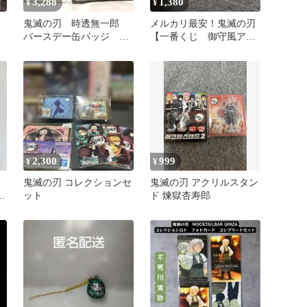
3,288
1,380
¥
¥
鬼滅の刃 時透無一郎
メルカリ最安！鬼滅の刃
バースデー缶バッジ ア
【一番くじ 御守風アク
クリルスタンド 原作
リルチャーム 冨岡義
限定品
勇】
2,300
999
¥
¥
鬼滅の刃 コレクションセ
鬼滅の刃 アクリルスタン
イ
ット
ド 煉獄杏寿郎