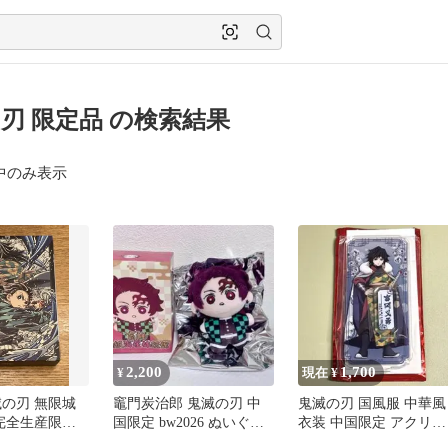
刃 限定品 の検索結果
中のみ表示
2,200
1,700
¥
現在 ¥
滅の刃 無限城
竈門炭治郎 鬼滅の刃 中
鬼滅の刃 国風服 中華風
 完全生産限定
国限定 bw2026 ぬいぐる
衣装 中国限定 アクリル
み Aniplex 3
スタンド 冨岡義勇