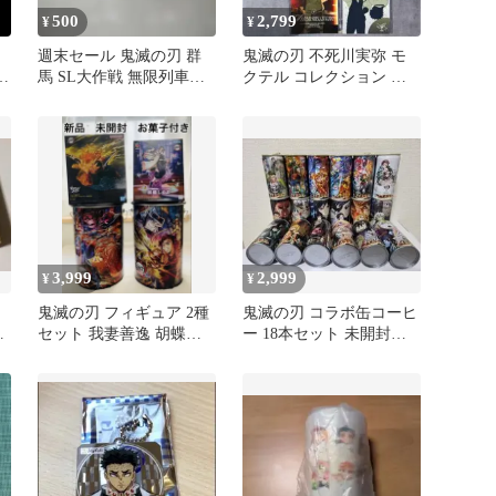
500
2,799
¥
¥
週末セール 鬼滅の刃 群
鬼滅の刃 不死川実弥 モ
ロ
馬 SL大作戦 無限列車大
クテル コレクション ロ
売
作戦 だるま ストラップ
ト フォトカード コンプ
無
リート
3,999
2,999
¥
¥
鬼滅の刃 フィギュア 2種
鬼滅の刃 コラボ缶コーヒ
終
セット 我妻善逸 胡蝶し
ー 18本セット 未開封
のぶ まとめ売り
開封済