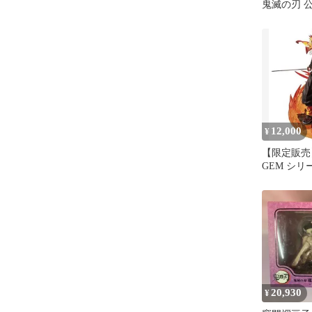
鬼滅の刃 
ーホルダー
12,000
¥
【限定販売
GEM シリ
煉獄杏寿郎
20,930
¥