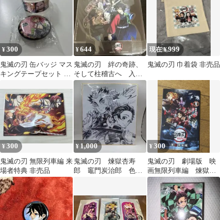
300
644
999
¥
¥
現在 ¥
鬼滅の刃 缶バッジ マス
鬼滅の刃 絆の奇跡、
鬼滅の刃 巾着袋 非売品
キングテープセット く
そして柱稽古へ 入場
ら寿司
特典 クリアスタン
ド 非売品 柱稽古編
300
1,000
300
¥
¥
¥
鬼滅の刃 無限列車編 来
鬼滅の刃 煉獄杏寿
鬼滅の刃 劇場版 映
場者特典 非売品
郎 竈門炭治郎 色
画無限列車編 煉獄零
紙 非売品
巻 0巻 非売品 レ
ア！