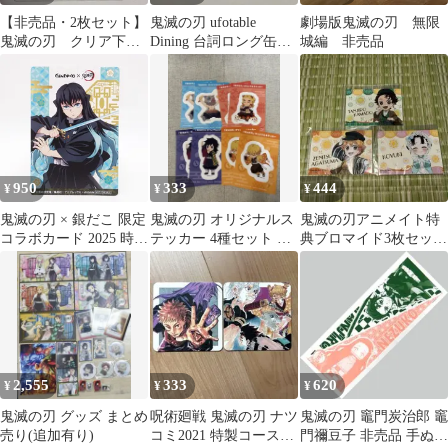
【非売品・2枚セット】
鬼滅の刃 ufotable
劇場版鬼滅の刃 無限
鬼滅の刃 クリア下敷
Dining 台詞ロング缶バ
城編 非売品
き
ッジ 冨岡義勇
950
333
444
¥
¥
¥
鬼滅の刃 × 銀だこ 限定
鬼滅の刃 オリジナルス
鬼滅の刃アニメイト特
コラボカード 2025 時透
テッカー 4種セット ロ
典ブロマイド3枚セット
無一郎 トレカ 集英社
ーソン限定 非売品
【炭治郎＆善逸＆恋
アニプレックス ufotable
雪】
非売品
2,555
333
620
¥
¥
¥
鬼滅の刃 グッズ まとめ
呪術廻戦 鬼滅の刃 ナツ
鬼滅の刃 竈門炭治郎 竈
売り(追加有り)
コミ2021 特製コースタ
門禰豆子 非売品 手ぬぐ