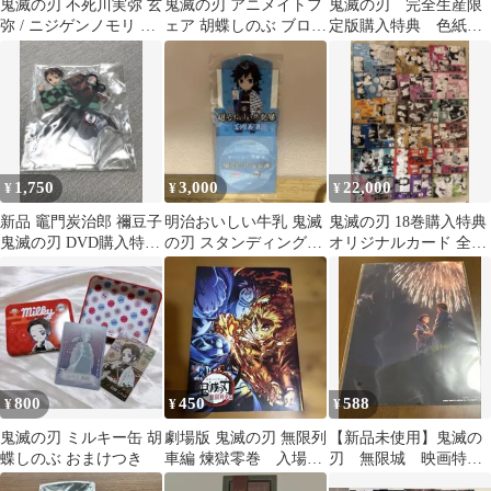
鬼滅の刃 不死川実弥 玄
鬼滅の刃 アニメイトフ
鬼滅の刃 完全生産限
弥 / ニジゲンノモリ 購
ェア 胡蝶しのぶ ブロマ
定版購入特典 色紙
入者特典 ラバーストラ
イド
無限城編 第一章 猗窩座
ップ
再来
1,750
3,000
22,000
¥
¥
¥
新品 竈門炭治郎 禰豆子
明治おいしい牛乳 鬼滅
鬼滅の刃 18巻購入特典
鬼滅の刃 DVD購入特典
の刃 スタンディングコ
オリジナルカード 全18
アクリルスタンド 非売
ースター 富岡義勇
種 コンプリート 非売品
品
800
450
588
¥
¥
¥
鬼滅の刃 ミルキー缶 胡
劇場版 鬼滅の刃 無限列
【新品未使用】鬼滅の
蝶しのぶ おまけつき
車編 煉獄零巻 入場者
刃 無限城 映画特
特典 非売品
典 非売品