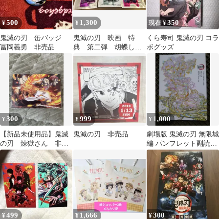
500
1,300
350
¥
¥
現在 ¥
鬼滅の刃 缶バッジ
鬼滅の刃 映画 特
くら寿司 鬼滅の刃 コラ
冨岡義勇 非売品
典 第二弾 胡蝶しの
ボグッズ
ぶ 甘露寺蜜璃 時透
無一郎 非売品
300
999
1,000
¥
¥
¥
【新品未使用品】鬼滅
鬼滅の刃 非売品
劇場版 鬼滅の刃 無限城
の刃 煉獄さん 非売
編 パンフレット副読本
品
決戦編
499
1,666
300
¥
¥
¥