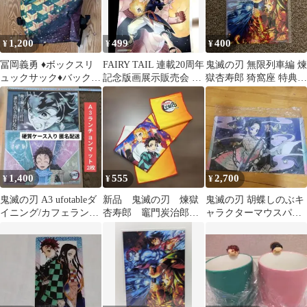
1,200
499
400
¥
¥
¥
冨岡義勇 ♦︎ボックスリ
FAIRY TAIL 連載20周年
鬼滅の刃 無限列車編 煉
ュックサック♦︎バックパ
記念版画展示販売会 ク
獄杏寿郎 猗窩座 特典イ
ック♦︎ナップサック♦︎鬼
リアポスター 非売品
ラストカード
滅の刃
1,400
555
2,700
¥
¥
¥
鬼滅の刃 A3 ufotableダ
新品 鬼滅の刃 煉獄
鬼滅の刃 胡蝶しのぶキ
イニング/カフェランチ
杏寿郎 竈門炭治郎
ャラクターマウスパッ
ョンマット2枚(炭治郎)
タオル 劇場版 無限列
ド非売品激レア
車編 非売品