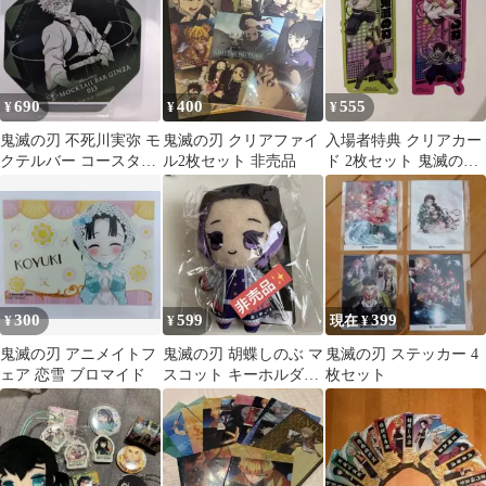
690
400
555
¥
¥
¥
鬼滅の刃 不死川実弥 モ
鬼滅の刃 クリアファイ
入場者特典 クリアカー
クテルバー コースター
ル2枚セット 非売品
ド 2枚セット 鬼滅の刃
非売品
クリアカード 無限城編
非売品
300
599
399
¥
¥
現在 ¥
鬼滅の刃 アニメイトフ
鬼滅の刃 胡蝶しのぶ マ
鬼滅の刃 ステッカー 4
ェア 恋雪 ブロマイド
スコット キーホルダー
枚セット
非売品✨️