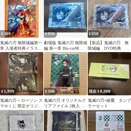
品
300
950
950
¥
¥
¥
鬼滅の刃 無限城編第一
劇場版 鬼滅の刃 無限城
【新品】鬼滅の刃 無
章 入場者特典イラスト
編 第一章 Blu-ray特
限城編 DVD特典 ア
ボード 炭治郎 義勇 猗
典 胡蝶しのぶキーホ
クリルキーホルダー
窩座 非売品
ルダー
胡蝶しのぶ
1,999
300
8,000
¥
¥
現在 ¥
鬼滅の刃 × ローソン ス
鬼滅の刃 オリジナルク
鬼滅の刃×綾鷹 タンブ
マホくじ 限定オリジナ
リアファイル 2枚入 竈
ラーセット
ルTシャツ
門炭治郎