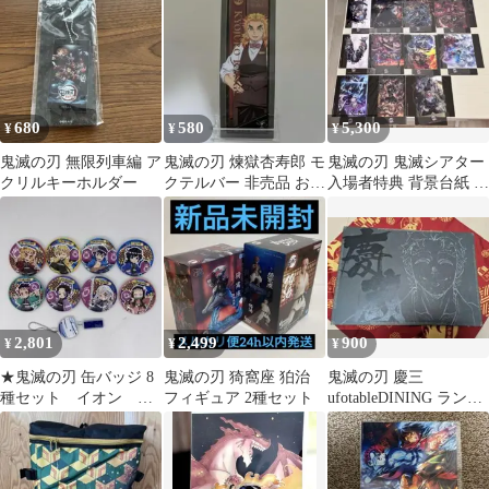
680
580
5,300
¥
¥
¥
鬼滅の刃 無限列車編 ア
鬼滅の刃 煉獄杏寿郎 モ
鬼滅の刃 鬼滅シアター
クリルキーホルダー
クテルバー 非売品 おす
入場者特典 背景台紙 ク
そわけクリアカード カ
リアスタンド 11枚セッ
ラー
ト 非売品
2,801
2,499
900
¥
¥
¥
★鬼滅の刃 缶バッジ 8
鬼滅の刃 猗窩座 狛治
鬼滅の刃 慶三
種セット イオン 非
フィギュア 2種セット
ufotableDINING ランチ
売品
ョンマット 非売品