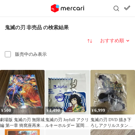
鬼滅の刃 非売品 の検索結果
並び替え
販売中のみ表示
500
1,490
6,999
¥
¥
¥
劇場版 鬼滅の刃 無限城
鬼滅の刃 Joyfull アクリ
鬼滅の刃 DVD 描き下
編 第一章 猗窩座再来
ルキーホルダー 冨岡義
ろしアクリルスタンド
入場者特典 非売品
勇 非売品
冨岡義勇 ufotable 非売