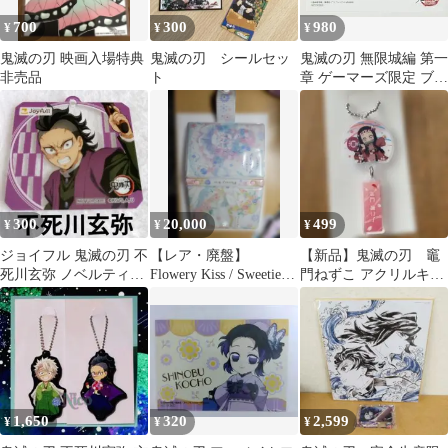
700
300
980
¥
¥
¥
鬼滅の刃 映画入場特典
鬼滅の刃 シールセッ
鬼滅の刃 無限城編 第一
非売品
ト
章 ゲーマーズ限定 ブロ
マイド 猗窩座 非売品
300
20,000
499
¥
¥
¥
ジョイフル 鬼滅の刃 不
​【レア・廃盤】
【新品】鬼滅の刃 竈
死川玄弥 ノベルティ
Flowery Kiss / Sweetie
門ねずこ アクリルキー
Joyfull 限定品 非売品
Palette
ホルダー 非売品
1,650
320
2,599
¥
¥
¥