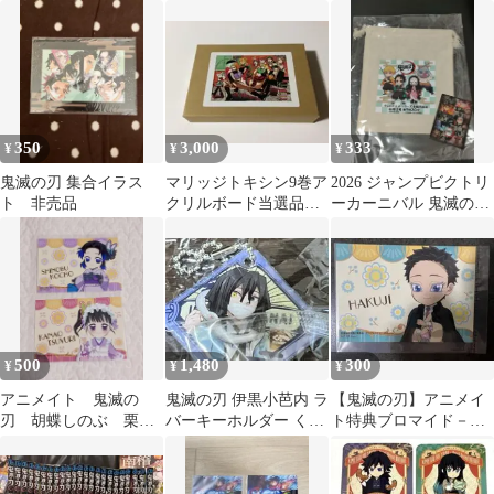
ー 特典 非売品
いTSUTAYA限定
350
3,000
333
¥
¥
¥
鬼滅の刃 集合イラス
マリッジトキシン9巻ア
2026 ジャンプビクトリ
ト 非売品
クリルボード当選品最
ーカーニバル 鬼滅の刃
終値下げ
巾着袋 ステッカー 非売
品
500
1,480
300
¥
¥
¥
アニメイト 鬼滅の
鬼滅の刃 伊黒小芭内 ラ
【鬼滅の刃】アニメイ
刃 胡蝶しのぶ 栗花
バーキーホルダー くら
ト特典ブロマイド－狛
落カナヲ ブロマイド
寿司 非売品
治－
購入特典 非売品