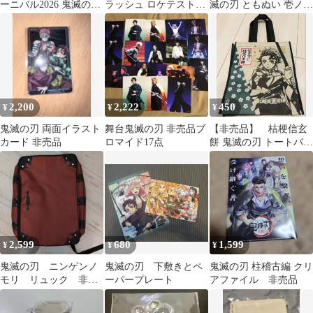
ーニバル2026 鬼滅の刃
ラッシュ ロケテスト限
滅の刃 ともぬい 壱ノ型
巾着袋 ステッカー 限定
定 栗花落カナヲ ロケテ
竈門炭治郎 非売品
非売品
非売品
2,200
2,222
450
¥
¥
¥
鬼滅の刃 両面イラスト
舞台鬼滅の刃 非売品ブ
【非売品】 桔梗信玄
カード 非売品
ロマイド17点
餅 鬼滅の刃 トートバッ
ク 竈門炭治郎バージ
ョン
2,599
680
1,599
¥
¥
¥
鬼滅の刃 ニンゲンノ
鬼滅の刃 下敷きとペ
鬼滅の刃 柱稽古編 クリ
モリ リュック 非売
ーパープレート
アファイル 非売品
品