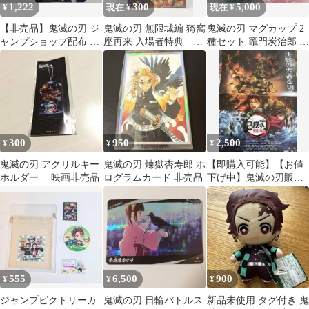
1,222
300
5,000
¥
現在 ¥
現在 ¥
【非売品】鬼滅の刃 ジ
鬼滅の刃 無限城編 猗窩
鬼滅の刃 マグカップ 2
ャンプショップ配布 ク
座再来 入場者特典 未
種セット 竈門炭治郎 竈
リアカード 炭治郎 禰豆
開封
門禰豆子 限定•非売品
子
300
950
2,500
¥
¥
¥
鬼滅の刃 アクリルキー
鬼滅の刃 煉獄杏寿郎 ホ
【即購入可能】【お値
ホルダー 映画非売品
ログラムカード 非売品
下げ中】鬼滅の刃販促
非売品ポスター2点セッ
ト
555
6,500
900
¥
¥
¥
ジャンプビクトリーカ
鬼滅の刃 日輪バトルス
新品未使用 タグ付き 鬼