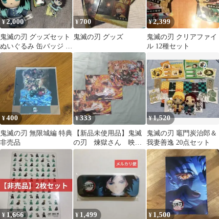
2,000
700
2,399
¥
¥
¥
鬼滅の刃 グッズセット
鬼滅の刃 グッズ
鬼滅の刃 クリアファイ
ぬいぐるみ 缶バッジ ア
ル 12種セット
クリルキーホルダー
400
333
1,520
¥
¥
¥
鬼滅の刃 無限城編 特典
【新品未使用品】鬼滅
鬼滅の刃 竈門炭治郎＆
非売品
の刃 煉獄さん 映画
我妻善逸 20点セット
入場者特典 非売品
1,666
1,499
1,500
¥
¥
¥