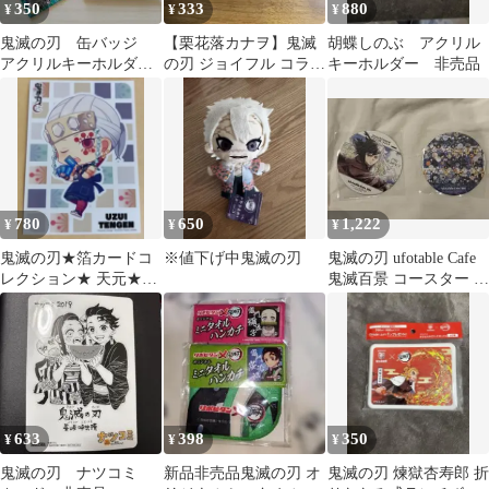
350
333
880
¥
¥
¥
鬼滅の刃 缶バッジ
【栗花落カナヲ】鬼滅
胡蝶しのぶ アクリル
アクリルキーホルダ
の刃 ジョイフル コラボ
キーホルダー 非売品
ー まとめ売り
アクリルキーホルダー
780
650
1,222
¥
¥
¥
鬼滅の刃★箔カードコ
※値下げ中鬼滅の刃
鬼滅の刃 ufotable Cafe
レクション★ 天元★お
鬼滅百景 コースター 冨
まけ付
岡義勇2枚セット
633
398
350
¥
¥
¥
鬼滅の刃 ナツコミ
新品非売品鬼滅の刃 オ
鬼滅の刃 煉獄杏寿郎 折