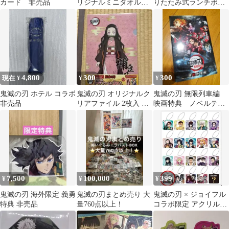
カード 非売品
リジナルミニタオルハ
りたたみ式ランチボッ
ンカチ 2種セット
クス
4,800
300
300
現在 ¥
¥
¥
鬼滅の刃 ホテル コラボ
鬼滅の刃 オリジナルク
鬼滅の刃 無限列車編
非売品
リアファイル 2枚入 竈
映画特典 ノベルテ
門禰豆子
ィ 非売品
7,500
100,000
399
¥
¥
¥
鬼滅の刃 海外限定 義勇
鬼滅の刃まとめ売り 大
鬼滅の刃 × ジョイフル
特典 非売品
量760点以上！
コラボ限定 アクリルキ
ーホルダー 珠世＆愈史
郎 非売品