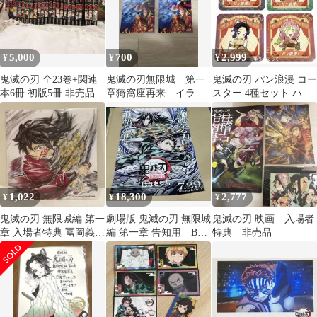
5,000
700
2,999
¥
¥
¥
鬼滅の刃 全23巻+関連
鬼滅の刃無限城 第一
鬼滅の刃 パン浪漫 コー
本6冊 初版5冊 非売品お
章猗窩座再来 イラス
スター 4種セット ハー
まけ付
トカード 2枚セット
トブレッドアンティー
新品未開封 非売品
ク 非売品
1,022
18,300
2,777
¥
¥
¥
鬼滅の刃 無限城編 第一
劇場版 鬼滅の刃 無限城
鬼滅の刃 映画 入場者
章 入場者特典 冨岡義勇
編 第一章 告知用 B2
特典 非売品
非売品
ポスター 非売品