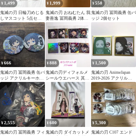
1,499
1,999
550
¥
¥
¥
鬼滅の刃 日輪刀めじる
鬼滅の刃 おねむたん 我
鬼滅の刃 冨岡義勇 缶バ
しマスコット 5点セッ
妻善逸 冨岡義勇 2体セ
ッジ 2個セット
ト
ット
666
888
1,500
¥
¥
¥
鬼滅の刃 冨岡義勇 缶バ
鬼滅の刃ディフォルメ
鬼滅の刃 AnimeJapan
ッジ アクリルキーホル
シールウエハース 其ノ
2019-2026 アクリル色
ダー 3点セット
十五 8枚セット
紙 禰豆子 セット
2,555
600
5,300
¥
¥
¥
鬼滅の刃 冨岡義勇 フィ
鬼滅の刃 ダイカットメ
鬼滅の刃 C107 エンド