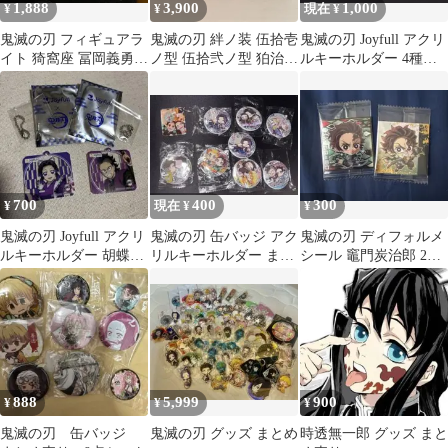
1,888
3,900
1,000
¥
¥
現在 ¥
鬼滅の刃 フィギュアラ
鬼滅の刃 絆ノ装 伍拾壱
鬼滅の刃 Joyfull アクリ
イト 猗窩座 冨岡義勇 2
ノ型 伍拾弐ノ型 狛治
ルキーホルダー 4種セ
種セット
恋雪 Luminasta炭治郎②
ット
700
400
300
¥
現在 ¥
¥
鬼滅の刃 Joyfull アクリ
鬼滅の刃 缶バッジ アク
鬼滅の刃 ディフォルメ
ルキーホルダー 胡蝶し
リルキーホルダー まと
シール 竈門炭治郎 2枚
のぶ 不死川実弥2種セ
め売り
セット 其の十五
ット
888
5,999
900
¥
¥
¥
鬼滅の刃 缶バッジ
鬼滅の刃 グッズ まとめ
時透無一郎 グッズ まと