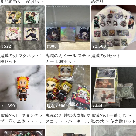
まとめ売り 9点セット
め売り
522
900
2,500
¥
¥
¥
鬼滅の刃 マグネット4
鬼滅の刃 シール ステッ
鬼滅の刃セット
種セット
カー 15種セット
1,399
300
444
¥
現在 ¥
¥
鬼滅の刃 キタンクラ
鬼滅の刃 煉獄杏寿郎 マ
鬼滅の刃 一番くじ 〜上
ブ 座る25体セット
スコット ラバーキーホ
弦の弐 〜 伊之助セット
煉獄杏寿郎
ルダーセット