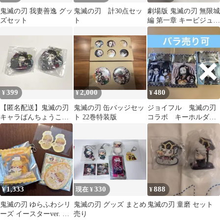
鬼滅の刃 我妻善逸 グッ
鬼滅の刃 計30点セッ
劇場版 鬼滅の刃 無限城
ズセット
ト
編 第一章 キービジュア
ル缶バッジセットA
399
2,000
480
¥
¥
¥
【匿名配送】鬼滅の刃
鬼滅の刃 缶バッジセッ
ジョイフル 鬼滅の刃
キャラばんちょうこう
ト 22巻特装版
コラボ キーホルダー
行冥 無一郎 無限城編 2
2個 無惨・鳴女 禰豆子
点セット
1,333
330
888
¥
現在 ¥
¥
鬼滅の刃 ゆらふわシリ
鬼滅の刃 グッズ まとめ
鬼滅の刃 童磨 セット
ーズ イースターver. 我
売り