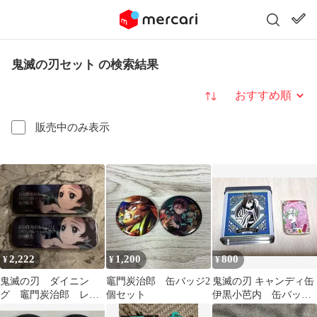
鬼滅の刃セット の検索結果
並び替え
販売中のみ表示
2,222
1,200
800
¥
¥
¥
鬼滅の刃 ダイニン
竈門炭治郎 缶バッジ2
鬼滅の刃 キャンディ缶
グ 竈門炭治郎 レン
個セット
伊黒小芭内 缶バッチ
チキュラー台詞ロング
甘露寺蜜璃セット