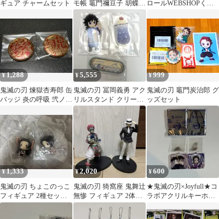
ギュア チャームセット
モ帳 竈門禰豆子 胡蝶し
ロールWEBSHOPくじ
のぶ 2種セット
冨岡義勇 缶バッジA 22
個
1,288
5,555
999
¥
¥
¥
鬼滅の刃 煉獄杏寿郎 缶
鬼滅の刃 冨岡義勇 アク
鬼滅の刃 竈門炭治郎 グ
バッジ 炎の呼吸 弐ノ
リルスタンド クリーム
ッズセット
型 伍ノ型
ソーダ
1,333
2,020
600
¥
¥
¥
鬼滅の刃 ちょこのっこ
鬼滅の刃 猗窩座 鬼舞辻
★鬼滅の刃×Joyfull★コ
フィギュア 2種セット
無惨 フィギュア 2体セ
ラボアクリルキーホル
胡蝶しのぶ・胡蝶カナ
ット
ダー(2個セット)
エ新品 未使用