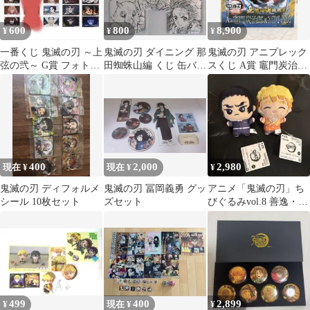
600
800
8,900
¥
¥
¥
一番くじ 鬼滅の刃 ～上
鬼滅の刃 ダイニング 那
鬼滅の刃 アニプレック
弦の弐～ G賞 フォト風
田蜘蛛山編 くじ 缶バッ
スくじ A賞 竈門炭治郎
カードセット 5種セッ
ジ 炭治郎 善逸 伊之助
＆冨岡義勇
ト
②
400
2,000
2,980
現在 ¥
現在 ¥
¥
鬼滅の刃 ディフォルメ
鬼滅の刃 冨岡義勇 グッ
アニメ「鬼滅の刃」ち
シール 10枚セット
ズセット
びぐるみvol.8 善逸・獪
岳 2点セット
499
400
2,899
¥
現在 ¥
¥