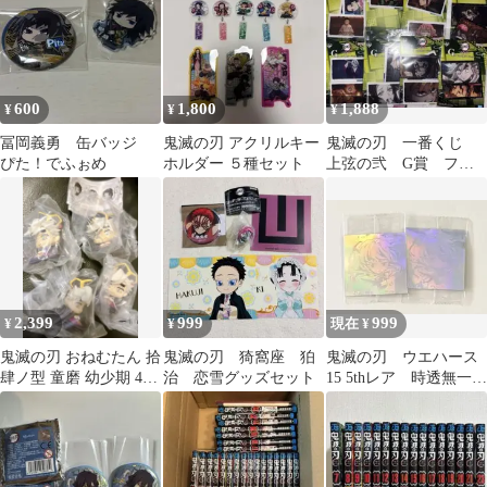
600
1,800
1,888
¥
¥
¥
冨岡義勇 缶バッジ
鬼滅の刃 アクリルキー
鬼滅の刃 一番くじ
ぴた！でふぉめ
ホルダー ５種セット
上弦の弐 G賞 フォ
ト風カード 8点セット
2,399
999
999
¥
¥
現在 ¥
鬼滅の刃 おねむたん 拾
鬼滅の刃 猗窩座 狛
鬼滅の刃 ウエハース
肆ノ型 童磨 幼少期 4点
治 恋雪グッズセット
15 5thレア 時透無一
セット
郎 2枚セット