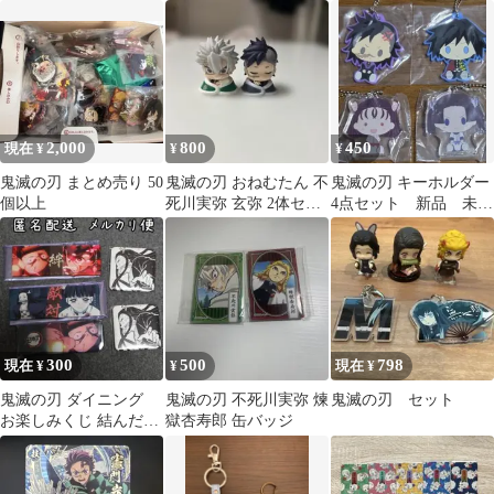
妻善逸4点セット
2,000
800
450
現在 ¥
¥
¥
鬼滅の刃 まとめ売り 50
鬼滅の刃 おねむたん 不
鬼滅の刃 キーホルダー
個以上
死川実弥 玄弥 2体セッ
4点セット 新品 未使
ト
用 映画 漫画 アニ
メ
300
500
798
現在 ¥
¥
現在 ¥
鬼滅の刃 ダイニング
鬼滅の刃 不死川実弥 煉
鬼滅の刃 セット
お楽しみくじ 結んだ
獄杏寿郎 缶バッジ
縁 缶バッジ 禰豆子