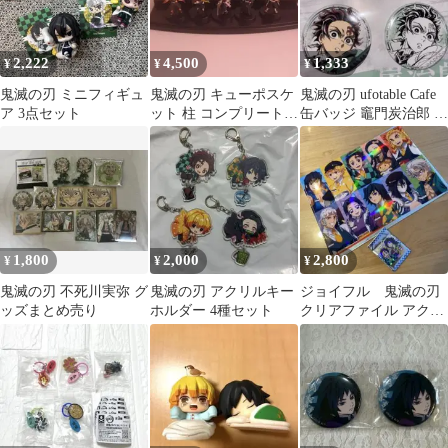
2,222
4,500
1,333
¥
¥
¥
鬼滅の刃 ミニフィギュ
鬼滅の刃 キューポスケ
鬼滅の刃 ufotable Cafe
ア 3点セット
ット 柱 コンプリートセ
缶バッジ 竈門炭治郎 2
ット
種セット
1,800
2,000
2,800
¥
¥
¥
鬼滅の刃 不死川実弥 グ
鬼滅の刃 アクリルキー
ジョイフル 鬼滅の刃
ッズまとめ売り
ホルダー 4種セット
クリアファイル アクリ
ルキーホルダー セッ
ト シークレット