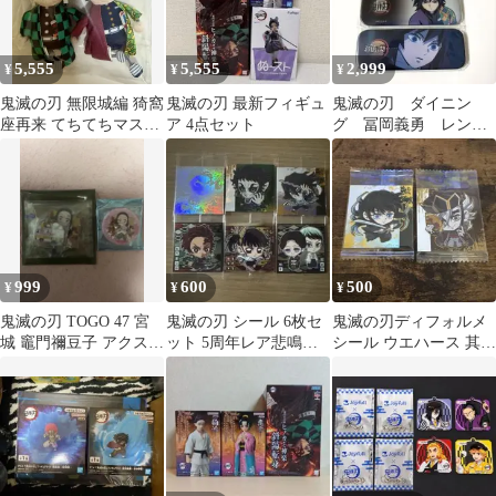
5,555
5,555
2,999
¥
¥
¥
鬼滅の刃 無限城編 猗窩
鬼滅の刃 最新フィギュ
鬼滅の刃 ダイニン
座再来 てちてちマスコ
ア 4点セット
グ 冨岡義勇 レンチ
ット竈門炭治郎&冨岡
キュラー台詞ロング缶
義勇
バッジセット
999
600
500
¥
¥
¥
鬼滅の刃 TOGO 47 宮
鬼滅の刃 シール 6枚セ
鬼滅の刃ディフォルメ
城 竈門禰豆子 アクス
ット 5周年レア悲鳴嶼
シール ウエハース 其ノ
タ・缶バッジセット
行冥他
十五 15 2枚セット