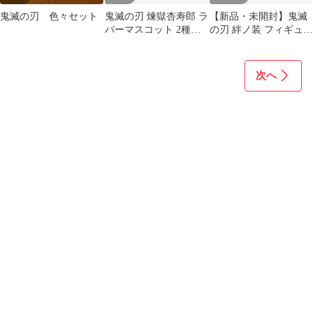
鬼滅の刃 色々セット
鬼滅の刃 煉獄杏寿郎 ラ
【新品・未開封】鬼滅
バーマスコット 2種セ
の刃 絆ノ装 フィギュア
ット
狛治 恋雪 ２種セット
次へ