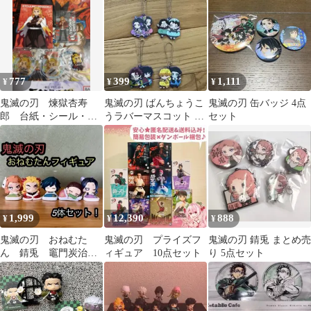
777
399
1,111
¥
¥
¥
鬼滅の刃 煉獄杏寿
鬼滅の刃 ばんちょうこ
鬼滅の刃 缶バッジ 4点
郎 台紙・シール・キ
うラバーマスコット 4
セット
ーホルダーセット
個セット
1,999
12,390
888
¥
¥
¥
鬼滅の刃 おねむた
鬼滅の刃 プライズフ
鬼滅の刃 錆兎 まとめ売
ん 錆兎 竈門炭治
ィギュア 10点セット
り 5点セット
郎 煉獄杏寿郎 冨岡義
勇 胡蝶しのぶ セッ
ト