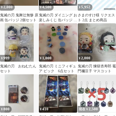
2,000
4,500
5,952
¥
¥
¥
鬼滅の刃 鬼舞辻無惨 原
鬼滅の刃 ダイニング お
さまのすけ様 リクエス
画 缶バッジ 2個セット
楽しみくじ 缶バッジ カ
ト 2点 まとめ商品
ード アクリルステッカ
ー セット
999
1,000
2,000
¥
¥
¥
鬼滅の刃 おねむたん
鬼滅の刃 ミニフィギュ
鬼滅の刃 煉獄杏寿郎 竈
セット
ア ピック 6点セット
門禰豆子 マスコット
800
410
2,500
¥
¥
現在 ¥