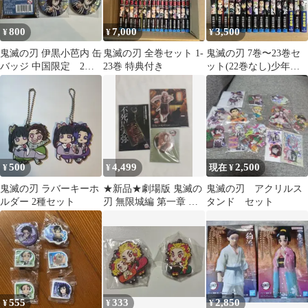
800
7,000
3,500
¥
¥
¥
鬼滅の刃 伊黒小芭内 缶
鬼滅の刃 全巻セット 1-
鬼滅の刃 7巻〜23巻セ
バッジ 中国限定 2点
23巻 特典付き
ット(22巻なし)少年漫
セット
画
500
4,499
2,500
¥
¥
現在 ¥
鬼滅の刃 ラバーキーホ
★新品★劇場版 鬼滅の
鬼滅の刃 アクリルス
ルダー 2種セット
刃 無限城編 第一章 不
タンド セット
死川実弥セット
555
333
2,850
¥
¥
¥