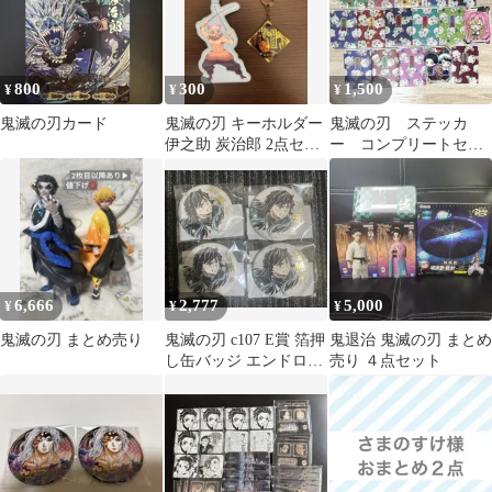
800
300
1,500
¥
¥
¥
鬼滅の刃カード
鬼滅の刃 キーホルダー
鬼滅の刃 ステッカ
伊之助 炭治郎 2点セッ
ー コンプリートセッ
ト
ト
6,666
2,777
5,000
¥
¥
¥
鬼滅の刃 まとめ売り
鬼滅の刃 c107 E賞 箔押
鬼退治 鬼滅の刃 まとめ
し缶バッジ エンドロー
売り ４点セット
ル 時透無一郎 4点セッ
ト