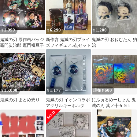
1,999
6,299
1,200
¥
¥
¥
鬼滅の刃 原作缶バッジ
新作含 鬼滅の刃プライ
鬼滅の刃 おねむたん 狛
竈門炭治郎 竈門禰豆子
ズフィギュア5点セット
治
15,000
1,177
600
¥
¥
現在 ¥
鬼滅の刃 まとめ売り
鬼滅の刃 イオンコラボ
にふぉるめーしょん 鬼
アクリルキーホルダー
滅の刃 其ノ十五 5thレ
冨岡義勇 2点セット
ア 2枚セット