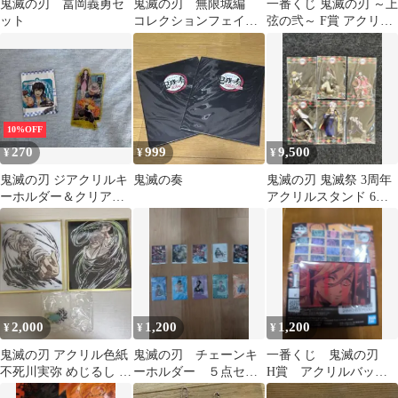
鬼滅の刃 冨岡義勇セ
鬼滅の刃 無限城編
一番くじ 鬼滅の刃 ～上
ット
コレクションフェイス
弦の弐～ F賞 アクリル
カード 猗窩座 2点セ
チャーム 5個セット
ット
新品未開封
10%OFF
270
999
9,500
¥
¥
¥
鬼滅の刃 ジアクリルキ
鬼滅の奏
鬼滅の刃 鬼滅祭 3周年
ーホルダー＆クリアカ
アクリルスタンド 6種
ード 2種セット
セット
2,000
1,200
1,200
¥
¥
¥
鬼滅の刃 アクリル色紙
鬼滅の刃 チェーンキ
一番くじ 鬼滅の刃
不死川実弥 めじるし セ
ーホルダー ５点セッ
H賞 アクリルバッ
ット
ト
ジ 3個セット