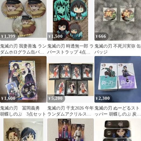
缶バッジセット
1,399
1,500
666
¥
¥
¥
鬼滅の刃 我妻善逸 ラン
鬼滅の刃 時透無一郎 ラ
鬼滅の刃 不死川実弥 缶
ダムホログラム缶バッ
バーストラップ 4点セ
バッジ
ジ early winter 3点
ット
1,600
5,200
2,300
¥
¥
¥
鬼滅の刃 冨岡義勇
鬼滅の刃 干支2026 午年
鬼滅の刃 ぬーどるスト
胡蝶しのぶ 3点セット
ランダムアクリルスタ
ッパー 胡蝶しのぶ 炭治
ンド コンプセット
郎