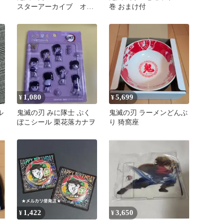
スターアーカイブ オー
巻 おまけ付
ロラチャーム 鬼舞辻無
惨
1,080
5,699
¥
¥
ル
鬼滅の刃 みに隊士 ぷく
鬼滅の刃 ラーメンどんぶ
ぼこシール 栗花落カナヲ
り 猗窩座
1,422
3,650
¥
¥