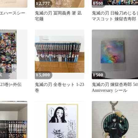
2,777
500
¥
¥
エハースシー
鬼滅の刃 冨岡義勇 箸 凪
鬼滅の刃 日輪刀めじる
宅麺
マスコット 煉獄杏寿郎
5,000
500
¥
¥
23巻)+外伝
鬼滅の刃 全巻セット 1-23
鬼滅の刃 煉獄杏寿郎 5t
巻
Anniversary シール