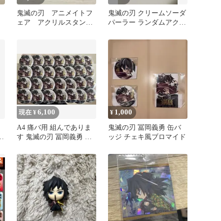
鬼滅の刃 アニメイトフ
鬼滅の刃 クリームソーダ
ェア アクリルスタン
パーラー ランダムアクリ
ド 冨岡義勇
ルスタンド 我妻善逸
6,100
1,000
現在 ¥
¥
A4 痛バ用 組んでありま
鬼滅の刃 冨岡義勇 缶バ
ダ
す 鬼滅の刃 冨岡義勇 缶
ッジ チェキ風ブロマイド
バッジ 28個セット