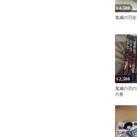
4,500
¥
鬼滅の刃全
2,500
¥
鬼滅の刃の
六巻