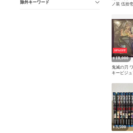
除外キーワード
ノ装 伍拾
10%OFF
18,000
¥
鬼滅の刃 
キービジュ
スタンド 
3,500
¥