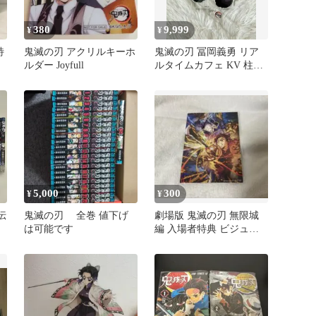
380
9,999
¥
¥
特
鬼滅の刃 アクリルキーホ
鬼滅の刃 冨岡義勇 リア
ルダー Joyfull
ルタイムカフェ KV 柱稽
古 アクスタ アクリルス
タンド
5,000
300
¥
¥
伝
鬼滅の刃 全巻 値下げ
劇場版 鬼滅の刃 無限城
は可能です
編 入場者特典 ビジュア
ルカード 胡蝶しのぶ 童
磨