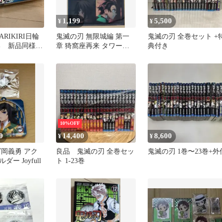
1,199
5,500
¥
¥
RIKIRI日輪
鬼滅の刃 無限城編 第一
鬼滅の刃 全巻セット +
勇 新品同様・
章 猗窩座再来 タワーレ
典付き
コード 購入特典 クリア
ファイル
10%OFF
0
14,400
8,600
¥
¥
冨岡義勇 アク
良品 鬼滅の刃 全巻セッ
鬼滅の刃 1巻〜23巻+外
ー Joyfull
ト 1-23巻