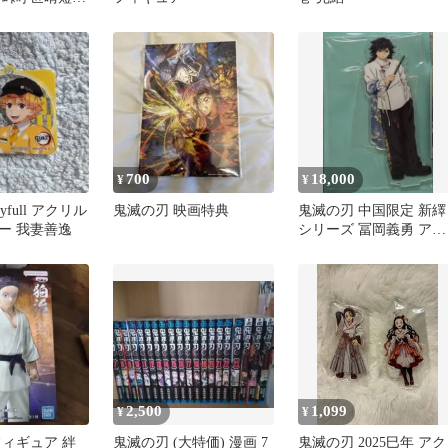
700
18,000
¥
¥
yfull アクリル
鬼滅の刃 映画特典
鬼滅の刃 中国限定 新繹
ー 我妻善逸
シリーズ 冨岡義勇 アク
リルスタンド
2,500
1,099
¥
¥
フィギュア 絆
鬼滅の刃 (大特価) 漫画 7
鬼滅の刃 2025巳年 アク