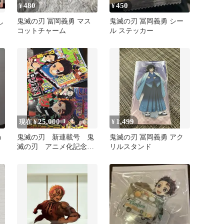
480
450
¥
¥
し
鬼滅の刃 冨岡義勇 マス
鬼滅の刃 冨岡義勇 シー
コットチャーム
ル ステッカー
25,000
1,499
現在 ¥
¥
h
鬼滅の刃 新連載号 鬼
鬼滅の刃 冨岡義勇 アク
滅の刃 アニメ化記念号
リルスタンド
週刊少年ジャンプ セット