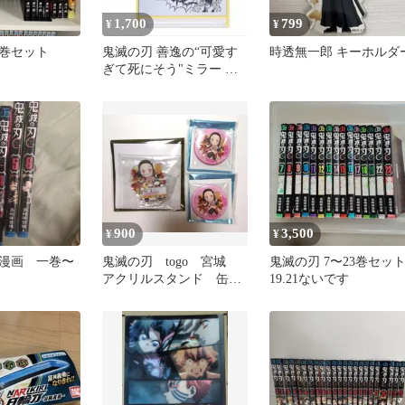
1,700
799
¥
¥
巻セット
鬼滅の刃 善逸の“可愛す
時透無一郎 キーホルダ
ぎて死にそう"ミラー 善
逸 禰豆子
900
3,500
¥
¥
漫画 一巻〜
鬼滅の刃 togo 宮城
鬼滅の刃 7〜23巻セッ
アクリルスタンド 缶バ
19.21ないです
ッジ 竈門 禰豆子