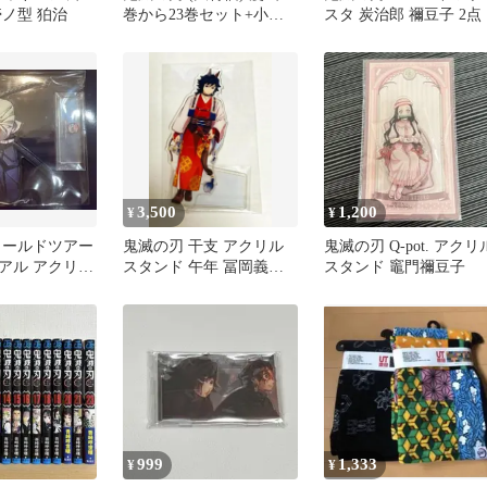
壱ノ型 狛治
巻から23巻セット+小説3
スタ 炭治郎 禰豆子 2点
巻セット
3,500
1,200
¥
¥
ワールドツアー
鬼滅の刃 干支 アクリル
鬼滅の刃 Q-pot. アクリ
アル アクリル
スタンド 午年 冨岡義勇
スタンド 竈門禰豆子
不死川実弥
ufotable アクスタ
999
1,333
¥
¥