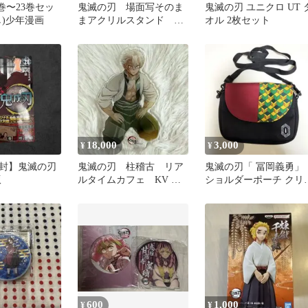
巻〜23巻セッ
鬼滅の刃 場面写そのま
鬼滅の刃 ユニクロ UT 
し)少年漫画
まアクリルスタンド 竈
オル 2枚セット
門炭治郎 冨岡義勇
18,000
3,000
¥
¥
封】鬼滅の刃
鬼滅の刃 柱稽古 リア
鬼滅の刃「 冨岡義勇」
版
ルタイムカフェ KV ア
ショルダーポーチ クリ
クリルスタンド 不死川
ポケット
実弥
600
1,000
¥
¥