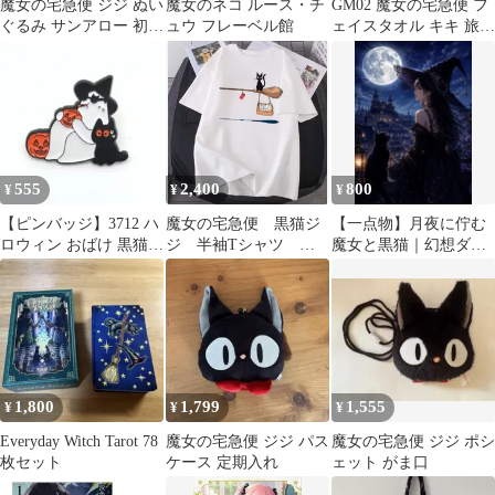
魔女の宅急便 ジジ ぬい
魔女のネコ ルース・チ
GM02 魔女の宅急便 フ
ぐるみ サンアロー 初期
ュウ フレーベル館
ェイスタオル キキ 旅立
レトロ ジブリ 希少
ちの夜 ジブリ 黒猫 ジ
当時物
ジ
555
2,400
800
¥
¥
¥
【ピンバッジ】3712 ハ
魔女の宅急便 黒猫ジ
【一点物】月夜に佇む
ロウィン おばけ 黒猫
ジ 半袖Tシャツ レ
魔女と黒猫｜幻想ダー
かぼちゃ 魔女
ディース 女性 白
クファンタジーアート
ホワイト Mサイズ
1,800
1,799
1,555
¥
¥
¥
Everyday Witch Tarot 78
魔女の宅急便 ジジ パス
魔女の宅急便 ジジ ポシ
枚セット
ケース 定期入れ
ェット がま口