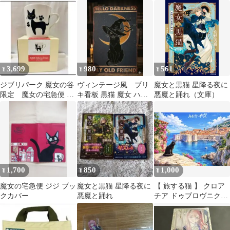
3,699
980
561
¥
¥
¥
ジブリパーク 魔女の谷
ヴィンテージ風 ブリ
魔女と黒猫 星降る夜に
限定 魔女の宅急便 黒
キ看板 黒猫 魔女 ハロ
悪魔と踊れ（文庫）
猫 ジジ マグカップ
ウィン インテリア 雑貨
壁掛け
1,700
850
1,000
¥
¥
¥
魔女の宅急便 ジジ ブッ
魔女と黒猫 星降る夜に
【 旅する猫 】 クロア
クカバー
悪魔と踊れ
チア ドゥブロヴニクと
黒猫 A4 インテリア 猫
アート