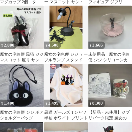
マグカップ 2個 タオ
ー マスコット サン・ア
フィギュア ジブリ
ル
ロー ②
2,000
4,500
2,666
¥
¥
¥
魔女の宅急便 黒猫 ジジ
魔女の宅急便 ジジ テー
未使用品 魔女の宅急
マスコット 座り サン・
ブルランプ スタンドラ
便 ジジ シリコーンカッ
アロー ③
イト
プカバー ケース付き
1,400
1,499
8,300
¥
¥
¥
魔女の宅急便 ジジ ボア
黒猫 ガールズ Tシャツ
【新品・未使用】ジブ
ショルダーバッグ
半袖 ホワイト プリント
リパーク限定 魔女の宅
急便×アラビア マグカ
ップ ジジ