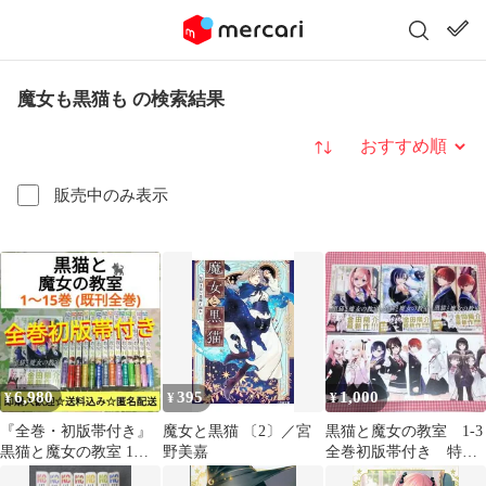
魔女も黒猫も の検索結果
並び替え
販売中のみ表示
6,980
395
1,000
¥
¥
¥
『全巻・初版帯付き』
魔女と黒猫 〔2〕／宮
黒猫と魔女の教室 1-3
黒猫と魔女の教室 1～
野美嘉
全巻初版帯付き 特典
15巻+イラストカード
イラスト付き