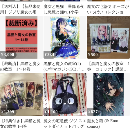
【送料込】【新品未使
魔女と黒猫 星降る夜
魔女の宅急便 ポーズが
用】ジブリ魔女の宅急
に悪魔と踊れ (小学館
いっぱいコレクション
便黒猫ジジのバッグポ
文庫 Cみ 1-23)
ジジ コンプリートセッ
シェット×2
ト 指人形付き
3,000
384
500
¥
¥
¥
【裁断済】黒猫と魔女
黒猫と魔女の教室(2)
【黒猫と魔女の教室 1
の教室 1〜14巻
(少年マガジンKC)／金
巻 コミック】講談
田 陽介
社 金田陽介 コラボ
イラストカード付
1,399
1,100
827
¥
¥
¥
【特典付き】黒猫と魔
魔女の宅急便 ジジ スエ
魔女と猫 (&.Emo
女の教室 1-4巻
ットダイカットバッグ
comics)