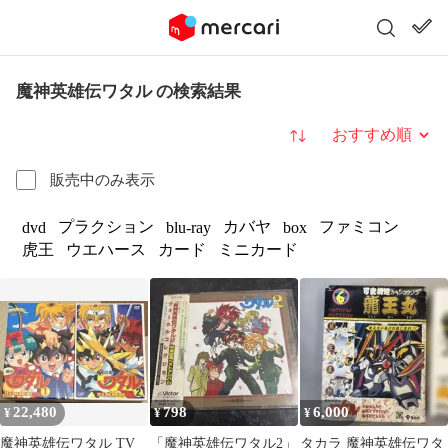
魔神英雄伝ワタル の検索結果
並び替え
販売中のみ表示
プラクション
カバヤ
ファミコン
dvd
blu-ray
box
虎王
ウエハース
カード
ミニカード
22,480
798
6,000
¥
¥
¥
魔神英雄伝ワタル TV
「魔神英雄伝ワタル2」
タカラ 魔神英雄伝ワタ