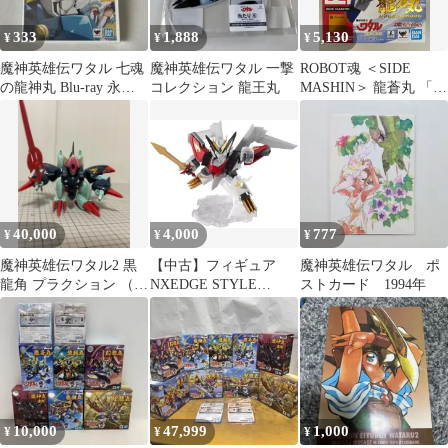
333
1,888
5,130
¥
¥
¥
魔神英雄伝ワタル 七魂
魔神英雄伝ワタル 一撃
ROBOT魂 ＜SIDE
の龍神丸 Blu-ray 永久
コレクション 龍王丸
MASHIN＞ 龍蒼丸 「魔
保存版
神英雄伝ワタル 七魂の
龍神丸」 魂ウェブ商店
限定
40,000
4,000
777
¥
¥
¥
魔神英雄伝ワタル2 黒
【中古】フィギュア
魔神英雄伝ワタル ポ
龍角 プラクション （箱
NXEDGE STYLE
ストカード 1994年
無し）
[MASHIN UNIT] 新星
邪虎丸 「魔神英雄伝ワ
タル2」
10,000
47,999
1,000
¥
¥
¥