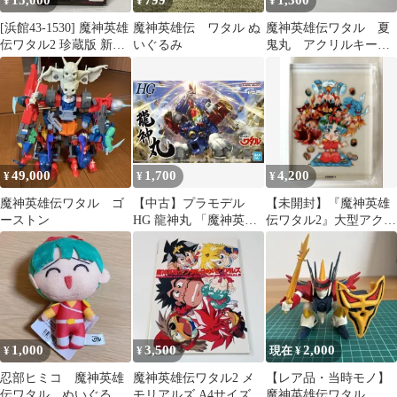
15,000
799
1,300
¥
¥
¥
[浜館43-1530] 魔神英雄
魔神英雄伝 ワタル ぬ
魔神英雄伝ワタル 夏
伝ワタル2 珍蔵版 新星
いぐるみ
鬼丸 アクリルキーホ
龍神丸 [中古品]
ルダー
49,000
1,700
4,200
¥
¥
¥
魔神英雄伝ワタル ゴ
【中古】プラモデル
【未開封】『魔神英雄
ーストン
HG 龍神丸 「魔神英雄
伝ワタル2』大型アクリ
伝ワタル」 [5065423]
ルブロック
1,000
3,500
2,000
¥
¥
現在 ¥
忍部ヒミコ 魔神英雄
魔神英雄伝ワタル2 メ
【レア品・当時モノ】
伝ワタル ぬいぐる
モリアルズ A4サイズ
魔神英雄伝ワタル プ