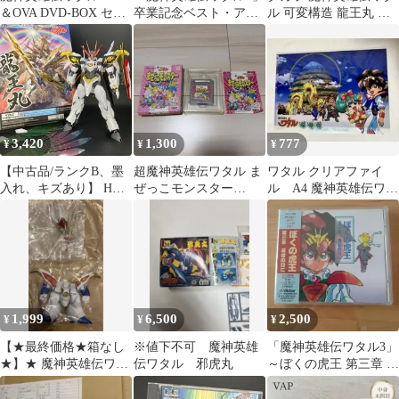
＆OVA DVD-BOX セッ
卒業記念ベスト・アル
ル 可変構造 龍王丸 プ
ト
バム～ヴォーカル・コ
ラモデル
レクション
3,420
1,300
777
¥
¥
¥
【中古品/ランクB、墨
超魔神英雄伝ワタル ま
ワタル クリアファイ
入れ、キズあり】 HG
ぜっこモンスター
ル A4 魔神英雄伝ワタ
Amplified IMGN 龍王
GAME BOY 任天堂 動
ル 30周年記念 創界山
丸 【魔神英雄伝ワタ
作確認済み
ver. ②
ル】 組立済みMG HG
ガンダム Gunpla 3006
1,999
6,500
2,500
¥
¥
¥
【★最終価格★箱なし
※値下不可 魔神英雄
「魔神英雄伝ワタル3」
★】★ 魔神英雄伝ワタ
伝ワタル 邪虎丸
～ぼくの虎王 第三章 運
ル 新星龍神丸 フィ
命の日に
ギュア★