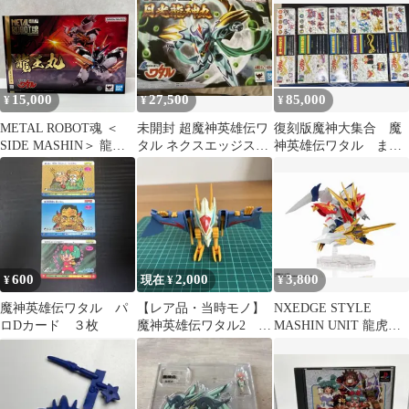
ア ハドソン
15,000
27,500
85,000
¥
¥
¥
METAL ROBOT魂 ＜
未開封 超魔神英雄伝ワ
復刻版魔神大集合 魔
SIDE MASHIN＞ 龍王
タル ネクスエッジスタ
神英雄伝ワタル まと
丸 魔神英雄伝ワタル 未
イル NX月光龍神丸
め売り
開封品 smsrobo097615
フィギュア
600
2,000
3,800
¥
現在 ¥
¥
魔神英雄伝ワタル パ
【レア品・当時モノ】
NXEDGE STYLE
ロDカード ３枚
魔神英雄伝ワタル2 プ
MASHIN UNIT 龍虎丸
ラクション 新星空神
魔神英雄伝ワタル
丸 組立済み