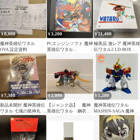
8,000
3,200
21,400
¥
¥
¥
魔神英雄伝ワタル
PCエンジンソフト 魔神
極美品 激レア 魔神英雄
OVA 設定資料
英雄伝ワタル
伝ワタル2 LD-BOX 星
（HuCARD）【動作未
界山完全大絵巻 未開封
確認】
7,300
2,000
1,280
¥
¥
¥
新品未開封 魔神英雄伝
【ジャンク品】 魔神
魔神英雄伝ワタル
ワタル 七魂の龍神丸 ビ
英雄伝ワタル 鋼衣戦
MASHIN-SAGA 魔神物
ジュアル＆ストーリー
王丸
語 02 龍神丸 フィギュ
ア