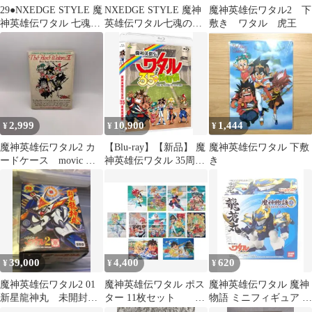
29●NXEDGE STYLE 魔
NXEDGE STYLE 魔神
魔神英雄伝ワタル2 下
神英雄伝ワタル 七魂の
英雄伝ワタル七魂の龍
敷き ワタル 虎王
龍神丸RI0707-10
神丸 9点セット
2,999
10,900
1,444
¥
¥
¥
魔神英雄伝ワタル2 カ
【Blu-ray】【新品】 魔
魔神英雄伝ワタル 下敷
ードケース movic レ
神英雄伝ワタル 35周年
き
ア
感謝祭 Blu-ray 佐賀
39,000
4,400
620
¥
¥
¥
魔神英雄伝ワタル2 01
魔神英雄伝ワタル ポス
魔神英雄伝ワタル 魔神
新星龍神丸 未開封
ター 11枚セット
物語 ミニフィギュア 龍
品 タカラ プラクシ
Z766
蒼丸