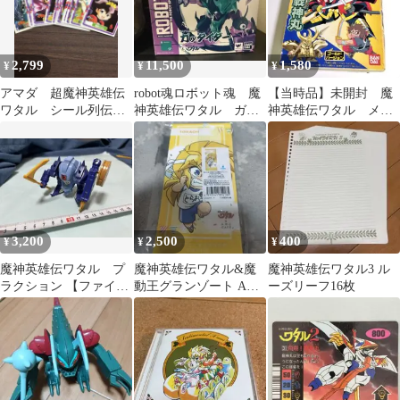
2,799
11,500
1,580
¥
¥
¥
アマダ 超魔神英雄伝
robot魂ロボット魂 魔
【当時品】未開封 魔
ワタル シール列伝
神英雄伝ワタル ガッ
神英雄伝ワタル メッ
28枚セット 当時も
タイダー
キマシーン 魔神戦神
の まとめ売り
丸
3,200
2,500
400
¥
¥
¥
魔神英雄伝ワタル プ
魔神英雄伝ワタル&魔
魔神英雄伝ワタル3 ル
ラクション 【ファイヤ
動王グランゾート AMO
ーズリーフ16枚
ーパック】
CAFE ミニタペストリ
ー 虎王