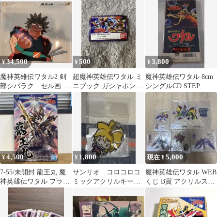
ョン
34,500
500
3,800
¥
¥
¥
魔神英雄伝ワタル2 剣
超魔神英雄伝ワタル ミ
魔神英雄伝ワタル 8cm
部シバラク セル画 名
ニブック ガシャポン バ
シングルCD STEP
シーン2枚セット 当時
ンダイ ガチャ
品
4,500
1,800
5,000
¥
¥
現在 ¥
7-55/未開封 龍王丸 魔
サンリオ コロコロコ
魔神英雄伝ワタル WEB
神英雄伝ワタル プラモ
ミックアクリルキーホ
くじ B賞 アクリルスタ
デル バンダイナムコ
ルダー／魔神英雄伝ワ
ンド セット
タル 虎王