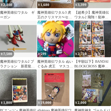
2,400
1,680
3,399
¥
¥
¥
魔神英雄伝ワタル ギ
魔神英雄伝ワタル3 虎
【超希少】魔神英雄伝
ーガン
王のクリスマス〜セン
ワタル2 飛翔！龍神丸
チメンタル・クリスマ
カード
ス カード付き
7,500
599
2,750
¥
¥
¥
魔神英雄伝ワタル2 プ
魔神英雄伝ワタル ぬい
【半額以下】BANDAI
ラクション 新星龍神
ぐるみ 虎王 マスコッ
BLOCKCROSS 魔神英
丸 宇宙界型
ト キーホルダー
雄伝ワタル 6種セット
1,800
19,000
2,000
¥
¥
¥
PCエンジン 魔神英雄伝
alloktoys 魔神英雄伝ワ
魔神龍神丸 ゴールドバ