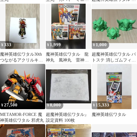
ラ ワタルガム 食
楽篇1
玩 当時物
333
1,999
1,000
¥
¥
¥
魔神英雄伝ワタル30th
魔神英雄伝ワタル 龍
超魔神英雄伝ワタル バ
つながるアクリルキー
神丸 風神丸 雷神
トステ 消しゴムフィギ
ホルダー スズメ
丸 ブロックロス バ
ュア
ンダイ フィギュア
27,500
8,000
15,333
¥
¥
¥
METAMOR-FORCE 魔
超魔神英雄伝ワタル』
魔神英雄伝ワタル
神英雄伝ワタル 邪虎丸
設定資料 100枚