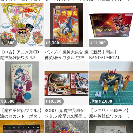
み マスコット
【本のみ】
ラクション 雷王
丸 組立済み
1,300
6,300
11,000
¥
¥
¥
【中古】アニメ系CD
バンダイ 魔神大集合 魔
【新品未開封】
魔神英雄伝ワタル3 ヴ
神英雄伝 ワタル 空神丸
BANDAI METAL
ォーカル・コレクショ
03 プラモデル【未開
ROBOT魂 魔神英雄伝
ン2
封】
ワタル 龍王丸
3,500
19,500
2,000
¥
¥
現在 ¥
【魔神英雄伝ワタル3】
ROBOT魂 魔神英雄伝
【レア品・当時モノ】
涙のセカンド・ボタン
ワタル 龍星丸&新星龍
魔神英雄伝ワタル プ
【a-chi-a-chi】
神丸 2体セット
ラクション 邪虎丸
組立済み