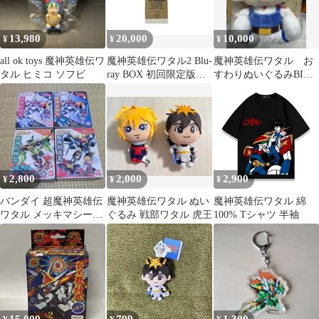
13,980
20,000
10,000
¥
¥
¥
all ok toys 魔神英雄伝ワ
魔神英雄伝ワタル2 Blu-
魔神英雄伝ワタル お
タル ヒミコ ソフビ
ray BOX 初回限定版
すわりぬいぐるみBIG
七魂の龍神丸(未開封)
戦部ワタル いいじゃ
ん
2,800
2,000
2,900
¥
¥
¥
バンダイ 超魔神英雄伝
魔神英雄伝ワタル ぬい
魔神英雄伝ワタル 綿
ワタル メッキマシーン
ぐるみ 戦部ワタル 虎王
100% Tシャツ 半袖
4種セット