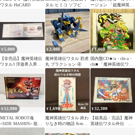
ワタル HuCARD
タル ヒミコ ソフビ サ
ージョン 「超魔神英雄
ンライズ 未開封
伝ワタル」 メッキマシ
ーンNo.1
5,000
2,400
1,000
¥
¥
¥
【非売品】魔神英雄伝
魔神英雄伝ワタル 邪虎
国内盤CD★/a・chi-a・
ワタル3 浮遊界入界許
丸 プラクション ④
chi■ 「魔神英雄伝ワタ
可証 1992年発行
ル3」 音楽篇2
【VICL272/4988002250
646】P74600
12,980
1,690
32,300
¥
¥
¥
METAL ROBOT魂
魔神英雄伝ワタル 終わ
【箱美品・完品】魔神
<SIDE MASHIN> 龍王
りなき時の物語 8cmCD
英雄伝ワタル外伝 フ
丸 魔神英雄伝ワタル
美品
ァミコンソフト 超レ