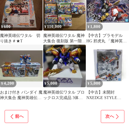
600
110,000
1,800
¥
¥
¥
魔神英雄伝ワタル 切
魔神英雄伝ワタル 魔神
【中古】プラモデル
り抜き＃★T
大集合 復刻版 第一階層
HG 邪虎丸 「魔神英雄
から第七階層セット
伝ワタル」 [5065728]
4,200
5,000
5,000
¥
¥
¥
おまけ付き バンダイ 魔
魔神英雄伝ワタル ブロ
【中古】未開封
神大集合 魔神英雄伝ワ
ックロス完成品 3体セ
NXEDGE STYLE
タル 空神丸 未組立品
ット 龍神丸 風神丸 麒
「MASHIN UNIT」 新
麟丸
星龍神丸 「魔神英雄伝
ワタル2」 バンダイ
前へ
次へ