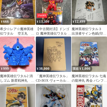
5%OFF
666
13,300
12,499
¥
¥
¥
希少☆レア☆魔神英雄
【中古開封済】ドンゴ
魔神英雄伝ワタル３
伝ワタル 空王丸 ク
ロ 魔神英雄伝ワタル マ
出演者サイン色紙(印刷
リアファイル
シンコレクション
物)
999
38,000
1,000
¥
¥
現在 ¥
魔神英雄伝ワタル2 消
「魔神英雄伝ワタル」
魔神英雄伝ワタル 七魂
しゴム 新星戦神丸 カ
CD-BOX ヴォーカル・
の龍神丸 再会 パンフレ
バヤ
コンプリート・コレク
ット
ション