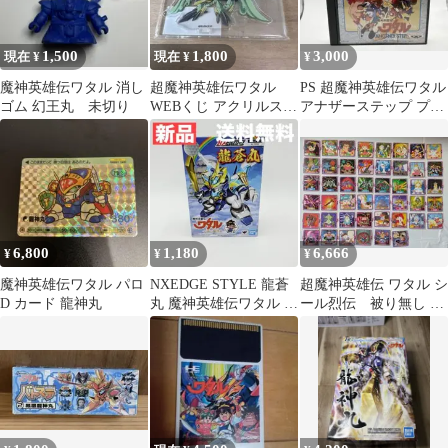
1,500
1,800
3,000
現在 ¥
現在 ¥
¥
魔神英雄伝ワタル 消し
超魔神英雄伝ワタル
PS 超魔神英雄伝ワタル
ゴム 幻王丸 未切り
WEBくじ アクリルスタ
アナザーステップ プレ
ンド 鳥神丸＆スズメ
イステーション
6,800
1,180
6,666
¥
¥
¥
魔神英雄伝ワタル パロ
NXEDGE STYLE 龍蒼
超魔神英雄伝 ワタル シ
D カード 龍神丸
丸 魔神英雄伝ワタル 新
ール烈伝 被り無し 46
品
枚セット