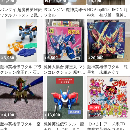
1,800
4,500
4,200
¥
現在 ¥
¥
バンダイ 超魔神英雄伝
PCエンジン 魔神英雄伝
HG Amplified IMGN 龍
ワタル バトステ 2 鳳凰
ワタル
神丸 初期版 魔神英
龍神丸
雄伝ワタル
3,980
6,800
20,000
¥
¥
¥
魔神英雄伝ワタル プラ
魔神大集合 海王丸 マシ
魔神英雄伝ワタル 龍
クション龍王丸・石板
ンコレクション 魔神英
星丸 未組み立て
ジャンク品
雄伝 ワタル プラモデル
ワタル
5%OFF
4,100
13,000
1,805
¥
¥
¥
魔神英雄伝ワタル 空
魔神英雄伝ワタル 龍
【中古】アニメ系CD
王丸
王丸 カバヤ ミニプ
超魔神英雄伝ワタル 音