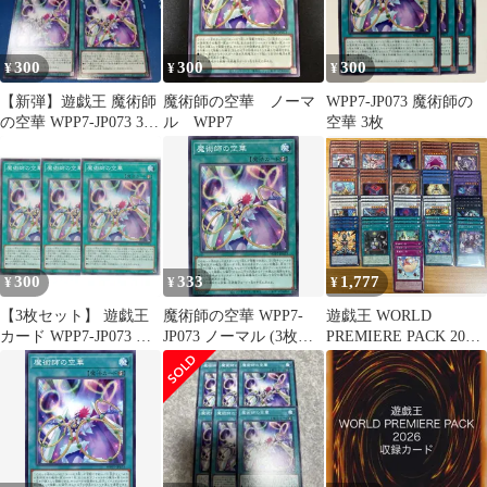
300
300
300
¥
¥
¥
【新弾】遊戯王 魔術師
魔術師の空華 ノーマ
WPP7-JP073 魔術師の
の空華 WPP7-JP073 3枚
ル WPP7
空華 3枚
セット
300
333
1,777
¥
¥
¥
【3枚セット】 遊戯王
魔術師の空華 WPP7-
遊戯王 WORLD
カード WPP7-JP073 魔
JP073 ノーマル (3枚セ
PREMIERE PACK 2026
術師の空華 （ノーマ
ット) ワールドプレミ
テーマ外 汎用 ノーマル
ル） WORLD
アパック 2026 遊戯王
&字レア セット
PREMIERE PACK 2026
トレカ道