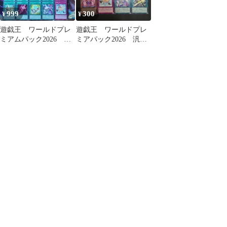
999
300
¥
¥
遊戯王 ワールドプレ
遊戯王 ワールドプレ
ミアムパック2026 ノ
ミアパック2026 汎用
ーマル20種各3枚セット
デッキパーツセット
WPP7