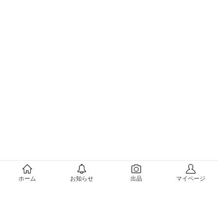
メルカリについて
ホーム
お知らせ
出品
マイページ
会社概要（運営会社）
採用情報
プレスリリース
公式ブログ