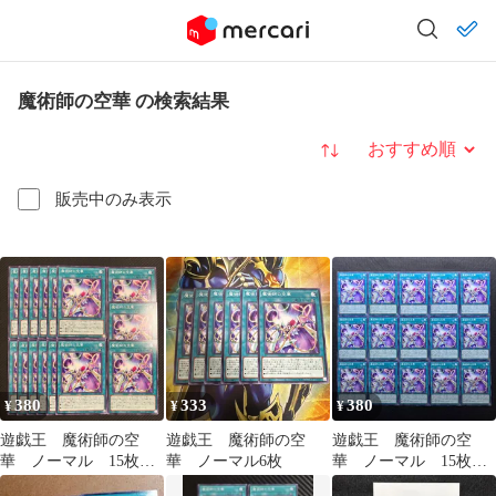
魔術師の空華 の検索結果
並び替え
販売中のみ表示
380
333
380
¥
¥
¥
遊戯王 魔術師の空
遊戯王 魔術師の空
遊戯王 魔術師の空
華 ノーマル 15枚セ
華 ノーマル6枚
華 ノーマル 15枚セ
ット WPP7
ット