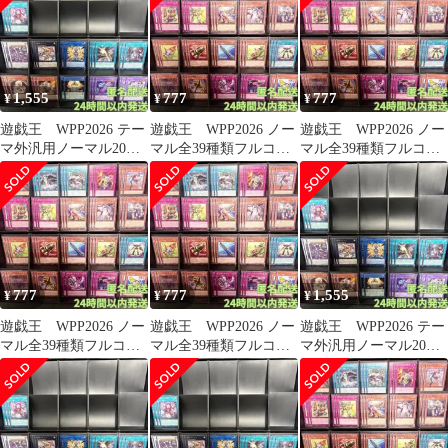
1,555
777
777
¥
¥
¥
遊戯王 WPP2026 テー
遊戯王 WPP2026 ノー
遊戯王 WPP2026 ノー
マ外汎用ノーマル20種
マル全39種類フルコン
マル全39種類フルコン
＆字レア11種フルコン
④
⑥
⑮
777
777
1,555
¥
¥
¥
遊戯王 WPP2026 ノー
遊戯王 WPP2026 ノー
遊戯王 WPP2026 テー
マル全39種類フルコン
マル全39種類フルコン
マ外汎用ノーマル20種
③
⑬
＆字レア11種フルコン
⑤