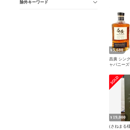
除外キーワード
2026LIM
フレット
5,680
¥
昌廣 シング
ャパニーズ
2026 リ
ョン 43度 箱
さひろ酒造 沖縄
キー ^YAM
19,000
¥
(さねまる