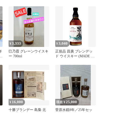
キー √（ルート）700ml
ン 魚沼8年 2025
LIMITED 52°700ml 化粧
箱入り
3,333
3,040
¥
¥
年
巳乃霞 グレーンウイスキ
正規品 昌廣 ブレンデッ
1
ー 700ml
ド ウイスキー (MADE IN
JAPAN) 700ml 47％
16,000
25,000
¥
現在 ¥
十勝ブランデー 島梟 北
菅原水鏡8年／25年セッ