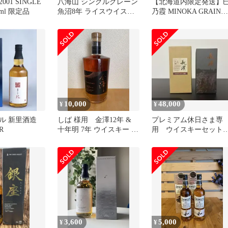
01 SINGLE
八海山 シングルグレーン
【北海道内限定発送】
0ml 限定品
魚沼8年 ライスウイスキ
乃霞 MINOKA GRAIN
ー 2025 LIMITED
WHISKY グレーン ウイ
スキー 700ml 40% 箱無
未開栓
10,000
48,000
¥
¥
ル 新里酒造
しば 様用 金澤12年 &
プレミアム休日さま専
R
十年明 7年 ウイスキー 2
用 ウイスキーセッ
本セット
長濱•静岡
3,600
5,000
¥
¥