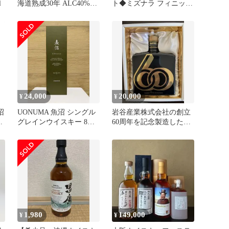
l
海道熟成30年 ALC40%
ト◆ミズナラ フィニッシ
700ML
ュ
24,000
20,000
¥
¥
沼
UONUMA 魚沼 シングル
岩谷産業株式会社の創立
グレインウイスキー 8年
60周年を記念製造した特
2025 LIMITED
別なウイスキー
1,980
149,000
¥
¥