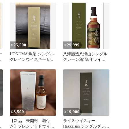
25,500
29,999
¥
¥
ー
UONUMA 魚沼 シングル
八海醸造八海山シングル
ス
グレインウイスキー 8年
グレーン魚沼8年ライス
2025 LIMITED
ウイスキー
2025LIMITED
3,500
19,000
¥
¥
キ
【新品、未開封、箱付
ライスウイスキー
）
き】ブレンデッドウィス
Hakkaisan シングルグレー