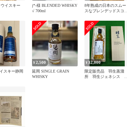
トウイスキー
j*-様 BLENDED WHISKY
8年熟成の日本のスムー
√ 700ml
スなブレンデッドスコ
チウイスキーの、2本セ
ットです！
2,500
32,000
¥
¥
イスキー静岡
延岡 SINGLE GRAIN
限定販売品 羽生蒸溜
WHISKY
所 羽生ジェネシス
GENESIS 東亜酒造 
ングルモルト