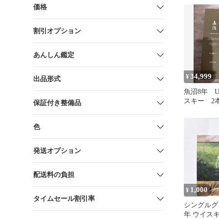
価格
割引オプション
あんしん鑑定
34,999
¥
出品形式
魚沼8年 U
スキー 2
保証付き整備品
色
発送オプション
配送料の負担
1,000
¥
タイムセール割引率
シングルグ
年 ウイス