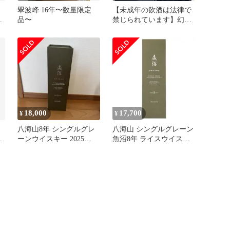
翠波峰 16年〜数量限定
【未成年の飲酒は法律で
ッ
品〜
禁じられています】幻馨
-GENKEI- 米 30年 光武
酒造※シュリンク半ギレ
18,000
17,700
¥
¥
八海山8年 シングルグレ
八海山 シングルグレーン
ーンウイスキー 2025
魚沼8年 ライスウイスキ
シ
LIMITED 魚沼
ー 2025 LIMITED