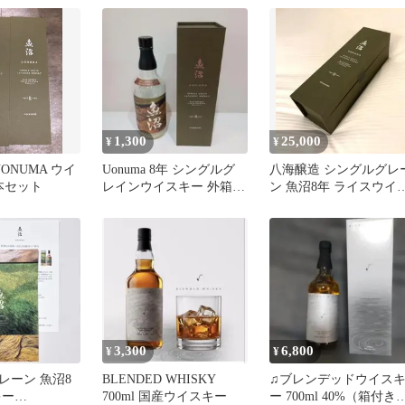
1,300
25,000
¥
¥
ONUMA ウイ
Uonuma 8年 シングルグ
八海醸造 シングルグレ
本セット
レインウイスキー 外箱と
ン 魚沼8年 ライスウイ
空瓶のみです
キー 2025LIMITED
3,300
6,800
¥
¥
レーン 魚沼8
BLENDED WHISKY
♫ブレンデッドウイス
キー
700ml 国産ウイスキー
ー 700ml 40%（箱付き