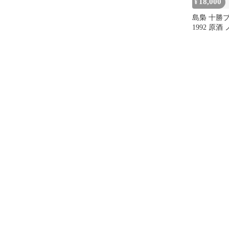
18,000
¥
島梟 十勝
1992 原
ルタード 
バレルNo.26
700ml 正