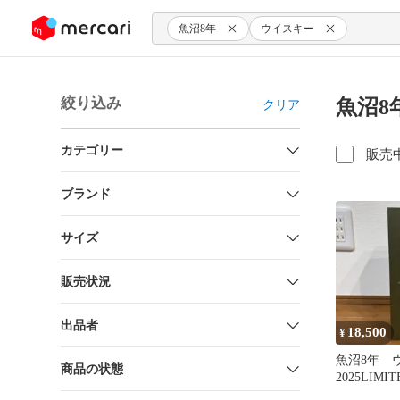
ンツにスキップ
魚沼8年
ウイスキー
絞り込み
魚沼8
クリア
カテゴリー
販売
ブランド
サイズ
販売状況
出品者
18,500
¥
魚沼8年
商品の状態
2025LIMIT