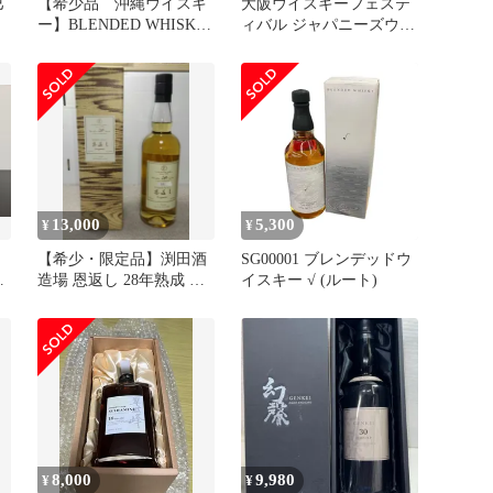
巳
【希少品 沖縄ウイスキ
大阪ウイスキーフェステ
ー】BLENDED WHISKY
ィバル ジャパニーズウイ
昌廣 700ml
スキー 4本セット 長濱 新
潟亀田
13,000
5,300
¥
¥
【希少・限定品】渕田酒
SG00001 ブレンデッドウ
ト
造場 恩返し 28年熟成 ス
イスキー √ (ルート)
ピリッツ 700ml 箱付き
8,000
9,980
¥
¥