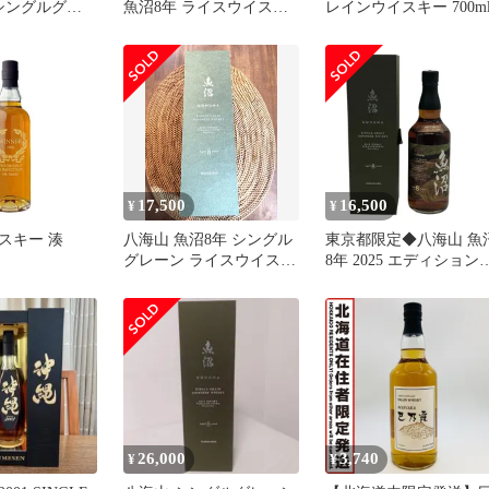
シングルグレ
魚沼8年 ライスウイスキ
レインウイスキー 700m
ー 2025
ー 2025 LIMITED
17,500
16,500
¥
¥
スキー 湊
八海山 魚沼8年 シングル
東京都限定◆八海山 魚
グレーン ライスウイスキ
8年 2025 エディション
ー 2025 未開封 箱付
700ml【K1】
26,000
3,740
¥
¥