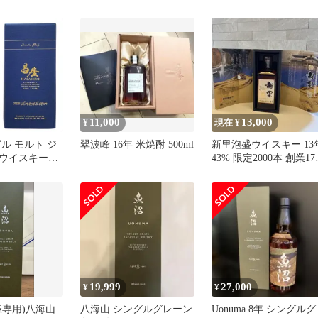
ITED 案内リー
愛知 東海酒造
11,000
13,000
¥
現在 ¥
ル モルト ジ
翠波峰 16年 米焼酎 500ml
新里泡盛ウイスキー 13
ウイスキー
43% 限定2000本 創業17
ミテッドエディシ
年記念
付 700ml ま
 ウイス
HLEJG^
19,999
27,000
¥
¥
様専用)八海山
八海山 シングルグレーン
Uonuma 8年 シングルグ