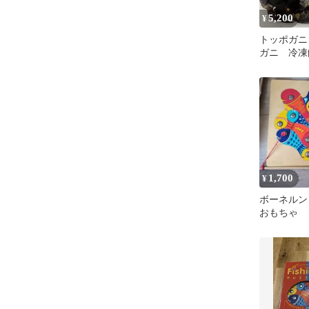
5,200
¥
トッポガニ
ガニ 冷凍
1,700
¥
ボーネルン
おもちゃ