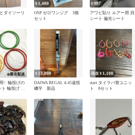
1,480
987
¥
¥
とダイソーリ
OSP ゼロワンジグ 3個
アワビ貼り ルアー用 貝
セット
シート 偏光シート
13,000
1,100
¥
現在 ¥
用〉輪投げの
DAIWA REGAL 4-45遠投
start タイラバ替ユニッ
ト 輪投げ 投
磯竿 新品
ト 8セット
輪の輪