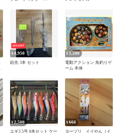
4cm2.5g 新品未使用！
10%OFF
4,950
1,200
¥
¥
銛先 3本 セット
電動アクション 魚釣りゲ
セ
ーム 本体
2,500
666
¥
¥
エギ3.5号 8本セット ケー
ヨーヅリ イイやん（イ