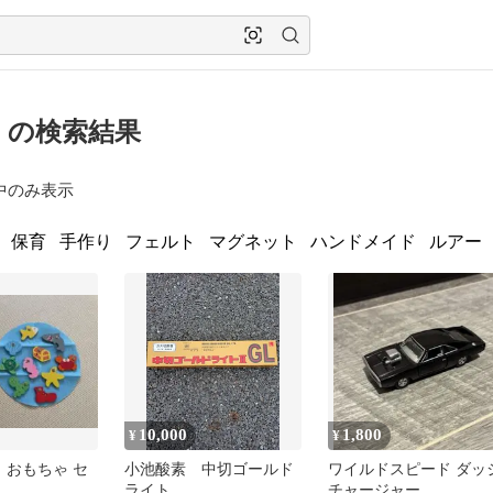
 の検索結果
中のみ表示
保育
手作り
フェルト
マグネット
ハンドメイド
ルアー
10,000
1,800
¥
¥
 おもちゃ セ
小池酸素 中切ゴールド
ワイルドスピード ダッ
ライト
チャージャー