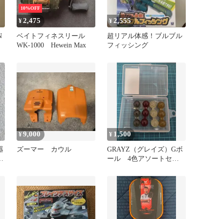
10%OFF
2,475
2,555
¥
¥
N
ベイトフィネスリール
超リアル体感！ブルブル
WK-1000 Hewein Max
フィッシング
9,000
1,500
¥
¥
器
ズーマー カウル
GRAYZ（グレイズ）Gボ
メ
ール 4色アソートセッ
ト