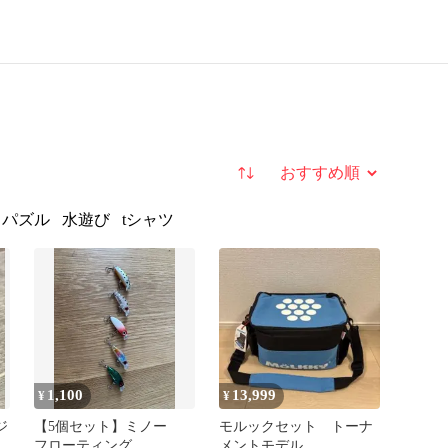
並び替え
パズル
水遊び
tシャツ
1,100
13,999
¥
¥
ジ
【5個セット】ミノー
モルックセット トーナ
フローティング
メントモデル