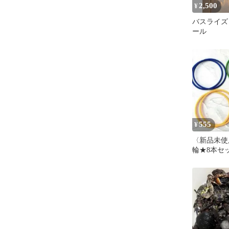
2,500
¥
バスライズ
ール
555
¥
〈新品未使
輪★8本セッ
げ輪 投げ