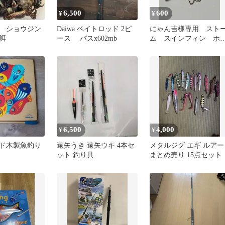
6,500
600
¥
¥
 ショウジン
Daiwa ベイトロッド 2ピ
にゃん吉様専用 スト
餌
ース バスx602mb
ム スインフィン ホ
テントット
6,500
4,000
¥
¥
ド木製魚釣り
遠矢うき 遠矢ウキ 4本セ
メタルジグ エギ ルアー
ット 釣り具
まとめ売り 15点セット