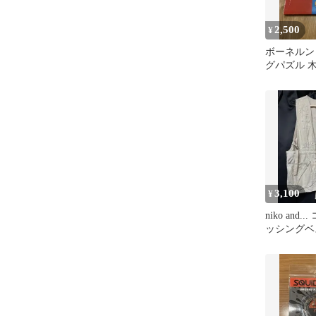
2,500
¥
ボーネルン
グパズル 
3,100
¥
niko and
ッシングベ