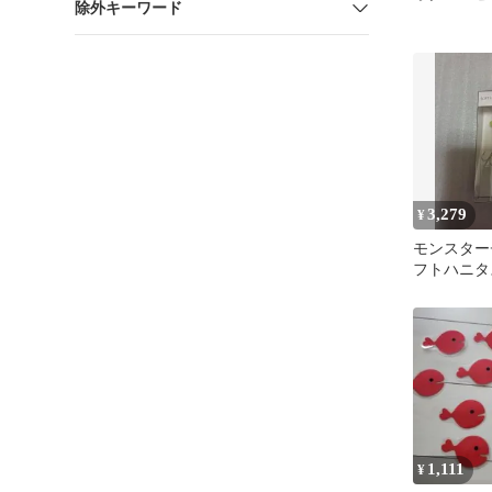
除外キーワード
3,279
¥
モンスター
フトハニ
マドタチ
1,111
¥