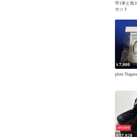
竿1本と魚
セット
7,000
¥
plotz Nagara
10%OFF
17,820
¥