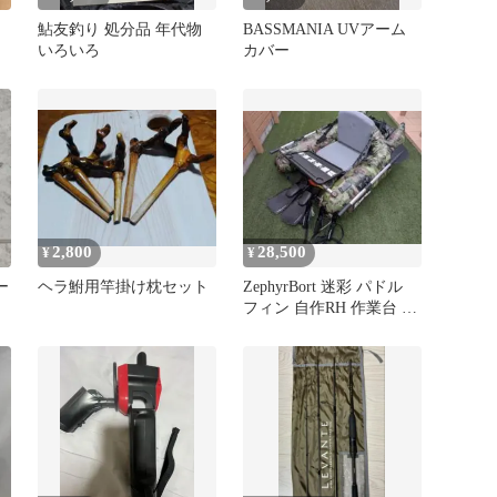
鮎友釣り 処分品 年代物
BASSMANIA UVアーム
いろいろ
カバー
2,800
28,500
¥
¥
ー
ヘラ鮒用竿掛け枕セット
ZephyrBort 迷彩 パドル
フィン 自作RH 作業台 ＊
直接お取引き限定