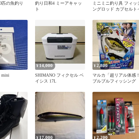
10匹の魚釣り
釣り日和4 ミーアキャッ
ミニミニ釣り具 フィッ
ト
ングロッド カプセルト
14,000
2,800
¥
¥
 mini
SHIMANO フィクセル ベ
マルカ「超リアル体感
イシス 17L
ブルブルフィッシング
17,000
2,200
¥
¥