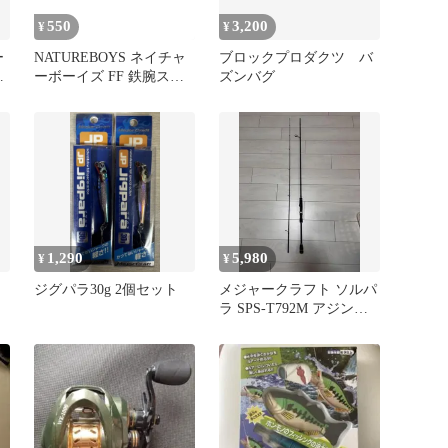
550
3,200
¥
¥
ー
NATUREBOYS ネイチャ
ブロックプロダクツ バ
ッ
ーボーイズ FF 鉄腕スー
ズンバグ
パーSUS ACスナップスイ
ベル 3
1,290
5,980
¥
¥
ジグパラ30g 2個セット
メジャークラフト ソルパ
ラ SPS-T792M アジン
グ メバリング