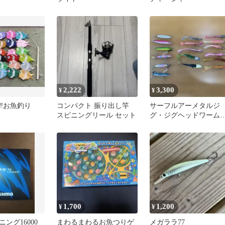
2,222
3,300
¥
¥
‼️お魚釣り
コンパクト 振り出し竿
サーフルアーメタルジ
スピニングリール セット
グ・ジグヘッドワーム
ット 中古品
1,700
1,200
¥
¥
ング16000
まわるまわるお魚つりゲ
メガララ77