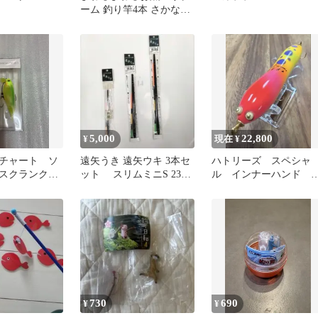
ーム 釣り竿4本 さかな20
匹
5,000
22,800
¥
現在 ¥
チャート ソ
遠矢うき 遠矢ウキ 3本セ
ハトリーズ スペシャ
タスクランク
ット スリムミニS 230
ル インナーハンド 3r
S中 300S小
1978 HATOカラー
730
690
¥
¥