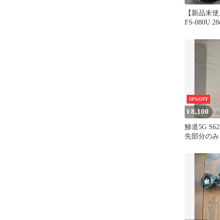
【新品未使
FS-080U 
ョア 磯靴
10%OFF
8,100
¥
鯵道5G S622
先部分のみ