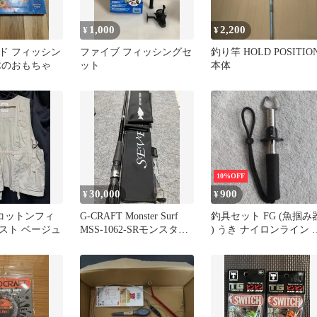
1,000
2,200
¥
¥
ド フィッシン
ファイブ フィッシングセ
釣り竿 HOLD POSITIO
木のおもちゃ
ット
本体
10%OFF
30,000
900
¥
¥
... コットンフィ
G-CRAFT Monster Surf
釣具セット FG (魚掴み
スト ベージュ
MSS-1062-SRモンスター
) うき ナイロンライン 
サーフ
タルスッテ