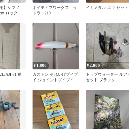
用】シマノ
ネイティブワークス ラ
イカメタル エギ セット
28cm ロックシ
トラー210
1,800
2,800
¥
¥
L/AJI #1 穂
ガストン それいけプイプ
トップウォーター ルア
イ ジョイントプイプイ
セット ブラック