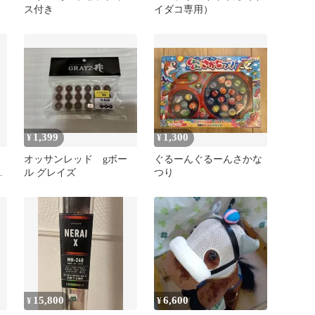
ス付き
イダコ専用）
1,399
1,300
¥
¥
オッサンレッド gボー
ぐるーんぐるーんさかな
d
ル グレイズ
つり
15,800
6,600
¥
¥