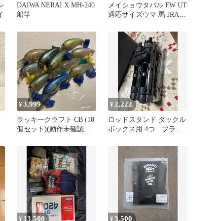
シ
DAIWA NERAI X MH-240
メイショウタバル FW UT
イ
船竿
適応サイズウマ 馬 JRA
ぬいぐるみ
3,999
2,222
¥
¥
！
ラッキークラフト CB (10
ロッドスタンド タックル
個セット)(動作未確認の
ボックス用 4つ ブラッ
ジャンク品)
ク
13,500
3,500
¥
¥