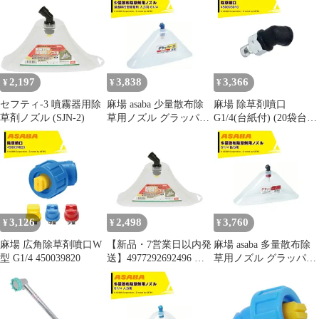
G1/4 吐出量0.7
用ノズル 動力用2頭口
4977292650915 藤原産
1.7L/min 450121840
業【沖縄離島販売不
可】
2,197
3,838
3,366
¥
¥
¥
セフティ-3 噴霧器用除
麻場 asaba 少量散布除
麻場 除草剤噴口
草剤ノズル (SJN-2)
草用ノズル グラッパー
G1/4(台紙付) (20袋台紙
25 人力用 G1/4 吐出量
付)(1個単価) 450093010
0.6L/min 450079040
3,126
2,498
3,760
¥
¥
¥
麻場 広角除草剤噴口W
【新品・7営業日以内発
麻場 asaba 多量散布除
型 G1/4 450039820
送】4977292692496 噴
草用ノズル グラッパー
霧器用除草剤ノズル 藤
Z 動力用 G1/4 吐出量
原産業 飛散防止カバー
0.8L/min 450119130
付 取付ノズル 除草剤用
パーツ【沖縄離島販売