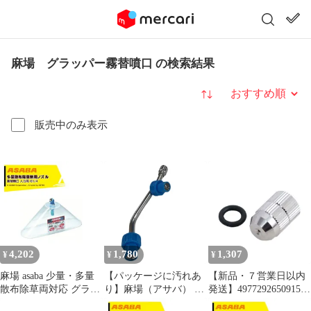
麻場 グラッパー霧替噴口 の検索結果
並び替え
販売中のみ表示
4,202
1,780
1,307
¥
¥
¥
麻場 asaba 少量・多量
【パッケージに汚れあ
【新品・７営業日以内
散布除草両対応 グラッ
り】麻場（アサバ） 除
発送】4977292650915
パー霧替噴口 人力用
草剤ラウンドアップ専
噴口キャップ