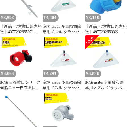
不可】
3,598
4,404
3,158
¥
¥
¥
【新品・7営業日以内発
麻場 asaba 多量散布除
【新品・7営業日以内発
送】4977292655071 ク
草用ノズル グラッパー
送】4977292650922 除
リスタルノズル中間コ
W型 人力用 G1/4 吐出
草剤専用噴口
ック付 4977292655071
量2.8L/min 450079380
4977292650922 藤原産
藤原産業【沖縄離島販
業【沖縄離島販売不
売不可】
可】
4,063
4,291
3,838
¥
¥
¥
麻場 自在噴口シリーズ
麻場 asaba 多量散布除
麻場 asaba 少量散布除
樹脂ニュー自在噴口
草用ノズル グラッパー
草用ノズル グラッパー
G1/4 ヘッダ付
Z 人力用 G1/4 吐出量
25 動力用 G1/4 吐出量
452017460
0.8L/min 450119120
0.5L/min 450079340