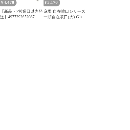
4,478
5,170
¥
¥
【新品・7営業日以内発
麻場 自在噴口シリーズ
送】4977292652087 除
一頭自在噴口(大) G1/4
草剤用ノズル
450030570
4977292652087 藤原産
業 散水用品 園芸用品
パーツ 噴霧器【沖縄離
島販売不可】