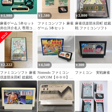
1,980
1,580
2,800
¥
¥
¥
麻雀ゲーム 5本セット
ファミコンソフト 麻雀
麻雀倶楽部永田町 総裁
井出洋介名人 専用コン
ゲーム 3本セット
戦 ファミコンソフト
トローラー付 ファミコ
ンソフト
2,222
4,340
300
¥
¥
¥
ファミコンソフト 麻雀
Nintendo ファミコン
ファミコン 実戦麻雀
倶楽部永田町 総裁戦
CAPCOM【※※※】井
出洋介名人の実戦麻雀
CAP-IM