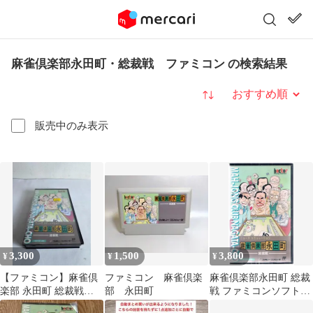
麻雀倶楽部永田町・総裁戦 ファミコン の検索結果
並び替え
販売中のみ表示
3,300
1,500
3,800
¥
¥
¥
【ファミコン】麻雀倶
ファミコン 麻雀倶楽
麻雀倶楽部永田町 総裁
楽部 永田町 総裁戦
部 永田町
戦 ファミコンソフト
【箱・取説付属】
箱説付