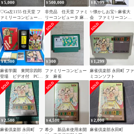
5,000
500,000
8,999
¥
¥
¥
♡Ga左1155 任天堂 フ
非売品 任天堂 ファミ
✨懐かしお宝✨麻雀大
ァミリーコンピュータ
リーコンピュータ 麻雀
会 ファミリーコンピ
麻雀対戦 ソフト レトロ
ソフト
ュータソフト 完備品
8,500
300
1,299
¥
¥
¥
麻雀学園 東間宗四郎
ファミリーコンピュー
麻雀倶楽部 永田町 ファ
登場 ビデオ付 PCエ
タ 麻雀
ミコンソフト
ンジン
2,500
4,500
2,000
¥
¥
¥
麻雀倶楽部 永田町 フ
希少 新品未使用未開
麻雀倶楽部永田町