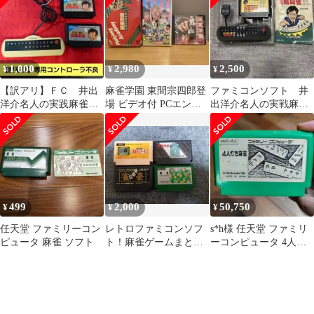
1,000
2,980
2,500
¥
¥
¥
【訳アリ】ＦＣ 井出
麻雀学園 東間宗四郎登
ファミコンソフト 井
洋介名人の実践麻雀
場 ビデオ付 PCエンジ
出洋介名人の実戦麻雀
カセット2本・コントロ
ン PC Engine
II +コントローラー
ーラー×1(不良)
499
2,000
50,750
¥
¥
¥
任天堂 ファミリーコン
レトロファミコンソフ
s*h様 任天堂 ファミリ
ピュータ 麻雀 ソフト
ト！麻雀ゲームまとめ
ーコンピュータ 4人打
売り！雀豪 麻雀大
ち麻雀 非売品
会 麻雀ゼミナール