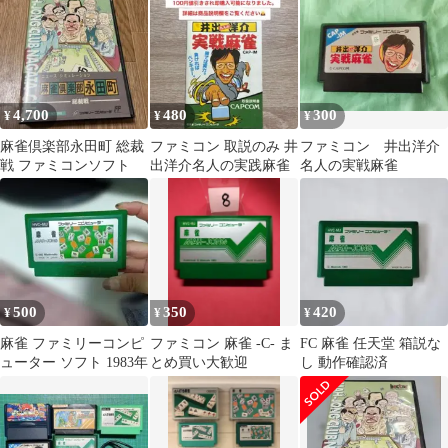
4,700
480
300
¥
¥
¥
麻雀倶楽部永田町 総裁
ファミコン 取説のみ 井
ファミコン 井出洋介
戦 ファミコンソフト
出洋介名人の実践麻雀
名人の実戦麻雀
500
350
420
¥
¥
¥
麻雀 ファミリーコンピ
ファミコン 麻雀 -C- ま
FC 麻雀 任天堂 箱説な
ューター ソフト 1983年
とめ買い大歓迎
し 動作確認済