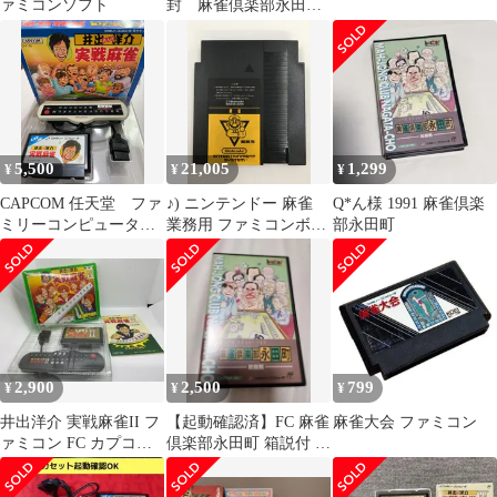
ァミコンソフト
封 麻雀倶楽部永田町
ファミコンソフト
5,500
21,005
1,299
¥
¥
¥
CAPCOM 任天堂 ファ
♪) ニンテンドー 麻雀
Q*ん様 1991 麻雀倶楽
ミリーコンピュータ
業務用 ファミコンボッ
部永田町
井出洋介 実戦麻雀
クス 専用 [30]
専用コントローラー付
き 美品
2,900
2,500
799
¥
¥
¥
井出洋介 実戦麻雀II フ
【起動確認済】FC 麻雀
麻雀大会 ファミコン
ァミコン FC カプコン
倶楽部永田町 箱説付 フ
CAPCOM CAP-2Q
ァミコン ヘクト