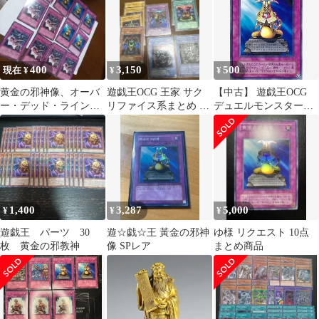
400
3,150
500
現在 ¥
¥
¥
黄金の邪神像、オーバ
遊戯王OCG 王家 サク
【中古】 遊戯王OCG
ー・デッド・ライン、
リファイス系まとめ 聖
デュエルモンスターズ
12枚セット 遊戯王
獣セルケト 他 傷あり
黄金の邪神像 PH PH-45
SR
1,400
3,287
5,000
¥
¥
¥
遊戯王 パーツ 30
遊☆戯☆王 黃金の邪神
ゆ様 リクエスト 10点
枚 黄金の邪教神
像 SPレア
まとめ商品