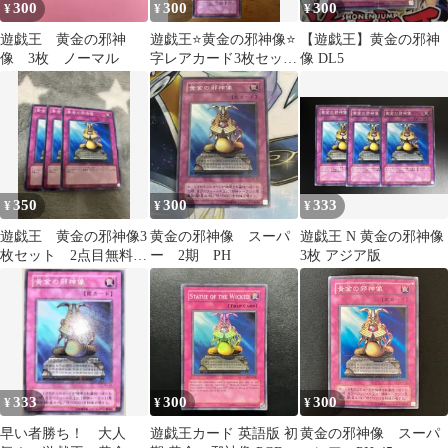
300
300
300
¥
¥
¥
遊戯王 黄金の邪神
遊戯王⭐️黄金の邪神像⭐️
【遊戯王】黄金の邪神
像 3枚 ノーマル
字レアカード3枚セット
像 DL5
⭐️美品
350
300
333
¥
¥
¥
遊戯王 黄金の邪神像3
黄金の邪神像 スーパ
遊戯王 N 黄金の邪神像
枚セット 2点目無料
ー 2期 PH
3枚 アジア版
6345
333
300
300
¥
¥
¥
早い者勝ち！ 大人
遊戯王カード 英語版 初
黄金の邪神像 スーパ