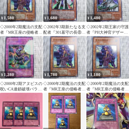
1,580
1,680
1,480
¥
¥
¥
◇2000年2期魔法の支配
◇2002年3期新たなる支
◇2002年2期王家の守護
者『MR王座の侵略者
配者『301墓守の長⑧』
者『PH大神官デザー
③』縁欠け有
レトロカード・ビンテ
ド』
ージ
1,280
1,780
1,180
¥
¥
¥
◇2000年2期アヌビスの
◇2000年2期魔法の支配
◇2000年2期魔法の支配
呪いCA連鎖破壊パラレ
者『MR王座の侵略者
者『MR王座の侵略者』
ル【状態悪い・凹み跡
②』
質は新品に近いが上に
や目立つ傷】
目立つ凹み跡