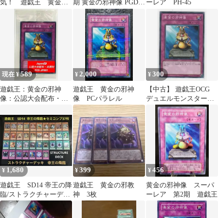
気！ 遊戯王 黄金の
期 黄金の邪神像 PGD
ーレア PH-45
邪神像 PH-45 スー
スーパーレア
パーレア 初版
589
2,000
300
現在 ¥
¥
¥
遊戯王：黄金の邪神
遊戯王 黄金の邪神
【中古】 遊戯王OCG
像：公認大会配布・未
像 PCパラレル
デュエルモンスターズ
開封
黄金の邪神像 BE02
BE02-JP198
1,680
399
456
¥
¥
¥
遊戯王 SD14 帝王の降
遊戯王 黄金の邪教
黄金の邪神像 スーパ
臨/ストラクチャーデッ
神 3枚
ーレア 第2期 遊戯王
キ ★セミコンプ37枚
セット