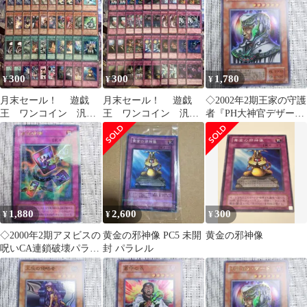
300
300
1,780
¥
¥
¥
月末セール！ 遊戯
月末セール！ 遊戯
◇2002年2期王家の守護
王 ワンコイン 汎
王 ワンコイン 汎
者『PH大神官デザード
用 セット 40枚 BR
用 セット 40枚 EB
②』絶版希少boxパック
収録
1,880
2,600
300
¥
¥
¥
◇2000年2期アヌビスの
黄金の邪神像 PC5 未開
黄金の邪神像
呪いCA連鎖破壊パラレ
封 パラレル
ル②裏面印刷製造の横
線や一部凹み