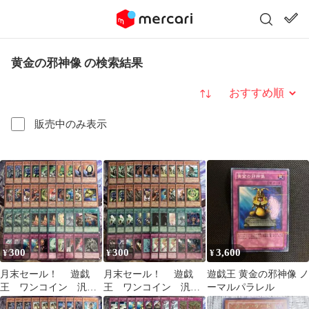
黄金の邪神像 の検索結果
並び替え
販売中のみ表示
300
300
3,600
¥
¥
¥
月末セール！ 遊戯
月末セール！ 遊戯
遊戯王 黄金の邪神像 ノ
王 ワンコイン 汎
王 ワンコイン 汎
ーマルパラレル
用 セット 40枚 BS
用 セット 40枚 BT