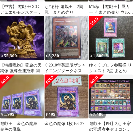
【中古】 遊戯王OCG
ち*る様 遊戯王 2期
k*k様 【遊戯王】罠カ
デュエルモンスターズ
罠 まとめ売り
ード まとめ売り ウルト
黄金の邪神像 BE2 BE2-
ラレア13枚 スーパーレ
JP243 レア
ア3枚
55,300
3,280
1,800
¥
¥
¥
【特級呪物】​​​​​​黄金の天
◇2010年英語版ザシャ
ゆぅ※プロフ参照様 リ
狗像 強奪金運招来 開
イニングダークネス
クエスト 2点 まとめ商
運・商売繁盛・財運の
TSHDインフェルニテ
品
神
ィデストロイヤー
1,999
499
7,480
¥
¥
¥
遊戯王 金色の魔象
金色の魔像 1枚 B3-37
遊戯王【PH】2期 王家
金色の魔像
の守護者◆セミコンプ