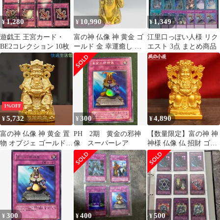
1,280
10,990
1,349
¥
¥
¥
遊戯王 王宮カード・
富の神 仏像 神 黄金 ゴ
江里口っぽい人様 リク
BE2コレクション 10枚
ールド 金 幸運癒し 浄
エスト 3点 まとめ商品
化 開運 恋愛運 結婚運
対人運 仕事運 金運魔除
置物 オブジェ 玄関 オ
フィス スピリチュアル
神秘 インテリア
1%OFF
5,732
300
4,890
¥
¥
¥
富の神 仏像 神 黄金 置
PH 2期 黄金の邪神
【数量限定】富の神 神
物 オブジェ ゴールド
像 スーパーレア
神様 仏像 仏 招財 ゴー
金 幸運 癒し 浄化 幸運
ルド 金 黄金 幸運癒し
開運 恋愛運 結婚運 対
浄化 幸運 開運 恋愛運
人運 仕事運 金運 魔除
結婚運 神秘 インテリア
スピリチュアル 神秘 イ
玄関 オフィス 対人運
ンテリア 玄関 オフィス
仕事運 金運魔除 置物
zw617
300
400
500
¥
¥
¥