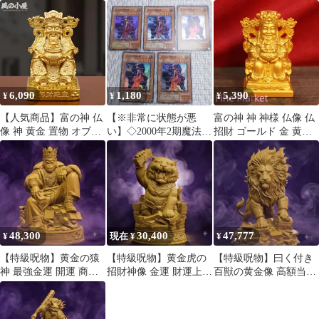
全50枚セット
6,090
1,180
5,390
¥
¥
¥
【人気商品】富の神 仏
【※非常に状態が悪
富の神 神 神様 仏像 仏
像 神 黄金 置物 オブジ
い】◇2000年2期魔法の
招財 ゴールド 金 黄金
ェ ゴールド 金 幸運 癒
支配者『MR王座の侵略
幸運癒し 浄化 幸運 開
し 浄化 幸運 開運 恋愛
者5枚』
運 恋愛運 結婚運 神秘
運 結婚運 対人運 仕事
インテリア 玄関 オフィ
運 金運 魔除 スピリチ
ス 対人運 仕事運 金運
ュアル 神秘 インテリア
魔除 置物
玄関
48,300
30,400
47,777
¥
現在 ¥
¥
【特級呪物】黄金の猿
【特級呪物】黄金虎の
【特級呪物】曰く付き
神 最強金運 開運 商売
招財神像 金運 財運上昇
百獣の黄金像 高額当選
繁盛 財運 宝くじ高額当
札束万倍 宝くじ高額当
金運上昇 商売繁盛 開運
選 億万長者
選 資産倍増
財運招来