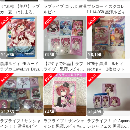
う*み様 【美品】ラブ
ラブライブ コラボ 黒澤
ブシロード スクコレ
カ 夏、はじまる。
ルビィ
LL14-058 黒澤ルビィ
鈴木愛奈 小原鞠莉
HR
PE+
1,666
950
8,100
¥
¥
¥
黒澤ルビィ PRカード
【7/31まで出品】ラブ
N*9様 黒澤 ルビィ
ラブカ LoveLive!Days
ライブ 黒澤ルビィ
secとp＋ 2枚セット
付録
ルビィ フォトカー
ド ラブカ
1,333
450
1,499
¥
¥
¥
ラブライブ！サンシャ
ラブライブ！サンシャ
ラブライブ！ μ's Aqours
イン！！ 黒澤ルビィ
イン!! 黒澤ルビィ 特典
レジャフェス 黒澤ルビ