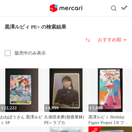
黒澤ルビィ PE+ の検索結果
並び替え
販売中のみ表示
22,222
4,999
5,000
¥
¥
¥
おねぼうさん 黒澤ルビ
久保田未夢(朝香果林)
黒澤ルビィ Birthday
ィ SP
PE+ ラブカ
Figure Project 1/8 フィ
ギュア