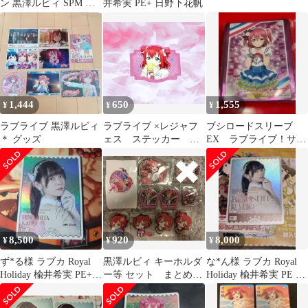
ン 黒澤ルビィ SPM フ
井希実 PE+ 日野下花帆
ィギュア
1,444
650
1,555
¥
¥
¥
ラブライブ 黒澤ルビィ
ラブライブ ×レジャフ
ブシロードスリーブ
＊ グッズ
ェス ステッカー 黒
EX ラブライブ！サン
澤ルビィ
シャイン！ 黒澤ルビ
ィ
8,500
920
8,000
¥
¥
¥
ず*る様 ラブカ Royal
黒澤ルビィ キーホルダ
な*ん様 ラブカ Royal
Holiday 楡井希実 PE+
ー等 セット まとめ売
Holiday 楡井希実 PE 日
日野下花帆
り
野下花帆