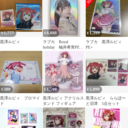
1,777
8,888
1,399
¥
¥
¥
黒澤ルビィ
ラブカ Royal
ラブカ 黒澤ルビィ
holiday 楡井希実PE+
PE+
日野下花帆
300
1,500
5,899
¥
¥
¥
黒澤ルビィ ブロマイ
黒澤ルビィ アクリルス
黒澤ルビィ ららぽー
ド
タンド フィギュア
と沼津 5点セット