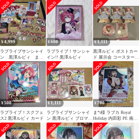
クリアカード ロフト
ィ
POP UP
4,999
600
1,111
¥
¥
¥
ラブライブサンシャイ
ラブライブ！サンシャ
黒澤ルビィ ポストカー
ン 黒澤ルビィ まと
イン!! 黒澤ルビィ
ド 展示会 コースター
め売り
ブロマイド レジャフェ
ス
500
1,111
700
¥
¥
¥
ラブライブ！スクフェ
ラブライブサンシャイ
ま*i様 ラブカ Royal
ス2 黒澤ルビィ カード
ン 黒澤ルビィ ブロマイ
Holiday 内田彩 PE 南こ
ド ポストカード ②
とり