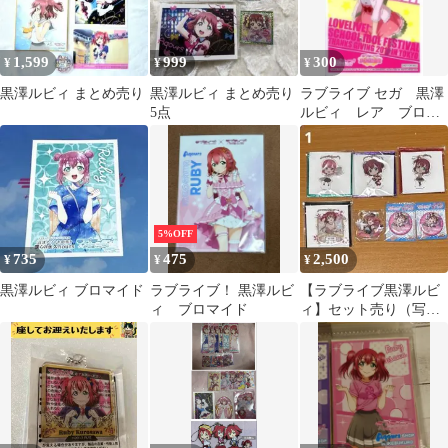
1,599
999
300
¥
¥
¥
黒澤ルビィ まとめ売り
黒澤ルビィ まとめ売り
ラブライブ セガ 黒澤
5点
ルビィ レア ブロマ
イド プライズ キャ
ンペーン
5%OFF
735
475
2,500
¥
¥
¥
黒澤ルビィ ブロマイド
ラブライブ！ 黒澤ルビ
【ラブライブ黒澤ルビ
ィ ブロマイド
ィ】セット売り（写真
複数枚有）