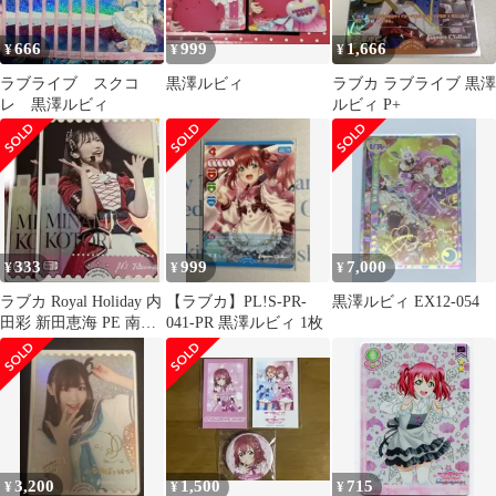
666
999
1,666
¥
¥
¥
ラブライブ スクコ
黒澤ルビィ
ラブカ ラブライブ 黒澤
レ 黒澤ルビィ
ルビィ P+
333
999
7,000
¥
¥
¥
ラブカ Royal Holiday 内
【ラブカ】PL!S-PR-
黒澤ルビィ EX12-054
田彩 新田恵海 PE 南こ
041-PR 黒澤ルビィ 1枚
とり 高坂穂乃果
3,200
1,500
715
¥
¥
¥