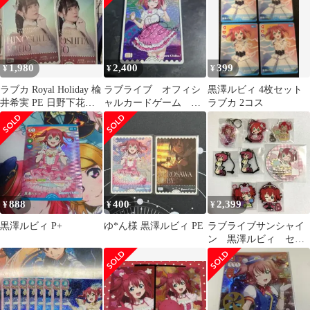
1,980
2,400
399
¥
¥
¥
ラブカ Royal Holiday 楡
ラブライブ オフィシ
黒澤ルビィ 4枚セット
井希実 PE 日野下花帆 2
ャルカードゲーム 黒
ラブカ 2コス
枚セット
澤ルビィ サイン 箔
押し
888
400
2,399
¥
¥
¥
黒澤ルビィ P+
ゆ*ん様 黒澤ルビィ PE
ラブライブサンシャイ
ン 黒澤ルビィ セッ
ト