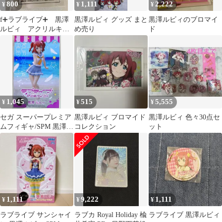
800
1,111
2,222
¥
¥
¥
f➕ラブライブ➕ 黒澤
黒澤ルビィ グッズ まと
黒澤ルビィのブロマイ
ルビィ アクリルキー
め売り
ド
ホルダー
1,045
515
5,555
¥
¥
¥
セガ スーパープレミア
黒澤ルビィ ブロマイド
黒澤ルビィ 色々30点セ
ムフィギャ/SPM 黒澤ル
コレクション
ット
ビィ
1,111
9,222
1,111
¥
¥
¥
ラブライブ サンシャイ
ラブカ Royal Holiday 楡
ラブライブ 黒澤ルビィ