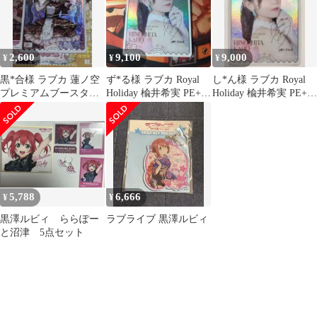
2,600
9,100
9,000
¥
¥
¥
黒*合様 ラブカ 蓮ノ空
ず*る様 ラブカ Royal
し*ん様 ラブカ Royal
プレミアムブースター
Holiday 楡井希実 PE+
Holiday 楡井希実 PE+
徒町小鈴 PE+ ラブライ
日野下花帆
日野下花帆
ブカード
5,788
6,666
¥
¥
黒澤ルビィ ららぽー
ラブライブ 黒澤ルビィ
と沼津 5点セット