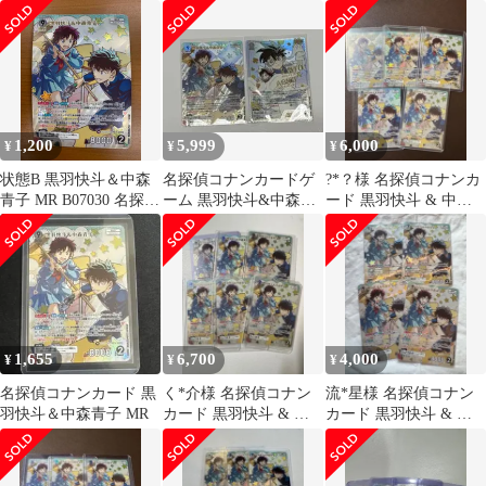
& 中森青子 MRP
mrcp
1,200
5,999
6,000
¥
¥
¥
状態B 黒羽快斗＆中森
名探偵コナンカードゲ
?*？様 名探偵コナンカ
青子 MR B07030 名探偵
ーム 黒羽快斗&中森青
ード 黒羽快斗 & 中森
コナンカード
子 MR
青子 MR 5枚
1,655
6,700
4,000
¥
¥
¥
名探偵コナンカード 黒
く*介様 名探偵コナン
流*星様 名探偵コナン
羽快斗＆中森青子 MR
カード 黒羽快斗 & 中
カード 黒羽快斗 & 中
森青子 MR 6枚
森青子 MR 4枚