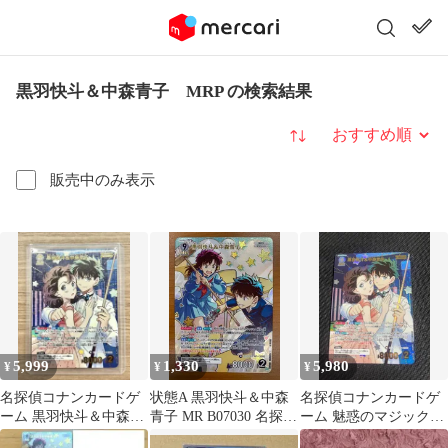
黒羽快斗＆中森青子 MRP の検索結果
並び替え
販売中のみ表示
5,999
1,330
5,980
¥
¥
¥
名探偵コナンカードゲ
状態A 黒羽快斗＆中森
名探偵コナンカードゲ
ーム 黒羽快斗＆中森青
青子 MR B07030 名探偵
ーム 魅惑のマジック
子 MRP
コナンカード
MRP 黒羽快斗＆中森青