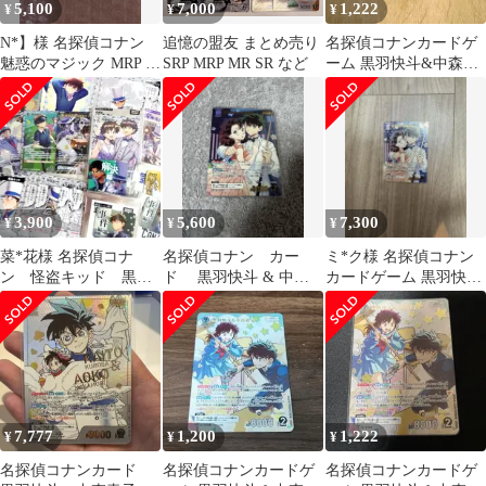
5,100
7,000
1,222
¥
¥
¥
N*】様 名探偵コナン
追憶の盟友 まとめ売り
名探偵コナンカードゲ
魅惑のマジック MRP 黒
SRP MRP MR SR など
ーム 黒羽快斗&中森青
羽快斗＆中森青子
子 MR
3,900
5,600
7,300
¥
¥
¥
菜*花様 名探偵コナ
名探偵コナン カー
ミ*ク様 名探偵コナン
ン 怪盗キッド 黒羽
ド 黒羽快斗 & 中森
カードゲーム 黒羽快斗
快斗 中森青子 ノー
青子 MRP
& 中森青子 MRP
マルプロモ MRP
7,777
1,200
1,222
¥
¥
¥
名探偵コナンカード
名探偵コナンカードゲ
名探偵コナンカードゲ