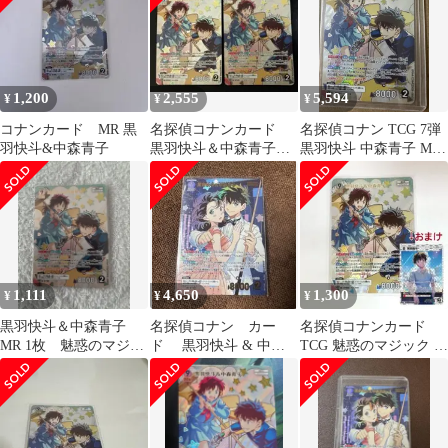
1,200
2,555
5,594
¥
¥
¥
コナンカード MR 黒
名探偵コナンカード
名探偵コナン TCG 7弾
羽快斗&中森青子
黒羽快斗＆中森青子
黒羽快斗 中森青子 MR
MR 2枚セット
カード 出品
1,111
4,650
1,300
¥
¥
¥
黒羽快斗＆中森青子
名探偵コナン カー
名探偵コナンカード
MR 1枚 魅惑のマジッ
ド 黒羽快斗 & 中森
TCG 魅惑のマジック 黒
ク
青子 MRP
羽快斗&中森青子 MR