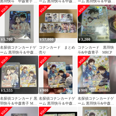
黒羽快斗 中森青子
ーム 黒羽快斗＆中森青
ーム 黒羽快斗＆中森青
mrcp
子 MR
子 MR
5,700
57,000
3,200
¥
¥
¥
名探偵コナンカードゲ
コナンカード まとめ
コナンカード 黒羽快
ーム 黒羽快斗＆中森青
売り
斗&中森青子 MRCP
子 MR
5,555
900
900
¥
¥
¥
名探偵コナンカード 黒
名探偵コナンカードゲ
名探偵コナンカードゲ
羽快斗＆中森青子 MRP
ーム 黒羽快斗＆中森青
ーム 黒羽快斗&中森青
MR セット
子 MR
子 MR