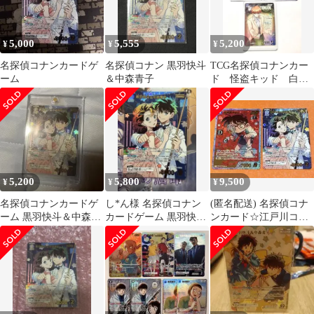
5,000
5,555
5,200
¥
¥
¥
名探偵コナンカードゲ
名探偵コナン 黒羽快斗
TCG名探偵コナンカー
ーム
＆中森青子
ド 怪盗キッド 白馬
探 中森青子カード3点
セット
5,200
5,800
9,500
¥
¥
¥
名探偵コナンカードゲ
し*ん様 名探偵コナン
(匿名配送) 名探偵コナ
ーム 黒羽快斗＆中森青
カードゲーム 黒羽快斗
ンカード☆江戸川コナ
子 mrp
＆中森青子 mrp
ン、黒羽快斗＆中森青
子