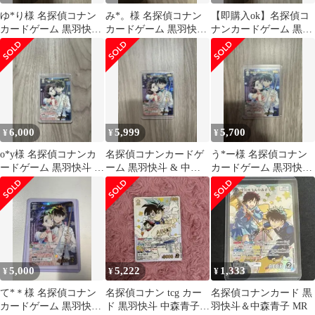
ゆ*り様 名探偵コナン
み*。様 名探偵コナン
【即購入ok】名探偵コ
カードゲーム 黒羽快斗
カードゲーム 黒羽快斗
ナンカードゲーム 黒羽
& 中森青子 MRP
& 中森青子 MRP
快斗 & 中森青子 MRP
6,000
5,999
5,700
¥
¥
¥
o*y様 名探偵コナンカ
名探偵コナンカードゲ
う*ー様 名探偵コナン
ードゲーム 黒羽快斗 &
ーム 黒羽快斗 & 中森
カードゲーム 黒羽快斗
中森青子 MRP
青子 MRP
& 中森青子 MRP
5,000
5,222
1,333
¥
¥
¥
て*＊様 名探偵コナン
名探偵コナン tcg カー
名探偵コナンカード 黒
カードゲーム 黒羽快斗
ド 黒羽快斗 中森青子
羽快斗＆中森青子 MR