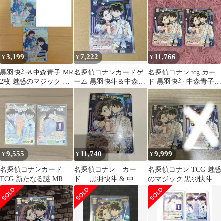
子 レトロパラレル
3,199
7,222
11,766
¥
¥
¥
黒羽快斗&中森青子 МR
名探偵コナンカードゲ
名探偵コナン tcg カー
2枚 魅惑のマジック 名
ーム 黒羽快斗＆中森青
ド 黒羽快斗 中森青子
探偵コナンカードゲー
子 MRp
mrp
ム
9,555
11,740
9,999
¥
¥
¥
名探偵コナンカード
名探偵コナン カー
名探偵コナン TCG 魅惑
TCG 新たなる謎 MRP
ド 黒羽快斗 & 中森
のマジック 黒羽快斗 中
怪盗キッド&黒羽快斗
青子 MRP
森青子 MRP
中森青子