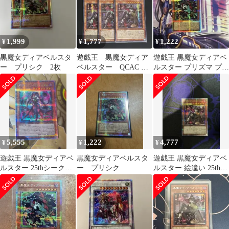
1,999
1,777
1,222
¥
¥
¥
黒魔女ディアベルスタ
遊戯王 黒魔女ディア
遊戯王 黒魔女ディアベ
ー プリシク 2枚
ベルスター QCAC 絵
ルスター プリズマ プリ
違い シークレット
シク
5,555
1,222
4,777
¥
¥
¥
遊戯王 黒魔女ディアベ
黒魔女ディアベルスタ
遊戯王 黒魔女ディアベ
ルスター 25thシークレ
ー プリシク
ルスター 絵違い 25thシ
ット
ークレット 角に微かけ
有