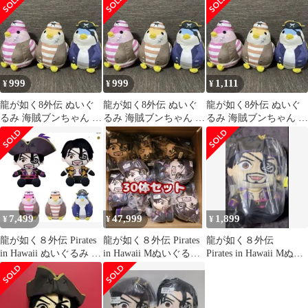
999
999
1,111
¥
¥
¥
龍が如く8外伝 ぬいぐ
龍が如く8外伝 ぬいぐ
龍が如く8外伝 ぬいぐ
るみ 海賊ブンちゃん 3
るみ 海賊ブンちゃん 3
るみ 海賊ブンちゃん 3
種 ⑤
種 ④
種 ③
7,499
47,999
1,899
¥
¥
¥
龍が如く８外伝 Pirates
龍が如く８外伝 Pirates
龍が如く８外伝
in Hawaii ぬいぐるみ 5
in Hawaii Mぬいぐる
Pirates in Hawaii Mぬい
点セット
み 真島吾朗30体
ぐるみ 真島吾朗