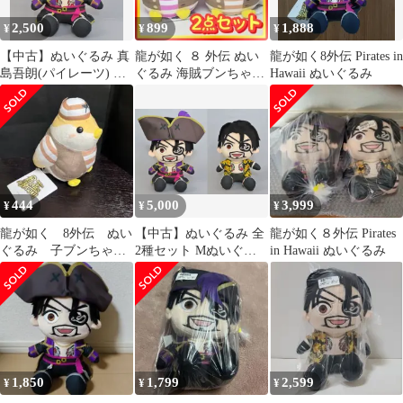
2,500
899
1,888
¥
¥
¥
【中古】ぬいぐるみ 真
龍が如く ８ 外伝 ぬい
龍が如く8外伝 Pirates in
島吾朗(パイレーツ) M
ぐるみ 海賊ブンちゃん
Hawaii ぬいぐるみ
ぬいぐるみ 「龍が如く
【2点セット】
8外伝 Pirates in
Hawaii」
444
5,000
3,999
¥
¥
¥
龍が如く 8外伝 ぬい
【中古】ぬいぐるみ 全
龍が如く８外伝 Pirates
ぐるみ 子ブンちゃ
2種セット Mぬいぐる
in Hawaii ぬいぐるみ
ん 海賊の子ブンちゃ
み 「龍が如く8外伝
ん プライズ
Pirates in Hawaii」
1,850
1,799
2,599
¥
¥
¥