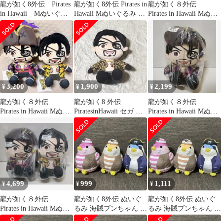
龍が如く8外伝 Pirates
龍が如く8外伝 Pirates in
龍が如く８外伝
in Hawaii Мぬいぐる
Hawaii Mぬいぐるみ 真
Pirates in Hawaii Mぬい
み 真島吾朗
島吾朗
ぐるみ 真島吾朗
3,200
1,900
2,199
¥
¥
¥
龍が如く８外伝
龍が如く8 外伝
龍が如く８外伝
Pirates in Hawaii Mぬい
PiratesinHawaii セガ お
Pirates in Hawaii Mぬい
ぐるみ 真島吾朗 2点
座りぬいぐるみ
ぐるみ 真島吾朗
4,699
999
1,111
¥
¥
¥
龍が如く８外伝
龍が如く8外伝 ぬいぐ
龍が如く8外伝 ぬいぐ
Pirates in Hawaii Mぬい
るみ 海賊ブンちゃん 3
るみ 海賊ブンちゃん 3
ぐるみ 真島吾朗 2点
種 ⑥
種 ②