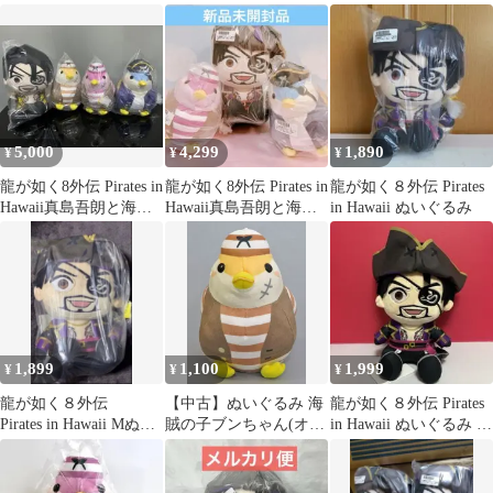
【2点セット】
ぐるみ“海賊ブンちゃ
ん ぬいぐるみ【おま
ん”(EX) 「龍が如く8外
とめ不可×】
伝 Pirates in Hawaii」
5,000
4,299
1,890
¥
¥
¥
龍が如く8外伝 Pirates in
龍が如く8外伝 Pirates in
龍が如く８外伝 Pirates
Hawaii真島吾朗と海賊
Hawaii真島吾朗と海賊
in Hawaii ぬいぐるみ
ブンちゃんセット
ブンちゃんセット
1,899
1,100
1,999
¥
¥
¥
龍が如く８外伝
【中古】ぬいぐるみ 海
龍が如く８外伝 Pirates
Pirates in Hawaii Mぬい
賊の子ブンちゃん(オレ
in Hawaii ぬいぐるみ 真
ぐるみ 真島吾朗
ンジ) ぬいぐるみ“海賊
島吾朗
ブンちゃん”(EX) 「龍
が如く8外伝 Pirates in