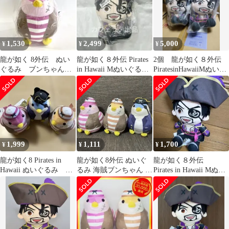
Hawaii」
1,530
2,499
5,000
¥
¥
¥
龍が如く 8外伝 ぬい
龍が如く８外伝 Pirates
2個 龍が如く８外伝
ぐるみ ブンちゃん
in Hawaii Mぬいぐるみ
PiratesinHawaiiMぬいぐ
海賊ブンちゃん【おま
真島吾朗 ③
るみ真島吾朗パイレー
とめ不可×】
ツ
1,999
1,111
1,700
¥
¥
¥
龍が如く8 Pirates in
龍が如く8外伝 ぬいぐ
龍が如く８外伝
Hawaii ぬいぐるみ 海
るみ 海賊ブンちゃん 3
Pirates in Hawaii Mぬい
賊ブンちゃん 3種
種 ①
ぐるみ 真島吾朗