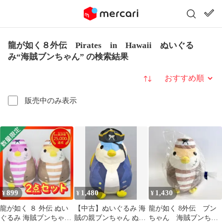
龍が如く８外伝 Pirates in Hawaii ぬいぐる
み“海賊ブンちゃん” の検索結果
並び替え
販売中のみ表示
899
1,480
1,430
¥
¥
¥
龍が如く ８ 外伝 ぬい
【中古】ぬいぐるみ 海
龍が如く 8外伝 ブン
ぐるみ 海賊ブンちゃん
賊の親ブンちゃん ぬい
ちゃん 海賊ブンちゃ