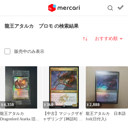
龍王アタルカ プロモ の検索結果
並び替え
販売中のみ表示
4,350
360
2,888
¥
¥
¥
龍王アタルカ
【中古】マジックザギ
龍王アタルカ 日本語
Dragonlord Atarka 旧枠
ャザリング [神話R] ：
foil(日付入)
foil 30th プロモ
龍王アタル