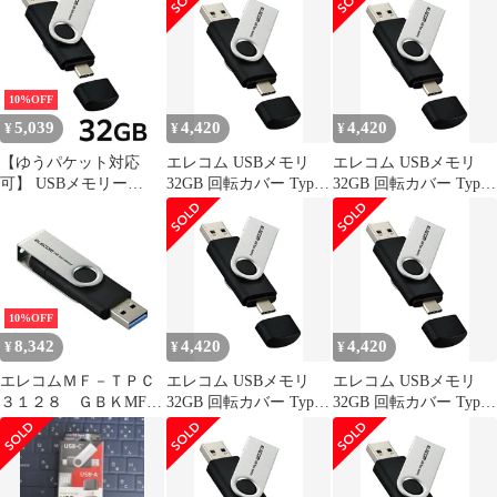
ム】
10%OFF
5,039
4,420
4,420
¥
¥
¥
【ゆうパケット対応
エレコム USBメモリ
エレコム USBメモリ
可】 USBメモリー
32GB 回転カバー Type-
32GB 回転カバー Type-
Type-C/A 32GB MF-
C USBA 対応 最大読込
C USBA 対応 最大読込
TPC3032GBKMF-
速度100MB MF-
速度100MB MF-
TPC3032GBK【エレコ
TPC3032GBK [ブラッ
TPC3032GBK [ブラッ
ム】
ク] [32GB]
ク] [32GB]
10%OFF
8,342
4,420
4,420
¥
¥
¥
エレコムＭＦ－ＴＰＣ
エレコム USBメモリ
エレコム USBメモリ
３１２８ ＧＢＫMF-
32GB 回転カバー Type-
32GB 回転カバー Type-
TPC3128GBK【エレコ
C USBA 対応 最大読込
C USBA 対応 最大読込
ム】
速度100MB MF-
速度100MB MF-
TPC3032GBK [ブラッ
TPC3032GBK [ブラッ
ク] [32GB]
ク] [32GB]