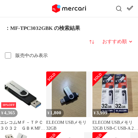
：MF-TPC3032GBK の検索結果
並び替え
販売中のみ表示
10%OFF
4,365
1,800
3,999
¥
¥
¥
エレコムＭＦ－ＴＰＣ
ELECOM USBメモリ
ELECOM USBメモリ
３０３２ ＧＢＫMF-
32GB
32GB USB-C USB-A 2個
TPC3032GBK【エレコ
セット