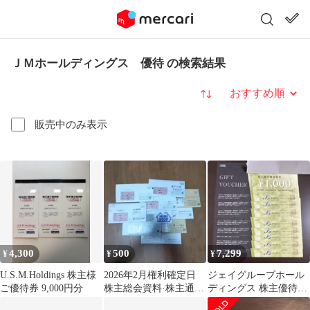
ＪＭホールディングス 優待 の検索結果
並び替え
販売中のみ表示
4,300
500
7,299
¥
¥
¥
U.S.M.Holdings 株主様
2026年2月権利確定日
ジェイグループホール
ご優待券 9,000円分
株主総会資料·株主通信
ディングス 株主優待
① イオン系
8000円分2027.5.31まで