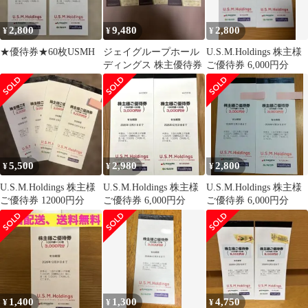
2,800
9,480
2,800
¥
¥
¥
★優待券★60枚USMH
ジェイグループホール
U.S.M.Holdings 株主様
ディングス 株主優待券
ご優待券 6,000円分
5,500
2,980
2,800
¥
¥
¥
U.S.M.Holdings 株主様
U.S.M.Holdings 株主様
U.S.M.Holdings 株主様
ご優待券 12000円分
ご優待券 6,000円分
ご優待券 6,000円分
1,400
1,300
4,750
¥
¥
¥