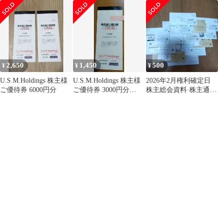
2,650
1,450
500
¥
¥
¥
U.S.M.Holdings 株主様
U.S.M.Holdings 株主様
2026年2月権利確定日
ご優待券 6000円分
ご優待券 3000円分
株主総会資料·株主通
20261231
信 バージョン②