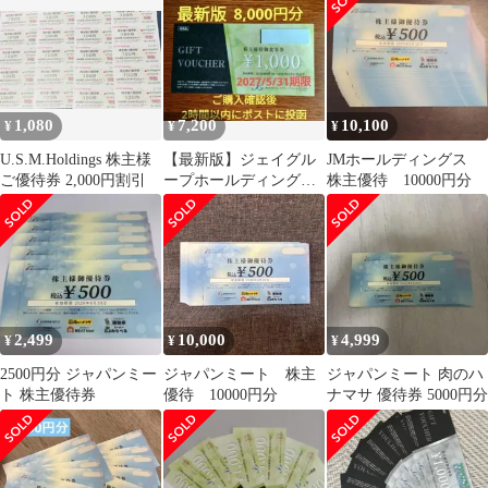
1,080
7,200
10,100
¥
¥
¥
U.S.M.Holdings 株主様
【最新版】ジェイグル
JMホールディングス
ご優待券 2,000円割引
ープホールディング
株主優待 10000円分
ス 株主優待
2,499
10,000
4,999
¥
¥
¥
2500円分 ジャパンミー
ジャパンミート 株主
ジャパンミート 肉のハ
ト 株主優待券
優待 10000円分
ナマサ 優待券 5000円分