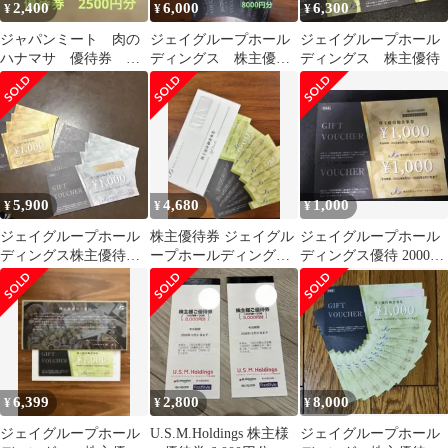
2,400
6,000
6,300
¥
¥
¥
ジャパンミート 肉の
ジェイグループホール
ジェイグループホール
ハナマサ 優待券
ディングス 株主優待
ディングス 株主優待
2500円分 ゆうパケット
御食事券 ８０００円
ポストミニ
分
5,900
4,680
1,000
¥
¥
¥
ジェイグループホール
株主優待券 ジェイグル
ジェイグループホール
ディングス株主優待券
ープホールディング
ディングス優待 2000円
8000円分☆
ス 6000円(1000円×6
分
枚)
6,399
2,800
8,000
¥
¥
¥
ジェイグループホール
U.S.M.Holdings 株主様
ジェイグループホール